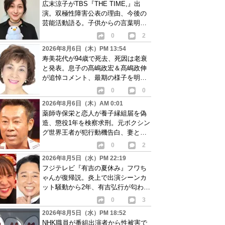
広末涼子がTBS『THE TIME,』出
演。双極性障害公表の理由、今後の
芸能活動語る。子供からの言葉明か
し批判も…
0
2
2026年8月6日（木）PM 13:54
寿美花代が94歳で死去、死因は老衰
と発表。息子の髙嶋政宏＆髙嶋政伸
が追悼コメント、最期の様子を明か
す
0
0
2026年8月6日（木）AM 0:01
薬師寺保栄と恋人が養子縁組届を偽
造、懲役1年を検察求刑。元ボクシン
グ世界王者が犯行動機告白、妻と離
婚成立も判明
0
2
2026年8月5日（水）PM 22:19
フジテレビ『有吉の夏休み』フワち
ゃんが復帰説。炎上で出演シーンカ
ット騒動から2年、有吉弘行が匂わせ
か
0
3
2026年8月5日（水）PM 18:52
NHK職員が番組出演者から性被害で