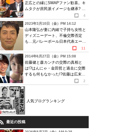
正広との縁にSMAPファン歓喜。キ
ムタクが庶民派イメージを継承? 動
画あり
4
2023年3月10日（金）PM 14:12
山本隆弘が妻に内緒で子持ち女性と
ディズニーデート、不倫交際否定
も…元バレーボール日本代表エース
に浮気疑惑
11
2014年6月27日（金）PM 15:08
佐藤健と森カンナの交際の真相と
は!?はんにゃ・金田哲と過去に交際
するも何もなかった!?佐藤は広末涼
子に未練タラタラ!?
2
人気ブログランキング
最近の投稿