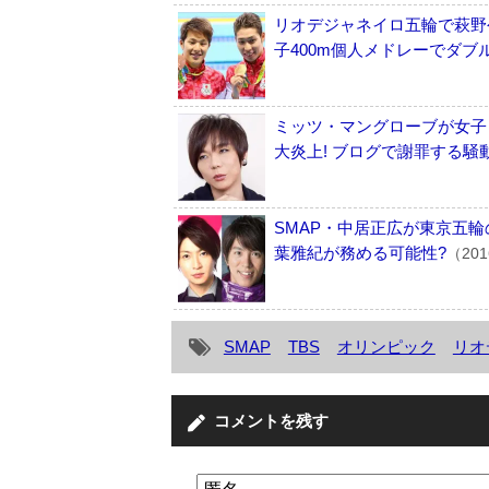
リオデジャネイロ五輪で萩野
子400m個人メドレーでダブ
ミッツ・マングローブが女子
大炎上! ブログで謝罪する騒
SMAP・中居正広が東京五
葉雅紀が務める可能性?
（20
SMAP
TBS
オリンピック
リオ
コメントを残す