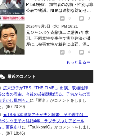
PTSD発症、加害者の名前・性別は非
公表で物議。NHKは適切な対応せず
謝罪
0
3
2026年8月5日（水）PM 16:21
元ジャンポケ斉藤慎二に懲役7年求
刑。不同意性交事件で実刑判決が濃
厚に…被害女性が裁判に出廷、深刻
な被害告白
0
4
もっと見る
⇒
最近のコメント
広末涼子がTBS『THE TIME,』出演。双極性障
害公表の理由、今後の芸能活動語る。子供からの言
葉明かし批判も…
に『匿名』がコメントをしまし
。(8/7 20:20)
元TBS山本里菜アナが夫と離婚、その理由は…
赤ベンツ王子と結婚4年、ラブラブぶりアピール
も…画像あり
に『TsukkomiQ』がコメントをしまし
。(8/7 18:46)