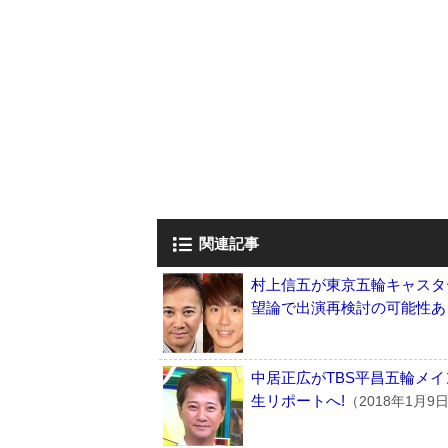
関連記事
村上信五が東京五輪キャスタ
望論で出演再検討の可能性あ
中居正広がTBS平昌五輪メイ
生リポートへ!
（2018年1月9