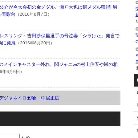
公介が今大会初の金メダル、瀬戸大也は銅メダル獲得! 男
ル表彰台
（2016年8月7日）
た
レスリング・吉田沙保里選手の号泣姿「シラけた」発言で
動に発展
（2016年8月20日）
輪のメインキャスター外れ、関ジャニ∞の村上信五や嵐の相
ま
16年6月6日）
デジャネイロ五輪
中居正広