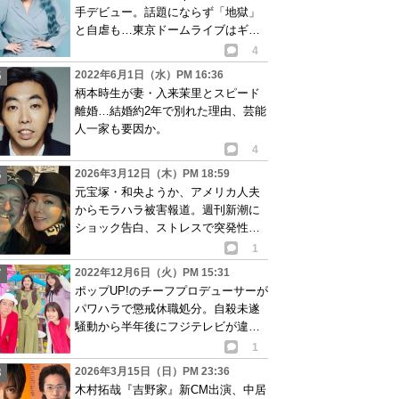
手デビュー。話題にならず「地獄」
と自虐も…東京ドームライブはギネ
ス世界記録に
4
2022年6月1日（水）PM 16:36
柄本時生が妻・入来茉里とスピード
離婚…結婚約2年で別れた理由、芸能
人一家も要因か。
4
2026年3月12日（木）PM 18:59
元宝塚・和央ようか、アメリカ人夫
からモラハラ被害報道。週刊新潮に
ショック告白、ストレスで突発性難
聴発症か
1
2022年12月6日（火）PM 15:31
ポップUP!のチーフプロデューサーが
パワハラで懲戒休職処分。自殺未遂
騒動から半年後にフジテレビが違反
行為認める
1
2026年3月15日（日）PM 23:36
木村拓哉『吉野家』新CM出演、中居