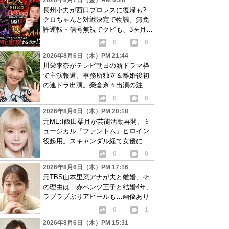
2026年8月7日（金）AM 0:28
長州小力が西口プロレスに復帰も?
クロちゃんと対戦決定で物議。無免
許運転・信号無視でクビも、3ヶ月で
リングに戻る
0
0
2026年8月6日（木）PM 21:44
川栄李奈がテレビ朝日の新ドラマ枠
で主演報道。事務所独立＆離婚後初
の連ドラ出演。榮倉奈々出演の注目
作に続き起用か
0
0
2026年8月6日（木）PM 20:18
元ME:I飯田栞月が芸能活動再開。ミ
ュージカル『ファントム』ヒロイン
役起用。スキャンダル経て女優に転
身か
0
0
2026年8月6日（木）PM 17:16
元TBS山本里菜アナが夫と離婚、そ
の理由は…赤ベンツ王子と結婚4年、
ラブラブぶりアピールも…画像あり
0
1
2026年8月6日（木）PM 15:31