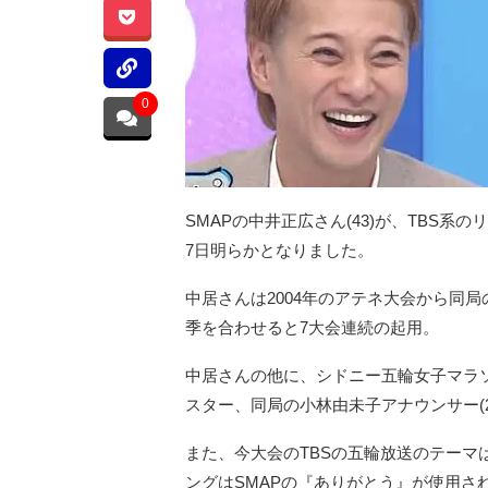
0
SMAPの中井正広さん(43)が、TBS
7日明らかとなりました。
中居さんは2004年のアテネ大会から同
季を合わせると7大会連続の起用。
中居さんの他に、シドニー五輪女子マラソ
スター、同局の小林由未子アナウンサー(
また、今大会のTBSの五輪放送のテー
ングはSMAPの『ありがとう』が使用さ