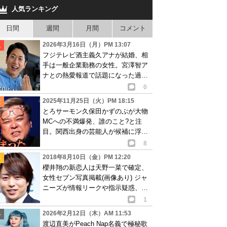
人気ランキング
日間
週間
月間
コメント
2026年3月16日（月）PM 13:07
フジテレビ酒主義久アナが結婚、相
手は一般企業勤務の女性。宮澤智ア
ナとの熱愛報道で話題になった過去
も
0
2025年11月25日（火）PM 18:15
とろサーモン久保田かずのぶが大物
MCへの不満爆発、誰のこと?と注
目。関西出身の芸能人が候補に浮上
も…
8
2018年8月10日（金）PM 12:20
櫻井翔の新恋人は天野一菜で確定、
女性セブン写真掲載(画像あり) ジャ
ニーズが情報リークや指示疑惑、彼
女潰しを画策?
1
2026年2月12日（木）AM 11:53
渡辺直美がPeach Nap名義で極秘歌