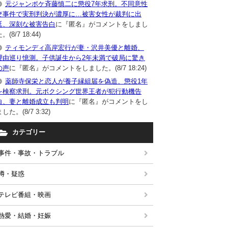
元ジャンポケ斉藤慎二に懲役7年求刑。不同意性
交事件で実刑判決が濃厚に…被害女性が裁判に出
廷、深刻な被害告白
に『匿名』がコメントをしまし
。(8/7 18:44)
ティモンディ高岸宏行が妻・沢井美優と離婚、
理由巡り憶測。子供誕生から2年未満で破局に驚き
の声
に『匿名』がコメントをしました。(8/7 18:24)
薬師寺保栄と恋人が養子縁組届を偽造、懲役1年
を検察求刑。元ボクシング世界王者が犯行動機告
白、妻と離婚成立も判明
に『匿名』がコメントをし
した。(8/7 3:32)
カテゴリー
事件・事故・トラブル
噂・疑惑
テレビ番組・映画
熱愛・結婚・妊娠