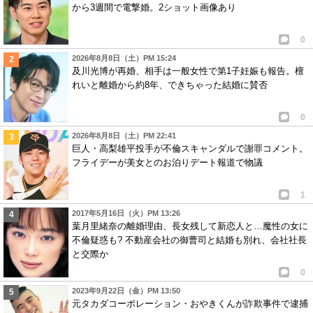
から3週間で電撃婚。2ショット画像あり
0
2026年8月8日（土）PM 15:24
及川光博が再婚、相手は一般女性で第1子妊娠も報告。檀
れいと離婚から約8年、できちゃった結婚に賛否
0
2026年8月8日（土）PM 22:41
巨人・高梨雄平投手が不倫スキャンダルで謝罪コメント。
フライデーが美女とのお泊りデート報道で物議
1
2017年5月16日（火）PM 13:26
葉月里緒奈の離婚理由、長女残して新恋人と…魔性の女に
不倫疑惑も? 不動産会社の御曹司と結婚も別れ、会社社長
と交際か
0
2023年9月22日（金）PM 13:50
元タカダコーポレーション・おやきくんが詐欺事件で逮捕