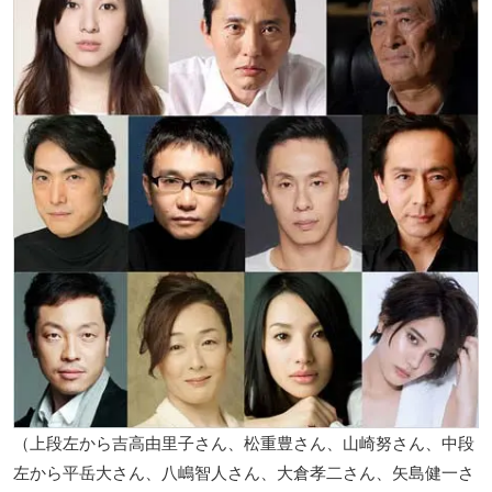
（上段左から吉高由里子さん、松重豊さん、山崎努さん、中段
左から平岳大さん、八嶋智人さん、大倉孝二さん、矢島健一さ