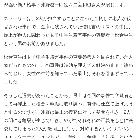
が強い新人検事・沖野啓一郎役を二宮和也さんが演じます。
ストーリーは、2人が担当することになった金貸しの老人が殺
害された事件で、金庫に残されていた借用書のリストの中に、
最上が過去に関わった女子中学生殺害事件の容疑者・松倉重生
という男の名前がありました。
松倉重生は女子中学生殺害事件の重要参考人と目されていた人
物だったものの、この事件は時効を迎えて未解決のままに終わ
っており、女性の生前を知っていた最上はそれを引きずってい
ました。
そうした過去があったことから、最上は今回の事件で容疑者と
して再浮上した松倉を執拗に取り調べ、有罪に仕立て上げよう
とするのですが、沖野は最上の捜査に対して疑問を抱き、2人
の間には亀裂が生じていき、やがてそれぞれの正義をもとに決
裂してしまった2人が敵同士になり、対峙するというサスペン
スエンターテインメントで、「時効」「冤罪」「法律」という