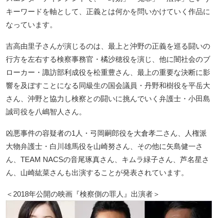
キーワードを軸として、正義とは何かを問いかけていく作品に
なっています。
吉高由里子さんが演じるのは、最上と沖野の正義を巡る闘いの
行方を左右する検察事務官・橘沙穂役を演じ、他に闇社会のブ
ローカー・諏訪部利成役を松重豊さん、最上の重要な決断に影
響を及ぼすことになる同級生の国会議員・丹野和樹役を平岳大
さん、沖野と協力し検察との闘いに挑んでいく弁護士・小田島
誠司役を八嶋智人さん。
凶悪事件の容疑者の1人・弓岡嗣郎役を大倉孝二さん、人権派
大物弁護士・白川雄馬役を山崎努さん、その他に矢島健一さ
ん、TEAM NACSの音尾琢真さん、キムラ緑子さん、芦名星さ
ん、山崎紘菜さんも出演することが発表されています。
＜2018年公開の映画『検察側の罪人』出演者＞