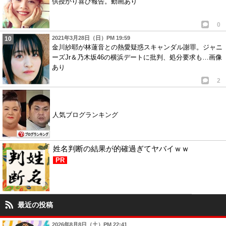
供授かり喜び報告。動画あり
0
2021年3月28日（日）PM 19:59
金川紗耶が林蓮音との熱愛疑惑スキャンダル謝罪。ジャニ
ーズJr＆乃木坂46の横浜デートに批判、処分要求も…画像
あり
2
人気ブログランキング
姓名判断の結果が的確過ぎてヤバイｗｗ
PR
最近の投稿
2026年8月8日（土）PM 22:41