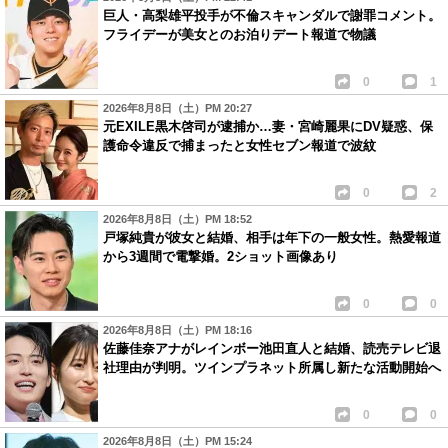
巨人・高梨雄平投手が不倫スキャンダルで謝罪コメント。
フライデーが美女とのお泊りデート報道で物議
0
1
2026年8月8日（土）PM 20:27
元EXILE黒木啓司が逮捕か…妻・宮崎麗果にDV疑惑、保
護命令違反で捕まったと女性セブン報道で波紋
0
2
2026年8月8日（土）PM 18:52
戸塚純貴が彼女と結婚、相手は年下の一般女性。熱愛報道
から3週間で電撃婚。2ショット画像あり
0
0
2026年8月8日（土）PM 18:16
佐藤佳奈アナがレインボー池田直人と結婚、読売テレビ退
社理由が判明。ツインプラネット所属し新たな活動開始へ
0
0
2026年8月8日（土）PM 15:24