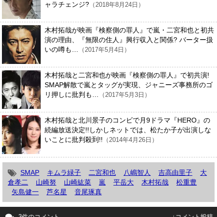
ャラチェンジ?
（2018年8月24日）
木村拓哉が映画『検察側の罪人』で嵐・二宮和也と初共
演の理由、『無限の住人』興行収入と関係? バーター扱
いの噂も…
（2017年5月4日）
木村拓哉と二宮和也が映画『検察側の罪人』で初共演!
SMAP解散で嵐とタッグが実現、ジャニーズ事務所のゴ
リ押しに批判も…
（2017年5月3日）
木村拓哉と北川景子のコンビで月9ドラマ『HERO』の
続編放送決定!!しかしネットでは、松たか子が出演しな
いことに批判殺到!!
（2014年4月26日）
SMAP
キムラ緑子
二宮和也
八嶋智人
吉高由里子
大
倉孝二
山崎努
山崎紘菜
嵐
平岳大
木村拓哉
松重豊
矢島健一
芦名星
音尾琢真
3件のコメント
↓コメント投稿