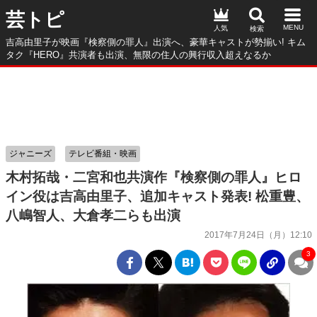
芸トピ
人気
吉高由里子が映画『検察側の罪人』出演へ、豪華キャストが勢揃い! キム
タク『HERO』共演者も出演、無限の住人の興行収入超えなるか
ジャニーズ
テレビ番組・映画
木村拓哉・二宮和也共演作『検察側の罪人』ヒロ
イン役は吉高由里子、追加キャスト発表! 松重豊、
八嶋智人、大倉孝二らも出演
2017年7月24日（月）12:10
3