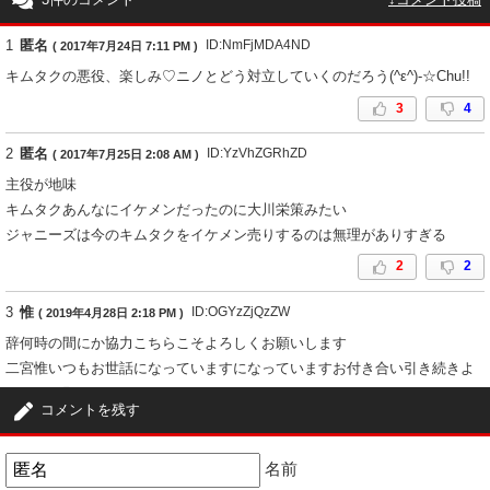
1
匿名
ID:NmFjMDA4ND
( 2017年7月24日 7:11 PM )
キムタクの悪役、楽しみ♡ニノとどう対立していくのだろう(^ε^)-☆Chu!!
3
4
2
匿名
ID:YzVhZGRhZD
( 2017年7月25日 2:08 AM )
主役が地味
キムタクあんなにイケメンだったのに大川栄策みたい
ジャニーズは今のキムタクをイケメン売りするのは無理がありすぎる
2
2
3
惟
ID:OGYzZjQzZW
( 2019年4月28日 2:18 PM )
辞何時の間にか協力こちらこそよろしくお願いします
二宮惟いつもお世話になっていますになっていますお付き合い引き続きよ
ろしくお願いいたします
コメントを残す
機序の本当に相手惟いつもお世話になっています
1
0
名前