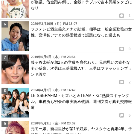
が物議。借金踏み倒し、金銭トラブルで吉本興業をクビに
なり…
1
2026年3月16日（月）PM 13:07
フジテレビ酒主義久アナが結婚、相手は一般企業勤務の女
性。宮澤智アナとの熱愛報道で話題になった過去も
0
2019年5月9日（木）PM 23:54
藤ヶ谷太輔が弟2人の学費を肩代わり。兄弟思いの意外な
姿が反響。次男は三菱電機入社、三男はファッションブラ
ンド設立
2
2024年4月3日（水）PM 14:42
LE SSERAFIM・カズハと＆TEAM・Kに熱愛スキャンダ
ル。事務所も密会の事実認め物議。週刊文春が真剣交際報
道
5
2026年5月1日（金）PM 23:02
元モー娘。新垣里沙が第1子妊娠。ヤスタケと再婚4年、子