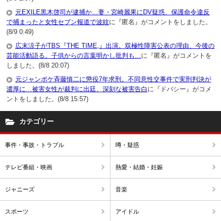
元EXILE黒木啓司が逮捕か…妻・宮崎麗果にDV疑惑、保護命令違反
で捕まったと女性セブン報道で波紋
に『匿名』がコメントをしました。
(8/9 0:49)
広末涼子がTBS『THE TIME,』出演。双極性障害公表の理由、今後の
芸能活動語る。子供からの言葉明かし批判も…
に『匿名』がコメントを
しました。(8/8 20:07)
元ジャンポケ斉藤慎二に懲役7年求刑。不同意性交事件で実刑判決が
濃厚に…被害女性が裁判に出廷、深刻な被害告白
に『ドバシー』がコメ
ントをしました。(8/8 15:57)
カテゴリー
事件・事故・トラブル
噂・疑惑
テレビ番組・映画
熱愛・結婚・妊娠
ジャニーズ
音楽
スポーツ
アイドル