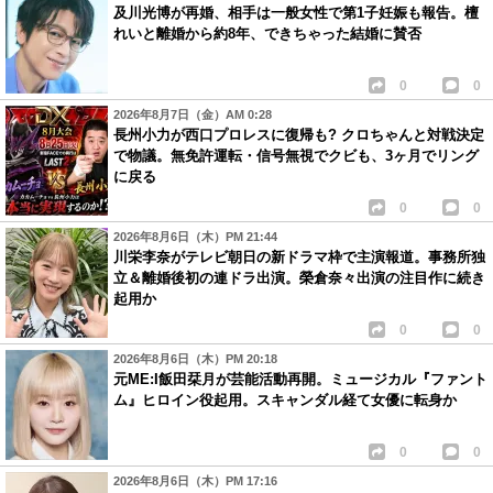
及川光博が再婚、相手は一般女性で第1子妊娠も報告。檀
れいと離婚から約8年、できちゃった結婚に賛否
0
0
2026年8月7日（金）AM 0:28
長州小力が西口プロレスに復帰も? クロちゃんと対戦決定
で物議。無免許運転・信号無視でクビも、3ヶ月でリング
に戻る
0
0
2026年8月6日（木）PM 21:44
川栄李奈がテレビ朝日の新ドラマ枠で主演報道。事務所独
立＆離婚後初の連ドラ出演。榮倉奈々出演の注目作に続き
起用か
0
0
2026年8月6日（木）PM 20:18
元ME:I飯田栞月が芸能活動再開。ミュージカル『ファント
ム』ヒロイン役起用。スキャンダル経て女優に転身か
0
0
2026年8月6日（木）PM 17:16