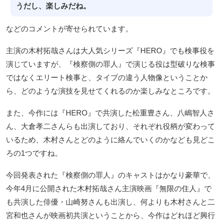
うだし、楽しみだね。
などのコメントが寄せられています。
主演の木村拓哉さんは大人気シリーズ『HERO』でも検事役を
演じていますが、『検察側の罪人』で演じる役は型破りな検事
ではなくエリート検事と、タイプの違う人物像ということか
ら、どのような演技を見せてくれるのか楽しみなところです。
また、今作には『HERO』で共演した松重豊さん、八嶋智人さ
ん、大倉孝二さんらも出演しており、それぞれ役柄が変わって
いるため、木村さんとどのように絡んでいくのかなども見どこ
ろの1つですね。
今回発表された『検察側の罪人』のキャストはかなり豪華で、
今年4月に公開された木村拓哉さん主演映画『無限の住人』で
も共演した俳優・山崎努さんも出演し、何よりも木村さんと二
宮和也さんが映画初共演ということから、今作はどれほど興行