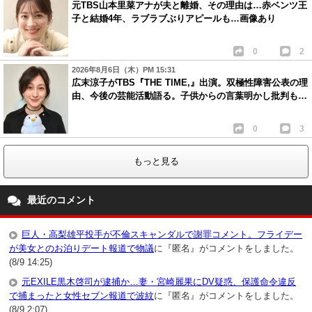
元TBS山本里菜アナが夫と離婚、その理由は…赤ベンツ王
子と結婚4年、ラブラブぶりアピールも…画像あり
0
2
2026年8月6日（木）PM 15:31
広末涼子がTBS『THE TIME,』出演。双極性障害公表の理
由、今後の芸能活動語る。子供からの言葉明かし批判も…
0
3
もっと見る
最近のコメント
巨人・高梨雄平投手が不倫スキャンダルで謝罪コメント。フライデー
が美女とのお泊りデート報道で物議
に『匿名』がコメントをしました。
(8/9 14:25)
元EXILE黒木啓司が逮捕か…妻・宮崎麗果にDV疑惑、保護命令違反
で捕まったと女性セブン報道で波紋
に『匿名』がコメントをしました。
(8/9 2:07)