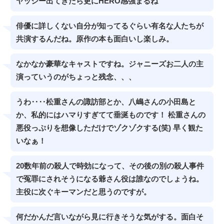
ヤッシー出てきたら更にHERO感強まるね
俳優に詳しくない自分が知ってるぐらい有名な人たちが
共演するんだね。原作の本も面白いし楽しみ。
なかなか豪華なキャストですね。ジャニーズお二人の主
演っていうのがちょっと残念、、、
うわ‥‥松重さんの諏訪部とか、八嶋さんの小田島と
か、私的にはハマりすぎてて垂涎ものです！ 松重さんの
悪役っぷりを想像しただけでゾクゾクする(笑) 早く観た
いなぁ！
20数年前の殺人で時効になって、その後の別の殺人事件
で冤罪にされそうになる爺さん役は誰なのでしょうね。
主役に次ぐキーマンだと思うのですが。
何だかんだ言いながら見に行きそうな気がする。面白そ