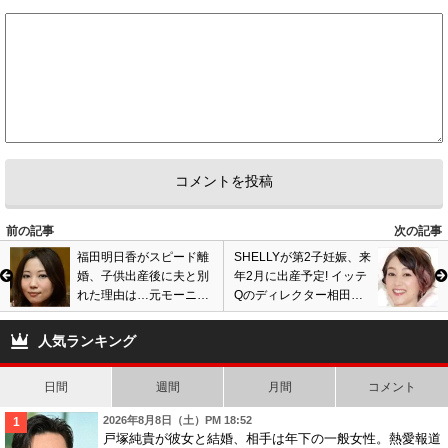
前の記事
次の記事
福田明日香がスピード離
SHELLYが第2子妊娠、来
婚、子供出産後に夫と別
年2月に出産予定! イッテ
れた理由は…元モーニン
Qのディレクター相田貴
グ娘。脱退の真相告白は
史と結婚、長女誕生から
話題作り? ネットでは批
1年半で2人目を妊娠
人気ランキング
判殺到で…
日間
週間
月間
コメント
2026年8月8日（土）PM 18:52
戸塚純貴が彼女と結婚、相手は年下の一般女性。熱愛報道