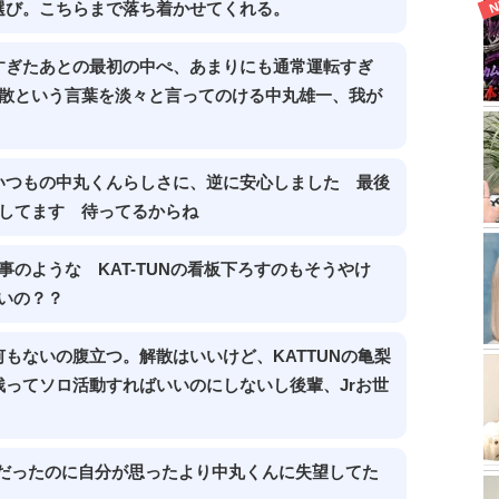
選び。こちらまで落ち着かせてくれる。
すぎたあとの最初の中ぺ、あまりにも通常運転すぎ
解散という言葉を淡々と言ってのける中丸雄一、我が
いつもの中丸くんらしさに、逆に安心しました 最後
にしてます 待ってるからね
事のような KAT-TUNの看板下ろすのもそうやけ
ないの？？
もないの腹立つ。解散はいいけど、KATTUNの亀梨
ってソロ活動すればいいのにしないし後輩、Jrお世
好きだったのに自分が思ったより中丸くんに失望してた