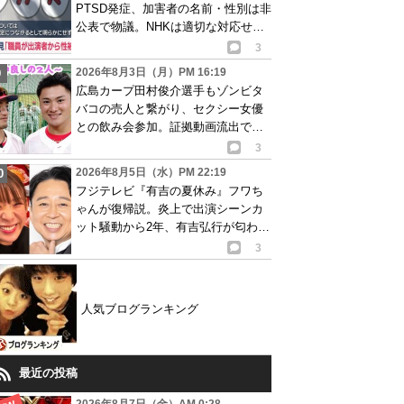
PTSD発症、加害者の名前・性別は非
公表で物議。NHKは適切な対応せず
謝罪
3
2026年8月3日（月）PM 16:19
広島カープ田村俊介選手もゾンビタ
バコの売人と繋がり、セクシー女優
との飲み会参加。証拠動画流出で波
紋
3
2026年8月5日（水）PM 22:19
フジテレビ『有吉の夏休み』フワち
ゃんが復帰説。炎上で出演シーンカ
ット騒動から2年、有吉弘行が匂わせ
か
3
人気ブログランキング
最近の投稿