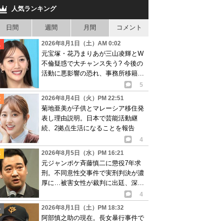
人気ランキング
日間
週間
月間
コメント
2026年8月1日（土）AM 0:02
元宝塚・花乃まりあが三山凌輝とW
不倫疑惑で大チャンス失う? 今後の
活動に悪影響の恐れ、事務所移籍が
消滅も?
5
2026年8月4日（火）PM 22:51
菊地亜美が子供とマレーシア移住発
表し理由説明。日本で芸能活動継
続、2拠点生活になることを報告
4
2026年8月5日（水）PM 16:21
元ジャンポケ斉藤慎二に懲役7年求
刑。不同意性交事件で実刑判決が濃
厚に…被害女性が裁判に出廷、深刻
な被害告白
4
2026年8月1日（土）PM 18:32
阿部慎之助の現在。長女暴行事件で