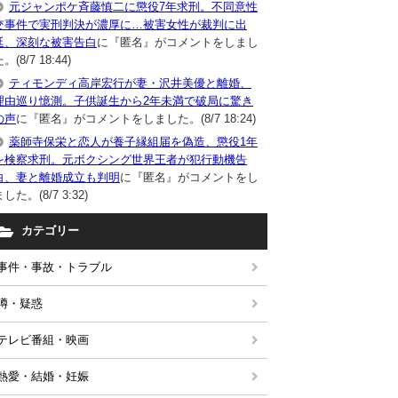
元ジャンポケ斉藤慎二に懲役7年求刑。不同意性
交事件で実刑判決が濃厚に…被害女性が裁判に出
廷、深刻な被害告白
に『匿名』がコメントをしまし
。(8/7 18:44)
ティモンディ高岸宏行が妻・沢井美優と離婚、
理由巡り憶測。子供誕生から2年未満で破局に驚き
の声
に『匿名』がコメントをしました。(8/7 18:24)
薬師寺保栄と恋人が養子縁組届を偽造、懲役1年
を検察求刑。元ボクシング世界王者が犯行動機告
白、妻と離婚成立も判明
に『匿名』がコメントをし
した。(8/7 3:32)
カテゴリー
事件・事故・トラブル
噂・疑惑
テレビ番組・映画
熱愛・結婚・妊娠