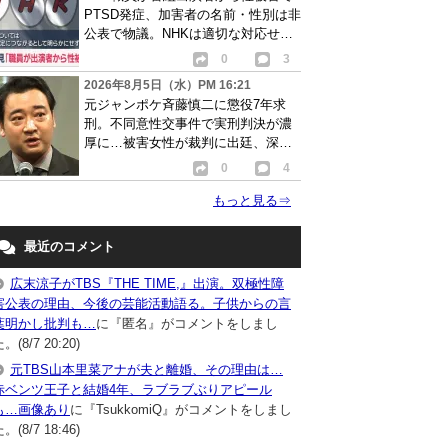
PTSD発症、加害者の名前・性別は非
公表で物議。NHKは適切な対応せず
謝罪
0
3
2026年8月5日（水）PM 16:21
元ジャンポケ斉藤慎二に懲役7年求
刑。不同意性交事件で実刑判決が濃
厚に…被害女性が裁判に出廷、深刻
な被害告白
0
4
もっと見る
⇒
最近のコメント
広末涼子がTBS『THE TIME,』出演。双極性障
害公表の理由、今後の芸能活動語る。子供からの言
葉明かし批判も…
に『匿名』がコメントをしまし
。(8/7 20:20)
元TBS山本里菜アナが夫と離婚、その理由は…
赤ベンツ王子と結婚4年、ラブラブぶりアピール
も…画像あり
に『TsukkomiQ』がコメントをしまし
。(8/7 18:46)