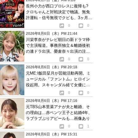
2026年8月7日（金）AM 0:28
長州小力が西口プロレスに復帰も?
クロちゃんと対戦決定で物議。無免
許運転・信号無視でクビも、3ヶ月で
リングに戻る
0
0
2026年8月6日（木）PM 21:44
川栄李奈がテレビ朝日の新ドラマ枠
で主演報道。事務所独立＆離婚後初
の連ドラ出演。榮倉奈々出演の注目
作に続き起用か
0
0
2026年8月6日（木）PM 20:18
元ME:I飯田栞月が芸能活動再開。ミ
ュージカル『ファントム』ヒロイン
役起用。スキャンダル経て女優に転
身か
0
0
2026年8月6日（木）PM 17:16
元TBS山本里菜アナが夫と離婚、そ
の理由は…赤ベンツ王子と結婚4年、
ラブラブぶりアピールも…画像あり
0
1
2026年8月6日（木）PM 15:31