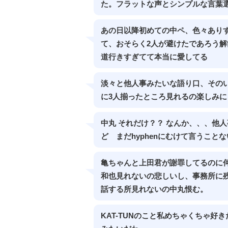
た。フラットな声とシンプルな言葉
あの日以降初めての中ペ、色々あり
て、おそらく2人が避けたであろう
道行きすぎてて本当に愛してる
淡々と他人事みたいな語り口、その
に3人揃ったところ見れるの楽しみ
中丸 それだけ？？ なんか、、、他人
ど まだhyphenにむけて言うこと
亀ちゃんと上田君が謝罪してるのに何
和也見れないの悲しいし、事務所に残
話する所見れないの中丸恨む。
KAT-TUNのこと私めちゃくちゃ