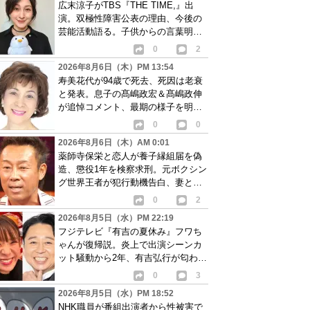
広末涼子がTBS『THE TIME,』出
演。双極性障害公表の理由、今後の
芸能活動語る。子供からの言葉明か
し批判も…
0
2
2026年8月6日（木）PM 13:54
寿美花代が94歳で死去、死因は老衰
と発表。息子の髙嶋政宏＆髙嶋政伸
が追悼コメント、最期の様子を明か
す
0
0
2026年8月6日（木）AM 0:01
薬師寺保栄と恋人が養子縁組届を偽
造、懲役1年を検察求刑。元ボクシン
グ世界王者が犯行動機告白、妻と離
婚成立も判明
0
2
2026年8月5日（水）PM 22:19
フジテレビ『有吉の夏休み』フワち
ゃんが復帰説。炎上で出演シーンカ
ット騒動から2年、有吉弘行が匂わせ
か
0
3
2026年8月5日（水）PM 18:52
NHK職員が番組出演者から性被害で