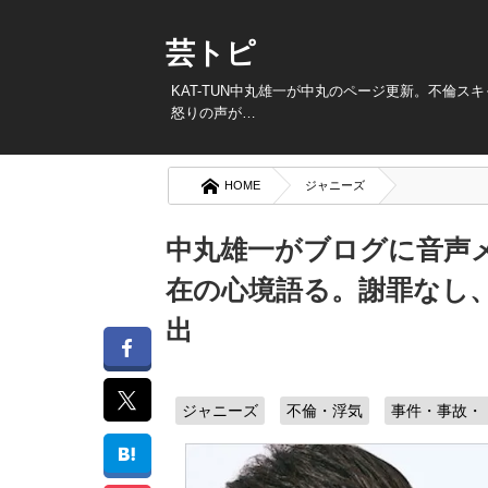
芸トピ
KAT-TUN中丸雄一が中丸のページ更新。不倫
怒りの声が…
HOME
ジャニーズ
中丸雄一がブログに音声メ
在の心境語る。謝罪なし
出
ジャニーズ
不倫・浮気
事件・事故・