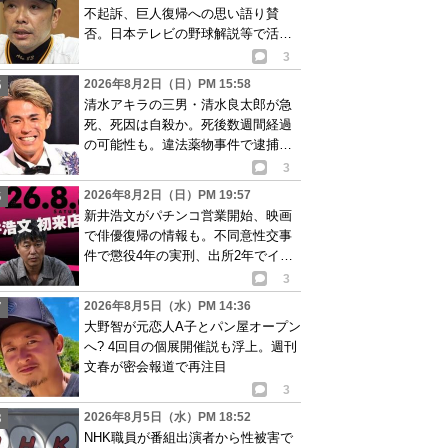
不起訴、巨人復帰への思い語り賛
否。日本テレビの野球解説等で活動
再開が有力か
3
2026年8月2日（日）PM 15:58
清水アキラの三男・清水良太郎が急
死、死因は自殺か。死後数週間経過
の可能性も。違法薬物事件で逮捕、
再起目指す中で…
3
2026年8月2日（日）PM 19:57
新井浩文がパチンコ営業開始、映画
で俳優復帰の情報も。不同意性交事
件で懲役4年の実刑、出所2年でイベ
ント出演告知
3
2026年8月5日（水）PM 14:36
大野智が元恋人A子とパン屋オープン
へ? 4回目の個展開催説も浮上。週刊
文春が密会報道で再注目
3
2026年8月5日（水）PM 18:52
NHK職員が番組出演者から性被害で