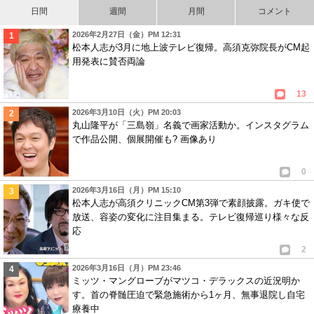
日間
週間
月間
コメント
2026年2月27日（金）PM 12:31
松本人志が3月に地上波テレビ復帰。高須克弥院長がCM起
用発表に賛否両論
13
2026年3月10日（火）PM 20:03
丸山隆平が「三島嶺」名義で画家活動か。インスタグラム
で作品公開、個展開催も? 画像あり
0
2026年3月16日（月）PM 15:10
松本人志が高須クリニックCM第3弾で素顔披露。ガキ使で
放送、容姿の変化に注目集まる。テレビ復帰巡り様々な反
応
2
2026年3月16日（月）PM 23:46
ミッツ・マングローブがマツコ・デラックスの近況明か
す。首の脊髄圧迫で緊急施術から1ヶ月、無事退院し自宅
療養中