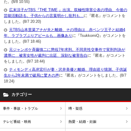
た。(8/8 10:55)
広末涼子がTBS『THE TIME,』出演。双極性障害公表の理由、今後の
芸能活動語る。子供からの言葉明かし批判も…
に『匿名』がコメントを
しました。(8/7 20:20)
元TBS山本里菜アナが夫と離婚、その理由は…赤ベンツ王子と結婚4
年、ラブラブぶりアピールも…画像あり
に『TsukkomiQ』がコメントを
しました。(8/7 18:46)
元ジャンポケ斉藤慎二に懲役7年求刑。不同意性交事件で実刑判決が
濃厚に…被害女性が裁判に出廷、深刻な被害告白
に『匿名』がコメント
をしました。(8/7 18:44)
ティモンディ高岸宏行が妻・沢井美優と離婚、理由巡り憶測。子供誕
生から2年未満で破局に驚きの声
に『匿名』がコメントをしました。(8/7
18:24)
カテゴリー
事件・事故・トラブル
噂・疑惑
テレビ番組・映画
熱愛・結婚・妊娠