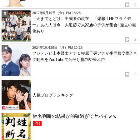
0
2017年5月19日（金）PM 18:28
『天までとどけ』出演者の現在、『爆報!THEフライデ
ー』あの人は今…大追跡で大家族の子供が集合! 過去の画
像あり
2
2024年10月28日（月）PM 20:25
フジテレビ山本賢太アナ＆杉原千尋アナが半同棲交際? ネ
タ動画をYouTubeで公開し批判や呆れ声
2
人気ブログランキング
姓名判断の結果が的確過ぎてヤバイｗｗ
PR