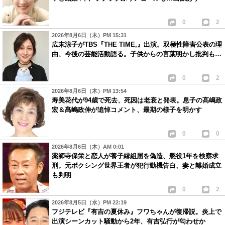
0
2
2026年8月6日（木）PM 15:31
広末涼子がTBS『THE TIME,』出演。双極性障害公表の理
由、今後の芸能活動語る。子供からの言葉明かし批判も…
0
2
2026年8月6日（木）PM 13:54
寿美花代が94歳で死去、死因は老衰と発表。息子の髙嶋政
宏＆髙嶋政伸が追悼コメント、最期の様子を明かす
0
0
2026年8月6日（木）AM 0:01
薬師寺保栄と恋人が養子縁組届を偽造、懲役1年を検察求
刑。元ボクシング世界王者が犯行動機告白、妻と離婚成立
も判明
0
2
2026年8月5日（水）PM 22:19
フジテレビ『有吉の夏休み』フワちゃんが復帰説。炎上で
出演シーンカット騒動から2年、有吉弘行が匂わせか