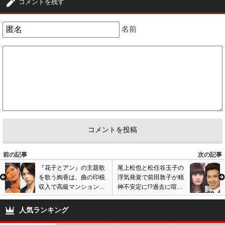
コメントを残す
「ごめんね青春！」に出演するからだと思います。
デビューして、それぞれ忙しいので、しっかり休んで欲しいです。
名前
応援してます！！(=´∀｀)
2
0
4
みるきー
ID:Mjg1NzRmNW
( 2014年11月26日 3:13 PM )
しげはドラマで忙しいので出れないそうです
忙しいけど、頑張ってほしいです！
2
0
5
虹色ジャスミン
ID:MjU0MGNhZT
( 2014年12月30日 3:41 PM )
錦戸亮くん主演のドラマ日曜劇場「ごめんね！青春」に出てたやん！
ドラマは思ってた以上に沢山出てたからびっくりしたけどね。(笑)
前の記事
次の記事
2
0
『花子とアン』の主題歌
尾上松也と松任谷玉子の
を歌う絢香は、曲の印税
浮気発覚で前田敦子が精
6
匿名
ID:ZGRlMzEwMW
収入で高級マンションに
神不安定に!?過去に喧嘩
( 2015年2月22日 11:52 AM )
住みセレブ生活!?水嶋ヒ
して暴走していたこと
しげは忙しいんだよ。少クラも全然でてないし。
ロは仕事が無く妻の付き
も!?
人気ランキング
人状態!?
2
0