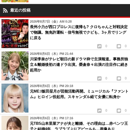
最近の投稿
2026年8月7日（金）AM 0:28
長州小力が西口プロレスに復帰も? クロちゃんと対戦決定
で物議。無免許運転・信号無視でクビも、3ヶ月でリング
に戻る
0
0
2026年8月6日（木）PM 21:44
川栄李奈がテレビ朝日の新ドラマ枠で主演報道。事務所独
立＆離婚後初の連ドラ出演。榮倉奈々出演の注目作に続き
起用か
0
0
2026年8月6日（木）PM 20:18
元ME:I飯田栞月が芸能活動再開。ミュージカル『ファント
ム』ヒロイン役起用。スキャンダル経て女優に転身か
0
0
2026年8月6日（木）PM 17:16
元TBS山本里菜アナが夫と離婚、その理由は…赤ベンツ王
子と結婚4年、ラブラブぶりアピールも…画像あり