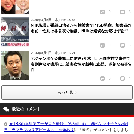
0
3
2026年8月5日（水）PM 18:52
NHK職員が番組出演者から性被害でPTSD発症、加害者の
名前・性別は非公表で物議。NHKは適切な対応せず謝罪
0
3
2026年8月5日（水）PM 16:21
元ジャンポケ斉藤慎二に懲役7年求刑。不同意性交事件で
実刑判決が濃厚に…被害女性が裁判に出廷、深刻な被害告
白
0
4
もっと見る
最近のコメント
元TBS山本里菜アナが夫と離婚、その理由は…赤ベンツ王子と結婚4
年、ラブラブぶりアピールも…画像あり
に『匿名』がコメントをしまし