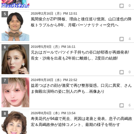
0
2026年2月16日（月）PM 12:51
風間俊介がZIP!降板、理由と後任巡り憶測。山口達也の降
板トラブルから8年、月曜パーソナリティー交代へ
4
2016年5月9日（月）PM 16:11
元おはガールでバツイチ子持ちの谷口紗耶香が再婚発表!
長女・沙南を出産も2年前に離婚し、2度目の結婚!
0
2024年9月18日（水）PM 22:52
益若つばさの顔が激変で再び整形疑惑。口元に異変、さん
ま御殿出演時の姿に別人の声も…画像あり
6
2026年8月6日（木）PM 13:54
寿美花代が94歳で死去、死因は老衰と発表。息子の髙嶋政
宏＆髙嶋政伸が追悼コメント、最期の様子を明かす