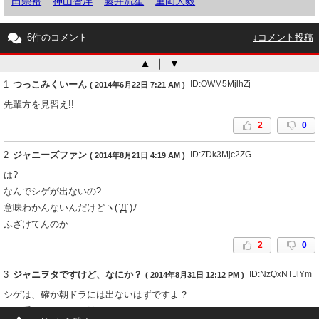
田崇裕
神山智洋
藤井流星
重岡大毅
6件のコメント
↓コメント投稿
▲
｜
▼
1
つっこみくいーん
ID:OWM5MjlhZj
( 2014年6月22日 7:21 AM )
先輩方を見習え!!
2
0
2
ジャニーズファン
ID:ZDk3Mjc2ZG
( 2014年8月21日 4:19 AM )
は?
なんでシゲが出ないの?
意味わかんないんだけどヽ(`Д´)ﾉ
ふざけてんのか
2
0
3
ジャニヲタですけど、なにか？
ID:NzQxNTJlYm
( 2014年8月31日 12:12 PM )
シゲは、確か朝ドラには出ないはずですよ？
TBS系で１０月から始まるドラマ