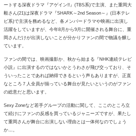
ートする深夜ドラマ『アゲイン!!』(TBS系)で主演、また重岡大
毅さん(21)は深夜ドラマ『SHARK～2nd Season～』(日本テレ
ビ系)で主演を務めるなど、各メンバードラマや映画に出演し
活躍をしていますが、今年8月から9月に開催される舞台に、重
岡さんだけが出演しないことが分かりファンの間で物議を醸し
ています。
ファンの間では、映画撮影か、秋から始まる『NHK連続テレビ
小説』に出演するのではないかとうわさが飛び交っており、そ
ういったことであれば納得できるという声もありますが、正直
なところ７人全員が揃っている舞台が見たいというのがファン
の総意だと思います。
Sexy Zoneなど若手グループの活動に関して、ここのところ立
て続けにファンの反感を買っているジャニーズですが、果たし
て重岡さんが舞台に出演しない理由とは一体何なのでしょう
か…。