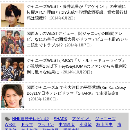
ジャニーズWEST・藤井流星が『アゲイン!!』の主演に
抜擢された理由とは!?未成年喫煙飲酒疑惑、婦女暴行疑
惑は隠蔽!?
（2014年6月2日）
関西Jr．のWESTデビュー、関ジャニ∞が24時間テレ
ビ、なにわ皇子の西畑大吾がドラマデビューも辞めジャ
ニ続出でトラブル!?
（2014年1月7日）
ジャニーズWESTがMCの『リトルトーキョーライブ』
が視聴率1％以下!Hey!Say!JUMPのファンからも批判殺
到し散々な結果に
（2014年10月20日）
関西ジャニーズJr.で今大注目の平野紫耀(Kin Kan,Sexy
Boyz)が日本テレビドラマ『SHARK』で主演決定!!
（2013年12月6日）
NHK連続テレビ小説
SHARK
アゲイン!!
ジャニーズ
WEST
ドラマ
マッサン
中間淳太
小瀧望
桐山照史
濱