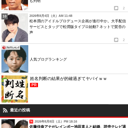
も判明
2
2026年8月4日（火）AM 11:48
松本潤のアイドルプロデュース企画が進行中か。大手配信
サービスとタッグで松潤版タイプロ始動? ネットで賛否の
声
2
人気ブログランキング
姓名判断の結果が的確過ぎてヤバイｗｗ
PR
最近の投稿
2026年8月8日（土）PM 18:16
佐藤佳奈アナがレインボー池田直人と結婚、読売テレビ退