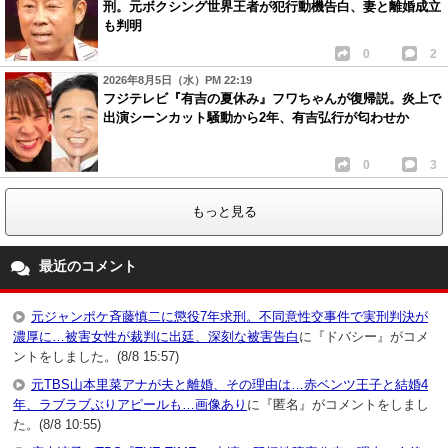
刑。元ボクシング世界王者が犯行動機告白、妻と離婚成立
も判明
0
2
2026年8月5日（水）PM 22:19
フジテレビ『有吉の夏休み』フワちゃんが復帰説。炎上で
出演シーンカット騒動から2年、有吉弘行が匂わせか
0
3
もっと見る
最近のコメント
元ジャンポケ斉藤慎二に懲役7年求刑。不同意性交事件で実刑判決が
濃厚に…被害女性が裁判に出廷、深刻な被害告白
に『ドバシー』がコメ
ントをしました。(8/8 15:57)
元TBS山本里菜アナが夫と離婚、その理由は…赤ベンツ王子と結婚4
年、ラブラブぶりアピールも…画像あり
に『匿名』がコメントをしまし
た。(8/8 10:55)