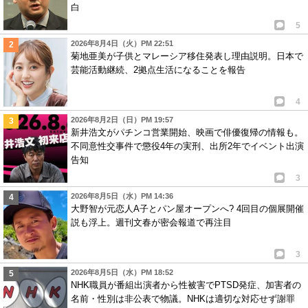
白
5
2026年8月4日（火）PM 22:51
菊地亜美が子供とマレーシア移住発表し理由説明。日本で
芸能活動継続、2拠点生活になることを報告
4
2026年8月2日（日）PM 19:57
新井浩文がパチンコ営業開始、映画で俳優復帰の情報も。
不同意性交事件で懲役4年の実刑、出所2年でイベント出演
告知
3
2026年8月5日（水）PM 14:36
大野智が元恋人A子とパン屋オープンへ? 4回目の個展開催
説も浮上。週刊文春が密会報道で再注目
3
2026年8月5日（水）PM 18:52
NHK職員が番組出演者から性被害でPTSD発症、加害者の
名前・性別は非公表で物議。NHKは適切な対応せず謝罪