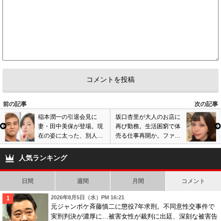
前の記事
次の記事
稲本潤一の引退会見に
坂口杏里が大人のお店に
妻・田中美保が登場。現
再び勤務。生活困窮で体
在の姿に太った、別人レ
売る仕事再開か。ファン
ベルに激変の指摘も…画
に金銭援助を要求で物議
像あり
人気ランキング
日間
週間
月間
コメント
2026年8月5日（水）PM 16:21
元ジャンポケ斉藤慎二に懲役7年求刑。不同意性交事件で
実刑判決が濃厚に…被害女性が裁判に出廷、深刻な被害告