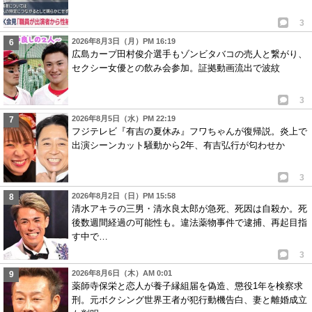
3
2026年8月3日（月）PM 16:19
広島カープ田村俊介選手もゾンビタバコの売人と繋がり、
セクシー女優との飲み会参加。証拠動画流出で波紋
3
2026年8月5日（水）PM 22:19
フジテレビ『有吉の夏休み』フワちゃんが復帰説。炎上で
出演シーンカット騒動から2年、有吉弘行が匂わせか
3
2026年8月2日（日）PM 15:58
清水アキラの三男・清水良太郎が急死、死因は自殺か。死
後数週間経過の可能性も。違法薬物事件で逮捕、再起目指
す中で…
3
2026年8月6日（木）AM 0:01
薬師寺保栄と恋人が養子縁組届を偽造、懲役1年を検察求
刑。元ボクシング世界王者が犯行動機告白、妻と離婚成立