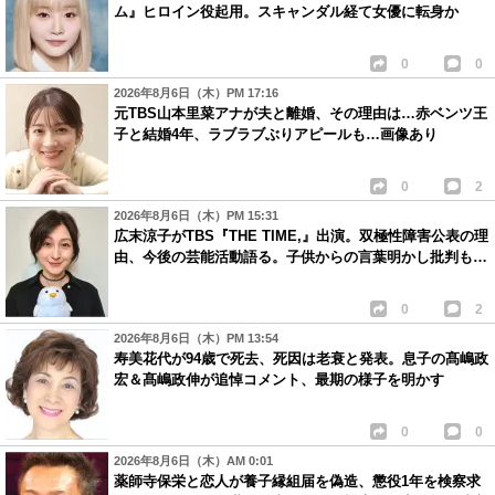
ム』ヒロイン役起用。スキャンダル経て女優に転身か
0
0
2026年8月6日（木）PM 17:16
元TBS山本里菜アナが夫と離婚、その理由は…赤ベンツ王
子と結婚4年、ラブラブぶりアピールも…画像あり
0
2
2026年8月6日（木）PM 15:31
広末涼子がTBS『THE TIME,』出演。双極性障害公表の理
由、今後の芸能活動語る。子供からの言葉明かし批判も…
0
2
2026年8月6日（木）PM 13:54
寿美花代が94歳で死去、死因は老衰と発表。息子の髙嶋政
宏＆髙嶋政伸が追悼コメント、最期の様子を明かす
0
0
2026年8月6日（木）AM 0:01
薬師寺保栄と恋人が養子縁組届を偽造、懲役1年を検察求