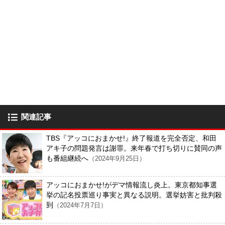
関連記事
TBS『アッコにおまかせ!』終了報道を完全否定、和田
アキ子の問題発言は謝罪。来年春で打ち切りに賛同の声
も番組継続へ
（2024年9月25日）
アッコにおまかせ!がデマ情報流し炎上。東京都知事選
挙の記名投票巡り事実と異なる説明。選挙妨害と批判殺
到
（2024年7月7日）