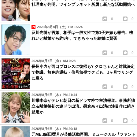
社理由が判明。ツインプラネット所属し新たな活動開始へ
0
0
2026年8月8日（土）PM 15:24
及川光博が再婚、相手は一般女性で第1子妊娠も報告。檀
れいと離婚から約8年、できちゃった結婚に賛否
0
0
2026年8月7日（金）AM 0:28
長州小力が西口プロレスに復帰も? クロちゃんと対戦決定
で物議。無免許運転・信号無視でクビも、3ヶ月でリング
に戻る
0
0
2026年8月6日（木）PM 21:44
川栄李奈がテレビ朝日の新ドラマ枠で主演報道。事務所独
立＆離婚後初の連ドラ出演。榮倉奈々出演の注目作に続き
起用か
0
0
2026年8月6日（木）PM 20:18
元ME:I飯田栞月が芸能活動再開。ミュージカル『ファント