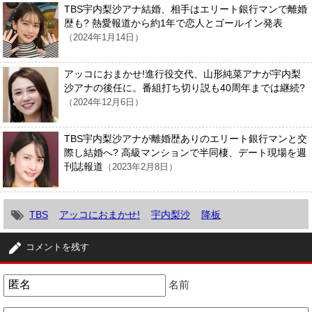
TBS宇内梨沙アナ結婚、相手はエリート銀行マンで離婚
歴も? 熱愛報道から約1年で恋人とゴールイン発表
（2024年1月14日）
アッコにおまかせ!進行役交代、山形純菜アナが宇内梨
沙アナの後任に。番組打ち切り説も40周年までは継続?
（2024年12月6日）
TBS宇内梨沙アナが離婚歴ありのエリート銀行マンと交
際し結婚へ? 高級マンションで半同棲、デート現場を週
刊誌報道
（2023年2月8日）
TBS
アッコにおまかせ!
宇内梨沙
降板
コメントを残す
名前