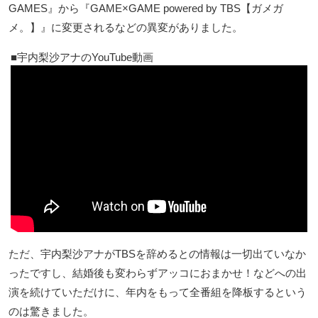
GAMES』から『GAME×GAME powered by TBS【ガメガ
メ。】』に変更されるなどの異変がありました。
宇内梨沙アナのYouTube動画
ただ、宇内梨沙アナがTBSを辞めるとの情報は一切出ていなか
ったですし、結婚後も変わらずアッコにおまかせ！などへの出
演を続けていただけに、年内をもって全番組を降板するという
のは驚きました。