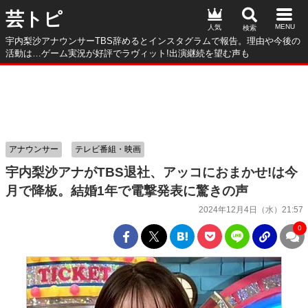
芸トピ
人気
宇内梨沙アナウンサーTBS辞めるとインスタグラムで報告。理由や今後の
活動は…ゲーム実況が好評でラヴィット!出演継続を望む声も
アナウンサー
テレビ番組・映画
宇内梨沙アナがTBS退社、アッコにおまかせ!は今
月で降板。結婚1年で電撃発表に驚きの声
2024年12月4日（水）21:57
0