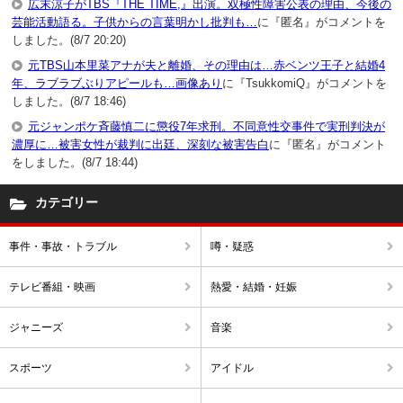
広末涼子がTBS『THE TIME,』出演。双極性障害公表の理由、今後の
芸能活動語る。子供からの言葉明かし批判も…
に『匿名』がコメントを
しました。(8/7 20:20)
元TBS山本里菜アナが夫と離婚、その理由は…赤ベンツ王子と結婚4
年、ラブラブぶりアピールも…画像あり
に『TsukkomiQ』がコメントを
しました。(8/7 18:46)
元ジャンポケ斉藤慎二に懲役7年求刑。不同意性交事件で実刑判決が
濃厚に…被害女性が裁判に出廷、深刻な被害告白
に『匿名』がコメント
をしました。(8/7 18:44)
カテゴリー
事件・事故・トラブル
噂・疑惑
テレビ番組・映画
熱愛・結婚・妊娠
ジャニーズ
音楽
スポーツ
アイドル