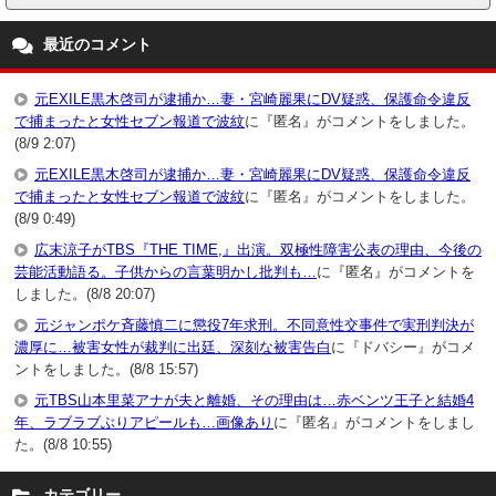
最近のコメント
元EXILE黒木啓司が逮捕か…妻・宮崎麗果にDV疑惑、保護命令違反
で捕まったと女性セブン報道で波紋
に『匿名』がコメントをしました。
(8/9 2:07)
元EXILE黒木啓司が逮捕か…妻・宮崎麗果にDV疑惑、保護命令違反
で捕まったと女性セブン報道で波紋
に『匿名』がコメントをしました。
(8/9 0:49)
広末涼子がTBS『THE TIME,』出演。双極性障害公表の理由、今後の
芸能活動語る。子供からの言葉明かし批判も…
に『匿名』がコメントを
しました。(8/8 20:07)
元ジャンポケ斉藤慎二に懲役7年求刑。不同意性交事件で実刑判決が
濃厚に…被害女性が裁判に出廷、深刻な被害告白
に『ドバシー』がコメ
ントをしました。(8/8 15:57)
元TBS山本里菜アナが夫と離婚、その理由は…赤ベンツ王子と結婚4
年、ラブラブぶりアピールも…画像あり
に『匿名』がコメントをしまし
た。(8/8 10:55)
カテゴリー