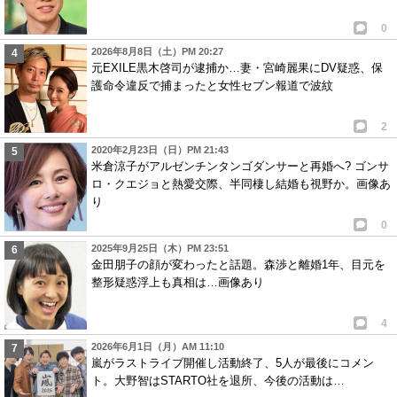
0
2026年8月8日（土）PM 20:27
元EXILE黒木啓司が逮捕か…妻・宮崎麗果にDV疑惑、保
護命令違反で捕まったと女性セブン報道で波紋
2
2020年2月23日（日）PM 21:43
米倉涼子がアルゼンチンタンゴダンサーと再婚へ? ゴンサ
ロ・クエジョと熱愛交際、半同棲し結婚も視野か。画像あ
り
0
2025年9月25日（木）PM 23:51
金田朋子の顔が変わったと話題。森渉と離婚1年、目元を
整形疑惑浮上も真相は…画像あり
4
2026年6月1日（月）AM 11:10
嵐がラストライブ開催し活動終了、5人が最後にコメン
ト。大野智はSTARTO社を退所、今後の活動は…