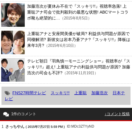
加藤浩次が夏休み不在で『スッキリ!!』視聴率急落! 上
重聡アナ司会で批判殺到の最悪な状態! ABCマートコラ
ボ靴も絶望的に…
（2015年8月5日）
上重聡アナと安座間美優が破局? 利益供与問題が原因で
同棲解消? 新彼女は岩本乃蒼アナ?『スッキリ!!』降板は
来年3月?
（2015年6月10日）
テレビ朝日『羽鳥慎一モーニングショー』視聴率が『ス
ッキリ!!』超え! 上重聡アナの利益供与問題が原因? 加藤
浩次の司会も不評?
（2015年11月19日）
FNS27時間テレビ
スッキリ!!
上重聡
加藤浩次
日本テ
レビ
1件のコメント
↓コメント投稿
1
さっちやん
ID:MDc3ZTYyND
( 2015年7月27日 5:59 PM )