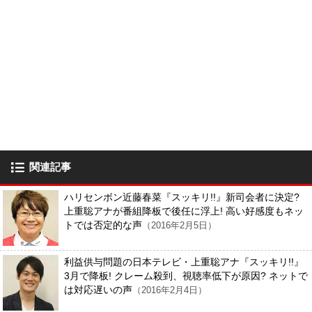
関連記事
ハリセンボン近藤春菜『スッキリ!!』新司会者に決定?
上重聡アナが番組降板で後任に浮上! 高い好感度もネッ
トでは否定的な声
（2016年2月5日）
利益供与問題の日本テレビ・上重聡アナ『スッキリ!!』
3月で降板! クレーム殺到、視聴率低下が原因? ネットで
は対応遅いの声
（2016年2月4日）