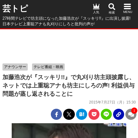
芸トピ
人気
27時間テレビで坊主頭になった加藤浩次が『スッキリ!!』に出演し披露!
日本テレビ上重聡アナも丸刈りにしろと批判の声が
アナウンサー
テレビ番組・映画
加藤浩次が『スッキリ!!』で丸刈り坊主頭披露し、
ネットでは上重聡アナも坊主にしろの声! 利益供与
問題が蒸し返されることに
2015年7月27日（月）15:30
1