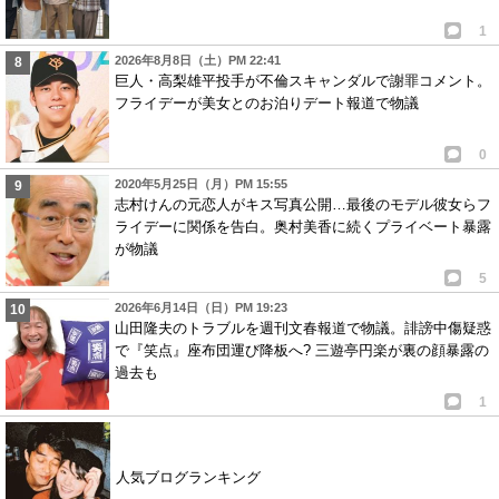
1
2026年8月8日（土）PM 22:41
巨人・高梨雄平投手が不倫スキャンダルで謝罪コメント。
フライデーが美女とのお泊りデート報道で物議
0
2020年5月25日（月）PM 15:55
志村けんの元恋人がキス写真公開…最後のモデル彼女らフ
ライデーに関係を告白。奥村美香に続くプライベート暴露
が物議
5
2026年6月14日（日）PM 19:23
山田隆夫のトラブルを週刊文春報道で物議。誹謗中傷疑惑
で『笑点』座布団運び降板へ? 三遊亭円楽が裏の顔暴露の
過去も
1
人気ブログランキング