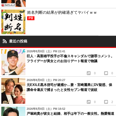
姓名判断の結果が的確過ぎてヤバイｗｗ
PR
最近の投稿
2026年8月8日（土）PM 22:41
巨人・高梨雄平投手が不倫スキャンダルで謝罪コメント。
フライデーが美女とのお泊りデート報道で物議
0
0
2026年8月8日（土）PM 20:27
元EXILE黒木啓司が逮捕か…妻・宮崎麗果にDV疑惑、保
護命令違反で捕まったと女性セブン報道で波紋
0
2
2026年8月8日（土）PM 18:52
戸塚純貴が彼女と結婚、相手は年下の一般女性。熱愛報道