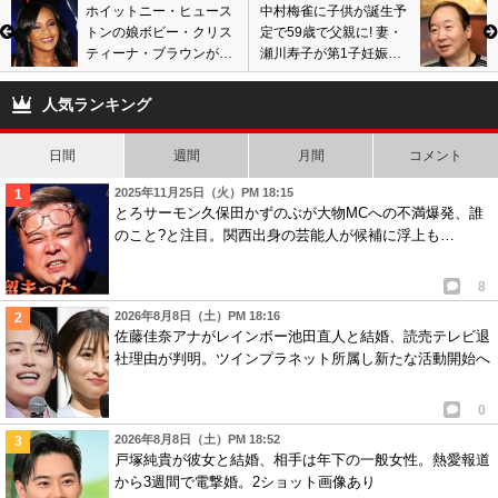
ホイットニー・ヒュース
中村梅雀に子供が誕生予
トンの娘ボビー・クリス
定で59歳で父親に! 妻・
ティーナ・ブラウンが22
瀬川寿子が第1子妊娠し
歳で死去。 1月に意識不
ていることを発表! 8月に
明の状態で発見され帰ら
女の子出産予定!
人気ランキング
ぬ人に
日間
週間
月間
コメント
2025年11月25日（火）PM 18:15
とろサーモン久保田かずのぶが大物MCへの不満爆発、誰
のこと?と注目。関西出身の芸能人が候補に浮上も…
8
2026年8月8日（土）PM 18:16
佐藤佳奈アナがレインボー池田直人と結婚、読売テレビ退
社理由が判明。ツインプラネット所属し新たな活動開始へ
0
2026年8月8日（土）PM 18:52
戸塚純貴が彼女と結婚、相手は年下の一般女性。熱愛報道
から3週間で電撃婚。2ショット画像あり