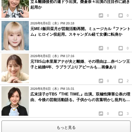
立＆離婚後初の連ドラ出演。榮倉奈々出演の注目作に続き
起用か
0
0
2026年8月6日（木）PM 20:18
元ME:I飯田栞月が芸能活動再開。ミュージカル『ファント
ム』ヒロイン役起用。スキャンダル経て女優に転身か
0
0
2026年8月6日（木）PM 17:16
元TBS山本里菜アナが夫と離婚、その理由は…赤ベンツ王
子と結婚4年、ラブラブぶりアピールも…画像あり
0
2
2026年8月6日（木）PM 15:31
広末涼子がTBS『THE TIME,』出演。双極性障害公表の理
由、今後の芸能活動語る。子供からの言葉明かし批判も…
0
3
もっと見る