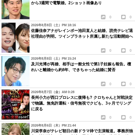
から3週間で電撃婚。2ショット画像あり
0
0
2026年8月8日（土）PM 18:16
佐藤佳奈アナがレインボー池田直人と結婚、読売テレビ退
社理由が判明。ツインプラネット所属し新たな活動開始へ
0
0
2026年8月8日（土）PM 15:24
及川光博が再婚、相手は一般女性で第1子妊娠も報告。檀
れいと離婚から約8年、できちゃった結婚に賛否
0
0
2026年8月7日（金）AM 0:28
長州小力が西口プロレスに復帰も? クロちゃんと対戦決定
で物議。無免許運転・信号無視でクビも、3ヶ月でリング
に戻る
0
0
2026年8月6日（木）PM 21:44
川栄李奈がテレビ朝日の新ドラマ枠で主演報道。事務所独