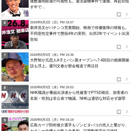
後数週間経過の可能性も。違法薬物事件で逮捕、再起目指
す中で…
3
2026年8月2日（日）PM 19:57
新井浩文がパチンコ営業開始、映画で俳優復帰の情報も。
不同意性交事件で懲役4年の実刑、出所2年でイベント出演
告知
3
2026年8月5日（水）PM 14:36
大野智が元恋人A子とパン屋オープンへ? 4回目の個展開催
説も浮上。週刊文春が密会報道で再注目
3
2026年8月5日（水）PM 18:52
NHK職員が番組出演者から性被害でPTSD発症、加害者の
名前・性別は非公表で物議。NHKは適切な対応せず謝罪
3
2026年8月3日（月）PM 16:19
広島カープ田村俊介選手もゾンビタバコの売人と繋がり、
セクシー女優との飲み会参加。証拠動画流出で波紋