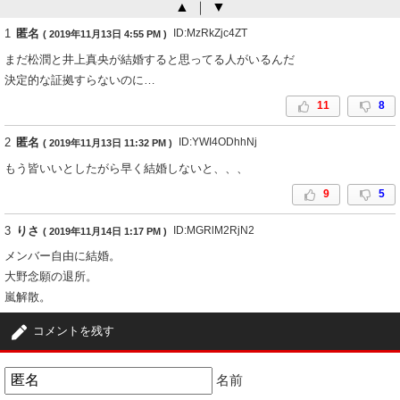
▲
｜
▼
1
匿名
ID:MzRkZjc4ZT
( 2019年11月13日 4:55 PM )
まだ松潤と井上真央が結婚すると思ってる人がいるんだ
決定的な証拠すらないのに…
11
8
2
匿名
ID:YWI4ODhhNj
( 2019年11月13日 11:32 PM )
もう皆いいとしたがら早く結婚しないと、、、
9
5
3
りさ
ID:MGRlM2RjN2
( 2019年11月14日 1:17 PM )
メンバー自由に結婚。
大野念願の退所。
嵐解散。
8
6
コメントを残す
4
匿名
ID:YTY3NzYxMD
( 2019年11月15日 1:29 AM )
名前
ファン離れ加速でやっと嵐ゴリ押しがおとなしくなる