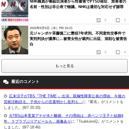
NHK職員が番組出演者から性被害でPTSD発症、加害者の
名前・性別は非公表で物議。NHKは適切な対応せず謝罪
0
3
2026年8月5日（水）PM 16:21
元ジャンポケ斉藤慎二に懲役7年求刑。不同意性交事件で
実刑判決が濃厚に…被害女性が裁判に出廷、深刻な被害告
白
0
4
もっと見る
最近のコメント
広末涼子がTBS『THE TIME,』出演。双極性障害公表の理由、今後の
芸能活動語る。子供からの言葉明かし批判も…
に『匿名』がコメントを
しました。(8/7 20:20)
元TBS山本里菜アナが夫と離婚、その理由は…赤ベンツ王子と結婚4
年、ラブラブぶりアピールも…画像あり
に『TsukkomiQ』がコメントを
しました。(8/7 18:46)