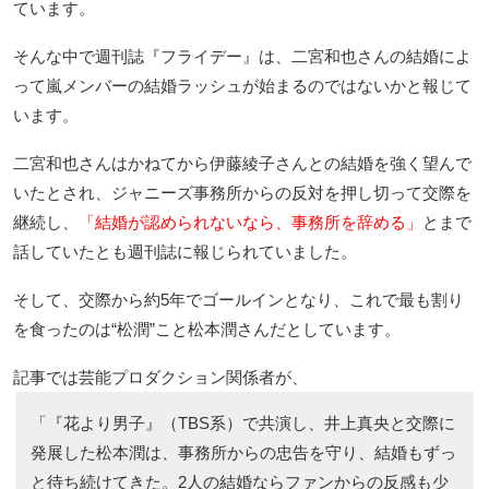
ています。
そんな中で週刊誌『フライデー』は、二宮和也さんの結婚によ
って嵐メンバーの結婚ラッシュが始まるのではないかと報じて
います。
二宮和也さんはかねてから伊藤綾子さんとの結婚を強く望んで
いたとされ、ジャニーズ事務所からの反対を押し切って交際を
継続し、
「結婚が認められないなら、事務所を辞める」
とまで
話していたとも週刊誌に報じられていました。
そして、交際から約5年でゴールインとなり、これで最も割り
を食ったのは“松潤”こと松本潤さんだとしています。
記事では芸能プロダクション関係者が、
「『花より男子』（TBS系）で共演し、井上真央と交際に
発展した松本潤は、事務所からの忠告を守り、結婚もずっ
と待ち続けてきた。2人の結婚ならファンからの反感も少