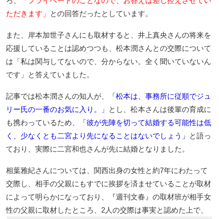
ろ、
「プライベートのことなので、お答えは差し控えさせてい
ただきます」
との回答だったとしています。
また、岸本加世子さんにも取材すると、井上真央さんの将来を
応援していることは認めつつも、松本潤さんとの交際について
は「私は関与してないので、分からない。全く聞いていないん
です」と答えていました。
記事では松本潤さんの知人が、
「松本は、事務所に従順でジュ
リー氏の一番のお気に入り。」
とし、松本さんは後輩の育成に
も携わっているため、
「彼が先陣を切って結婚する可能性は低
く、少なくとも二宮より先になることはないでしょう」
と語っ
ており、実際に二宮和也さんが先に結婚となりました。
相葉雅紀さんについては、関西出身の女性と約7年にわたって
交際し、相手の父親にもすでに挨拶を済ませていることが取材
によって明らかになっており、『週刊文春』の取材班が相手女
性の父親に取材したところ、2人の交際は事実と認めた上で、