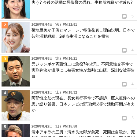
失う? 今後の活動に悪影響の恐れ、事務所移籍が消滅も?
5
2026年8月4日（火）PM 22:51
菊地亜美が子供とマレーシア移住発表し理由説明。日本で
芸能活動継続、2拠点生活になることを報告
4
2026年8月5日（水）PM 16:21
元ジャンポケ斉藤慎二に懲役7年求刑。不同意性交事件で
実刑判決が濃厚に…被害女性が裁判に出廷、深刻な被害告
白
4
2026年8月1日（土）PM 18:32
阿部慎之助の現在。長女暴行事件で不起訴、巨人復帰への
思い語り賛否。日本テレビの野球解説等で活動再開が有力
か
3
2026年8月2日（日）PM 15:58
清水アキラの三男・清水良太郎が急死、死因は自殺か。死