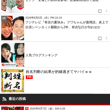
3
2026年8月5日（水）PM 22:19
フジテレビ『有吉の夏休み』フワちゃんが復帰説。炎上で
出演シーンカット騒動から2年、有吉弘行が匂わせか
3
人気ブログランキング
姓名判断の結果が的確過ぎてヤバイｗｗ
PR
最近の投稿
2026年8月7日（金）AM 0:28