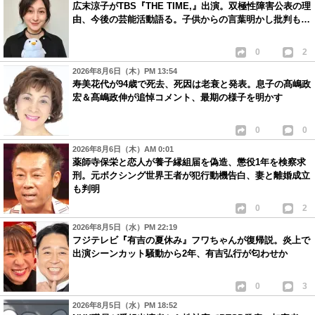
広末涼子がTBS『THE TIME,』出演。双極性障害公表の理
由、今後の芸能活動語る。子供からの言葉明かし批判も…
0
2
2026年8月6日（木）PM 13:54
寿美花代が94歳で死去、死因は老衰と発表。息子の髙嶋政
宏＆髙嶋政伸が追悼コメント、最期の様子を明かす
0
0
2026年8月6日（木）AM 0:01
薬師寺保栄と恋人が養子縁組届を偽造、懲役1年を検察求
刑。元ボクシング世界王者が犯行動機告白、妻と離婚成立
も判明
0
2
2026年8月5日（水）PM 22:19
フジテレビ『有吉の夏休み』フワちゃんが復帰説。炎上で
出演シーンカット騒動から2年、有吉弘行が匂わせか
0
3
2026年8月5日（水）PM 18:52