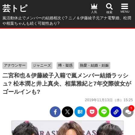
芸トピ
人気
嵐活動休止でメンバーの結婚相次ぐ? ニノ＆伊藤綾子元アナ電撃婚、松潤
や相葉ちゃんも続く可能性あり?
アナウンサー
ジャニーズ
噂・疑惑
熱愛・結婚・妊娠
二宮和也＆伊藤綾子入籍で嵐メンバー結婚ラッシ
ュ? 松本潤と井上真央、相葉雅紀と7年交際彼女が
ゴールインも?
2019年11月13日（水）15:25
5