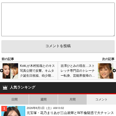
もう全員結婚したらいい
9
7
5
匿名
ID:MmExMTBkOT
( 2020年11月8日 11:03 PM )
結婚してもいい年齢なのに、いつまでもアイドル扱いはおかしいだろ？
4
0
前の記事
次の記事
Koki,が木村拓哉とのキス
吉澤ひとみの現在…スト
写真公開で反響。キムタ
レッチ専門店のトレーナ
ク誕生日祝福、幼少期の
ー転身、芸能界復帰の可
貴重プライベートショッ
能性も? 飲酒ひき逃げ事
ト披露。画像あり
件から1年で近況語る
人気ランキング
日間
週間
月間
コメント
2026年8月1日（土）AM 0:02
元宝塚・花乃まりあが三山凌輝とW不倫疑惑で大チャンス