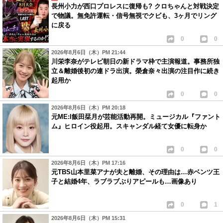
長州小力が西口プロレスに復帰も? クロちゃんと対戦決定
で物議。無免許運転・信号無視でクビも、3ヶ月でリング
に戻る
0
0
2026年8月6日（木）PM 21:44
川栄李奈がテレビ朝日の新ドラマ枠で主演報道。事務所独
立＆離婚後初の連ドラ出演。榮倉奈々出演の注目作に続き
起用か
0
0
2026年8月6日（木）PM 20:18
元ME:I飯田栞月が芸能活動再開。ミュージカル『ファント
ム』ヒロイン役起用。スキャンダル経て女優に転身か
0
0
2026年8月6日（木）PM 17:16
元TBS山本里菜アナが夫と離婚、その理由は…赤ベンツ王
子と結婚4年、ラブラブぶりアピールも…画像あり
0
1
2026年8月6日（木）PM 15:31