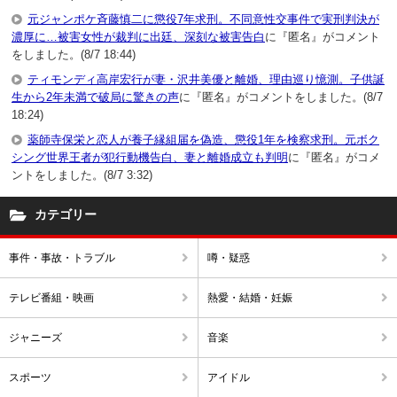
元ジャンポケ斉藤慎二に懲役7年求刑。不同意性交事件で実刑判決が
濃厚に…被害女性が裁判に出廷、深刻な被害告白
に『匿名』がコメント
をしました。(8/7 18:44)
ティモンディ高岸宏行が妻・沢井美優と離婚、理由巡り憶測。子供誕
生から2年未満で破局に驚きの声
に『匿名』がコメントをしました。(8/7
18:24)
薬師寺保栄と恋人が養子縁組届を偽造、懲役1年を検察求刑。元ボク
シング世界王者が犯行動機告白、妻と離婚成立も判明
に『匿名』がコメ
ントをしました。(8/7 3:32)
カテゴリー
事件・事故・トラブル
噂・疑惑
テレビ番組・映画
熱愛・結婚・妊娠
ジャニーズ
音楽
スポーツ
アイドル