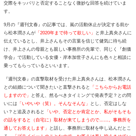
交際をキッパリと否定することなく微妙な回答を続けていま
す。
9月の『週刊文春』の記事では、嵐の活動休止が決定する前か
ら松本潤さんが
「2020年まで待って欲しい」
と井上真央さんに
伝えているとし、井上さんもその言葉を信じて健気に待ち続
け、井上さんの母親とも親しい事務所の先輩で、同じく『創価
学会』で活動している女優・岸本加世子さんにも色々と相談に
乗ってもらっているといいます。
『週刊文春』の直撃取材を受けた井上真央さんは、松本潤さん
との結婚について聞きたいと直撃されると
「こちらからお電話
しますので」
と答え、然るべきタイミングで発表予定？との問
いには
「いやいや（笑）。そんなそんな」
とし、否定はしな
い？と追及されると
「いや、否定とか肯定とか、私がそもそも
の話をすると（自宅に）取材が来てしまうので……。事務所を
通してお答えします」
と話し、事務所に取材を申し込んだとこ