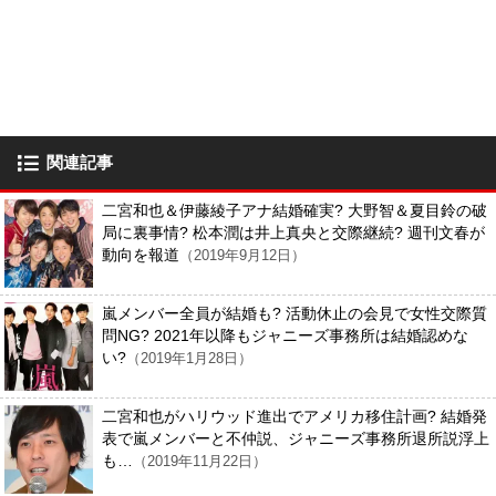
関連記事
二宮和也＆伊藤綾子アナ結婚確実? 大野智＆夏目鈴の破
局に裏事情? 松本潤は井上真央と交際継続? 週刊文春が
動向を報道
（2019年9月12日）
嵐メンバー全員が結婚も? 活動休止の会見で女性交際質
問NG? 2021年以降もジャニーズ事務所は結婚認めな
い?
（2019年1月28日）
二宮和也がハリウッド進出でアメリカ移住計画? 結婚発
表で嵐メンバーと不仲説、ジャニーズ事務所退所説浮上
も…
（2019年11月22日）