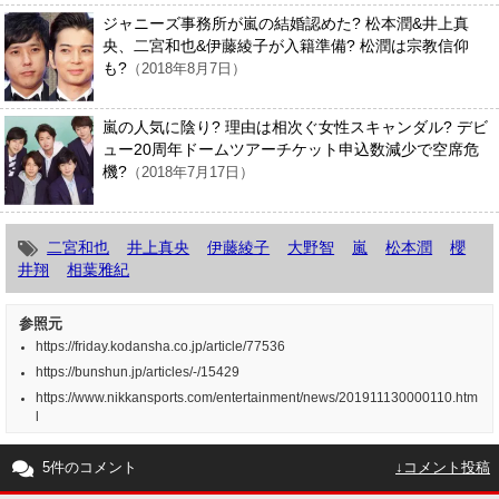
ジャニーズ事務所が嵐の結婚認めた? 松本潤&井上真
央、二宮和也&伊藤綾子が入籍準備? 松潤は宗教信仰
も?
（2018年8月7日）
嵐の人気に陰り? 理由は相次ぐ女性スキャンダル? デビ
ュー20周年ドームツアーチケット申込数減少で空席危
機?
（2018年7月17日）
二宮和也
井上真央
伊藤綾子
大野智
嵐
松本潤
櫻
井翔
相葉雅紀
参照元
https://friday.kodansha.co.jp/article/77536
https://bunshun.jp/articles/-/15429
https://www.nikkansports.com/entertainment/news/201911130000110.htm
l
5件のコメント
↓コメント投稿