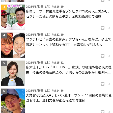
2026年8月3日（月）PM 16:19
広島カープ田村俊介選手もゾンビタバコの売人と繋がり、
セクシー女優との飲み会参加。証拠動画流出で波紋
3
2026年8月5日（水）PM 22:19
フジテレビ『有吉の夏休み』フワちゃんが復帰説。炎上で
出演シーンカット騒動から2年、有吉弘行が匂わせか
3
2026年8月6日（木）PM 15:31
広末涼子がTBS『THE TIME,』出演。双極性障害公表の理
由、今後の芸能活動語る。子供からの言葉明かし批判も…
3
2026年8月5日（水）PM 14:36
大野智が元恋人A子とパン屋オープンへ? 4回目の個展開催
説も浮上。週刊文春が密会報道で再注目
3