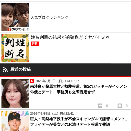
人気ブログランキング
姓名判断の結果が的確過ぎてヤバイｗｗ
PR
最近の投稿
2026年8月9日（日）PM 15:27
南沙良が藤原大祐と熱愛報道。第2のガッキーがイケメン
俳優とデート、事務所も交際否定せず
0
0
2026年8月8日（土）PM 22:41
巨人・高梨雄平投手が不倫スキャンダルで謝罪コメント。
フライデーが美女とのお泊りデート報道で物議