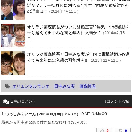
近か!?フリー転身後に別れる可能性!?両親が猛反対!?そ
の理由は!?
（2014年7月11日）
オリラジ藤森慎吾がついに結婚宣言!?浮気・中絶騒動を
乗り越えて田中みな実と年内に入籍か!?
（2014年2月5
日）
オリラジ藤森慎吾と田中みな実が年内に電撃結婚か!?遅
くても来年には入籍の可能性も!!
（2013年11月21日）
オリエンタルラジオ
田中みな実
藤森慎吾
2件のコメント
↓コメント投稿
1
つっこみくいーん
ID:MTllNzMwOG
( 2015年10月30日 3:32 AM )
最初から田中みな実と付き合わなければ良いのに。
0
0