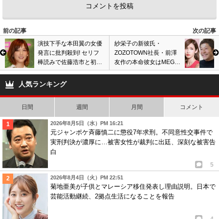
前の記事
次の記事
演技下手な本田翼の女優
紗栄子の新彼氏・
発言に批判殺到! セリフ
ZOZOTOWN社長・前澤
棒読みで佐藤浩市と初共
友作の本命彼女はMEG?
演映画『起終点駅 ターミ
永山絢斗の元カノが噂の
ナル』大コケか
美人ミュージシャンM?
人気ランキング
日間
週間
月間
コメント
2026年8月5日（水）PM 16:21
元ジャンポケ斉藤慎二に懲役7年求刑。不同意性交事件で
実刑判決が濃厚に…被害女性が裁判に出廷、深刻な被害告
白
5
2026年8月4日（火）PM 22:51
菊地亜美が子供とマレーシア移住発表し理由説明。日本で
芸能活動継続、2拠点生活になることを報告
4