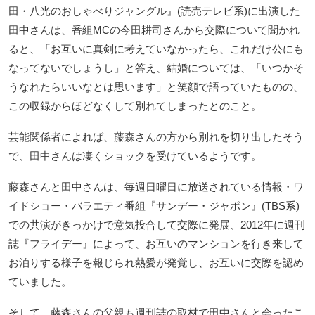
田・八光のおしゃべりジャングル』(読売テレビ系)に出演した
田中さんは、番組MCの今田耕司さんから交際について聞かれ
ると、「お互いに真剣に考えていなかったら、これだけ公にも
なってないでしょうし」と答え、結婚については、「いつかそ
うなれたらいいなとは思います」と笑顔で語っていたものの、
この収録からほどなくして別れてしまったとのこと。
芸能関係者によれば、藤森さんの方から別れを切り出したそう
で、田中さんは凄くショックを受けているようです。
藤森さんと田中さんは、毎週日曜日に放送されている情報・ワ
イドショー・バラエティ番組『サンデー・ジャポン』(TBS系)
での共演がきっかけで意気投合して交際に発展、2012年に週刊
誌『フライデー』によって、お互いのマンションを行き来して
お泊りする様子を報じられ熱愛が発覚し、お互いに交際を認め
ていました。
そして、藤森さんの父親も週刊誌の取材で田中さんと会ったこ