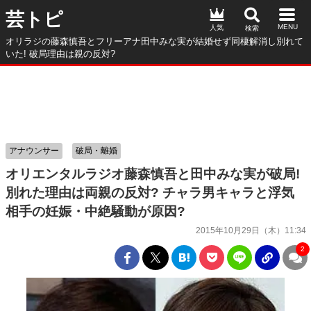
芸トピ
人気
オリラジの藤森慎吾とフリーアナ田中みな実が結婚せず同棲解消し別れて
いた! 破局理由は親の反対?
アナウンサー
破局・離婚
オリエンタルラジオ藤森慎吾と田中みな実が破局!
別れた理由は両親の反対? チャラ男キャラと浮気
相手の妊娠・中絶騒動が原因?
2015年10月29日（木）11:34
2