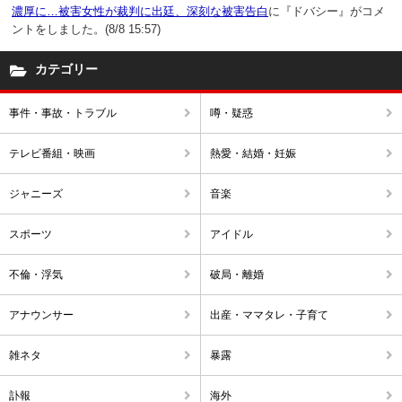
濃厚に…被害女性が裁判に出廷、深刻な被害告白
に『ドバシー』がコメ
ントをしました。(8/8 15:57)
カテゴリー
事件・事故・トラブル
噂・疑惑
テレビ番組・映画
熱愛・結婚・妊娠
ジャニーズ
音楽
スポーツ
アイドル
不倫・浮気
破局・離婚
アナウンサー
出産・ママタレ・子育て
雑ネタ
暴露
訃報
海外