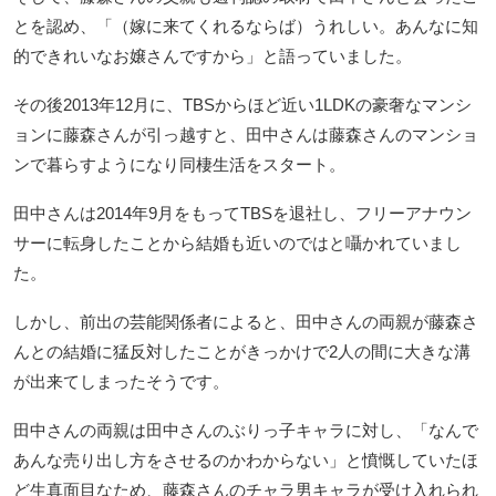
とを認め、「（嫁に来てくれるならば）うれしい。あんなに知
的できれいなお嬢さんですから」と語っていました。
その後2013年12月に、TBSからほど近い1LDKの豪奢なマンシ
ョンに藤森さんが引っ越すと、田中さんは藤森さんのマンショ
ンで暮らすようになり同棲生活をスタート。
田中さんは2014年9月をもってTBSを退社し、フリーアナウン
サーに転身したことから結婚も近いのではと囁かれていまし
た。
しかし、前出の芸能関係者によると、田中さんの両親が藤森さ
んとの結婚に猛反対したことがきっかけで2人の間に大きな溝
が出来てしまったそうです。
田中さんの両親は田中さんのぶりっ子キャラに対し、「なんで
あんな売り出し方をさせるのかわからない」と憤慨していたほ
ど生真面目なため、藤森さんのチャラ男キャラが受け入れられ