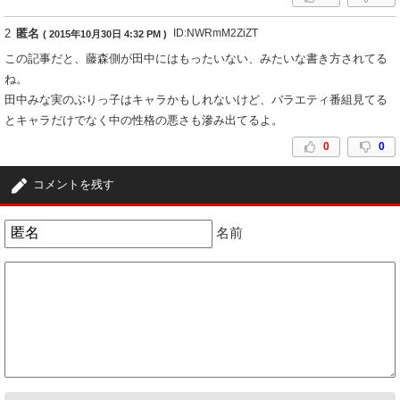
2
匿名
ID:NWRmM2ZiZT
( 2015年10月30日 4:32 PM )
この記事だと、藤森側が田中にはもったいない、みたいな書き方されてる
ね。
田中みな実のぶりっ子はキャラかもしれないけど、バラエティ番組見てる
とキャラだけでなく中の性格の悪さも滲み出てるよ。
0
0
コメントを残す
名前