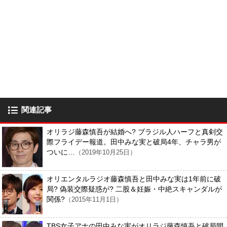
関連記事
オリラジ藤森慎吾が結婚へ? ブラジル人ハーフと真剣交
際フライデー報道。田中みな実と破局4年、チャラ男が
ついに…
（2019年10月25日）
オリエンタルラジオ藤森慎吾と田中みな実は1年前に破
局? 偽装交際疑惑が? 二股＆妊娠・中絶スキャンダルが
関係?
（2015年11月1日）
TBS女子アナの田中みな実がオリラジ藤森慎吾と破局間