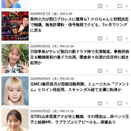
0
0
2026年8月7日（金）AM 0:28
長州小力が西口プロレスに復帰も? クロちゃんと対戦決定
で物議。無免許運転・信号無視でクビも、3ヶ月でリング
に戻る
0
0
2026年8月6日（木）PM 21:44
川栄李奈がテレビ朝日の新ドラマ枠で主演報道。事務所独
立＆離婚後初の連ドラ出演。榮倉奈々出演の注目作に続き
起用か
0
0
2026年8月6日（木）PM 20:18
元ME:I飯田栞月が芸能活動再開。ミュージカル『ファント
ム』ヒロイン役起用。スキャンダル経て女優に転身か
0
0
2026年8月6日（木）PM 17:16
元TBS山本里菜アナが夫と離婚、その理由は…赤ベンツ王
子と結婚4年、ラブラブぶりアピールも…画像あり