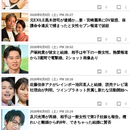
0
1
2026年8月8日（土）PM 20:27
元EXILE黒木啓司が逮捕か…妻・宮崎麗果にDV疑惑、保
護命令違反で捕まったと女性セブン報道で波紋
0
2
2026年8月8日（土）PM 18:52
戸塚純貴が彼女と結婚、相手は年下の一般女性。熱愛報道
から3週間で電撃婚。2ショット画像あり
0
0
2026年8月8日（土）PM 18:16
佐藤佳奈アナがレインボー池田直人と結婚、読売テレビ退
社理由が判明。ツインプラネット所属し新たな活動開始へ
0
0
2026年8月8日（土）PM 15:24
及川光博が再婚、相手は一般女性で第1子妊娠も報告。檀
れいと離婚から約8年、できちゃった結婚に賛否