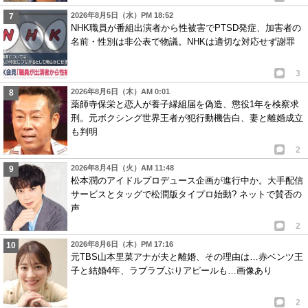
2026年8月5日（水）PM 18:52
NHK職員が番組出演者から性被害でPTSD発症、加害者の
名前・性別は非公表で物議。NHKは適切な対応せず謝罪
3
2026年8月6日（木）AM 0:01
薬師寺保栄と恋人が養子縁組届を偽造、懲役1年を検察求
刑。元ボクシング世界王者が犯行動機告白、妻と離婚成立
も判明
2
2026年8月4日（火）AM 11:48
松本潤のアイドルプロデュース企画が進行中か。大手配信
サービスとタッグで松潤版タイプロ始動? ネットで賛否の
声
2
2026年8月6日（木）PM 17:16
元TBS山本里菜アナが夫と離婚、その理由は…赤ベンツ王
子と結婚4年、ラブラブぶりアピールも…画像あり
2