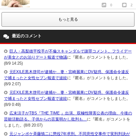
0
2
もっと見る
最近のコメント
巨人・高梨雄平投手が不倫スキャンダルで謝罪コメント。フライデー
が美女とのお泊りデート報道で物議
に『匿名』がコメントをしました。
(8/9 14:25)
元EXILE黒木啓司が逮捕か…妻・宮崎麗果にDV疑惑、保護命令違反
で捕まったと女性セブン報道で波紋
に『匿名』がコメントをしました。
(8/9 2:07)
元EXILE黒木啓司が逮捕か…妻・宮崎麗果にDV疑惑、保護命令違反
で捕まったと女性セブン報道で波紋
に『匿名』がコメントをしました。
(8/9 0:49)
広末涼子がTBS『THE TIME,』出演。双極性障害公表の理由、今後の
芸能活動語る。子供からの言葉明かし批判も…
に『匿名』がコメントを
しました。(8/8 20:07)
元ジャンポケ斉藤慎二に懲役7年求刑。不同意性交事件で実刑判決が