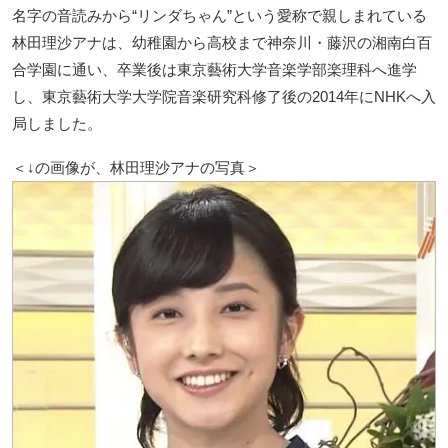
名字の音読みから“リンダちゃん”という愛称で親しまれている
林田理沙アナは、幼稚園から高校まで神奈川・藤沢の湘南白百
合学園に通い、卒業後は東京藝術大学音楽学部楽理科へ進学
し、東京藝術大学大学院音楽研究科修了後の2014年にNHKへ入
局しました。
＜↓の画像が、林田理沙アナの写真＞