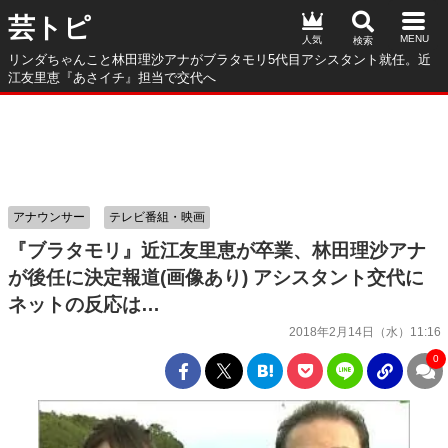
芸トピ
人気
リンダちゃんこと林田理沙アナがブラタモリ5代目アシスタント就任。近
江友里恵『あさイチ』担当で交代へ
アナウンサー
テレビ番組・映画
『ブラタモリ』近江友里恵が卒業、林田理沙アナ
が後任に決定報道(画像あり) アシスタント交代に
ネットの反応は…
2018年2月14日（水）11:16
0