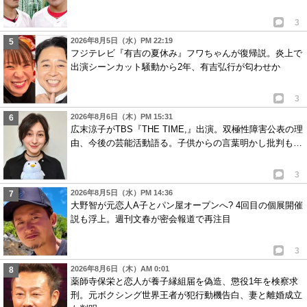
3
2026年8月5日（水）PM 22:19
フジテレビ『有吉の夏休み』フワちゃんが復帰説。炎上で
出演シーンカット騒動から2年、有吉弘行が匂わせか
3
2026年8月6日（木）PM 15:31
広末涼子がTBS『THE TIME,』出演。双極性障害公表の理
由、今後の芸能活動語る。子供からの言葉明かし批判も…
3
2026年8月5日（水）PM 14:36
大野智が元恋人A子とパン屋オープンへ? 4回目の個展開催
説も浮上。週刊文春が密会報道で再注目
3
2026年8月6日（木）AM 0:01
薬師寺保栄と恋人が養子縁組届を偽造、懲役1年を検察求
刑。元ボクシング世界王者が犯行動機告白、妻と離婚成立