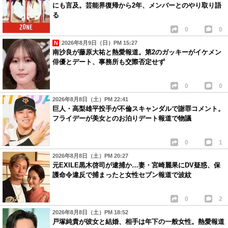
にも言及。芸能界復帰から2年、メンバーとのやり取り語
る
0
0
2026年8月9日（日）PM 15:27
南沙良が藤原大祐と熱愛報道。第2のガッキーがイケメン
俳優とデート、事務所も交際否定せず
0
0
2026年8月8日（土）PM 22:41
巨人・高梨雄平投手が不倫スキャンダルで謝罪コメント。
フライデーが美女とのお泊りデート報道で物議
0
1
2026年8月8日（土）PM 20:27
元EXILE黒木啓司が逮捕か…妻・宮崎麗果にDV疑惑、保
護命令違反で捕まったと女性セブン報道で波紋
0
2
2026年8月8日（土）PM 18:52
戸塚純貴が彼女と結婚、相手は年下の一般女性。熱愛報道