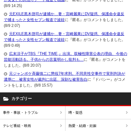
(8/9 14:25)
元EXILE黒木啓司が逮捕か…妻・宮崎麗果にDV疑惑、保護命令違反
で捕まったと女性セブン報道で波紋
に『匿名』がコメントをしました。
(8/9 2:07)
元EXILE黒木啓司が逮捕か…妻・宮崎麗果にDV疑惑、保護命令違反
で捕まったと女性セブン報道で波紋
に『匿名』がコメントをしました。
(8/9 0:49)
広末涼子がTBS『THE TIME,』出演。双極性障害公表の理由、今後の
芸能活動語る。子供からの言葉明かし批判も…
に『匿名』がコメントを
しました。(8/8 20:07)
元ジャンポケ斉藤慎二に懲役7年求刑。不同意性交事件で実刑判決が
濃厚に…被害女性が裁判に出廷、深刻な被害告白
に『ドバシー』がコメ
ントをしました。(8/8 15:57)
カテゴリー
事件・事故・トラブル
噂・疑惑
テレビ番組・映画
熱愛・結婚・妊娠