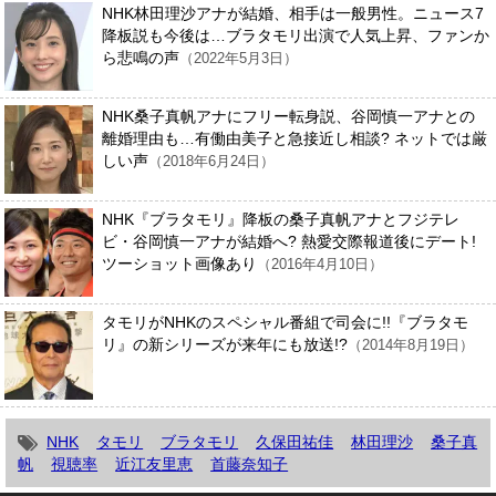
NHK林田理沙アナが結婚、相手は一般男性。ニュース7
降板説も今後は…ブラタモリ出演で人気上昇、ファンか
ら悲鳴の声
（2022年5月3日）
NHK桑子真帆アナにフリー転身説、谷岡慎一アナとの
離婚理由も…有働由美子と急接近し相談? ネットでは厳
しい声
（2018年6月24日）
NHK『ブラタモリ』降板の桑子真帆アナとフジテレ
ビ・谷岡慎一アナが結婚へ? 熱愛交際報道後にデート!
ツーショット画像あり
（2016年4月10日）
タモリがNHKのスペシャル番組で司会に!!『ブラタモ
リ』の新シリーズが来年にも放送!?
（2014年8月19日）
NHK
タモリ
ブラタモリ
久保田祐佳
林田理沙
桑子真
帆
視聴率
近江友里恵
首藤奈知子