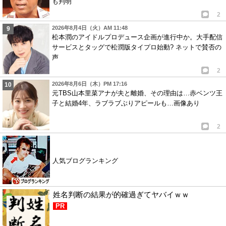
も判明
2
2026年8月4日（火）AM 11:48
松本潤のアイドルプロデュース企画が進行中か。大手配信
サービスとタッグで松潤版タイプロ始動? ネットで賛否の
声
2
2026年8月6日（木）PM 17:16
元TBS山本里菜アナが夫と離婚、その理由は…赤ベンツ王
子と結婚4年、ラブラブぶりアピールも…画像あり
2
人気ブログランキング
姓名判断の結果が的確過ぎてヤバイｗｗ
PR