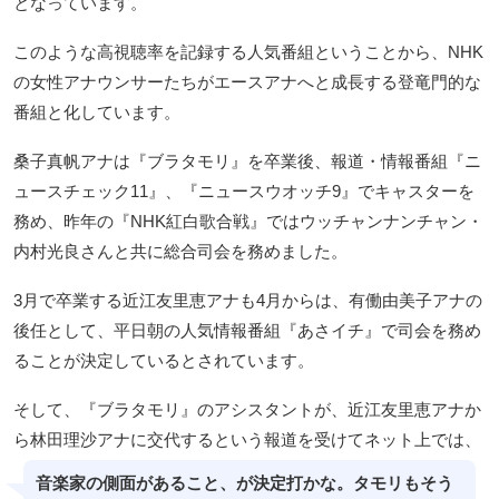
となっています。
このような高視聴率を記録する人気番組ということから、NHK
の女性アナウンサーたちがエースアナへと成長する登竜門的な
番組と化しています。
桑子真帆アナは『ブラタモリ』を卒業後、報道・情報番組『ニ
ュースチェック11』、『ニュースウオッチ9』でキャスターを
務め、昨年の『NHK紅白歌合戦』ではウッチャンナンチャン・
内村光良さんと共に総合司会を務めました。
3月で卒業する近江友里恵アナも4月からは、有働由美子アナの
後任として、平日朝の人気情報番組『あさイチ』で司会を務め
ることが決定しているとされています。
そして、『ブラタモリ』のアシスタントが、近江友里恵アナか
ら林田理沙アナに交代するという報道を受けてネット上では、
音楽家の側面があること、が決定打かな。タモリもそう