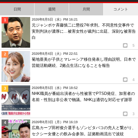
日間
週間
月間
コメント
2026年8月5日（水）PM 16:21
元ジャンポケ斉藤慎二に懲役7年求刑。不同意性交事件で
実刑判決が濃厚に…被害女性が裁判に出廷、深刻な被害告
白
5
2026年8月4日（火）PM 22:51
菊地亜美が子供とマレーシア移住発表し理由説明。日本で
芸能活動継続、2拠点生活になることを報告
4
2026年8月5日（水）PM 18:52
NHK職員が番組出演者から性被害でPTSD発症、加害者の
名前・性別は非公表で物議。NHKは適切な対応せず謝罪
3
2026年8月3日（月）PM 16:19
広島カープ田村俊介選手もゾンビタバコの売人と繋がり、
セクシー女優との飲み会参加。証拠動画流出で波紋