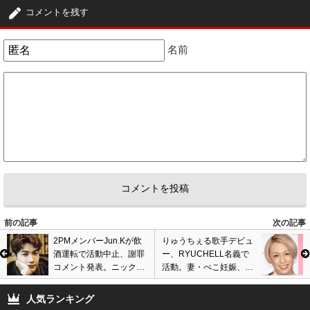
コメントを残す
名前
前の記事
次の記事
2PMメンバーJun.Kが飲
りゅうちぇる歌手デビュ
酒運転で活動中止、謝罪
ー、RYUCHELL名義で
コメント発表。ニックン
活動。妻・ぺこ妊娠、子
に続きグループ2度目の
供誕生前にアーティスト
摘発…
として始動に厳しい声…
人気ランキング