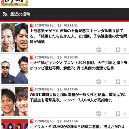
最近の投稿
2026年8月9日（日）PM 21:51
上沼恵美子が三山凌輝の不倫疑惑スキャンダル斬り捨て
る。「結婚したらあかん人」と指摘、子供誕生後の女性問
題が物議
0
0
2026年8月9日（日）PM 20:05
元天竺鼠がキングオブコント2026参戦。天竺川原と瀬下豊
がコンビ活動再開、解散7ヶ月で異例の復活で注目
0
0
2026年8月9日（日）PM 19:05
WEST.重岡大毅と濵田崇裕が一般女性と結婚。重岡は第1
子誕生も電撃発表。メンバー7人中4人が既婚者に
0
0
2026年8月9日（日）PM 17:56
元ドラム・MIZUHOがZONE再結成に意欲、消えたMIYU