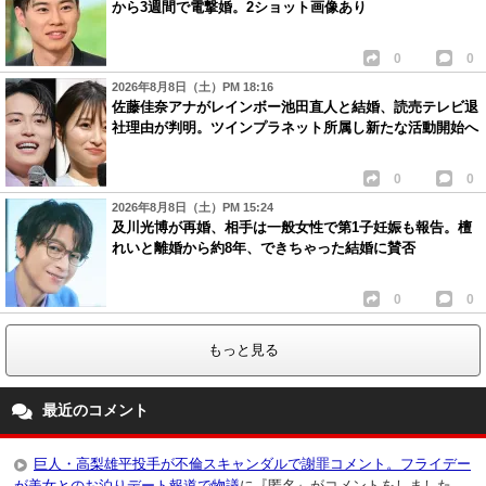
から3週間で電撃婚。2ショット画像あり
0
0
2026年8月8日（土）PM 18:16
佐藤佳奈アナがレインボー池田直人と結婚、読売テレビ退
社理由が判明。ツインプラネット所属し新たな活動開始へ
0
0
2026年8月8日（土）PM 15:24
及川光博が再婚、相手は一般女性で第1子妊娠も報告。檀
れいと離婚から約8年、できちゃった結婚に賛否
0
0
もっと見る
最近のコメント
巨人・高梨雄平投手が不倫スキャンダルで謝罪コメント。フライデー
が美女とのお泊りデート報道で物議
に『匿名』がコメントをしました。