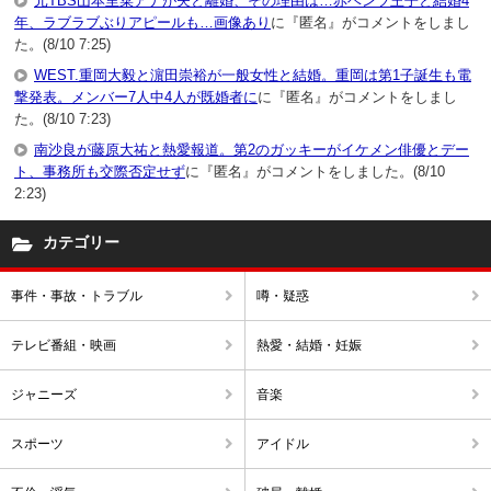
元TBS山本里菜アナが夫と離婚、その理由は…赤ベンツ王子と結婚4
年、ラブラブぶりアピールも…画像あり
に『匿名』がコメントをしまし
た。(8/10 7:25)
WEST.重岡大毅と濵田崇裕が一般女性と結婚。重岡は第1子誕生も電
撃発表。メンバー7人中4人が既婚者に
に『匿名』がコメントをしまし
た。(8/10 7:23)
南沙良が藤原大祐と熱愛報道。第2のガッキーがイケメン俳優とデー
ト、事務所も交際否定せず
に『匿名』がコメントをしました。(8/10
2:23)
カテゴリー
事件・事故・トラブル
噂・疑惑
テレビ番組・映画
熱愛・結婚・妊娠
ジャニーズ
音楽
スポーツ
アイドル