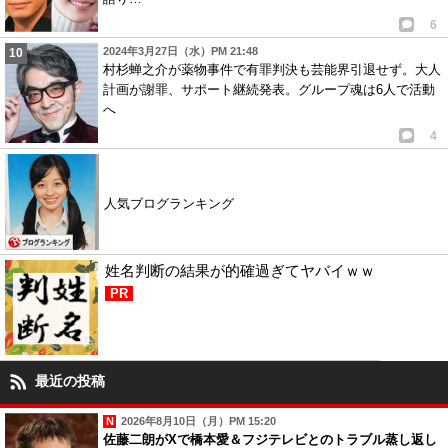
6
2024年3月27日（水）PM 21:48
村杉蝉之介が薬物事件で有罪判決も芸能界引退せず。大人
計画が謝罪、サポート継続発表。グループ魂は6人で活動
へ
4
人気ブログランキング
姓名判断の結果が的確過ぎてヤバイｗｗ
PR
最近の投稿
2026年8月10日（月）PM 15:20
佐藤二朗がXで橋本愛＆フジテレビとのトラブル蒸し返し