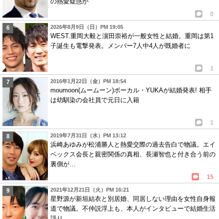
の熱愛疑惑が
0
2026年8月9日（日）PM 19:05
WEST.重岡大毅と濵田崇裕が一般女性と結婚。重岡は第1
子誕生も電撃発表。メンバー7人中4人が既婚者に
1
2016年1月22日（金）PM 18:54
moumoon(ムームーン)ボーカル・YUKAが結婚発表! 相手
は幼馴染の会社員で元日に入籍
1
2019年7月31日（水）PM 13:12
浜崎あゆみが松浦勝人と熱愛交際の過去告白で物議。エイ
ベックス会長と親密関係の真相、長瀬智也と付き合う前の
裏側が…
15
2021年12月21日（火）PM 16:21
星野源が新垣結衣と別居婚、同居しない理由を女性自身報
道で物議。不仲説浮上も、本人がインタビューで結婚生活
語り…