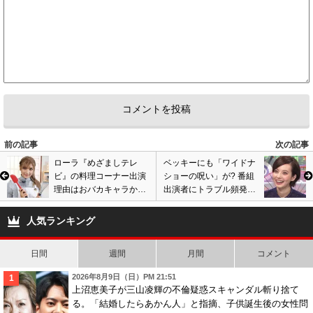
前の記事
次の記事
ローラ『めざましテレ
ベッキーにも「ワイドナ
ビ』の料理コーナー出演
ショーの呪い」が? 番組
理由はおバカキャラから
出演者にトラブル頻発で
の脱却? ハリウッド進出
心配の声…仕事復帰後に
で海外でも本格的に活動
2度目のスキャンダル発
人気ランキング
へ?
覚?
日間
週間
月間
コメント
2026年8月9日（日）PM 21:51
上沼恵美子が三山凌輝の不倫疑惑スキャンダル斬り捨て
る。「結婚したらあかん人」と指摘、子供誕生後の女性問