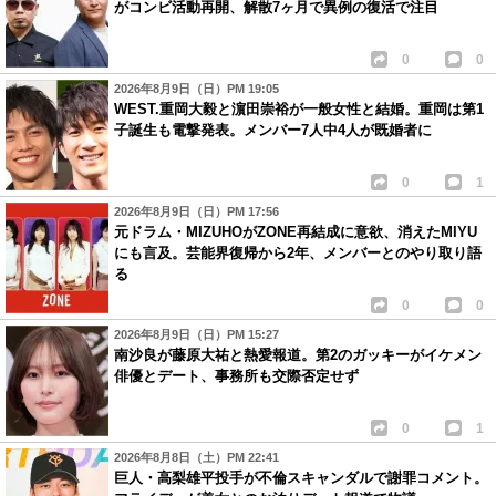
がコンビ活動再開、解散7ヶ月で異例の復活で注目
0
0
2026年8月9日（日）PM 19:05
WEST.重岡大毅と濵田崇裕が一般女性と結婚。重岡は第1
子誕生も電撃発表。メンバー7人中4人が既婚者に
0
1
2026年8月9日（日）PM 17:56
元ドラム・MIZUHOがZONE再結成に意欲、消えたMIYU
にも言及。芸能界復帰から2年、メンバーとのやり取り語
る
0
0
2026年8月9日（日）PM 15:27
南沙良が藤原大祐と熱愛報道。第2のガッキーがイケメン
俳優とデート、事務所も交際否定せず
0
1
2026年8月8日（土）PM 22:41
巨人・高梨雄平投手が不倫スキャンダルで謝罪コメント。