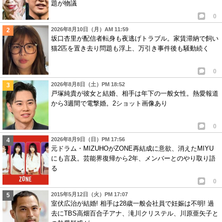
題が物議
0
2026年8月10日（月）AM 11:59
坂口杏里が配信者転身も夜逃げトラブル。家賃滞納で飼い
猫2匹を置き去り問題も浮上、万引き事件後も騒動続く
0
2026年8月8日（土）PM 18:52
戸塚純貴が彼女と結婚、相手は年下の一般女性。熱愛報道
から3週間で電撃婚。2ショット画像あり
0
2026年8月9日（日）PM 17:56
元ドラム・MIZUHOがZONE再結成に意欲、消えたMIYU
にも言及。芸能界復帰から2年、メンバーとのやり取り語
る
0
2015年5月12日（火）PM 17:07
室伏広治が結婚! 相手は28歳一般会社員で妊娠は不明! 過
去にTBS高畑百合子アナ、滝川クリステル、川原亜矢子と