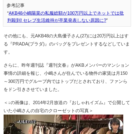
AKB48小嶋陽菜の私服総額が100万円以上でネットでは批
判殺到! セレブ生活維持が卒業発表しない原因に?
その他にも、元AKB48の大島優子さん(27)には20万円以上はす
る『PRADA(プラダ)』のバッグをプレゼントするなどしていま
す。
さらに、昨年週刊誌『週刊文春』がAKBメンバーのマンション
事情の詳細を報じ、小嶋さんが住んでいる物件の家賃は月150
～300万円でグループ内ではトップだとされており、ファンら
をドン引きさせていました。
＜↓の画像は、2014年2月放送の『おしゃれイズム』で公開して
いた小嶋さんの自宅のクローゼットの写真＞