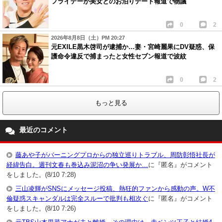
フライデーが美女とのお泊りデート報道で物議
0
2
2026年8月8日（土）PM 20:27
元EXILE黒木啓司が逮捕か…妻・宮崎麗果にDV疑惑、保
護命令違反で捕まったと女性セブン報道で波紋
0
2
もっと見る
最近のコメント
藤あや子がバーニングプロからの独立巡りトラブル、周防彰悟社長が
経緯告白。週刊文春も巻込み泥沼の争い発展か…
に『匿名』がコメント
をしました。(8/10 7:28)
三山凌輝がSNSにメッセージ投稿、熱狂的ファンから感動の声。W不
倫疑惑スキャンダルは完全スルーで批判も相次ぐ
に『匿名』がコメント
をしました。(8/10 7:26)