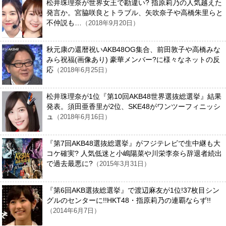
松井珠理奈が世界女王で勘違い? 指原莉乃の人気越えた
発言か。宮脇咲良とトラブル、矢吹奈子や高橋朱里らと
不仲説も…
（2018年9月20日）
秋元康の還暦祝いAKB48OG集合、前田敦子や高橋みな
みら祝福(画像あり) 豪華メンバー?に様々なネットの反
応
（2018年6月25日）
松井珠理奈が1位『第10回AKB48世界選抜総選挙』結果
発表。須田亜香里が2位、SKE48がワンツーフィニッシ
ュ
（2018年6月16日）
『第7回AKB48選抜総選挙』がフジテレビで生中継も大
コケ確実? 人気低迷と小嶋陽菜や川栄李奈ら辞退者続出
で過去最悪に?
（2015年3月31日）
『第6回AKB選抜総選挙』で渡辺麻友が1位!37枚目シン
グルのセンターに!!HKT48・指原莉乃の連覇ならず!!
（2014年6月7日）