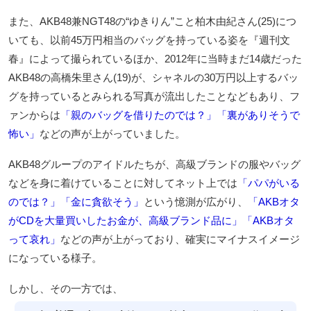
また、AKB48兼NGT48の“ゆきりん”こと柏木由紀さん(25)につ
いても、以前45万円相当のバッグを持っている姿を『週刊文
春』によって撮られているほか、2012年に当時まだ14歳だった
AKB48の高橋朱里さん(19)が、シャネルの30万円以上するバッ
グを持っているとみられる写真が流出したことなどもあり、フ
ァンからは
「親のバッグを借りたのでは？」「裏がありそうで
怖い」
などの声が上がっていました。
AKB48グループのアイドルたちが、高級ブランドの服やバッグ
などを身に着けていることに対してネット上では
「パパがいる
のでは？」「金に貪欲そう」
という憶測が広がり、
「AKBオタ
がCDを大量買いしたお金が、高級ブランド品に」「AKBオタ
って哀れ」
などの声が上がっており、確実にマイナスイメージ
になっている様子。
しかし、その一方では、