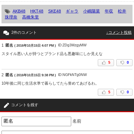
AKB48
HKT48
SKE48
ギャラ
小嶋陽菜
年収
松井
珠理奈
高橋朱里
2件のコメント
↓コメント投稿
1
匿名
ID:ZDg3MzgyMW
( 2016年10月15日 4:07 PM )
スタイル悪い人が持つとブランド品も悪趣味にしか見えな
5
0
2
匿名
ID:NGFkNTg0NW
( 2016年10月15日 9:38 PM )
10年後に同じ生活水準で暮らしてたら誉めてあげるわ。
5
0
コメントを残す
名前