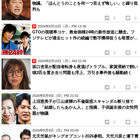
物議。「ほんとうのことを何一つ言えず悔しい」と綴り批
判も
0
0
2026年8月10日（月）PM 13:38
GTOの視聴率コケ、救命病棟24時の新作放送に懸念。フ
ジテレビが過去ヒット作の続編で数字獲得狙うも暗雲が…
0
0
2026年8月10日（月）AM 11:59
坂口杏里が配信者転身も夜逃げトラブル。家賃滞納で飼い
猫2匹を置き去り問題も浮上、万引き事件後も騒動続く
0
0
2026年8月9日（日）PM 21:51
上沼恵美子が三山凌輝の不倫疑惑スキャンダル斬り捨て
る。「結婚したらあかん人」と指摘、子供誕生後の女性問
題が物議
0
0
2026年8月9日（日）PM 20:05
元天竺鼠がキングオブコント2026参戦。天竺川原と瀬下豊