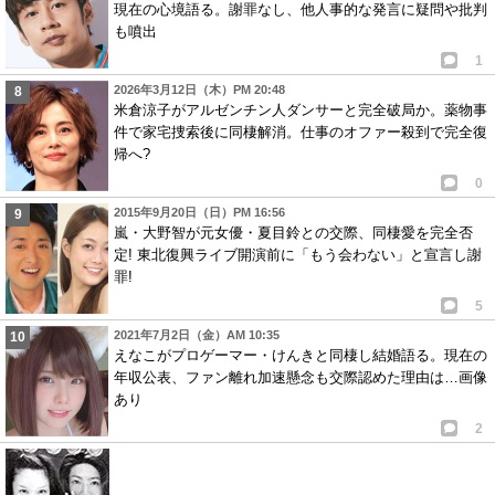
現在の心境語る。謝罪なし、他人事的な発言に疑問や批判
も噴出
1
2026年3月12日（木）PM 20:48
米倉涼子がアルゼンチン人ダンサーと完全破局か。薬物事
件で家宅捜索後に同棲解消。仕事のオファー殺到で完全復
帰へ?
0
2015年9月20日（日）PM 16:56
嵐・大野智が元女優・夏目鈴との交際、同棲愛を完全否
定! 東北復興ライブ開演前に「もう会わない」と宣言し謝
罪!
5
2021年7月2日（金）AM 10:35
えなこがプロゲーマー・けんきと同棲し結婚語る。現在の
年収公表、ファン離れ加速懸念も交際認めた理由は…画像
あり
2