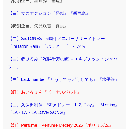
【特別企画】星野源『創造』
【白】サカナクション『怪獣』『新宝島』
【特別企画】矢沢永吉『真実』
【白】SixTONES 6周年アニバーサリーメドレー
『Imitation Rain』『バリア』『こっから』
【白】郷ひろみ『2億4千万の瞳 －エキゾチック・ジャパ
ン－』
【白】back number『どうしてもどうしても』『水平線』
【紅】あいみょん『ビーナスベルト』
【白】久保田利伸 SPメドレー『1, 2, Play』『Missing』
『LA・LA・LA LOVE SONG』
【紅】Perfume Perfume Medley 2025『ポリリズム』