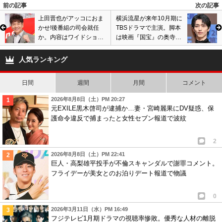
前の記事
次の記事
上田晋也がアッコにおま
横浜流星が来年10月期に
かせ!後番組の司会就任
TBSドラマで主演。脚本
か。内容はワイドショー
は映画『国宝』の奥寺佐
で視聴率獲得目指す? サ
渡子か。
ンジャポと被り指摘も…
人気ランキング
日間
週間
月間
コメント
2026年8月8日（土）PM 20:27
元EXILE黒木啓司が逮捕か…妻・宮崎麗果にDV疑惑、保
護命令違反で捕まったと女性セブン報道で波紋
2
2026年8月8日（土）PM 22:41
巨人・高梨雄平投手が不倫スキャンダルで謝罪コメント。
フライデーが美女とのお泊りデート報道で物議
0
2026年3月11日（水）PM 16:49
フジテレビ1月期ドラマの視聴率惨敗。優秀な人材の離脱