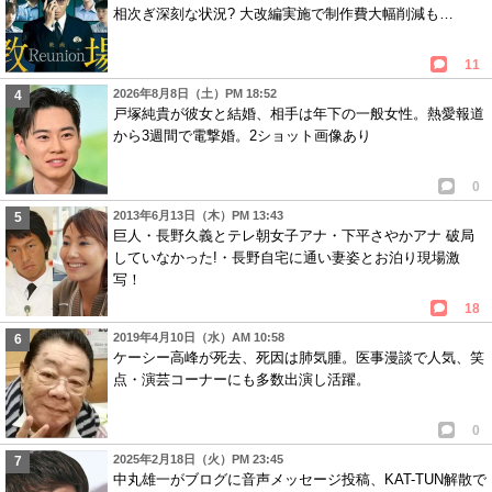
相次ぎ深刻な状況? 大改編実施で制作費大幅削減も…
11
2026年8月8日（土）PM 18:52
戸塚純貴が彼女と結婚、相手は年下の一般女性。熱愛報道
から3週間で電撃婚。2ショット画像あり
0
2013年6月13日（木）PM 13:43
巨人・長野久義とテレ朝女子アナ・下平さやかアナ 破局
していなかった!・長野自宅に通い妻姿とお泊り現場激
写！
18
2019年4月10日（水）AM 10:58
ケーシー高峰が死去、死因は肺気腫。医事漫談で人気、笑
点・演芸コーナーにも多数出演し活躍。
0
2025年2月18日（火）PM 23:45
中丸雄一がブログに音声メッセージ投稿、KAT-TUN解散で