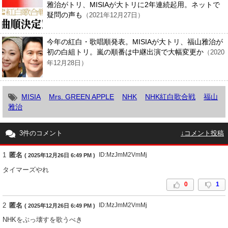
雅治がトリ、MISIAが大トリに2年連続起用。ネットで
疑問の声も
（2021年12月27日）
今年の紅白・歌唱順発表。MISIAが大トリ、福山雅治が
初の白組トリ。嵐の順番は中継出演で大幅変更か
（2020
年12月28日）
MISIA
Mrs. GREEN APPLE
NHK
NHK紅白歌合戦
福山
雅治
3件のコメント
↓コメント投稿
1
匿名
ID:MzJmM2VmMj
( 2025年12月26日 6:49 PM )
タイマーズやれ
0
1
2
匿名
ID:MzJmM2VmMj
( 2025年12月26日 6:49 PM )
NHKをぶっ壊すを歌うべき