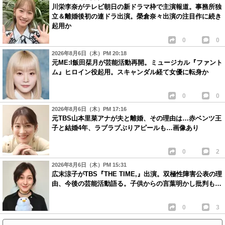
川栄李奈がテレビ朝日の新ドラマ枠で主演報道。事務所独
立＆離婚後初の連ドラ出演。榮倉奈々出演の注目作に続き
起用か
0
0
2026年8月6日（木）PM 20:18
元ME:I飯田栞月が芸能活動再開。ミュージカル『ファント
ム』ヒロイン役起用。スキャンダル経て女優に転身か
0
0
2026年8月6日（木）PM 17:16
元TBS山本里菜アナが夫と離婚、その理由は…赤ベンツ王
子と結婚4年、ラブラブぶりアピールも…画像あり
0
2
2026年8月6日（木）PM 15:31
広末涼子がTBS『THE TIME,』出演。双極性障害公表の理
由、今後の芸能活動語る。子供からの言葉明かし批判も…
0
3