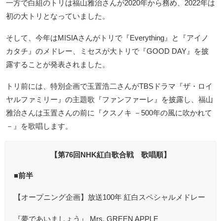
一方で白組のトリは福山雅治さんが2020年から務め、2022年は
初の大トリとなっていました。
そして、今年はMISIAさんがトリで『Everything』と『アイノ
カタチ』のメドレー、ミセスが大トリで『GOOD DAY』を披
露することが発表されました。
トリ前には、特別企画で玉置浩二さんがTBSドラマ『ザ・ロイ
ヤルファミリー』の主題歌『ファンファーレ』を披露し、福山
雅治さんは玉置さんの前に『クスノキ －500年の風に吹かれて
－』を歌唱します。
【第76回NHK紅白歌合戦 歌唱順】
■前半
【オープニング企画】放送100年 紅白スペシャルメドレー
『夢であいましょう』 Mrs. GREEN APPLE