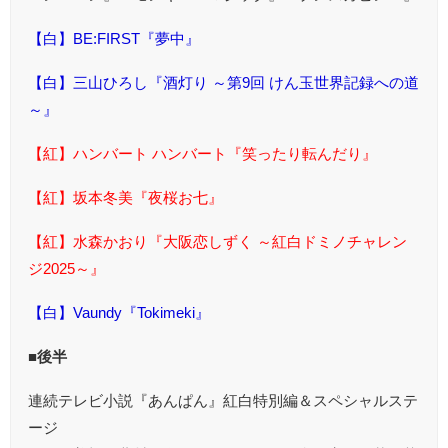
【白】BE:FIRST『夢中』
【白】三山ひろし『酒灯り ～第9回 けん玉世界記録への道
～』
【紅】ハンバート ハンバート『笑ったり転んだり』
【紅】坂本冬美『夜桜お七』
【紅】水森かおり『大阪恋しずく ～紅白ドミノチャレン
ジ2025～』
【白】Vaundy『Tokimeki』
■後半
連続テレビ小説『あんぱん』紅白特別編＆スペシャルステ
ージ