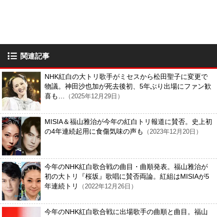
関連記事
NHK紅白の大トリ歌手がミセスから松田聖子に変更で
物議。神田沙也加が死去後初、5年ぶり出場にファン歓
喜も…
（2025年12月29日）
MISIA＆福山雅治が今年の紅白トリ報道に賛否。史上初
の4年連続起用に食傷気味の声も
（2023年12月20日）
今年のNHK紅白歌合戦の曲目・曲順発表。福山雅治が
初の大トリ『桜坂』歌唱に賛否両論。紅組はMISIAが5
年連続トリ
（2022年12月26日）
今年のNHK紅白歌合戦に出場歌手の曲順と曲目。福山