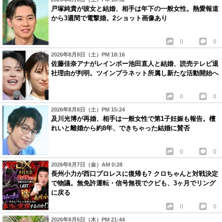
戸塚純貴が彼女と結婚、相手は年下の一般女性。熱愛報道
から3週間で電撃婚。2ショット画像あり
0
0
2026年8月8日（土）PM 18:16
佐藤佳奈アナがレインボー池田直人と結婚、読売テレビ退
社理由が判明。ツインプラネット所属し新たな活動開始へ
0
0
2026年8月8日（土）PM 15:24
及川光博が再婚、相手は一般女性で第1子妊娠も報告。檀
れいと離婚から約8年、できちゃった結婚に賛否
0
0
2026年8月7日（金）AM 0:28
長州小力が西口プロレスに復帰も? クロちゃんと対戦決定
で物議。無免許運転・信号無視でクビも、3ヶ月でリング
に戻る
0
0
2026年8月6日（木）PM 21:44