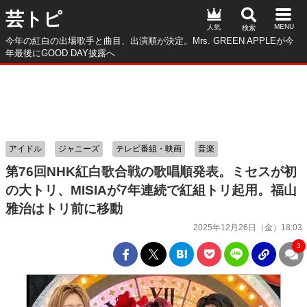
芸トピ
人気
今年の紅白の出場歌手と曲目、出演順が決定。Mrs. GREEN APPLEが今
年最後にGOOD DAY披露へ
アイドル
ジャニーズ
テレビ番組・映画
音楽
第76回NHK紅白歌合戦の歌唱順発表。ミセスが初
の大トリ、MISIAが7年連続で紅組トリ起用。福山
雅治はトリ前に移動
2025年12月26日（金）18:03
3