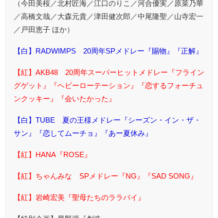
（今田美桜／北村匠海／江口のりこ／河合優実／原菜乃華
／高橋文哉／大森元貴／津田健次郎／中尾隆聖／山寺宏一
／戸田恵子 ほか）
【白】RADWIMPS 20周年SPメドレー『賜物』『正解』
【紅】AKB48 20周年スーパーヒットメドレー『フライン
グゲット』『ヘビーローテーション』『恋するフォーチュ
ンクッキー』『会いたかった』
【白】TUBE 夏の王様メドレー『シーズン・イン・ザ・
サン』『恋してムーチョ』『あー夏休み』
【紅】HANA『ROSE』
【紅】ちゃんみな SPメドレー『NG』『SAD SONG』
【紅】岩崎宏美『聖母たちのララバイ』