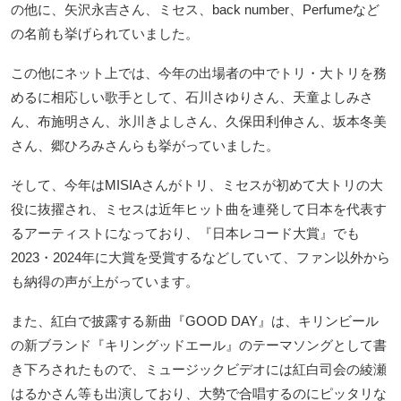
の他に、矢沢永吉さん、ミセス、back number、Perfumeなど
の名前も挙げられていました。
この他にネット上では、今年の出場者の中でトリ・大トリを務
めるに相応しい歌手として、石川さゆりさん、天童よしみさ
ん、布施明さん、氷川きよしさん、久保田利伸さん、坂本冬美
さん、郷ひろみさんらも挙がっていました。
そして、今年はMISIAさんがトリ、ミセスが初めて大トリの大
役に抜擢され、ミセスは近年ヒット曲を連発して日本を代表す
るアーティストになっており、『日本レコード大賞』でも
2023・2024年に大賞を受賞するなどしていて、ファン以外から
も納得の声が上がっています。
また、紅白で披露する新曲『GOOD DAY』は、キリンビール
の新ブランド『キリングッドエール』のテーマソングとして書
き下ろされたもので、ミュージックビデオには紅白司会の綾瀬
はるかさん等も出演しており、大勢で合唱するのにピッタリな