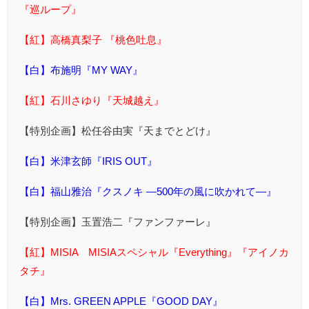
『巡ループ』
【紅】高橋真梨子 『桃色吐息』
【白】布施明『MY WAY』
【紅】石川さゆり『天城越え』
【特別企画】松任谷由実『天までとどけ』
【白】米津玄師『IRIS OUT』
【白】福山雅治『クスノキ ―500年の風に吹かれて―』
【特別企画】玉置浩二『ファンファーレ』
【紅】MISIA MISIAスペシャル『Everything』『アイノカ
タチ』
【白】Mrs. GREEN APPLE『GOOD DAY』