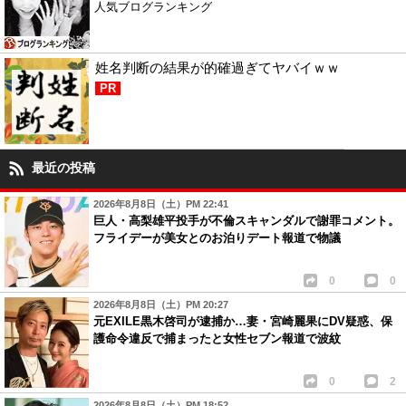
人気ブログランキング
姓名判断の結果が的確過ぎてヤバイｗｗ
PR
最近の投稿
2026年8月8日（土）PM 22:41
巨人・高梨雄平投手が不倫スキャンダルで謝罪コメント。
フライデーが美女とのお泊りデート報道で物議
0
0
2026年8月8日（土）PM 20:27
元EXILE黒木啓司が逮捕か…妻・宮崎麗果にDV疑惑、保
護命令違反で捕まったと女性セブン報道で波紋
0
2
2026年8月8日（土）PM 18:52