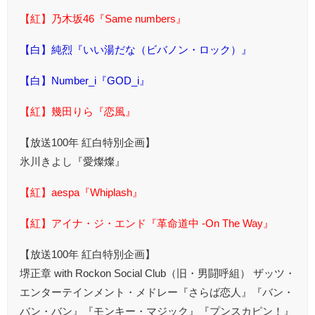
【紅】乃木坂46『Same numbers』
【白】純烈『いい湯だな（ビバノン・ロック）』
【白】Number_i『GOD_i』
【紅】幾田りら『恋風』
【放送100年 紅白特別企画】
氷川きよし『愛燦燦』
【紅】aespa『Whiplash』
【紅】アイナ・ジ・エンド『革命道中 -On The Way』
【放送100年 紅白特別企画】
堺正章 with Rockon Social Club（旧・男闘呼組） ザッツ・
エンターテインメント・メドレー『さらば恋人』『バン・
バン・バン』『モンキー・マジック』『プンスカピン！』