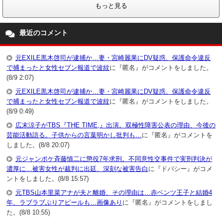
もっと見る
最近のコメント
元EXILE黒木啓司が逮捕か…妻・宮崎麗果にDV疑惑、保護命令違反
で捕まったと女性セブン報道で波紋
に『匿名』がコメントをしました。
(8/9 2:07)
元EXILE黒木啓司が逮捕か…妻・宮崎麗果にDV疑惑、保護命令違反
で捕まったと女性セブン報道で波紋
に『匿名』がコメントをしました。
(8/9 0:49)
広末涼子がTBS『THE TIME,』出演。双極性障害公表の理由、今後の
芸能活動語る。子供からの言葉明かし批判も…
に『匿名』がコメントを
しました。(8/8 20:07)
元ジャンポケ斉藤慎二に懲役7年求刑。不同意性交事件で実刑判決が
濃厚に…被害女性が裁判に出廷、深刻な被害告白
に『ドバシー』がコメ
ントをしました。(8/8 15:57)
元TBS山本里菜アナが夫と離婚、その理由は…赤ベンツ王子と結婚4
年、ラブラブぶりアピールも…画像あり
に『匿名』がコメントをしまし
た。(8/8 10:55)