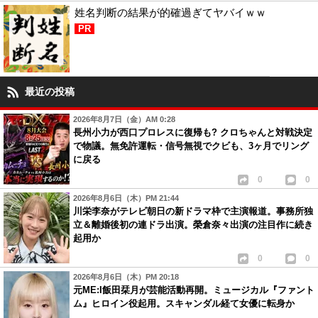
姓名判断の結果が的確過ぎてヤバイｗｗ
PR
最近の投稿
2026年8月7日（金）AM 0:28
長州小力が西口プロレスに復帰も? クロちゃんと対戦決定
で物議。無免許運転・信号無視でクビも、3ヶ月でリング
に戻る
0
0
2026年8月6日（木）PM 21:44
川栄李奈がテレビ朝日の新ドラマ枠で主演報道。事務所独
立＆離婚後初の連ドラ出演。榮倉奈々出演の注目作に続き
起用か
0
0
2026年8月6日（木）PM 20:18
元ME:I飯田栞月が芸能活動再開。ミュージカル『ファント
ム』ヒロイン役起用。スキャンダル経て女優に転身か