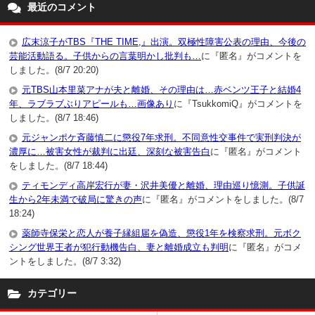
最近のコメント
広末涼子がTBS『THE TIME,』出演。双極性障害公表の理由、今後の
芸能活動語る。子供からの言葉明かし批判も…
に『匿名』がコメントを
しました。(8/7 20:20)
元TBS山本里菜アナが夫と離婚、その理由は…赤ベンツ王子と結婚4
年、ラブラブぶりアピールも…画像あり
に『TsukkomiQ』がコメントを
しました。(8/7 18:46)
元ジャンポケ斉藤慎二に懲役7年求刑。不同意性交事件で実刑判決が
濃厚に…被害女性が裁判に出廷、深刻な被害告白
に『匿名』がコメント
をしました。(8/7 18:44)
ティモンディ高岸宏行が妻・沢井美優と離婚、理由巡り憶測。子供誕
生から2年未満で破局に驚きの声
に『匿名』がコメントをしました。(8/7
18:24)
薬師寺保栄と恋人が養子縁組届を偽造、懲役1年を検察求刑。元ボク
シング世界王者が犯行動機告白、妻と離婚成立も判明
に『匿名』がコメ
ントをしました。(8/7 3:32)
カテゴリー