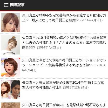
関連記事
矢口真里が精神不安定で芸能界から引退する可能性が浮
上!?一般人になって梅田賢三と結婚!?
（2014年7月2日）
矢口真里の10月復帰説の真相とは!?同棲相手の梅田賢三
とは再婚の可能性も!?『さんまのまんま』出演で芸能活
動再開!?
（2014年7月21日）
矢口真里は今どこで何を!?梅田賢三とツーショットでペ
ットショップに!?芸能界復帰する気はもう無い!?
（2014
年6月4日）
矢口真里と梅田賢三が結婚!?来年2014年年明けにも電
撃入籍する可能性が浮上!!
（2013年12月24日）
矢口真里と梅田賢三が年内にも電撃結婚!?明石家さんま