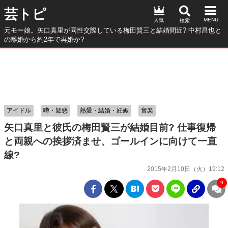
芸トピ
人気
元モー娘。矢口真里が同性交際している梅田賢三と結婚間近? 中村昌也と
の離婚から約2年で再婚か?
アイドル
噂・疑惑
熱愛・結婚・妊娠
音楽
矢口真里と彼氏の梅田賢三が結婚目前? 仕事復帰
と両親への挨拶済ませ、ゴールインに向けて一直
線?
2015年2月10日（火）19:12
9