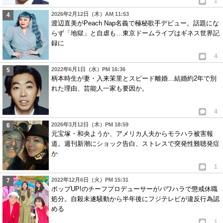
1
ちょこまか立ち回ってしか生きていけないのかもね
2026年2月12日（木）AM 11:53
0
0
渡辺直美がPeach Nap名義で極秘歌手デビュー。話題にな
らず「地獄」と自虐も…東京ドームライブはギネス世界記
録に
4
2022年6月1日（水）PM 16:36
柄本時生が妻・入来茉里とスピード離婚…結婚約2年で別
れた理由、芸能人一家も要因か。
4
2026年3月12日（木）PM 18:59
元宝塚・和央ようか、アメリカ人夫からモラハラ被害報
道。週刊新潮にショック告白、ストレスで突発性難聴発症
か
1
2022年12月6日（火）PM 15:31
ポップUP!のチーフプロデューサーがパワハラで懲戒休職
処分。自殺未遂騒動から半年後にフジテレビが違反行為認
める
1