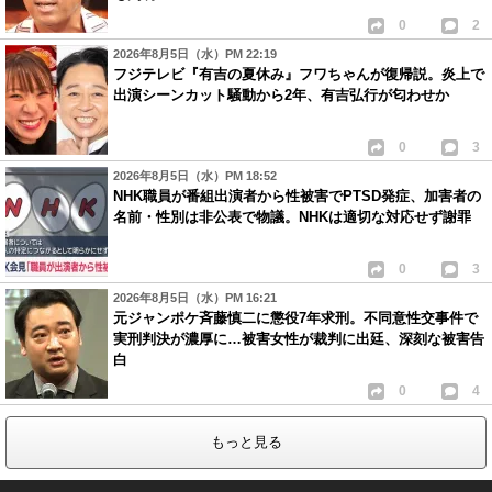
0
2
2026年8月5日（水）PM 22:19
フジテレビ『有吉の夏休み』フワちゃんが復帰説。炎上で
出演シーンカット騒動から2年、有吉弘行が匂わせか
0
3
2026年8月5日（水）PM 18:52
NHK職員が番組出演者から性被害でPTSD発症、加害者の
名前・性別は非公表で物議。NHKは適切な対応せず謝罪
0
3
2026年8月5日（水）PM 16:21
元ジャンポケ斉藤慎二に懲役7年求刑。不同意性交事件で
実刑判決が濃厚に…被害女性が裁判に出廷、深刻な被害告
白
0
4
もっと見る