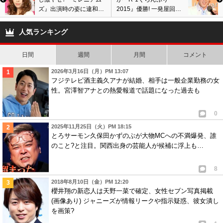
ズ』出演時の姿に違和感
2015』優勝! 一発屋回避
0
0
(画像あり) 仕事が増えな
か? 本田圭佑に扮したモ
い原因は見た目の変化
ノマネネタで13代目王者
人気ランキング
7
wk
ID:NjlkMmY0YW
( 2015年2月12日 12:37 AM )
か?
に!
不倫のイメージ悪さを純愛に置き換える作戦としか思えない。
日間
週間
月間
コメント
そもそもそれが逆に批判されてんだよ。
2026年3月16日（月）PM 13:07
しばらく男断ちすりゃ良いのに、
フジテレビ酒主義久アナが結婚、相手は一般企業勤務の女
1人にはなれない男好きな矢口
性。宮澤智アナとの熱愛報道で話題になった過去も
キモイからひっこんでて欲しいよ。
0
0
0
2025年11月25日（火）PM 18:15
8
リアルロック
ID:ZWRiMWNjMz
( 2015年2月12日 2:57 AM )
とろサーモン久保田かずのぶが大物MCへの不満爆発、誰
さて今度はどんな男連れ込むか楽しみだな
のこと?と注目。関西出身の芸能人が候補に浮上も…
今度は合体したままご対面か？
8
0
0
2018年8月10日（金）PM 12:20
櫻井翔の新恋人は天野一菜で確定、女性セブン写真掲載
9
匿名
ID:NTBkYzgzNz
( 2015年2月20日 4:50 AM )
(画像あり) ジャニーズが情報リークや指示疑惑、彼女潰し
こういうちっこい女は
を画策?
ずる賢いのが多い