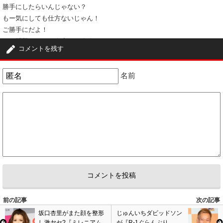
勝手にしたらいんじゃない？
もー気にしても仕方ないじゃん！
ご勝手にだよ！
また問題おこして今度こそ追放されたらわかるわ！
コメントを残す
0
0
名前
4
匿名
ID:YTg3ZWZlND
( 2015年2月10日 8:28 PM )
よく不倫相手と結婚とかできるね…… 付き合ってる事態 信じられんけど。
0
0
5
匿名
ID:ZTU1NDZiNj
( 2015年2月11日 1:15 PM )
前向きな性格というのではなく、
要領の良い賢さがある。
見たくない物は見ないようにして、生きていける人。また、顔もわからな
いように少しずつ整形してるよ。
0
0
前の記事
次の記事
6
匿名
ID:ZjE5MDljMT
( 2015年2月12日 12:21 AM )
坂口杏里がまた顔を整形
じゅんいちダビッドソン
し激ヤセ?『ミレニアム
が『R-1ぐらんぷり
矢口に限らずそれが女じゃねーの？