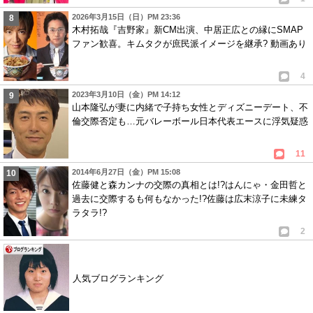
2026年3月15日（日）PM 23:36
木村拓哉『吉野家』新CM出演、中居正広との縁にSMAP
ファン歓喜。キムタクが庶民派イメージを継承? 動画あり
4
2023年3月10日（金）PM 14:12
山本隆弘が妻に内緒で子持ち女性とディズニーデート、不
倫交際否定も…元バレーボール日本代表エースに浮気疑惑
11
2014年6月27日（金）PM 15:08
佐藤健と森カンナの交際の真相とは!?はんにゃ・金田哲と
過去に交際するも何もなかった!?佐藤は広末涼子に未練タ
ラタラ!?
2
人気ブログランキング