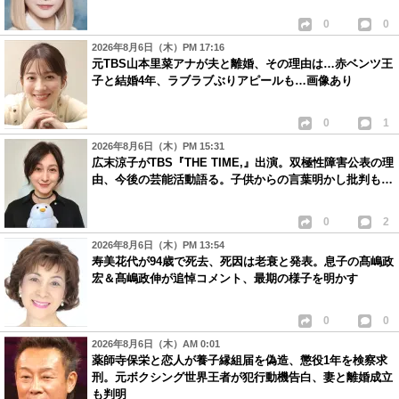
0
0
2026年8月6日（木）PM 17:16
元TBS山本里菜アナが夫と離婚、その理由は…赤ベンツ王
子と結婚4年、ラブラブぶりアピールも…画像あり
0
1
2026年8月6日（木）PM 15:31
広末涼子がTBS『THE TIME,』出演。双極性障害公表の理
由、今後の芸能活動語る。子供からの言葉明かし批判も…
0
2
2026年8月6日（木）PM 13:54
寿美花代が94歳で死去、死因は老衰と発表。息子の髙嶋政
宏＆髙嶋政伸が追悼コメント、最期の様子を明かす
0
0
2026年8月6日（木）AM 0:01
薬師寺保栄と恋人が養子縁組届を偽造、懲役1年を検察求
刑。元ボクシング世界王者が犯行動機告白、妻と離婚成立
も判明