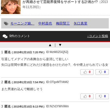
が再婚させて芸能界復帰をサポートする計画か!?
（2013
年11月28日）
モーニング娘。
中村昌也
梅田賢三
矢口真里
9件のコメント
↓コメント投稿
▲
｜
▼
1
匿名
ID:MzM0ZGQ5Zj
( 2015年2月10日 7:20 PM )
引退してメディアの表舞台から姿消して欲しい
矢口は世間や業界にどれだけ迷惑をかけたのか?、今や煙上がられている女
0
0
2
匿名
ID:OTgxMTVkM2
( 2015年2月10日 7:54 PM )
また男連れ込んで離婚しそう
0
0
3
匿名
ID:N2VjYWViMm
( 2015年2月10日 8:13 PM )