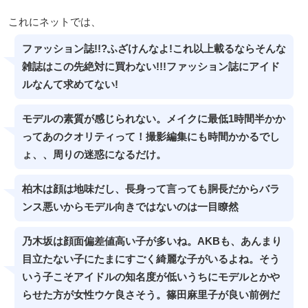
これにネットでは、
ファッション誌!!?ふざけんなよ!これ以上載るならそんな
雑誌はこの先絶対に買わない!!!ファッション誌にアイド
ルなんて求めてない!
モデルの素質が感じられない。メイクに最低1時間半かか
ってあのクオリティって！撮影編集にも時間かかるでし
ょ、、周りの迷惑になるだけ。
柏木は顔は地味だし、長身って言っても胴長だからバラ
ンス悪いからモデル向きではないのは一目瞭然
乃木坂は顔面偏差値高い子が多いね。AKBも、あんまり
目立たない子にたまにすごく綺麗な子がいるよね。そう
いう子こそアイドルの知名度が低いうちにモデルとかや
らせた方が女性ウケ良さそう。篠田麻里子が良い前例だ