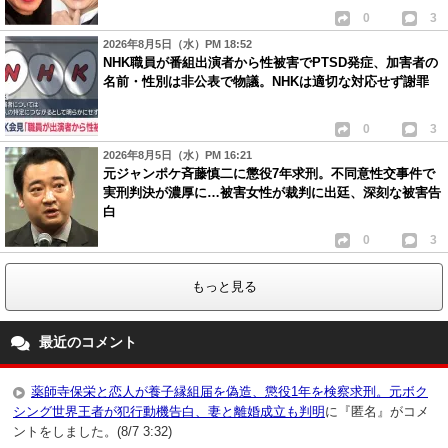
0
3
2026年8月5日（水）PM 18:52
NHK職員が番組出演者から性被害でPTSD発症、加害者の
名前・性別は非公表で物議。NHKは適切な対応せず謝罪
0
3
2026年8月5日（水）PM 16:21
元ジャンポケ斉藤慎二に懲役7年求刑。不同意性交事件で
実刑判決が濃厚に…被害女性が裁判に出廷、深刻な被害告
白
0
3
もっと見る
最近のコメント
薬師寺保栄と恋人が養子縁組届を偽造、懲役1年を検察求刑。元ボク
シング世界王者が犯行動機告白、妻と離婚成立も判明
に『匿名』がコメ
ントをしました。(8/7 3:32)