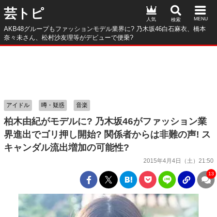
芸トピ
人気
AKB48グループもファッションモデル業界に? 乃木坂46白石麻衣、橋本
奈々未さん、松村沙友理等がデビューで便乗?
アイドル
噂・疑惑
音楽
柏木由紀がモデルに? 乃木坂46がファッション業
界進出でゴリ押し開始? 関係者からは非難の声! ス
キャンダル流出増加の可能性?
2015年4月4日（土）21:50
13