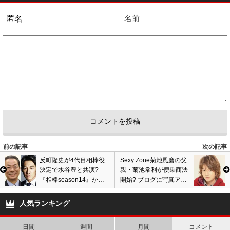
2
2
名前
5
匿名
ID:YzU4MGExMD
( 2015年4月5日 2:41 AM )
又枕営業かいな
2
2
6
匿名
ID:ZWNlN2U0Mz
( 2015年4月5日 2:49 AM )
松村の服を雑誌で見て買う勇者手挙げて！ 購入動機も教えて！不倫してる
からとかパパ募集中だからとか。
2
2
前の記事
次の記事
7
匿名
ID:ZWNlN2U0Mz
( 2015年4月5日 2:53 AM )
反町隆史が4代目相棒役
Sexy Zone菊池風磨の父
柏木って顔の中心でビックバン起きた顔じゃん。中心から放射状に伸びた
決定で水谷豊と共演?
親・菊池常利が便乗商法
顔だよな。あんなのでモデルになれるなら桐谷に鼻で笑われてるだろう
『相棒season14』から
開始? ブログに写真アッ
な。
出演の理由は?『迷宮捜
プでジャニオタから非難
査』は伏線か?
の声も!
2
2
人気ランキング
8
匿名
ID:YTE2MWY0ZD
( 2015年4月5日 11:00 AM )
日間
週間
月間
コメント