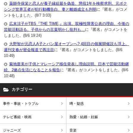
薬師寺保栄と恋人が養子縁組届を偽造、懲役1年を検察求刑。元ボク
シング世界王者が犯行動機告白、妻と離婚成立も判明
に『匿名』がコメ
ントをしました。(8/7 3:03)
広末涼子がTBS『THE TIME,』出演。双極性障害公表の理由、今後の
芸能活動語る。子供からの言葉明かし批判も…
に『匿名』がコメントを
しました。(8/6 19:24)
大野智が元恋人A子とパン屋オープンへ? 4回目の個展開催説も浮上。
週刊文春が密会報道で再注目
に『匿名』がコメントをしました。(8/6
10:49)
菊地亜美が子供とマレーシア移住発表し理由説明。日本で芸能活動継
続、2拠点生活になることを報告
に『匿名』がコメントをしました。(8/6
10:48)
カテゴリー
事件・事故・トラブル
噂・疑惑
テレビ番組・映画
熱愛・結婚・妊娠
ジャニーズ
音楽