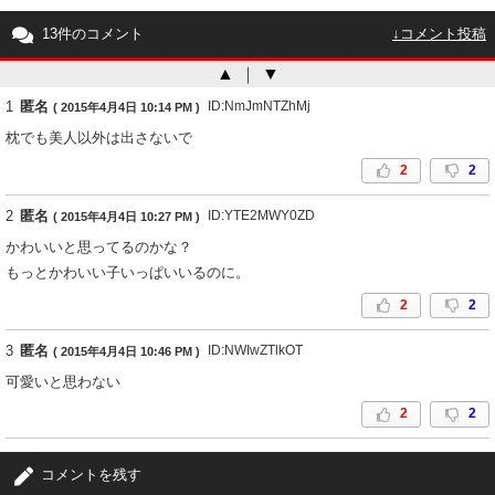
13件のコメント
↓コメント投稿
▲
｜
▼
1
匿名
ID:NmJmNTZhMj
( 2015年4月4日 10:14 PM )
枕でも美人以外は出さないで
2
2
2
匿名
ID:YTE2MWY0ZD
( 2015年4月4日 10:27 PM )
かわいいと思ってるのかな？
もっとかわいい子いっぱいいるのに。
2
2
3
匿名
ID:NWIwZTlkOT
( 2015年4月4日 10:46 PM )
可愛いと思わない
2
2
4
匿名
ID:YjE4ZTM2ZW
( 2015年4月5日 2:14 AM )
コメントを残す
入山杏奈ちゃんの方が綺麗でモデルっぽい