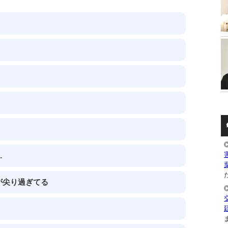
…
た
が尖り過ぎてる
ま