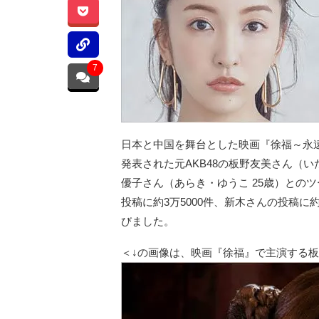
7
日本と中国を舞台とした映画『徐福～永遠
発表された元AKB48の板野友美さん（い
優子さん（あらき・ゆうこ 25歳）との
投稿に約3万5000件、新木さんの投稿に
びました。
＜↓の画像は、映画『徐福』で主演する