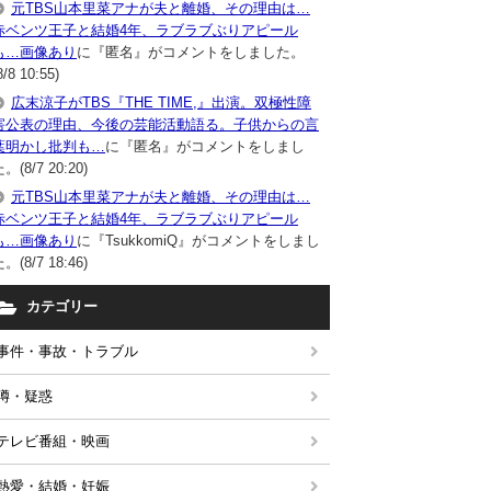
元TBS山本里菜アナが夫と離婚、その理由は…
赤ベンツ王子と結婚4年、ラブラブぶりアピール
も…画像あり
に『匿名』がコメントをしました。
8/8 10:55)
広末涼子がTBS『THE TIME,』出演。双極性障
害公表の理由、今後の芸能活動語る。子供からの言
葉明かし批判も…
に『匿名』がコメントをしまし
。(8/7 20:20)
元TBS山本里菜アナが夫と離婚、その理由は…
赤ベンツ王子と結婚4年、ラブラブぶりアピール
も…画像あり
に『TsukkomiQ』がコメントをしまし
。(8/7 18:46)
カテゴリー
事件・事故・トラブル
噂・疑惑
テレビ番組・映画
熱愛・結婚・妊娠