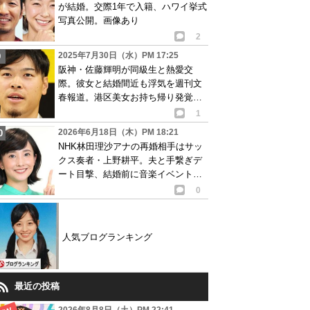
が結婚。交際1年で入籍、ハワイ挙式
写真公開。画像あり
2
2025年7月30日（水）PM 17:25
阪神・佐藤輝明が同級生と熱愛交
際。彼女と結婚間近も浮気を週刊文
春報道。港区美女お持ち帰り発覚で
トラブルに…
1
2026年6月18日（木）PM 18:21
NHK林田理沙アナの再婚相手はサッ
クス奏者・上野耕平。夫と手繋ぎデ
ート目撃、結婚前に音楽イベントで
共演も
0
人気ブログランキング
最近の投稿