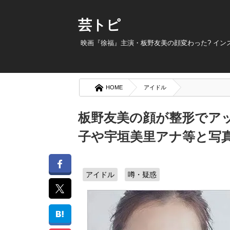
芸トピ
映画『徐福』主演・板野友美の顔変わった? イ
HOME
アイドル
板野友美の顔が整形でアッ
子や宇垣美里アナ等と写
アイドル
噂・疑惑