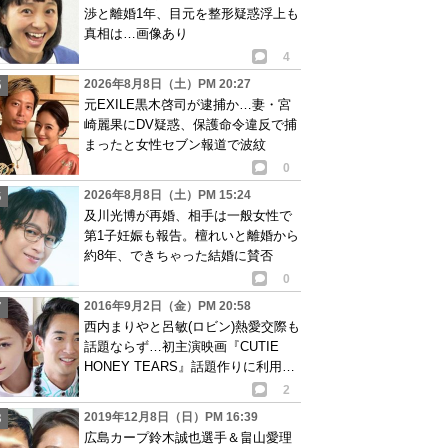
渉と離婚1年、目元を整形疑惑浮上も
真相は…画像あり
4
2026年8月8日（土）PM 20:27
元EXILE黒木啓司が逮捕か…妻・宮
崎麗果にDV疑惑、保護命令違反で捕
まったと女性セブン報道で波紋
0
2026年8月8日（土）PM 15:24
及川光博が再婚、相手は一般女性で
第1子妊娠も報告。檀れいと離婚から
約8年、できちゃった結婚に賛否
0
2016年9月2日（金）PM 20:58
西内まりやと呂敏(ロビン)熱愛交際も
話題ならず…初主演映画『CUTIE
HONEY TEARS』話題作りに利用も
大失敗?
2
2019年12月8日（日）PM 16:39
広島カープ鈴木誠也選手＆畠山愛理