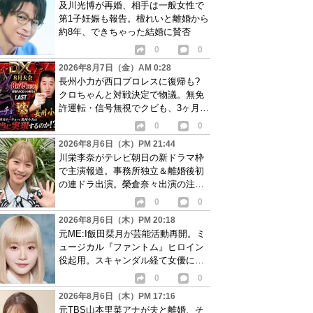
及川光博が再婚、相手は一般女性で
第1子妊娠も報告。檀れいと離婚から
約8年、できちゃった結婚に賛否
0
0
2026年8月7日（金）AM 0:28
長州小力が西口プロレスに復帰も?
クロちゃんと対戦決定で物議。無免
許運転・信号無視でクビも、3ヶ月で
リングに戻る
0
0
2026年8月6日（木）PM 21:44
川栄李奈がテレビ朝日の新ドラマ枠
で主演報道。事務所独立＆離婚後初
の連ドラ出演。榮倉奈々出演の注目
作に続き起用か
0
0
2026年8月6日（木）PM 20:18
元ME:I飯田栞月が芸能活動再開。ミ
ュージカル『ファントム』ヒロイン
役起用。スキャンダル経て女優に転
身か
0
0
2026年8月6日（木）PM 17:16
元TBS山本里菜アナが夫と離婚、そ