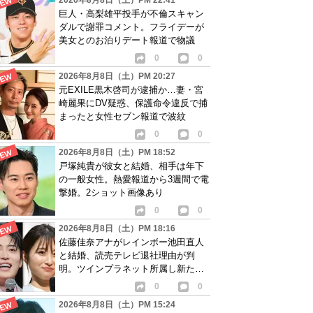
2026年8月8日（土）PM 22:41
巨人・高梨雄平投手が不倫スキャン
ダルで謝罪コメント。フライデーが
美女とのお泊りデート報道で物議
0
0
2026年8月8日（土）PM 20:27
元EXILE黒木啓司が逮捕か…妻・宮
崎麗果にDV疑惑、保護命令違反で捕
まったと女性セブン報道で波紋
0
0
2026年8月8日（土）PM 18:52
戸塚純貴が彼女と結婚、相手は年下
の一般女性。熱愛報道から3週間で電
撃婚。2ショット画像あり
0
0
2026年8月8日（土）PM 18:16
佐藤佳奈アナがレインボー池田直人
と結婚、読売テレビ退社理由が判
明。ツインプラネット所属し新たな
活動開始へ
0
0
2026年8月8日（土）PM 15:24