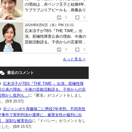
の理由は…赤ベンツ王子と結婚4年、
ラブラブぶりアピールも…画像あり
0
2
2026年8月6日（木）PM 15:31
広末涼子がTBS『THE TIME,』出
演。双極性障害公表の理由、今後の
芸能活動語る。子供からの言葉明か
し批判も…
0
3
もっと見る
⇒
最近のコメント
広末涼子がTBS『THE TIME,』出演。双極性障
害公表の理由、今後の芸能活動語る。子供からの言
葉明かし批判も…
に『匿名』がコメントをしまし
。(8/8 20:07)
元ジャンポケ斉藤慎二に懲役7年求刑。不同意性
交事件で実刑判決が濃厚に…被害女性が裁判に出
廷、深刻な被害告白
に『ドバシー』がコメントをし
した。(8/8 15:57)