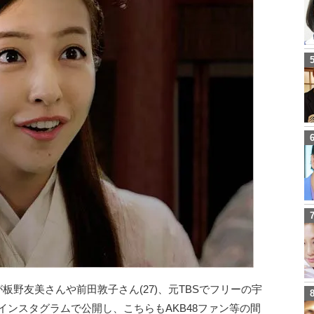
)が板野友美さんや前田敦子さん(27)、元TBSでフリーの宇
をインスタグラムで公開し、こちらもAKB48ファン等の間