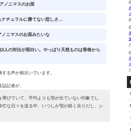
築アノニマスのお面
もナチュラルに勝てない悲しさ…
(
アノニマスのお面みたいな
た
他3人の対比が面白い。やっぱり天然ものは骨格から
た
摘する声が相次いでいます。
性誌記者が、
を帯びていて、平均よりも顎が出ていない印象でし
て多忙な日々を送る中、いつしか顎が鋭く尖りだし、シ
」