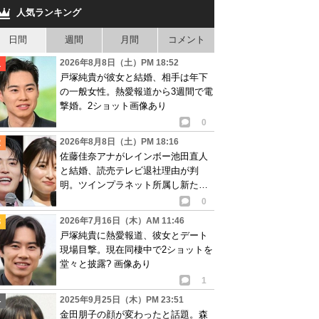
人気ランキング
日間
週間
月間
コメント
2026年8月8日（土）PM 18:52
戸塚純貴が彼女と結婚、相手は年下
の一般女性。熱愛報道から3週間で電
撃婚。2ショット画像あり
0
2026年8月8日（土）PM 18:16
佐藤佳奈アナがレインボー池田直人
と結婚、読売テレビ退社理由が判
明。ツインプラネット所属し新たな
活動開始へ
0
2026年7月16日（木）AM 11:46
戸塚純貴に熱愛報道、彼女とデート
現場目撃。現在同棲中で2ショットを
堂々と披露? 画像あり
1
2025年9月25日（木）PM 23:51
金田朋子の顔が変わったと話題。森