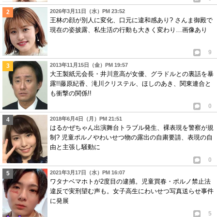
2026年3月11日（水）PM 23:52
王林の顔が別人に変化、口元に違和感あり? さんま御殿で
現在の姿披露、私生活の行動も大きく変わり…画像あり
9
2013年11月15日（金）PM 19:57
大王製紙元会長・井川意高が女優、グラドルとの裏話を暴
露!!藤原紀香、滝川クリステル、ほしのあき、関東連合と
も衝撃の関係!!
0
2018年6月4日（月）PM 21:51
はるかぜちゃん出演舞台トラブル発生、裸表現を警察が規
制? 児童ポルノやわいせつ物の露出の自粛要請、表現の自
由と主張し騒動に
0
2021年3月17日（水）PM 16:07
ワタナベマホトが2度目の逮捕。児童買春・ポルノ禁止法
違反で実刑望む声も。女子高生にわいせつ写真送らせ事件
に発展
5