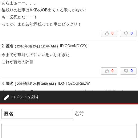
あらまぁーー、、、
後残りの仕事はAKBのOB出てくる歌しかない！
もー必死だなーー！
ってか、まだ芸能界残ってた事にビックリ！
0
0
2
匿名
ID:ODcxNDY2Yj
( 2016年3月24日 12:44 AM )
今までが無能なのにいい思いしすぎた
これが普通の評価
0
0
3
匿名
ID:NTQ2OGRmZW
( 2016年3月24日 3:59 AM )
上から麻里子で通用しなくなったら下(シモ＝枕仕事)から麻里子が残ってる
コメントを残す
じゃないかパープリン姉さん(笑)。
1
0
名前
4
匿名
ID:NGRkYzVlN2
( 2016年3月24日 6:26 AM )
がんばれ