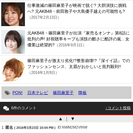
仕事激減の篠田麻里子が映画で脱ぐ? 大胆演技に挑戦
へ? 元AKB48・前田敦子や大島優子越えの可能性も?
（2017年2月13日）
元AKB48・篠田麻里子が出演『家売るオンナ』第8話に
批判の声! 好視聴率キープも演技の酷さに酷評の嵐…女
優業は絶望的?
（2016年9月1日）
篠田麻里子が激太り劣化!?整形崩壊!?『深イイ話』での
ファッションセンス、太眉がおかしいと批判殺到!!
（2014年1月8日）
PON!
日本テレビ
篠田麻里子
降板
6件のコメント
↓コメント投稿
▲
｜
▼
1
匿名
ID:NWM2M2VlNW
( 2016年3月23日 10:04 PM )