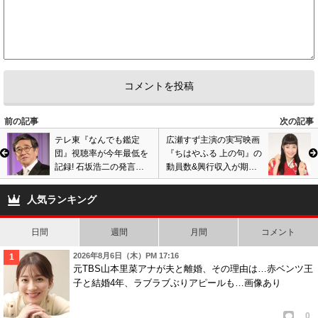
0
0
5
匿名
ID:YTA2YTliYz
( 2024年12月19日 4:37 PM )
こいつと言い木下優樹菜と言い、何であんなオワコンを出すわけ？
最近のテレビはおかしい。
乃木坂46や欅坂46や桜坂やみちょぱが出てるし、フルーツジッパーとかゆ
うちゃみとか出てきたからそっちの方を優先しろ！
0
0
前の記事
次の記事
テレ東『なんでも鑑定
広瀬すず主演の実写映画
6
匿名
ID:MTllY2EyZm
( 2025年1月16日 8:29 AM )
団』視聴率が今年最低を
『ちはやふる 上の句』の
記録! 石坂浩二の発言カ
動員数&興行収入が期待
木下優樹菜と一緒。終わった人。
ット騒動、番組降板決定
はずれの結果! 有村架純
今はフルーツジッパーの時代‼️
の余波か? 福澤朗に交代
や土屋太鳳の出演作に敗
人気ランキング
で更に低迷?
北!
0
0
日間
週間
月間
コメント
2026年8月6日（木）PM 17:16
元TBS山本里菜アナが夫と離婚、その理由は…赤ベンツ王
子と結婚4年、ラブラブぶりアピールも…画像あり
0