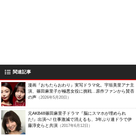
関連記事
漫画『おちたらおわり』実写ドラマ化。宇垣美里アナ主
演、篠田麻里子が極悪女役に挑戦…原作ファンから賛否
の声
（2026年5月20日）
元AKB48篠田麻里子ドラマ『脳にスマホが埋められ
た!』出演へ! 仕事激減で消えるも、3年ぶり連ドラで伊
藤淳史らと共演
（2017年6月12日）