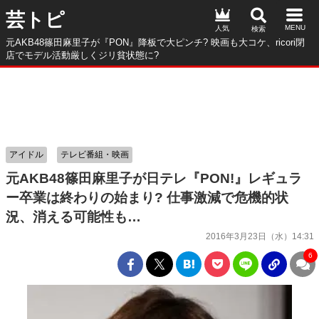
芸トピ
人気
元AKB48篠田麻里子が『PON』降板で大ピンチ? 映画も大コケ、ricori閉
店でモデル活動厳しくジリ貧状態に?
アイドル
テレビ番組・映画
元AKB48篠田麻里子が日テレ『PON!』レギュラ
ー卒業は終わりの始まり? 仕事激減で危機的状
況、消える可能性も…
2016年3月23日（水）14:31
6