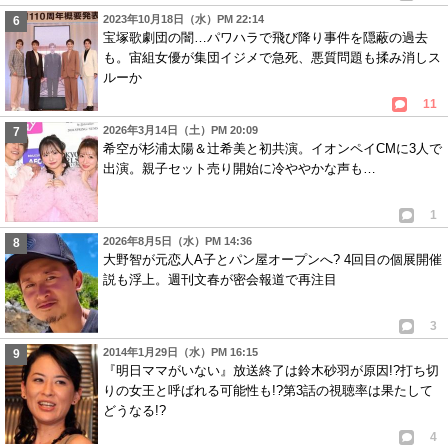
2023年10月18日（水）PM 22:14
宝塚歌劇団の闇…パワハラで飛び降り事件を隠蔽の過去
も。宙組女優が集団イジメで急死、悪質問題も揉み消しス
ルーか
11
2026年3月14日（土）PM 20:09
希空が杉浦太陽＆辻希美と初共演。イオンペイCMに3人で
出演。親子セット売り開始に冷ややかな声も…
1
2026年8月5日（水）PM 14:36
大野智が元恋人A子とパン屋オープンへ? 4回目の個展開催
説も浮上。週刊文春が密会報道で再注目
3
2014年1月29日（水）PM 16:15
『明日ママがいない』放送終了は鈴木砂羽が原因!?打ち切
りの女王と呼ばれる可能性も!?第3話の視聴率は果たして
どうなる!?
4