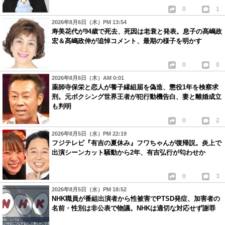
0
1
2026年8月6日（木）PM 13:54
寿美花代が94歳で死去、死因は老衰と発表。息子の髙嶋政
宏＆髙嶋政伸が追悼コメント、最期の様子を明かす
0
0
2026年8月6日（木）AM 0:01
薬師寺保栄と恋人が養子縁組届を偽造、懲役1年を検察求
刑。元ボクシング世界王者が犯行動機告白、妻と離婚成立
も判明
0
2
2026年8月5日（水）PM 22:19
フジテレビ『有吉の夏休み』フワちゃんが復帰説。炎上で
出演シーンカット騒動から2年、有吉弘行が匂わせか
0
3
2026年8月5日（水）PM 18:52
NHK職員が番組出演者から性被害でPTSD発症、加害者の
名前・性別は非公表で物議。NHKは適切な対応せず謝罪