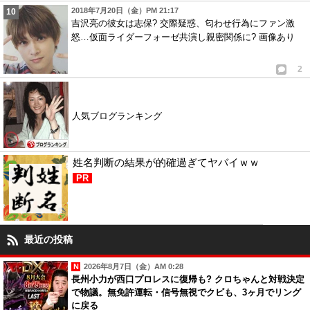
2018年7月20日（金）PM 21:17
吉沢亮の彼女は志保? 交際疑惑、匂わせ行為にファン激
怒…仮面ライダーフォーゼ共演し親密関係に? 画像あり
2
人気ブログランキング
姓名判断の結果が的確過ぎてヤバイｗｗ
PR
最近の投稿
2026年8月7日（金）AM 0:28
長州小力が西口プロレスに復帰も? クロちゃんと対戦決定
で物議。無免許運転・信号無視でクビも、3ヶ月でリング
に戻る