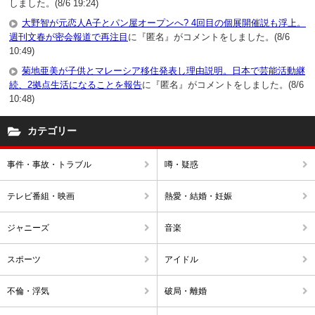
しました。(8/6 19:24)
大野智が元恋人A子とパン屋オープンへ? 4回目の個展開催説も浮上。
週刊文春が密会報道で再注目
に『匿名』がコメントをしました。(8/6
10:49)
菊地亜美が子供とマレーシア移住発表し理由説明。日本で芸能活動継
続、2拠点生活になることを報告
に『匿名』がコメントをしました。(8/6
10:48)
カテゴリー
事件・事故・トラブル
噂・疑惑
テレビ番組・映画
熱愛・結婚・妊娠
ジャニーズ
音楽
スポーツ
アイドル
不倫・浮気
破局・離婚