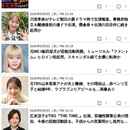
0
0
2026年8月6日（木）PM 21:44
川栄李奈がテレビ朝日の新ドラマ枠で主演報道。事務所独
立＆離婚後初の連ドラ出演。榮倉奈々出演の注目作に続き
起用か
0
0
2026年8月6日（木）PM 20:18
元ME:I飯田栞月が芸能活動再開。ミュージカル『ファント
ム』ヒロイン役起用。スキャンダル経て女優に転身か
0
0
2026年8月6日（木）PM 17:16
元TBS山本里菜アナが夫と離婚、その理由は…赤ベンツ王
子と結婚4年、ラブラブぶりアピールも…画像あり
0
0
2026年8月6日（木）PM 15:31
広末涼子がTBS『THE TIME,』出演。双極性障害公表の理
由、今後の芸能活動語る。子供からの言葉明かし批判も…