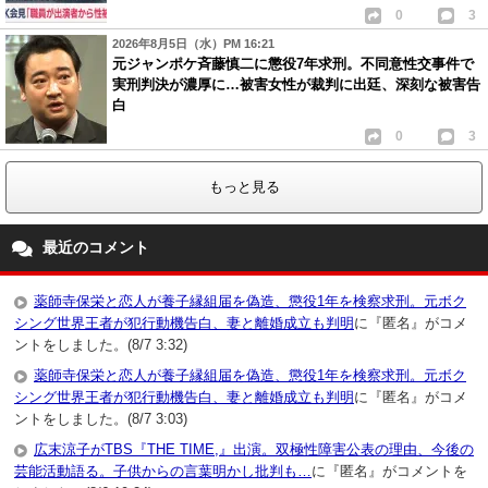
0
3
2026年8月5日（水）PM 16:21
元ジャンポケ斉藤慎二に懲役7年求刑。不同意性交事件で
実刑判決が濃厚に…被害女性が裁判に出廷、深刻な被害告
白
0
3
もっと見る
最近のコメント
薬師寺保栄と恋人が養子縁組届を偽造、懲役1年を検察求刑。元ボク
シング世界王者が犯行動機告白、妻と離婚成立も判明
に『匿名』がコメ
ントをしました。(8/7 3:32)
薬師寺保栄と恋人が養子縁組届を偽造、懲役1年を検察求刑。元ボク
シング世界王者が犯行動機告白、妻と離婚成立も判明
に『匿名』がコメ
ントをしました。(8/7 3:03)
広末涼子がTBS『THE TIME,』出演。双極性障害公表の理由、今後の
芸能活動語る。子供からの言葉明かし批判も…
に『匿名』がコメントを