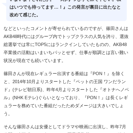
はいつでも待ってます…！』この発言が裏目に出たなと
改めて感じた。
などといったコメントが寄せられているのですが、篠田さんは
AKB48時代にはグループ内でトップクラスの人気を誇り、選抜
総選挙では常にTOP5にはランクインしていたものの、AKB48
卒業後の活動はいまいちパッとせず、仕事が順調とは言い難い
状況が現在でも続いています。
篠田さんが現在レギュラー出演する番組は『PON！』を除く
と、2014年10月よりスタートした『ペットの王国 ワンだラン
ド』(テレビ朝日系)、昨年4月よりスタートした『オトナへノベ
ル』(NHK Eテレ)ぐらいとなっており、『PON！』は長くレギ
ュラーを務めていた番組だったためダメージは大きいでしょ
う。
そんな篠田さんは女優としてドラマや映画に出演し、昨年7月