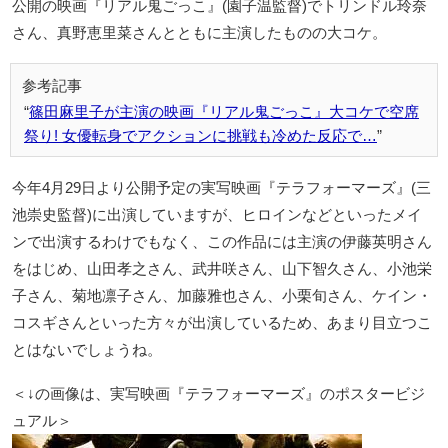
公開の映画『リアル鬼ごっこ』(園子温監督)でトリンドル玲奈
さん、真野恵里菜さんとともに主演したものの大コケ。
篠田麻里子が主演の映画『リアル鬼ごっこ』大コケで空席
祭り! 女優転身でアクションに挑戦も冷めた反応で…
今年4月29日より公開予定の実写映画『テラフォーマーズ』(三
池崇史監督)に出演していますが、ヒロインなどといったメイ
ンで出演するわけでもなく、この作品には主演の伊藤英明さん
をはじめ、山田孝之さん、武井咲さん、山下智久さん、小池栄
子さん、菊地凛子さん、加藤雅也さん、小栗旬さん、ケイン・
コスギさんといった方々が出演しているため、あまり目立つこ
とはないでしょうね。
＜↓の画像は、実写映画『テラフォーマーズ』のポスタービジ
ュアル＞