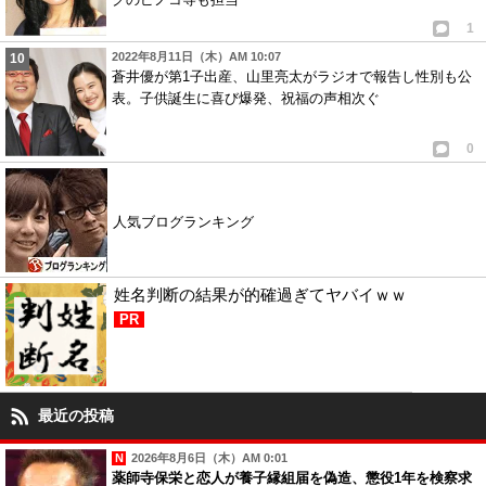
1
2022年8月11日（木）AM 10:07
蒼井優が第1子出産、山里亮太がラジオで報告し性別も公
表。子供誕生に喜び爆発、祝福の声相次ぐ
0
人気ブログランキング
姓名判断の結果が的確過ぎてヤバイｗｗ
PR
最近の投稿
2026年8月6日（木）AM 0:01
薬師寺保栄と恋人が養子縁組届を偽造、懲役1年を検察求