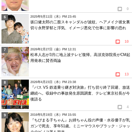
0
2025年9月11日（木）PM 23:45
坂口健太郎の二股スキャンダルが波紋。ヘアメイク彼女裏
切り永野芽郁と浮気、イメージ悪化で仕事に影響の恐れ
10
2026年2月27日（金）PM 12:31
松本人志が3月に地上波テレビ復帰。高須克弥院長がCM起
用発表に賛否両論
13
2026年4月23日（木）PM 23:38
『バス VS 鉄道乗り継ぎ対決旅』打ち切り終了回避、放送
継続へ。収録中の事故発生原因調査、テレビ東京社長が今
後語る
4
2016年5月19日（木）PM 15:55
『ちびまる子ちゃん』お姉ちゃん役の声優・水谷優子が乳
ガンで死去、享年51歳。ミニーマウスやブラック・ジャッ
クのピノコ等も担当