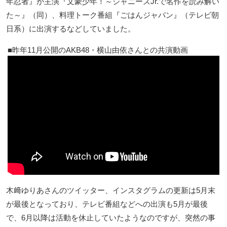
年忍者』が主演『文豪少年！～ジャニーズJr.で名作を読み解い
た～』（同）、料理トーク番組『ごはんジャパン』（テレビ朝
日系）に出演するなどしていました。
昨年11月公開のAKB48・横山由依さんとの共演動画
木﨑ゆりあさんのツイッター、インスタグラムの更新は5月末
が最後となっており、テレビ番組などへの出演も5月が最後
で、6月以降は活動を休止していたようなのですが、突然の事