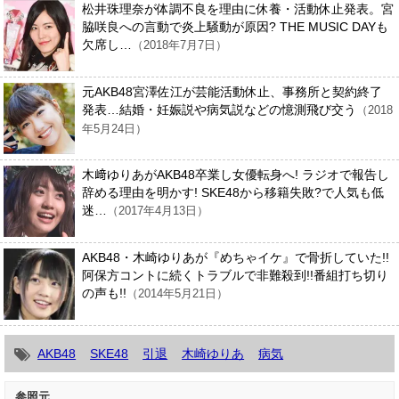
松井珠理奈が体調不良を理由に休養・活動休止発表。宮
脇咲良への言動で炎上騒動が原因? THE MUSIC DAYも
欠席し…
（2018年7月7日）
元AKB48宮澤佐江が芸能活動休止、事務所と契約終了
発表…結婚・妊娠説や病気説などの憶測飛び交う
（2018
年5月24日）
木﨑ゆりあがAKB48卒業し女優転身へ! ラジオで報告し
辞める理由を明かす! SKE48から移籍失敗?で人気も低
迷…
（2017年4月13日）
AKB48・木崎ゆりあが『めちゃイケ』で骨折していた!!
阿保方コントに続くトラブルで非難殺到!!番組打ち切り
の声も!!
（2014年5月21日）
AKB48
SKE48
引退
木崎ゆりあ
病気
参照元