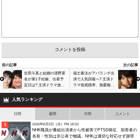
前の記事
次の記事
生田斗真と結婚の清野菜
福士蒼汰がアバランチ出
名が第1子妊娠、出産予
演で人気回復へ? 主演ド
定日は? 主演ドラマ放送
ラマ低視聴率、熱愛報道
中で影響懸念、ネットで
でファン離れ加速し主演
物議
級から格下げか
人気ランキング
日間
週間
月間
コメント
2026年8月5日（水）PM 18:52
NHK職員が番組出演者から性被害でPTSD発症、加害者の
名前・性別は非公表で物議。NHKは適切な対応せず謝罪