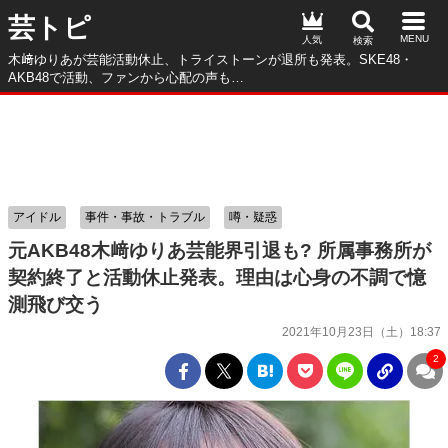
芸トピ
人気
木﨑ゆりあが芸能活動休止、トライストーンが退所も発表。SKE48・
AKB48で活動、ファンから心配の声も…
アイドル
事件・事故・トラブル
噂・疑惑
元AKB48木﨑ゆりあ芸能界引退も? 所属事務所が
契約終了と活動休止発表。理由は心身の不調で憶
測飛び交う
2021年10月23日（土）18:37
2