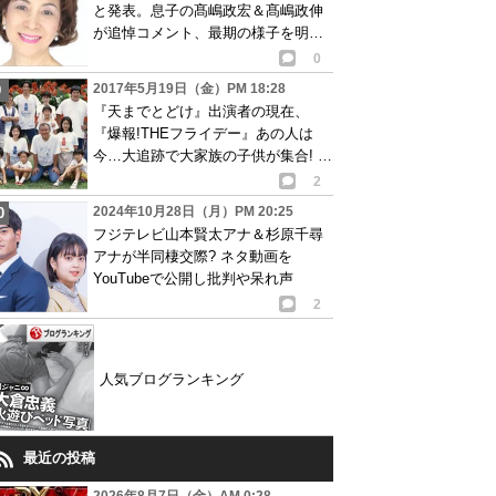
と発表。息子の髙嶋政宏＆髙嶋政伸
が追悼コメント、最期の様子を明か
す
0
2017年5月19日（金）PM 18:28
『天までとどけ』出演者の現在、
『爆報!THEフライデー』あの人は
今…大追跡で大家族の子供が集合! 過
去の画像あり
2
2024年10月28日（月）PM 20:25
フジテレビ山本賢太アナ＆杉原千尋
アナが半同棲交際? ネタ動画を
YouTubeで公開し批判や呆れ声
2
人気ブログランキング
最近の投稿