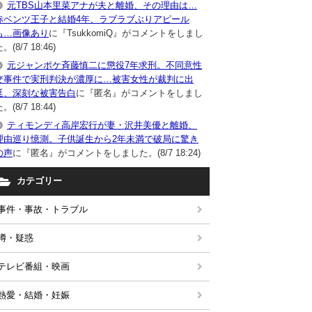
元TBS山本里菜アナが夫と離婚、その理由は…
赤ベンツ王子と結婚4年、ラブラブぶりアピール
も…画像あり
に『TsukkomiQ』がコメントをしまし
。(8/7 18:46)
元ジャンポケ斉藤慎二に懲役7年求刑。不同意性
交事件で実刑判決が濃厚に…被害女性が裁判に出
廷、深刻な被害告白
に『匿名』がコメントをしまし
。(8/7 18:44)
ティモンディ高岸宏行が妻・沢井美優と離婚、
理由巡り憶測。子供誕生から2年未満で破局に驚き
の声
に『匿名』がコメントをしました。(8/7 18:24)
カテゴリー
事件・事故・トラブル
噂・疑惑
テレビ番組・映画
熱愛・結婚・妊娠