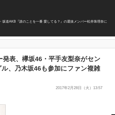
・坂道AKB『誰のことを一番 愛してる？』の選抜メンバー松井珠理奈に
ー発表、欅坂46・平手友梨奈がセン
ングル、乃木坂46も参加にファン複雑
2017年2月28日（火）13:57