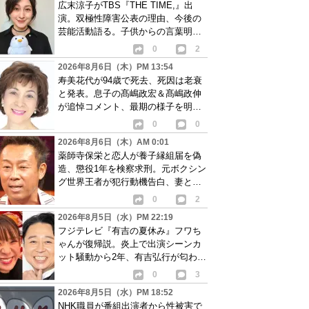
広末涼子がTBS『THE TIME,』出
演。双極性障害公表の理由、今後の
芸能活動語る。子供からの言葉明か
し批判も…
0
2
2026年8月6日（木）PM 13:54
寿美花代が94歳で死去、死因は老衰
と発表。息子の髙嶋政宏＆髙嶋政伸
が追悼コメント、最期の様子を明か
す
0
0
2026年8月6日（木）AM 0:01
薬師寺保栄と恋人が養子縁組届を偽
造、懲役1年を検察求刑。元ボクシン
グ世界王者が犯行動機告白、妻と離
婚成立も判明
0
2
2026年8月5日（水）PM 22:19
フジテレビ『有吉の夏休み』フワち
ゃんが復帰説。炎上で出演シーンカ
ット騒動から2年、有吉弘行が匂わせ
か
0
3
2026年8月5日（水）PM 18:52
NHK職員が番組出演者から性被害で