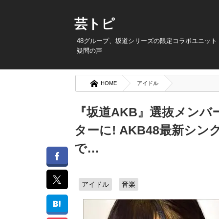
芸トピ
48グループ、坂道シリーズの限定コラボユニット
疑問の声
HOME
アイドル
『坂道AKB』選抜メンバ
ターに! AKB48最新シ
で…
アイドル
音楽