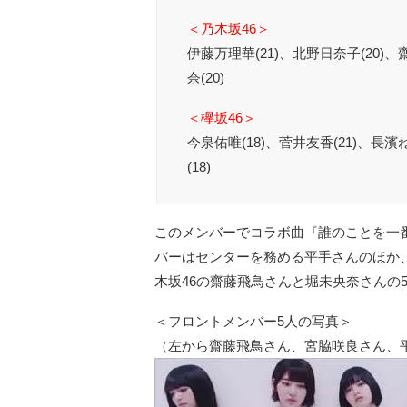
＜乃木坂46＞
伊藤万理華(21)、北野日奈子(20)、
奈(20)
＜欅坂46＞
今泉佑唯(18)、菅井友香(21)、長濱
(18)
このメンバーでコラボ曲『誰のことを一番
バーはセンターを務める平手さんのほか、S
木坂46の齋藤飛鳥さんと堀未央奈さんの
＜フロントメンバー5人の写真＞
（左から齋藤飛鳥さん、宮脇咲良さん、