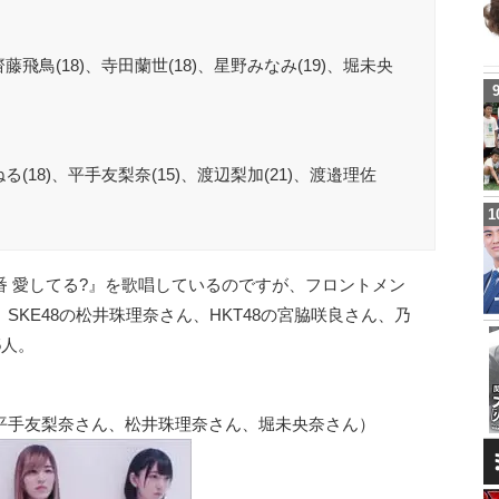
齋藤飛鳥(18)、寺田蘭世(18)、星野みなみ(19)、堀未央
ねる(18)、平手友梨奈(15)、渡辺梨加(21)、渡邉理佐
 愛してる?』を歌唱しているのですが、フロントメン
KE48の松井珠理奈さん、HKT48の宮脇咲良さん、乃
5人。
平手友梨奈さん、松井珠理奈さん、堀未央奈さん）