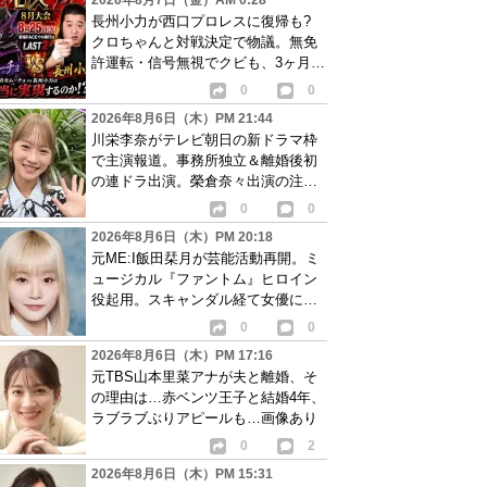
2026年8月7日（金）AM 0:28
長州小力が西口プロレスに復帰も?
クロちゃんと対戦決定で物議。無免
許運転・信号無視でクビも、3ヶ月で
リングに戻る
0
0
2026年8月6日（木）PM 21:44
川栄李奈がテレビ朝日の新ドラマ枠
で主演報道。事務所独立＆離婚後初
の連ドラ出演。榮倉奈々出演の注目
作に続き起用か
0
0
2026年8月6日（木）PM 20:18
元ME:I飯田栞月が芸能活動再開。ミ
ュージカル『ファントム』ヒロイン
役起用。スキャンダル経て女優に転
身か
0
0
2026年8月6日（木）PM 17:16
元TBS山本里菜アナが夫と離婚、そ
の理由は…赤ベンツ王子と結婚4年、
ラブラブぶりアピールも…画像あり
0
2
2026年8月6日（木）PM 15:31