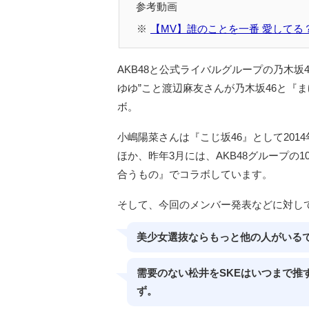
【MV】誰のことを一番 愛してる？ Shor
AKB48と公式ライバルグループの乃木坂4
ゆゆ”こと渡辺麻友さんが乃木坂46と『
ボ。
小嶋陽菜さんは『こじ坂46』として201
ほか、昨年3月には、AKB48グループの
合うもの』でコラボしています。
そして、今回のメンバー発表などに対し
美少女選抜ならもっと他の人がいる
需要のない松井をSKEはいつまで推
ず。