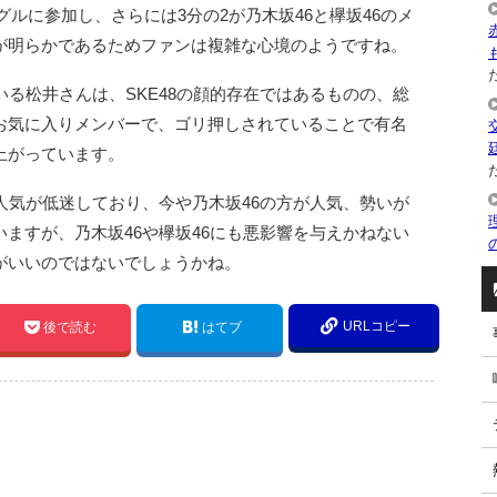
ングルに参加し、さらには3分の2が乃木坂46と欅坂46のメ
が明らかであるためファンは複雑な心境のようですね。
た
いる松井さんは、SKE48の顔的存在ではあるものの、総
お気に入りメンバーで、ゴリ押しされていることで有名
上がっています。
た
に人気が低迷しており、今や乃木坂46の方が人気、勢いが
ますが、乃木坂46や欅坂46にも悪影響を与えかねない
がいいのではないでしょうかね。
URLコピー
後で読む
はてブ