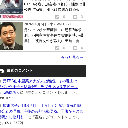
PTSD発症、加害者の名前・性別は非
公表で物議。NHKは適切な対応せず
謝罪
0
3
2026年8月5日（水）PM 16:21
元ジャンポケ斉藤慎二に懲役7年求
刑。不同意性交事件で実刑判決が濃
厚に…被害女性が裁判に出廷、深刻
な被害告白
0
4
もっと見る
⇒
最近のコメント
元TBS山本里菜アナが夫と離婚、その理由は…
赤ベンツ王子と結婚4年、ラブラブぶりアピール
も…画像あり
に『匿名』がコメントをしました。
8/8 10:55)
広末涼子がTBS『THE TIME,』出演。双極性障
害公表の理由、今後の芸能活動語る。子供からの言
葉明かし批判も…
に『匿名』がコメントをしまし
。(8/7 20:20)