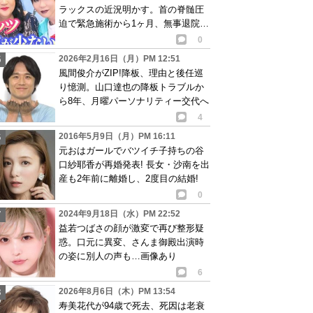
ラックスの近況明かす。首の脊髄圧
迫で緊急施術から1ヶ月、無事退院し
自宅療養中
0
2026年2月16日（月）PM 12:51
風間俊介がZIP!降板、理由と後任巡
り憶測。山口達也の降板トラブルか
ら8年、月曜パーソナリティー交代へ
4
2016年5月9日（月）PM 16:11
元おはガールでバツイチ子持ちの谷
口紗耶香が再婚発表! 長女・沙南を出
産も2年前に離婚し、2度目の結婚!
0
2024年9月18日（水）PM 22:52
益若つばさの顔が激変で再び整形疑
惑。口元に異変、さんま御殿出演時
の姿に別人の声も…画像あり
6
2026年8月6日（木）PM 13:54
寿美花代が94歳で死去、死因は老衰