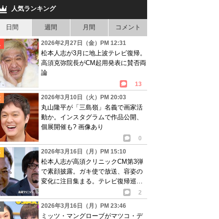
人気ランキング
日間
週間
月間
コメント
2026年2月27日（金）PM 12:31
松本人志が3月に地上波テレビ復帰。
高須克弥院長がCM起用発表に賛否両
論
13
2026年3月10日（火）PM 20:03
丸山隆平が「三島嶺」名義で画家活
動か。インスタグラムで作品公開、
個展開催も? 画像あり
0
2026年3月16日（月）PM 15:10
松本人志が高須クリニックCM第3弾
で素顔披露。ガキ使で放送、容姿の
変化に注目集まる。テレビ復帰巡り
様々な反応
2
2026年3月16日（月）PM 23:46
ミッツ・マングローブがマツコ・デ