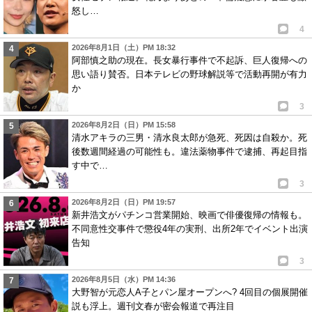
怒し…
4
2026年8月1日（土）PM 18:32
阿部慎之助の現在。長女暴行事件で不起訴、巨人復帰への
思い語り賛否。日本テレビの野球解説等で活動再開が有力
か
3
2026年8月2日（日）PM 15:58
清水アキラの三男・清水良太郎が急死、死因は自殺か。死
後数週間経過の可能性も。違法薬物事件で逮捕、再起目指
す中で…
3
2026年8月2日（日）PM 19:57
新井浩文がパチンコ営業開始、映画で俳優復帰の情報も。
不同意性交事件で懲役4年の実刑、出所2年でイベント出演
告知
3
2026年8月5日（水）PM 14:36
大野智が元恋人A子とパン屋オープンへ? 4回目の個展開催
説も浮上。週刊文春が密会報道で再注目