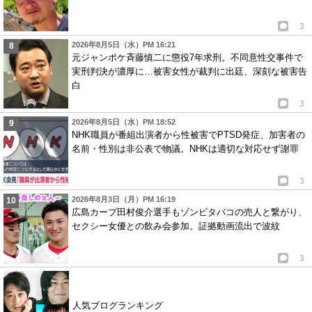
3
2026年8月5日（水）PM 16:21
元ジャンポケ斉藤慎二に懲役7年求刑。不同意性交事件で
実刑判決が濃厚に…被害女性が裁判に出廷、深刻な被害告
白
3
2026年8月5日（水）PM 18:52
NHK職員が番組出演者から性被害でPTSD発症、加害者の
名前・性別は非公表で物議。NHKは適切な対応せず謝罪
3
2026年8月3日（月）PM 16:19
広島カープ田村俊介選手もゾンビタバコの売人と繋がり、
セクシー女優との飲み会参加。証拠動画流出で波紋
3
人気ブログランキング