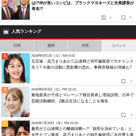
は!?仲が良いコンビは、ブラックマヨネーズと次長課長が
有名!?
0
0
人気ランキング
日間
週間
月間
コメント
2026年8月1日（土）AM 0:02
元宝塚・花乃まりあが三山凌輝とW不倫疑惑で大チャンス
失う? 今後の活動に悪影響の恐れ、事務所移籍が消滅も?
5
2026年8月4日（火）PM 22:51
菊地亜美が子供とマレーシア移住発表し理由説明。日本で
芸能活動継続、2拠点生活になることを報告
4
2026年7月30日（木）PM 22:55
趣里が三山凌輝との離婚決断へ?「覚悟を決めている」と
女性セブン報道。花乃まりあとのW不倫疑惑に水谷豊も激