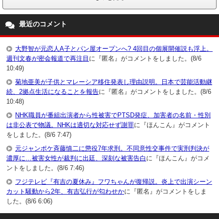
最近のコメント
大野智が元恋人A子とパン屋オープンへ? 4回目の個展開催説も浮上。
週刊文春が密会報道で再注目
に『匿名』がコメントをしました。(8/6
10:49)
菊地亜美が子供とマレーシア移住発表し理由説明。日本で芸能活動継
続、2拠点生活になることを報告
に『匿名』がコメントをしました。(8/6
10:48)
NHK職員が番組出演者から性被害でPTSD発症、加害者の名前・性別
は非公表で物議。NHKは適切な対応せず謝罪
に『ほんこん』がコメント
をしました。(8/6 7:47)
元ジャンポケ斉藤慎二に懲役7年求刑。不同意性交事件で実刑判決が
濃厚に…被害女性が裁判に出廷、深刻な被害告白
に『ほんこん』がコメ
ントをしました。(8/6 7:46)
フジテレビ『有吉の夏休み』フワちゃんが復帰説。炎上で出演シーン
カット騒動から2年、有吉弘行が匂わせか
に『匿名』がコメントをしま
した。(8/6 6:06)