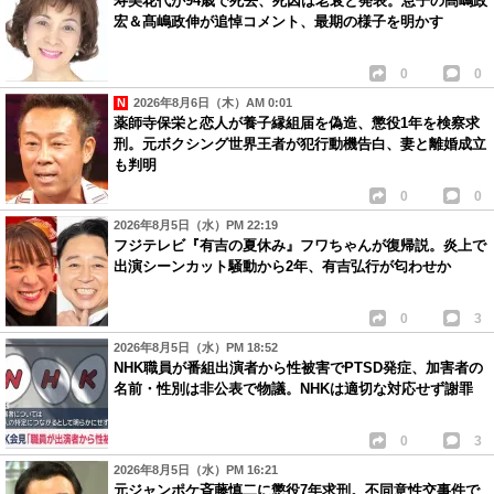
寿美花代が94歳で死去、死因は老衰と発表。息子の髙嶋政
宏＆髙嶋政伸が追悼コメント、最期の様子を明かす
0
0
2026年8月6日（木）AM 0:01
薬師寺保栄と恋人が養子縁組届を偽造、懲役1年を検察求
刑。元ボクシング世界王者が犯行動機告白、妻と離婚成立
も判明
0
0
2026年8月5日（水）PM 22:19
フジテレビ『有吉の夏休み』フワちゃんが復帰説。炎上で
出演シーンカット騒動から2年、有吉弘行が匂わせか
0
3
2026年8月5日（水）PM 18:52
NHK職員が番組出演者から性被害でPTSD発症、加害者の
名前・性別は非公表で物議。NHKは適切な対応せず謝罪
0
3
2026年8月5日（水）PM 16:21
元ジャンポケ斉藤慎二に懲役7年求刑。不同意性交事件で