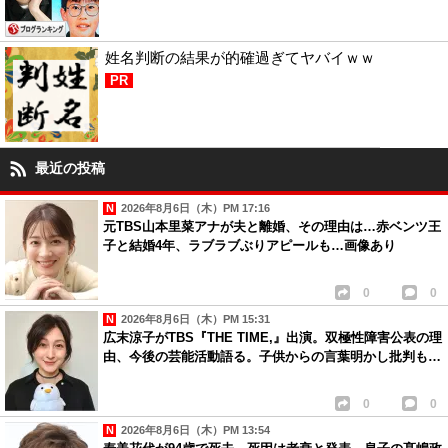
姓名判断の結果が的確過ぎてヤバイｗｗ
PR
最近の投稿
2026年8月6日（木）PM 17:16
元TBS山本里菜アナが夫と離婚、その理由は…赤ベンツ王
子と結婚4年、ラブラブぶりアピールも…画像あり
0
0
2026年8月6日（木）PM 15:31
広末涼子がTBS『THE TIME,』出演。双極性障害公表の理
由、今後の芸能活動語る。子供からの言葉明かし批判も…
0
0
2026年8月6日（木）PM 13:54