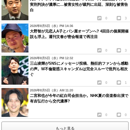
実刑判決が濃厚に…被害女性が裁判に出廷、深刻な被害告
白
0
3
2026年8月5日（水）PM 14:36
大野智が元恋人A子とパン屋オープンへ? 4回目の個展開催
説も浮上。週刊文春が密会報道で再注目
0
3
2026年8月5日（水）PM 12:32
三山凌輝がSNSにメッセージ投稿、熱狂的ファンから感動
の声。W不倫疑惑スキャンダルは完全スルーで批判も相次
ぐ
0
1
2026年8月5日（水）AM 11:20
二宮和也が今年の紅白司会担当か。NHK夏の音楽祭出演で
有吉弘行から交代濃厚?
0
0
もっと見る