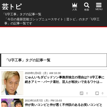
芸トピ
人気
「U字工事」タグの記事一覧
「今日の最新芸能ゴシップニュースサイト｜芸トピ」のタグ「U字工
事」の記事一覧です
「U字工事」タグの記事一覧
2020年1月6日（月）AM 10:30
じゅんいちダビッドソン事務所独立の理由は? U字工事に
続きアミー・パーク退社、芸人が相次いで去るワケは…
0
0
2013年10月7日（月）PM 15:03
仲が良いコンビと仲が悪く不仲説のあるお笑いコンビと