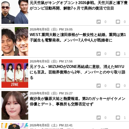
元天竺鼠がキングオブコント2026参戦。天竺川原と瀬下豊
がコンビ活動再開、解散7ヶ月で異例の復活で注目
0
0
2026年8月9日（日）PM 19:05
WEST.重岡大毅と濵田崇裕が一般女性と結婚。重岡は第1
子誕生も電撃発表。メンバー7人中4人が既婚者に
0
1
2026年8月9日（日）PM 17:56
元ドラム・MIZUHOがZONE再結成に意欲、消えたMIYU
にも言及。芸能界復帰から2年、メンバーとのやり取り語
る
0
0
2026年8月9日（日）PM 15:27
南沙良が藤原大祐と熱愛報道。第2のガッキーがイケメン
俳優とデート、事務所も交際否定せず
0
1
2026年8月8日（土）PM 22:41