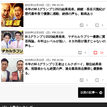
2021年12月19日（日）PM 23:33
今年のM-1グランプリ2021結果発表。錦鯉・長谷川雅紀が
歴代最年長で優勝に感動、納得の声も。動画あり
0
6
2020年12月20日（日）PM 23:26
M-1グランプリ2020結果発表、マヂカルラブリー優勝に賛
否両論。今年はレベルが低い、ネタ内容が漫才じゃないの
声も…
0
18
2019年12月22日（日）PM 22:56
今年のM-1グランプリ王者はミルクボーイ。順位結果発
表。視聴者からも絶賛の声、過去最高得点獲得し優勝飾
る。
0
7
以前の記事へ