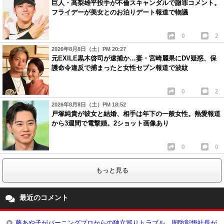
巨人・高梨雄平投手が不倫スキャンダルで謝罪コメント。
フライデーが美女とのお泊りデート報道で物議
0
2
2026年8月8日（土）PM 20:27
元EXILE黒木啓司が逮捕か…妻・宮崎麗果にDV疑惑、保
護命令違反で捕まったと女性セブン報道で波紋
0
2
2026年8月8日（土）PM 18:52
戸塚純貴が彼女と結婚、相手は年下の一般女性。熱愛報道
から3週間で電撃婚。2ショット画像あり
0
0
もっと見る
最近のコメント
藤あや子がバーニングプロからの独立巡りトラブル、周防彰悟社長が