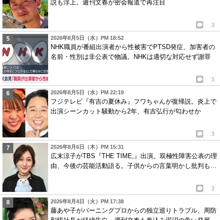
説も浮上。週刊文春が密会報道で再注目
3
2026年8月5日（水）PM 18:52
NHK職員が番組出演者から性被害でPTSD発症、加害者の
名前・性別は非公表で物議。NHKは適切な対応せず謝罪
3
2026年8月5日（水）PM 22:19
フジテレビ『有吉の夏休み』フワちゃんが復帰説。炎上で
出演シーンカット騒動から2年、有吉弘行が匂わせか
3
2026年8月6日（木）PM 15:31
広末涼子がTBS『THE TIME,』出演。双極性障害公表の理
由、今後の芸能活動語る。子供からの言葉明かし批判も…
3
2026年8月4日（火）PM 17:38
藤あや子がバーニングプロからの独立巡りトラブル、周防