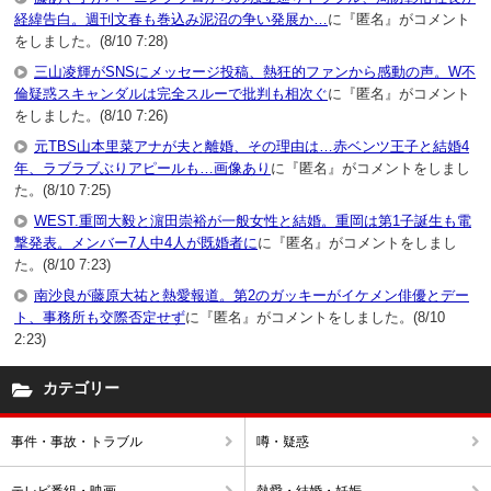
経緯告白。週刊文春も巻込み泥沼の争い発展か…
に『匿名』がコメント
をしました。(8/10 7:28)
三山凌輝がSNSにメッセージ投稿、熱狂的ファンから感動の声。W不
倫疑惑スキャンダルは完全スルーで批判も相次ぐ
に『匿名』がコメント
をしました。(8/10 7:26)
元TBS山本里菜アナが夫と離婚、その理由は…赤ベンツ王子と結婚4
年、ラブラブぶりアピールも…画像あり
に『匿名』がコメントをしまし
た。(8/10 7:25)
WEST.重岡大毅と濵田崇裕が一般女性と結婚。重岡は第1子誕生も電
撃発表。メンバー7人中4人が既婚者に
に『匿名』がコメントをしまし
た。(8/10 7:23)
南沙良が藤原大祐と熱愛報道。第2のガッキーがイケメン俳優とデー
ト、事務所も交際否定せず
に『匿名』がコメントをしました。(8/10
2:23)
カテゴリー
事件・事故・トラブル
噂・疑惑
テレビ番組・映画
熱愛・結婚・妊娠