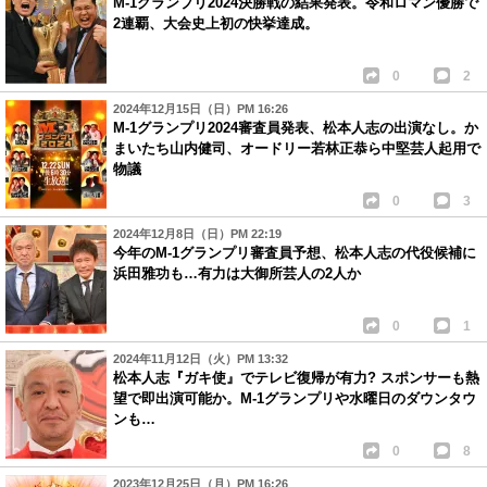
M-1グランプリ2024決勝戦の結果発表。令和ロマン優勝で
2連覇、大会史上初の快挙達成。
0
2
2024年12月15日（日）PM 16:26
M-1グランプリ2024審査員発表、松本人志の出演なし。か
まいたち山内健司、オードリー若林正恭ら中堅芸人起用で
物議
0
3
2024年12月8日（日）PM 22:19
今年のM-1グランプリ審査員予想、松本人志の代役候補に
浜田雅功も…有力は大御所芸人の2人か
0
1
2024年11月12日（火）PM 13:32
松本人志『ガキ使』でテレビ復帰が有力? スポンサーも熱
望で即出演可能か。M-1グランプリや水曜日のダウンタウ
ンも…
0
8
2023年12月25日（月）PM 16:26