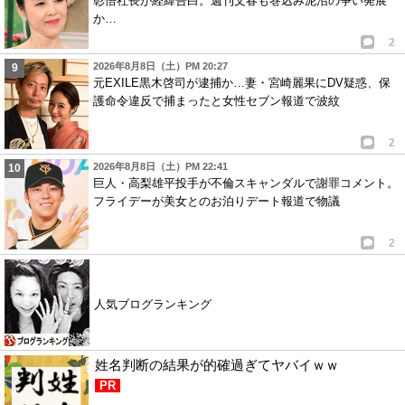
彰悟社長が経緯告白。週刊文春も巻込み泥沼の争い発展
か…
2
2026年8月8日（土）PM 20:27
元EXILE黒木啓司が逮捕か…妻・宮崎麗果にDV疑惑、保
護命令違反で捕まったと女性セブン報道で波紋
2
2026年8月8日（土）PM 22:41
巨人・高梨雄平投手が不倫スキャンダルで謝罪コメント。
フライデーが美女とのお泊りデート報道で物議
2
人気ブログランキング
姓名判断の結果が的確過ぎてヤバイｗｗ
PR