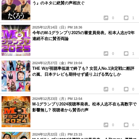
う』のネタに絶賛の声相次ぐ
0
1
2025年12月14日（日）PM 18:36
今年のM-1グランプリ2025の審査員発表。松本人志が2年
連続不在に賛否両論
0
1
2024年12月27日（金）PM 19:04
THE Wが視聴率低迷で終了も? 女芸人No.1決定戦に酷評
の嵐、日本テレビも期待せず盛り上げる気なしか
0
0
2024年12月23日（月）PM 12:54
M-1グランプリ2024視聴率発表。松本人志不在も高数字で
影響無し? 視聴者から賛否の声
0
6
2024年12月22日（日）PM 23:15