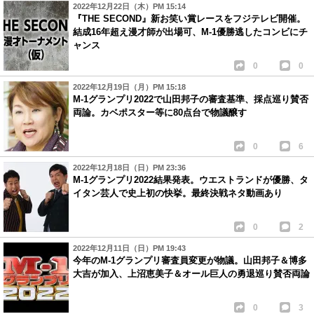
2022年12月22日（木）PM 15:14
『THE SECOND』新お笑い賞レースをフジテレビ開催。
結成16年超え漫才師が出場可、M-1優勝逃したコンビにチ
ャンス
0
0
2022年12月19日（月）PM 15:18
M-1グランプリ2022で山田邦子の審査基準、採点巡り賛否
両論。カベポスター等に80点台で物議醸す
0
6
2022年12月18日（日）PM 23:36
M-1グランプリ2022結果発表。ウエストランドが優勝、タ
イタン芸人で史上初の快挙。最終決戦ネタ動画あり
0
2
2022年12月11日（日）PM 19:43
今年のM-1グランプリ審査員変更が物議。山田邦子＆博多
大吉が加入、上沼恵美子＆オール巨人の勇退巡り賛否両論
0
3