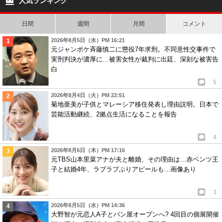
人気ランキング
日間
週間
月間
コメント
2026年8月5日（水）PM 16:21
元ジャンポケ斉藤慎二に懲役7年求刑。不同意性交事件で
実刑判決が濃厚に…被害女性が裁判に出廷、深刻な被害告
白
5
2026年8月4日（火）PM 22:51
菊地亜美が子供とマレーシア移住発表し理由説明。日本で
芸能活動継続、2拠点生活になることを報告
4
2026年8月6日（木）PM 17:16
元TBS山本里菜アナが夫と離婚、その理由は…赤ベンツ王
子と結婚4年、ラブラブぶりアピールも…画像あり
3
2026年8月5日（水）PM 14:36
大野智が元恋人A子とパン屋オープンへ? 4回目の個展開催