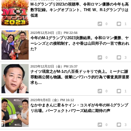
M-1グランプリ2023の視聴率、令和ロマン優勝の今年も高
数字記録。キングオブコント、THE W、R-1グランプリは
低迷
0
1
2023年12月24日（日）PM 22:56
今年のM-1グランプリ2023決勝結果。令和ロマン優勝、ヤ
ーレンズとの接戦制す。さや香は山田邦子の一言で救われ
た?
0
3
2023年12月22日（金）PM 15:37
ナイツ塙宣之がM-1の八百長ドッキリで炎上。ミーナに謝
罪動画公開も物議。後輩にパワハラ的行為で審査員辞退要
求も…
0
1
2023年9月8日（金）PM 16:12
なかやまきんに君＆ケイン・コスギが今年のM-1グランプ
リ出場。パーフェクトパワーズ結成に期待の声
0
3