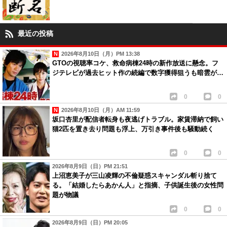
最近の投稿
2026年8月10日（月）PM 13:38
GTOの視聴率コケ、救命病棟24時の新作放送に懸念。フ
ジテレビが過去ヒット作の続編で数字獲得狙うも暗雲が…
0
0
2026年8月10日（月）AM 11:59
坂口杏里が配信者転身も夜逃げトラブル。家賃滞納で飼い
猫2匹を置き去り問題も浮上、万引き事件後も騒動続く
0
0
2026年8月9日（日）PM 21:51
上沼恵美子が三山凌輝の不倫疑惑スキャンダル斬り捨て
る。「結婚したらあかん人」と指摘、子供誕生後の女性問
題が物議
0
0
2026年8月9日（日）PM 20:05