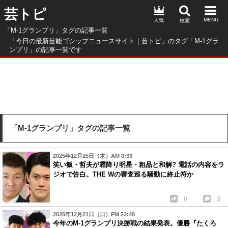
芸トピ
人気
「M-1グランプリ」タグの記事一覧
「今日の最新芸能ゴシップニュースサイト｜芸トピ」のタグ「M-1グラ
ンプリ」の記事一覧です
「M-1グランプリ」タグの記事一覧
2025年12月25日（木）AM 0:33
笑い飯・哲夫が霜降り明星・粗品と和解? 電話の内容をラ
ジオで告白。THE Wの審査巡る騒動に終止符か
0
3
2025年12月21日（日）PM 22:48
今年のM-1グランプリ決勝戦の結果発表。優勝『たくろ