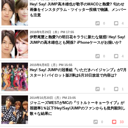
Hey! Say! JUMP高木雄也が歌手のMACOと熱愛? 匂わせ
画像をインスタグラム・ツイッター投稿で物議、メンバー
も注意
0
4
2016年9月29日（木）PM 17:55
伊野尾慧と熱愛?の明日花キララに新たな疑惑! Hey! Say!
JUMPの高木雄也とも関係? iPhoneケースがお揃いか?
0
4
2015年6月8日（月）PM 15:55
Hey! Say! JUMPの冠番組『いただきハイジャンプ』が7月
スタート! パイロット版2弾は6月10日放送で内容は?
0
1
2014年10月20日（月）PM 23:05
ジャニーズWESTがMCの『リトルトーキョーライブ』が
視聴率1％以下!Hey!Say!JUMPのファンからも批判殺到し
散々な結果に
0
33