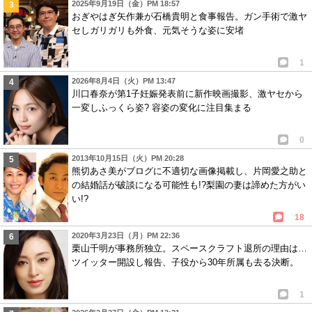
2025年9月19日（金）PM 18:57
おぎやはぎ矢作兼が石橋貴明と食事報告。ガン手術で激ヤ
セしガリガリも外食、元気そうな姿に安堵
1
2026年8月4日（火）PM 13:47
川口春奈が第1子妊娠発表前に新作映画撮影、激ヤセから
一変しふっくら姿? 容姿の変化に注目集まる
0
2013年10月15日（火）PM 20:28
熊切あさ美がブログに不適切な画像掲載し、片岡愛之助と
の結婚話が破談になる可能性も!?梨園の妻は諦めた方がい
い!?
18
2020年3月23日（月）PM 22:36
栗山千明が事務所独立。スペースクラフト退所の理由は…
ツイッター開設し報告、子役から30年所属も去る決断。
1