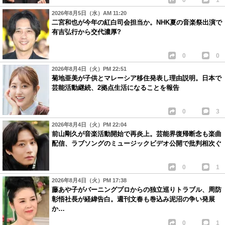
2026年8月5日（水）AM 11:20
二宮和也が今年の紅白司会担当か。NHK夏の音楽祭出演で
有吉弘行から交代濃厚?
0
0
2026年8月4日（火）PM 22:51
菊地亜美が子供とマレーシア移住発表し理由説明。日本で
芸能活動継続、2拠点生活になることを報告
0
3
2026年8月4日（火）PM 22:04
前山剛久が音楽活動開始で再炎上。芸能界復帰断念も楽曲
配信、ラブソングのミュージックビデオ公開で批判相次ぐ
0
1
2026年8月4日（火）PM 17:38
藤あや子がバーニングプロからの独立巡りトラブル、周防
彰悟社長が経緯告白。週刊文春も巻込み泥沼の争い発展
か…
0
1