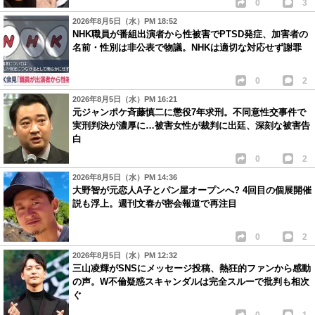
0
3
2026年8月5日（水）PM 18:52
NHK職員が番組出演者から性被害でPTSD発症、加害者の
名前・性別は非公表で物議。NHKは適切な対応せず謝罪
0
2
2026年8月5日（水）PM 16:21
元ジャンポケ斉藤慎二に懲役7年求刑。不同意性交事件で
実刑判決が濃厚に…被害女性が裁判に出廷、深刻な被害告
白
0
2
2026年8月5日（水）PM 14:36
大野智が元恋人A子とパン屋オープンへ? 4回目の個展開催
説も浮上。週刊文春が密会報道で再注目
0
2
2026年8月5日（水）PM 12:32
三山凌輝がSNSにメッセージ投稿、熱狂的ファンから感動
の声。W不倫疑惑スキャンダルは完全スルーで批判も相次
ぐ
0
1