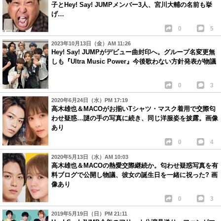
子とHey! Say! JUMPメンバー3人、宮川大輔の名前も挙
げ…
0
5
2023年10月13日（金）AM 11:26
Hey! Say! JUMPがデビュー曲封印へ。グループ名変更無
しも『Ultra Music Power』今後歌わない方針発表が物議
0
3
2020年6月24日（水）PM 17:19
高木雄也＆MACOがお揃いTシャツ・マスク着用で交際匂
わせ疑惑…謎の手の写真に続き、同じ洋服姿を披露。画像
あり
0
4
2020年5月13日（水）AM 10:03
高木雄也＆MACOの熱愛交際継続か。匂わせ疑惑写真を有
料ブログで公開し物議、彼女の誕生日を一緒に祝った? 画
像あり
0
3
2019年5月19日（日）PM 21:11