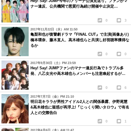
Hey! Say! JUMP今年のアリーナ公演見送り。ファンがマ
ナー違反、公共機関で悪質行為続け開催中止決定…
0
3
2017年11月22日（水）AM 11:50
亀梨和也が復讐劇ドラマ『FINAL CUT』で主演(画像あり)
橋本環奈、藤木直人、高木雄也らと共演し好視聴率獲得な
るか
0
0
2017年9月30日（土）PM 23:59
Hey! Say! JUMPファンのマナー違反行為でトラブル多
発、八乙女光や高木雄也らメンバーも注意喚起するが…
0
6
2017年7月7日（金）PM 21:10
明日花キララが男性アイドル2人との関係暴露、伊野尾慧
&高木雄也に疑惑が再浮上!『じっくり聞いタロウ』で有名
人との交際告白
0
1
2017年4月6日（木）AM 11:47