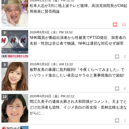
2026年2月27日（金）PM 12:31
松本人志が3月に地上波テレビ復帰。高須克弥院長がCM起
用発表に賛否両論
13
2026年8月5日（水）PM 18:52
NHK職員が番組出演者から性被害でPTSD発症、加害者の
名前・性別は非公表で物議。NHKは適切な対応せず謝罪
2
2015年3月5日（木）AM 11:22
板野友美の暴露に批判殺到!『今夜くらべてみました』で
ハリウッド進出したい発言はヤラセと裏事情激白で波紋!
6
2020年4月24日（金）PM 22:12
岡江久美子の遺体火葬され大和田獏がコメント。天までと
どけ出演者も追悼、イジメ告白の長女役・若林志穂も涙な
がらに…
1