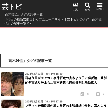
芸トピ
人気
「高木雄也」タグの記事一覧
「今日の最新芸能ゴシップニュースサイト｜芸トピ」のタグ「高木雄
也」の記事一覧です
「高木雄也」タグの記事一覧
2024年2月23日（金）PM 18:39
岩橋良昌がエアガン事件否定の真木よう子に猛反論、差別
的発言巡り炎上も…吉本興業も痛烈批判し騒動拡大
0
7
2024年2月21日（水）PM 17:29
プラマイ岩橋良昌が暴力被害の主張継続で波紋。真木よう