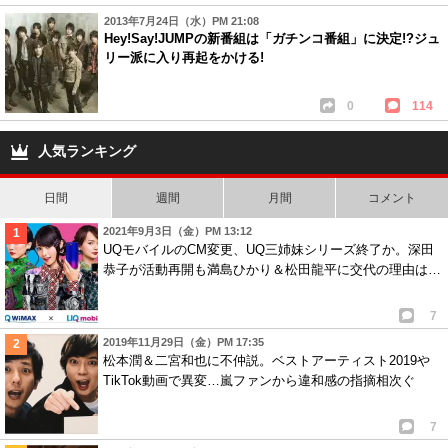
2013年7月24日（水）PM 21:08
Hey!Say!JUMPの新番組は「ガチンコ番組」に決定!?ジュ
リー派に入り再起をかける!
0
114
人気ランキング
日間
週間
月間
コメント
2021年9月3日（金）PM 13:12
UQモバイルのCM変更、UQ三姉妹シリーズ終了か。深田
恭子が活動再開も満島ひかり＆松田龍平に交代の理由は…
7
2019年11月29日（金）PM 17:35
松本潤＆二宮和也に不仲説。ベストアーティスト2019や
TikTok動画で異変…嵐ファンから違和感の指摘相次ぐ
7