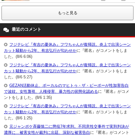
もっと見る
最近のコメント
フジテレビ『有吉の夏休み』フワちゃんが復帰説。炎上で出演シーン
カット騒動から2年、有吉弘行が匂わせか
に『匿名』がコメントをしま
した。(8/6 6:06)
フジテレビ『有吉の夏休み』フワちゃんが復帰説。炎上で出演シーン
カット騒動から2年、有吉弘行が匂わせか
に『匿名』がコメントをしま
した。(8/6 5:27)
GEZAN活動休止、ボーカルのマヒトゥ・ザ・ピーポーが性加害告白
で波紋。女性蔑視、人権侵害、暴力性の状態化認める
に『匿名』がコメ
ントをしました。(8/6 1:35)
フジテレビ『有吉の夏休み』フワちゃんが復帰説。炎上で出演シーン
カット騒動から2年、有吉弘行が匂わせか
に『匿名』がコメントをしま
した。(8/6 1:25)
元ジャンポケ斉藤慎二に懲役7年求刑。不同意性交事件で実刑判決が
濃厚に…被害女性が裁判に出廷、深刻な被害告白
に『匿名』がコメント