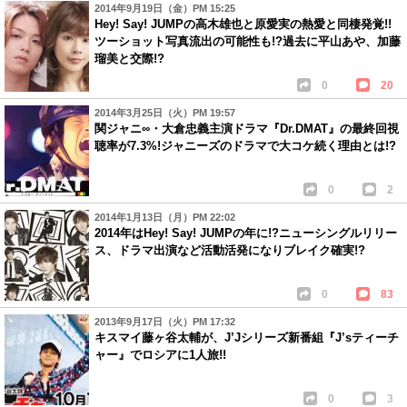
2014年9月19日（金）PM 15:25
Hey! Say! JUMPの高木雄也と原愛実の熱愛と同棲発覚!!
ツーショット写真流出の可能性も!?過去に平山あや、加藤
瑠美と交際!?
0
20
2014年3月25日（火）PM 19:57
関ジャニ∞・大倉忠義主演ドラマ『Dr.DMAT』の最終回視
聴率が7.3%!ジャニーズのドラマで大コケ続く理由とは!?
0
2
2014年1月13日（月）PM 22:02
2014年はHey! Say! JUMPの年に!?ニューシングルリリー
ス、ドラマ出演など活動活発になりブレイク確実!?
0
83
2013年9月17日（火）PM 17:32
キスマイ藤ヶ谷太輔が、J’Jシリーズ新番組『J’sティーチ
ャー』でロシアに1人旅!!
0
3