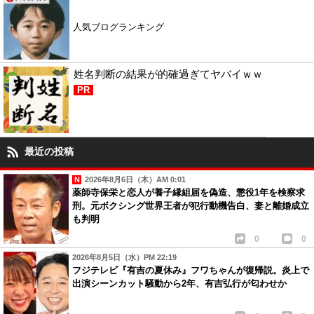
人気ブログランキング
姓名判断の結果が的確過ぎてヤバイｗｗ
PR
最近の投稿
2026年8月6日（木）AM 0:01
薬師寺保栄と恋人が養子縁組届を偽造、懲役1年を検察求
刑。元ボクシング世界王者が犯行動機告白、妻と離婚成立
も判明
0
0
2026年8月5日（水）PM 22:19
フジテレビ『有吉の夏休み』フワちゃんが復帰説。炎上で
出演シーンカット騒動から2年、有吉弘行が匂わせか