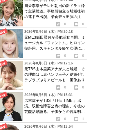
2026年8月6日（木）PM 21:44
川栄李奈がテレビ朝日の新ドラマ枠
で主演報道。事務所独立＆離婚後初
の連ドラ出演。榮倉奈々出演の注目
作に続き起用か
0
0
2026年8月6日（木）PM 20:18
元ME:I飯田栞月が芸能活動再開。ミ
ュージカル『ファントム』ヒロイン
役起用。スキャンダル経て女優に転
身か
0
0
2026年8月6日（木）PM 17:16
元TBS山本里菜アナが夫と離婚、そ
の理由は…赤ベンツ王子と結婚4年、
ラブラブぶりアピールも…画像あり
0
0
2026年8月6日（木）PM 15:31
広末涼子がTBS『THE TIME,』出
演。双極性障害公表の理由、今後の
芸能活動語る。子供からの言葉明か
し批判も…
0
1
2026年8月6日（木）PM 13:54