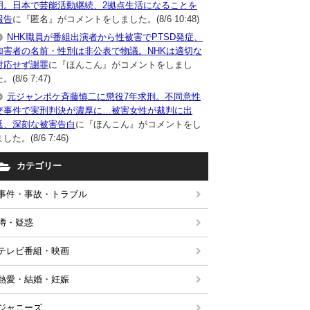
明。日本で芸能活動継続、2拠点生活になることを
報告
に『匿名』がコメントをしました。(8/6 10:48)
NHK職員が番組出演者から性被害でPTSD発症、
加害者の名前・性別は非公表で物議。NHKは適切な
対応せず謝罪
に『ほんこん』がコメントをしまし
。(8/6 7:47)
元ジャンポケ斉藤慎二に懲役7年求刑。不同意性
交事件で実刑判決が濃厚に…被害女性が裁判に出
廷、深刻な被害告白
に『ほんこん』がコメントをし
した。(8/6 7:46)
カテゴリー
事件・事故・トラブル
噂・疑惑
テレビ番組・映画
熱愛・結婚・妊娠
ジャニーズ