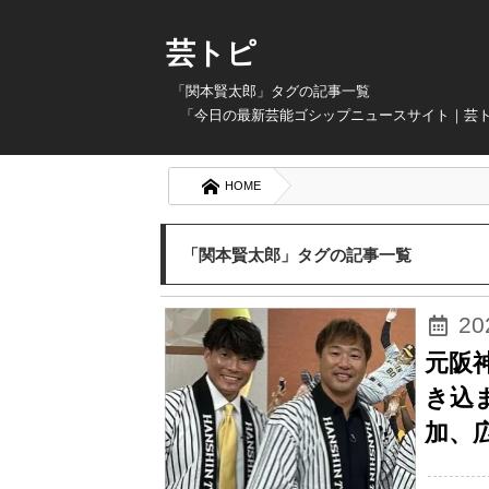
芸トピ
「関本賢太郎」タグの記事一覧
「今日の最新芸能ゴシップニュースサイト｜芸
HOME
「関本賢太郎」タグの記事一覧
2
元阪
き込
加、