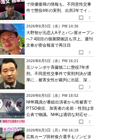
で俳優復帰の情報も。不同意性交事
件で懲役4年の実刑、出所2年でイベ
ント出演告知
3
2026年8月5日（水）PM 14:36
大野智が元恋人A子とパン屋オープン
へ? 4回目の個展開催説も浮上。週刊
文春が密会報道で再注目
3
2026年8月5日（水）PM 16:21
元ジャンポケ斉藤慎二に懲役7年求
刑。不同意性交事件で実刑判決が濃
厚に…被害女性が裁判に出廷、深刻
な被害告白
3
2026年8月5日（水）PM 18:52
NHK職員が番組出演者から性被害で
PTSD発症、加害者の名前・性別は非
公表で物議。NHKは適切な対応せず
謝罪
3
2026年8月3日（月）PM 16:19
広島カープ田村俊介選手もゾンビタ