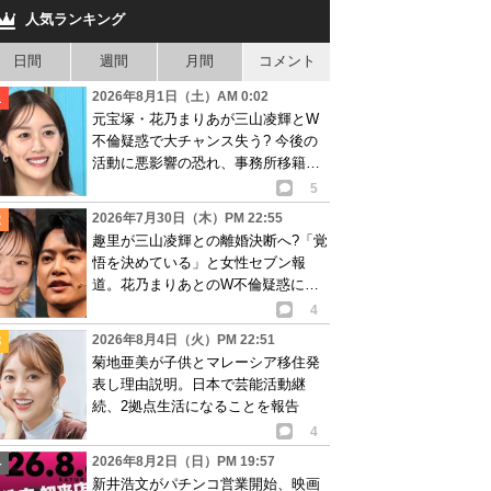
人気ランキング
日間
週間
月間
コメント
2026年8月1日（土）AM 0:02
元宝塚・花乃まりあが三山凌輝とW
不倫疑惑で大チャンス失う? 今後の
活動に悪影響の恐れ、事務所移籍が
消滅も?
5
2026年7月30日（木）PM 22:55
趣里が三山凌輝との離婚決断へ?「覚
悟を決めている」と女性セブン報
道。花乃まりあとのW不倫疑惑に水
谷豊も激怒し…
4
2026年8月4日（火）PM 22:51
菊地亜美が子供とマレーシア移住発
表し理由説明。日本で芸能活動継
続、2拠点生活になることを報告
4
2026年8月2日（日）PM 19:57
新井浩文がパチンコ営業開始、映画