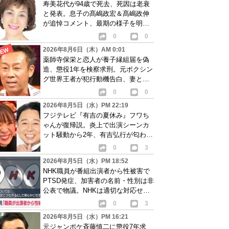
寿美花代が94歳で死去、死因は老衰
と発表。息子の髙嶋政宏＆髙嶋政伸
が追悼コメント、最期の様子を明か
す
0
0
2026年8月6日（木）AM 0:01
薬師寺保栄と恋人が養子縁組届を偽
造、懲役1年を検察求刑。元ボクシン
グ世界王者が犯行動機告白、妻と離
婚成立も判明
0
0
2026年8月5日（水）PM 22:19
フジテレビ『有吉の夏休み』フワち
ゃんが復帰説。炎上で出演シーンカ
ット騒動から2年、有吉弘行が匂わせ
か
0
3
2026年8月5日（水）PM 18:52
NHK職員が番組出演者から性被害で
PTSD発症、加害者の名前・性別は非
公表で物議。NHKは適切な対応せず
謝罪
0
3
2026年8月5日（水）PM 16:21
元ジャンポケ斉藤慎二に懲役7年求