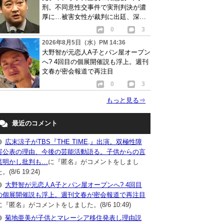
刑。不同意性交事件で実刑判決が濃
厚に…被害女性が裁判に出廷、深刻
な被害告白
0
3
2026年8月5日（水）PM 14:36
大野智が元恋人A子とパン屋オープン
へ? 4回目の個展開催説も浮上。週刊
文春が密会報道で再注目
0
3
もっと見る
⇒
最近のコメント
広末涼子がTBS『THE TIME,』出演。双極性障
害公表の理由、今後の芸能活動語る。子供からの言
葉明かし批判も…
に『匿名』がコメントをしまし
。(8/6 19:24)
大野智が元恋人A子とパン屋オープンへ? 4回目
の個展開催説も浮上。週刊文春が密会報道で再注目
に『匿名』がコメントをしました。(8/6 10:49)
菊地亜美が子供とマレーシア移住発表し理由説