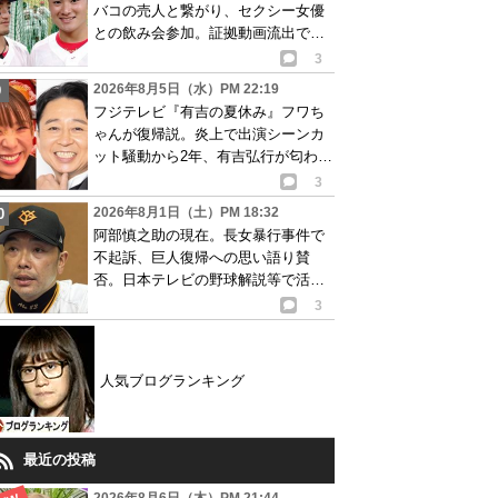
バコの売人と繋がり、セクシー女優
との飲み会参加。証拠動画流出で波
紋
3
2026年8月5日（水）PM 22:19
フジテレビ『有吉の夏休み』フワち
ゃんが復帰説。炎上で出演シーンカ
ット騒動から2年、有吉弘行が匂わせ
か
3
2026年8月1日（土）PM 18:32
阿部慎之助の現在。長女暴行事件で
不起訴、巨人復帰への思い語り賛
否。日本テレビの野球解説等で活動
再開が有力か
3
人気ブログランキング
最近の投稿