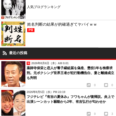
人気ブログランキング
姓名判断の結果が的確過ぎてヤバイｗｗ
PR
最近の投稿
2026年8月6日（木）AM 0:01
薬師寺保栄と恋人が養子縁組届を偽造、懲役1年を検察求
刑。元ボクシング世界王者が犯行動機告白、妻と離婚成立
も判明
0
0
2026年8月5日（水）PM 22:19
フジテレビ『有吉の夏休み』フワちゃんが復帰説。炎上で
出演シーンカット騒動から2年、有吉弘行が匂わせか
0
3