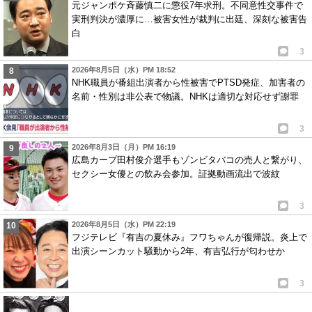
元ジャンポケ斉藤慎二に懲役7年求刑。不同意性交事件で
実刑判決が濃厚に…被害女性が裁判に出廷、深刻な被害告
白
3
2026年8月5日（水）PM 18:52
NHK職員が番組出演者から性被害でPTSD発症、加害者の
名前・性別は非公表で物議。NHKは適切な対応せず謝罪
3
2026年8月3日（月）PM 16:19
広島カープ田村俊介選手もゾンビタバコの売人と繋がり、
セクシー女優との飲み会参加。証拠動画流出で波紋
3
2026年8月5日（水）PM 22:19
フジテレビ『有吉の夏休み』フワちゃんが復帰説。炎上で
出演シーンカット騒動から2年、有吉弘行が匂わせか
3