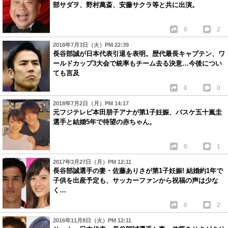
部サダヲ、野村萬斎、安藤サクラ等と共に出演。
0
2
2018年7月3日（火）PM 22:39
長谷部誠が日本代表引退を表明。歴代最長キャプテン、ワ
ールドカップ3大会で統率もチーム去る決意…今後につい
ても言及
0
0
2018年7月2日（月）PM 14:17
元フジテレビ本田朋子アナが第1子妊娠、バスケ五十嵐圭
選手と結婚5年で待望の赤ちゃん。
0
1
2017年3月27日（月）PM 12:11
長谷部誠選手の妻・佐藤ありさが第1子妊娠! 結婚約1年で
子供を出産予定も、サッカーファンから祝福の声は少な
く…
0
2
2016年11月8日（火）PM 12:11