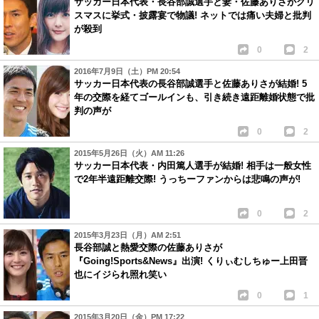
サッカー日本代表・長谷部誠選手と妻・佐藤ありさがクリ
スマスに挙式・披露宴で物議! ネットでは痛い夫婦と批判
が殺到
0
2
2016年7月9日（土）PM 20:54
サッカー日本代表の長谷部誠選手と佐藤ありさが結婚! 5
年の交際を経てゴールインも、引き続き遠距離婚状態で批
判の声が
0
2
2015年5月26日（火）AM 11:26
サッカー日本代表・内田篤人選手が結婚! 相手は一般女性
で2年半遠距離交際! うっちーファンからは悲鳴の声が!
0
2
2015年3月23日（月）AM 2:51
長谷部誠と熱愛交際の佐藤ありさが
『Going!Sports&News』出演! くりぃむしちゅー上田晋
也にイジられ照れ笑い
0
1
2015年3月20日（金）PM 17:22