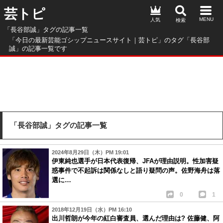
芸トピ
人気
「長谷部誠」タグの記事一覧
「今日の最新芸能ゴシップニュースサイト｜芸トピ」のタグ「長谷部
誠」の記事一覧です
「長谷部誠」タグの記事一覧
2024年8月29日（木）PM 19:01
伊東純也選手が日本代表復帰、JFAが理由説明。性加害疑
惑事件で不起訴は関係なしと語り疑問の声。佐野海舟は落
選に…
0
1
2018年12月19日（水）PM 16:10
出川哲朗が今年の紅白審査員、選んだ理由は? 佐藤健、阿