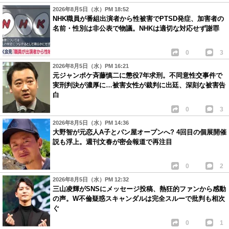
2026年8月5日（水）PM 18:52
NHK職員が番組出演者から性被害でPTSD発症、加害者の
名前・性別は非公表で物議。NHKは適切な対応せず謝罪
0
3
2026年8月5日（水）PM 16:21
元ジャンポケ斉藤慎二に懲役7年求刑。不同意性交事件で
実刑判決が濃厚に…被害女性が裁判に出廷、深刻な被害告
白
0
3
2026年8月5日（水）PM 14:36
大野智が元恋人A子とパン屋オープンへ? 4回目の個展開催
説も浮上。週刊文春が密会報道で再注目
0
2
2026年8月5日（水）PM 12:32
三山凌輝がSNSにメッセージ投稿、熱狂的ファンから感動
の声。W不倫疑惑スキャンダルは完全スルーで批判も相次
ぐ
0
1