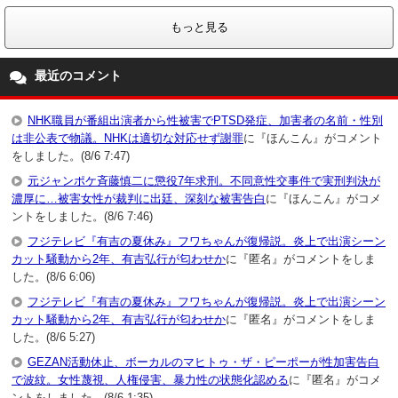
もっと見る
最近のコメント
NHK職員が番組出演者から性被害でPTSD発症、加害者の名前・性別
は非公表で物議。NHKは適切な対応せず謝罪
に『ほんこん』がコメント
をしました。(8/6 7:47)
元ジャンポケ斉藤慎二に懲役7年求刑。不同意性交事件で実刑判決が
濃厚に…被害女性が裁判に出廷、深刻な被害告白
に『ほんこん』がコメ
ントをしました。(8/6 7:46)
フジテレビ『有吉の夏休み』フワちゃんが復帰説。炎上で出演シーン
カット騒動から2年、有吉弘行が匂わせか
に『匿名』がコメントをしま
した。(8/6 6:06)
フジテレビ『有吉の夏休み』フワちゃんが復帰説。炎上で出演シーン
カット騒動から2年、有吉弘行が匂わせか
に『匿名』がコメントをしま
した。(8/6 5:27)
GEZAN活動休止、ボーカルのマヒトゥ・ザ・ピーポーが性加害告白
で波紋。女性蔑視、人権侵害、暴力性の状態化認める
に『匿名』がコメ
ントをしました。(8/6 1:35)