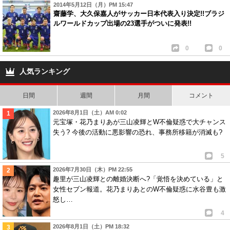
2014年5月12日（月）PM 15:47
齋藤学、大久保嘉人がサッカー日本代表入り決定!!ブラジ
ルワールドカップ出場の23選手がついに発表!!
0
0
人気ランキング
日間
週間
月間
コメント
2026年8月1日（土）AM 0:02
元宝塚・花乃まりあが三山凌輝とW不倫疑惑で大チャンス
失う? 今後の活動に悪影響の恐れ、事務所移籍が消滅も?
5
2026年7月30日（木）PM 22:55
趣里が三山凌輝との離婚決断へ?「覚悟を決めている」と
女性セブン報道。花乃まりあとのW不倫疑惑に水谷豊も激
怒し…
4
2026年8月1日（土）PM 18:32