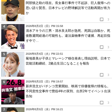
阿部慎之助の現在。長女暴行事件で不起訴、巨人復帰への
思い語り賛否。日本テレビの野球解説等で活動再開が有力
か
3
2026年8月2日（日）PM 15:58
清水アキラの三男・清水良太郎が急死、死因は自殺か。死
後数週間経過の可能性も。違法薬物事件で逮捕、再起目指
す中で…
3
2026年8月4日（火）PM 22:51
菊地亜美が子供とマレーシア移住発表し理由説明。日本で
芸能活動継続、2拠点生活になることを報告
3
2026年8月2日（日）PM 19:57
新井浩文がパチンコ営業開始、映画で俳優復帰の情報も。
不同意性交事件で懲役4年の実刑、出所2年でイベント出演
告知
3
2026年8月5日（水）PM 16:21