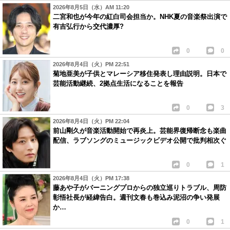
2026年8月5日（水）AM 11:20
二宮和也が今年の紅白司会担当か。NHK夏の音楽祭出演で
有吉弘行から交代濃厚?
0
0
2026年8月4日（火）PM 22:51
菊地亜美が子供とマレーシア移住発表し理由説明。日本で
芸能活動継続、2拠点生活になることを報告
0
3
2026年8月4日（火）PM 22:04
前山剛久が音楽活動開始で再炎上。芸能界復帰断念も楽曲
配信、ラブソングのミュージックビデオ公開で批判相次ぐ
0
1
2026年8月4日（火）PM 17:38
藤あや子がバーニングプロからの独立巡りトラブル、周防
彰悟社長が経緯告白。週刊文春も巻込み泥沼の争い発展
か…
0
1