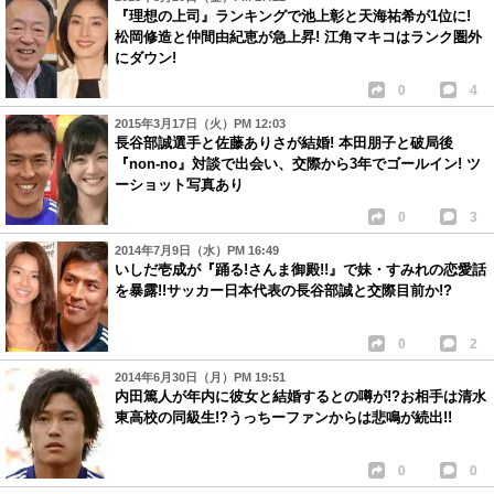
『理想の上司』ランキングで池上彰と天海祐希が1位に!
松岡修造と仲間由紀恵が急上昇! 江角マキコはランク圏外
にダウン!
0
4
2015年3月17日（火）PM 12:03
長谷部誠選手と佐藤ありさが結婚! 本田朋子と破局後
『non-no』対談で出会い、交際から3年でゴールイン! ツ
ーショット写真あり
0
3
2014年7月9日（水）PM 16:49
いしだ壱成が『踊る!さんま御殿!!』で妹・すみれの恋愛話
を暴露!!サッカー日本代表の長谷部誠と交際目前か!?
0
2
2014年6月30日（月）PM 19:51
内田篤人が年内に彼女と結婚するとの噂が!?お相手は清水
東高校の同級生!?うっちーファンからは悲鳴が続出!!
0
0