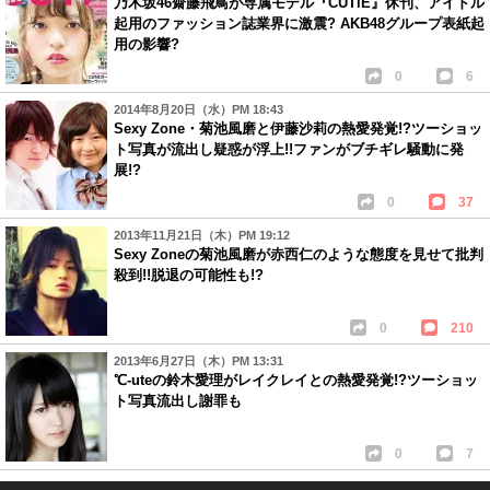
乃木坂46齋藤飛鳥が専属モデル『CUTiE』休刊、アイドル
起用のファッション誌業界に激震? AKB48グループ表紙起
用の影響?
0
6
2014年8月20日（水）PM 18:43
Sexy Zone・菊池風磨と伊藤沙莉の熱愛発覚!?ツーショッ
ト写真が流出し疑惑が浮上!!ファンがブチギレ騒動に発
展!?
0
37
2013年11月21日（木）PM 19:12
Sexy Zoneの菊池風磨が赤西仁のような態度を見せて批判
殺到!!脱退の可能性も!?
0
210
2013年6月27日（木）PM 13:31
℃-uteの鈴木愛理がレイクレイとの熱愛発覚!?ツーショッ
ト写真流出し謝罪も
0
7