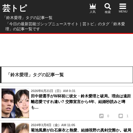
芸トピ
人気
「鈴木愛理」タグの記事一覧
「今日の最新芸能ゴシップニュースサイト｜芸トピ」のタグ「鈴木愛
理」の記事一覧です
「鈴木愛理」タグの記事一覧
2026年6月21日（日）AM 0:31
田中碧選手がW杯前に彼女・鈴木愛理と破局。理由は遠距
離恋愛ですれ違い? 交際宣言から4年、結婚秒読みと噂
も…
0
1
2024年3月8日（金）AM 11:05
菊池風磨が白石麻衣と熱愛、結婚視野の真剣交際か。破局