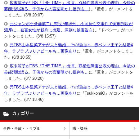
広末涼子がTBS『THE TIME,』出演。双極性障害公表の理由、今後の
芸能活動語る。子供からの言葉明かし批判も…
に『匿名』がコメントを
しました。(8/8 20:07)
元ジャンポケ斉藤慎二に懲役7年求刑。不同意性交事件で実刑判決が
濃厚に…被害女性が裁判に出廷、深刻な被害告白
に『ドバシー』がコメ
ントをしました。(8/8 15:57)
元TBS山本里菜アナが夫と離婚、その理由は…赤ベンツ王子と結婚4
年、ラブラブぶりアピールも…画像あり
に『匿名』がコメントをしまし
た。(8/8 10:55)
広末涼子がTBS『THE TIME,』出演。双極性障害公表の理由、今後の
芸能活動語る。子供からの言葉明かし批判も…
に『匿名』がコメントを
しました。(8/7 20:20)
元TBS山本里菜アナが夫と離婚、その理由は…赤ベンツ王子と結婚4
年、ラブラブぶりアピールも…画像あり
に『TsukkomiQ』がコメントを
しました。(8/7 18:46)
カテゴリー
事件・事故・トラブル
噂・疑惑