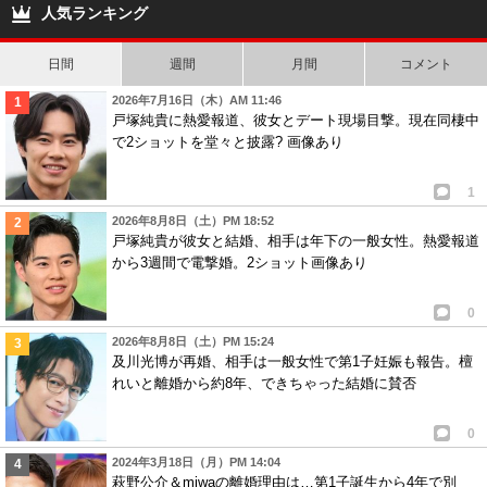
人気ランキング
日間
週間
月間
コメント
2026年7月16日（木）AM 11:46
戸塚純貴に熱愛報道、彼女とデート現場目撃。現在同棲中
で2ショットを堂々と披露? 画像あり
1
2026年8月8日（土）PM 18:52
戸塚純貴が彼女と結婚、相手は年下の一般女性。熱愛報道
から3週間で電撃婚。2ショット画像あり
0
2026年8月8日（土）PM 15:24
及川光博が再婚、相手は一般女性で第1子妊娠も報告。檀
れいと離婚から約8年、できちゃった結婚に賛否
0
2024年3月18日（月）PM 14:04
萩野公介＆miwaの離婚理由は…第1子誕生から4年で別