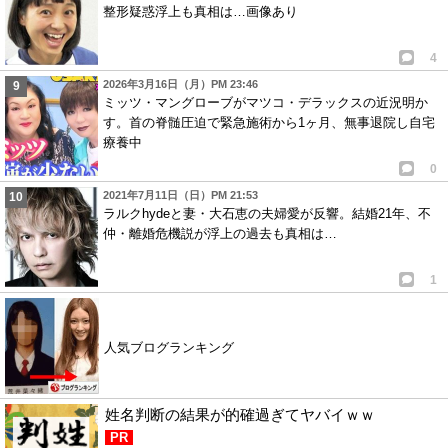
整形疑惑浮上も真相は…画像あり
4
2026年3月16日（月）PM 23:46
ミッツ・マングローブがマツコ・デラックスの近況明か
す。首の脊髄圧迫で緊急施術から1ヶ月、無事退院し自宅
療養中
0
2021年7月11日（日）PM 21:53
ラルクhydeと妻・大石恵の夫婦愛が反響。結婚21年、不
仲・離婚危機説が浮上の過去も真相は…
1
人気ブログランキング
姓名判断の結果が的確過ぎてヤバイｗｗ
PR