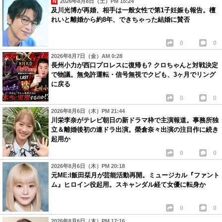
2026年8月8日（土）PM 15:24
及川光博が再婚、相手は一般女性で第1子妊娠も報告。檀
れいと離婚から約8年、できちゃった結婚に賛否
0
0
2026年8月7日（金）AM 0:28
長州小力が西口プロレスに復帰も? クロちゃんと対戦決定
で物議。無免許運転・信号無視でクビも、3ヶ月でリング
に戻る
0
0
2026年8月6日（木）PM 21:44
川栄李奈がテレビ朝日の新ドラマ枠で主演報道。事務所独
立＆離婚後初の連ドラ出演。榮倉奈々出演の注目作に続き
起用か
0
0
2026年8月6日（木）PM 20:18
元ME:I飯田栞月が芸能活動再開。ミュージカル『ファント
ム』ヒロイン役起用。スキャンダル経て女優に転身か
0
0
2026年8月6日（木）PM 17:16