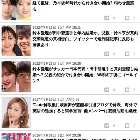
経て復縁、乃木坂46時代から付き合い開始? 匂わせ疑惑
も…
0
1
2022年7月12日（火）PM 15:11
鈴木愛理が田中碧選手と年内結婚か。父親・鈴木亨が真剣
交際報道の真相告白。ツイッターで週刊誌記事に反応も…
画像あり
0
1
2022年3月27日（日）PM 19:25
鈴木愛理がサッカー日本代表・田中碧選手と真剣交際し結
婚へ? 父親の紹介で付き合い開始、W杯終了後にゴールイ
ン?
0
2
2017年5月28日（日）AM 0:35
℃-ute解散後に萩原舞が芸能界引退ブログで発表、海外で
英語の勉強すると留学宣言! 他メンバーは芸能活動を継続
0
1
2015年7月31日（金）PM 23:28