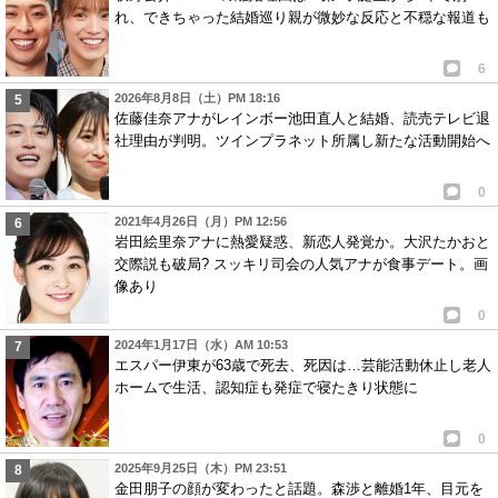
れ、できちゃった結婚巡り親が微妙な反応と不穏な報道も
6
2026年8月8日（土）PM 18:16
佐藤佳奈アナがレインボー池田直人と結婚、読売テレビ退
社理由が判明。ツインプラネット所属し新たな活動開始へ
0
2021年4月26日（月）PM 12:56
岩田絵里奈アナに熱愛疑惑、新恋人発覚か。大沢たかおと
交際説も破局? スッキリ司会の人気アナが食事デート。画
像あり
0
2024年1月17日（水）AM 10:53
エスパー伊東が63歳で死去、死因は…芸能活動休止し老人
ホームで生活、認知症も発症で寝たきり状態に
0
2025年9月25日（木）PM 23:51
金田朋子の顔が変わったと話題。森渉と離婚1年、目元を