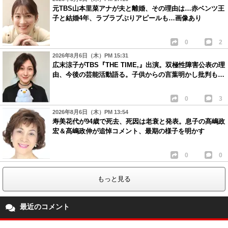
元TBS山本里菜アナが夫と離婚、その理由は…赤ベンツ王
子と結婚4年、ラブラブぶりアピールも…画像あり
0
2
2026年8月6日（木）PM 15:31
広末涼子がTBS『THE TIME,』出演。双極性障害公表の理
由、今後の芸能活動語る。子供からの言葉明かし批判も…
0
3
2026年8月6日（木）PM 13:54
寿美花代が94歳で死去、死因は老衰と発表。息子の髙嶋政
宏＆髙嶋政伸が追悼コメント、最期の様子を明かす
0
0
もっと見る
最近のコメント