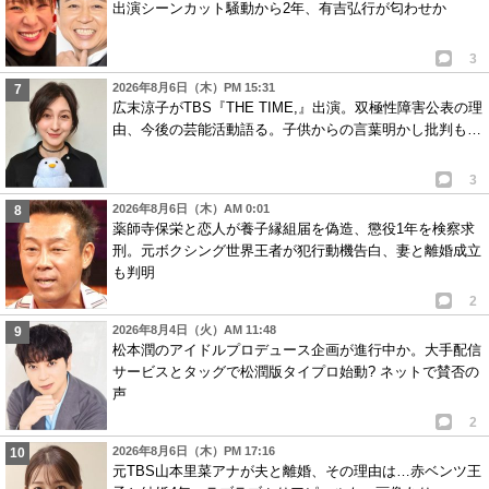
出演シーンカット騒動から2年、有吉弘行が匂わせか
3
2026年8月6日（木）PM 15:31
広末涼子がTBS『THE TIME,』出演。双極性障害公表の理
由、今後の芸能活動語る。子供からの言葉明かし批判も…
3
2026年8月6日（木）AM 0:01
薬師寺保栄と恋人が養子縁組届を偽造、懲役1年を検察求
刑。元ボクシング世界王者が犯行動機告白、妻と離婚成立
も判明
2
2026年8月4日（火）AM 11:48
松本潤のアイドルプロデュース企画が進行中か。大手配信
サービスとタッグで松潤版タイプロ始動? ネットで賛否の
声
2
2026年8月6日（木）PM 17:16
元TBS山本里菜アナが夫と離婚、その理由は…赤ベンツ王