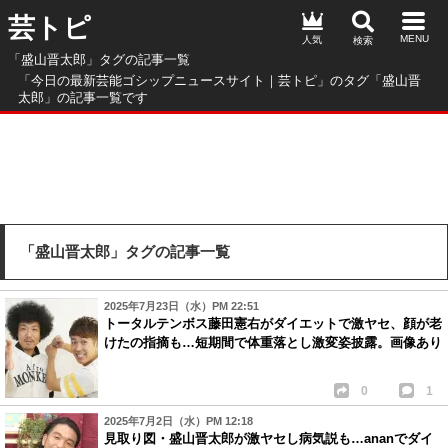
芸トピ
人気
「盛山晋太郎」タグの記事一覧
「今日の最新芸能ゴシップニュースサイト｜芸トピ」のタグ「盛山晋
太郎」の記事一覧です
「盛山晋太郎」タグの記事一覧
2025年7月23日（水）PM 22:51
トータルテンボス藤田憲右がダイエットで激ヤセ、顔が老
けたの指摘も…短期間で体重落とし激変姿披露。画像あり
0
1
2025年7月2日（水）PM 12:18
見取り図・盛山晋太郎が激ヤセし病気説も…ananでダイ