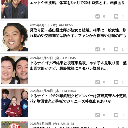
エット企画挑戦、体重を3ヶ月で20キロ落とす。画像あり
0
4
2025年1月9日（木）AM 10:55
見取り図・盛山晋太郎が彼女と結婚。相手は一般女性、馴
れ初めや交際期間は語らず。ファンから祝福や悲鳴の声も
0
1
2024年12月27日（金）AM 11:45
ぐるナイゴチ25結果と視聴率発表。やす子＆見取り図・盛
山晋太郎がクビ、最終戦前にネタバレ疑惑も…
0
1
2023年12月28日（木）PM 16:53
ぐるナイ・ゴチ24最終戦クビメンバーは宮野真守＆小芝風
花? 増田貴久が降板でジャニーズ枠廃止もありか
0
3
2023年1月20日（金）AM 11:28