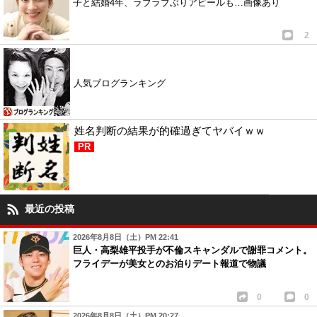
子と結婚4年、ラブラブぶりアピールも…画像あり
2
人気ブログランキング
姓名判断の結果が的確過ぎてヤバイｗｗ
PR
最近の投稿
2026年8月8日（土）PM 22:41
巨人・高梨雄平投手が不倫スキャンダルで謝罪コメント。
フライデーが美女とのお泊りデート報道で物議
0
0
2026年8月8日（土）PM 20:27