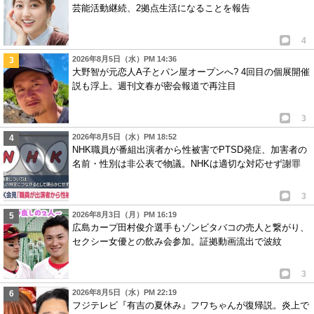
芸能活動継続、2拠点生活になることを報告
4
2026年8月5日（水）PM 14:36
大野智が元恋人A子とパン屋オープンへ? 4回目の個展開催
説も浮上。週刊文春が密会報道で再注目
3
2026年8月5日（水）PM 18:52
NHK職員が番組出演者から性被害でPTSD発症、加害者の
名前・性別は非公表で物議。NHKは適切な対応せず謝罪
3
2026年8月3日（月）PM 16:19
広島カープ田村俊介選手もゾンビタバコの売人と繋がり、
セクシー女優との飲み会参加。証拠動画流出で波紋
3
2026年8月5日（水）PM 22:19
フジテレビ『有吉の夏休み』フワちゃんが復帰説。炎上で