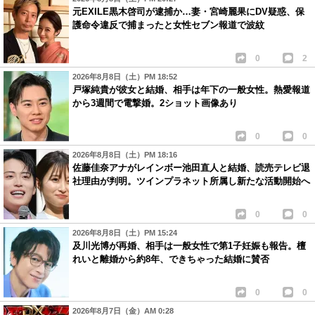
元EXILE黒木啓司が逮捕か…妻・宮崎麗果にDV疑惑、保
護命令違反で捕まったと女性セブン報道で波紋
0
2
2026年8月8日（土）PM 18:52
戸塚純貴が彼女と結婚、相手は年下の一般女性。熱愛報道
から3週間で電撃婚。2ショット画像あり
0
0
2026年8月8日（土）PM 18:16
佐藤佳奈アナがレインボー池田直人と結婚、読売テレビ退
社理由が判明。ツインプラネット所属し新たな活動開始へ
0
0
2026年8月8日（土）PM 15:24
及川光博が再婚、相手は一般女性で第1子妊娠も報告。檀
れいと離婚から約8年、できちゃった結婚に賛否
0
0
2026年8月7日（金）AM 0:28