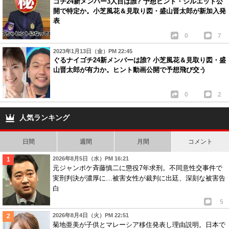
ゴチ24新メンバー3人目は誰? 予想ヒント・シルエット公
開で特定か。小芝風花＆見取り図・盛山晋太郎が新加入発
表
0
7
2023年1月13日（金）PM 22:45
ぐるナイゴチ24新メンバーは誰? 小芝風花＆見取り図・盛
山晋太郎が有力か。ヒント動画公開で予想飛び交う
0
2
人気ランキング
日間
週間
月間
コメント
2026年8月5日（水）PM 16:21
元ジャンポケ斉藤慎二に懲役7年求刑。不同意性交事件で
実刑判決が濃厚に…被害女性が裁判に出廷、深刻な被害告
白
5
2026年8月4日（火）PM 22:51
菊地亜美が子供とマレーシア移住発表し理由説明。日本で