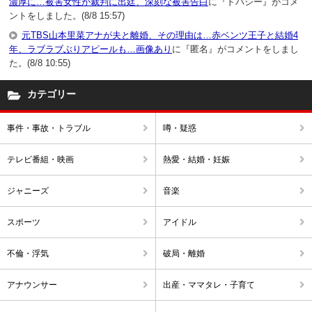
濃厚に…被害女性が裁判に出廷、深刻な被害告白
に『ドバシー』がコメ
ントをしました。(8/8 15:57)
元TBS山本里菜アナが夫と離婚、その理由は…赤ベンツ王子と結婚4
年、ラブラブぶりアピールも…画像あり
に『匿名』がコメントをしまし
た。(8/8 10:55)
カテゴリー
事件・事故・トラブル
噂・疑惑
テレビ番組・映画
熱愛・結婚・妊娠
ジャニーズ
音楽
スポーツ
アイドル
不倫・浮気
破局・離婚
アナウンサー
出産・ママタレ・子育て