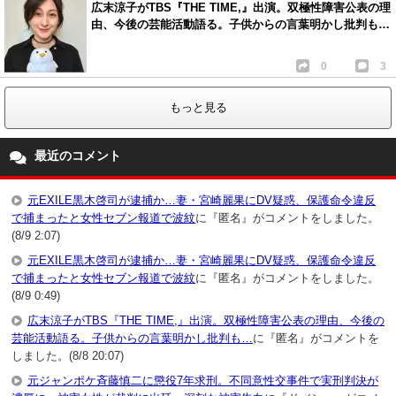
広末涼子がTBS『THE TIME,』出演。双極性障害公表の理
由、今後の芸能活動語る。子供からの言葉明かし批判も…
0
3
もっと見る
最近のコメント
元EXILE黒木啓司が逮捕か…妻・宮崎麗果にDV疑惑、保護命令違反
で捕まったと女性セブン報道で波紋
に『匿名』がコメントをしました。
(8/9 2:07)
元EXILE黒木啓司が逮捕か…妻・宮崎麗果にDV疑惑、保護命令違反
で捕まったと女性セブン報道で波紋
に『匿名』がコメントをしました。
(8/9 0:49)
広末涼子がTBS『THE TIME,』出演。双極性障害公表の理由、今後の
芸能活動語る。子供からの言葉明かし批判も…
に『匿名』がコメントを
しました。(8/8 20:07)
元ジャンポケ斉藤慎二に懲役7年求刑。不同意性交事件で実刑判決が