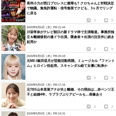
長州小力が西口プロレスに復帰も? クロちゃんと対戦決定
で物議。無免許運転・信号無視でクビも、3ヶ月でリング
に戻る
0
0
2026年8月6日（木）PM 21:44
川栄李奈がテレビ朝日の新ドラマ枠で主演報道。事務所独
立＆離婚後初の連ドラ出演。榮倉奈々出演の注目作に続き
起用か
0
0
2026年8月6日（木）PM 20:18
元ME:I飯田栞月が芸能活動再開。ミュージカル『ファント
ム』ヒロイン役起用。スキャンダル経て女優に転身か
0
0
2026年8月6日（木）PM 17:16
元TBS山本里菜アナが夫と離婚、その理由は…赤ベンツ王
子と結婚4年、ラブラブぶりアピールも…画像あり
0
2
2026年8月6日（木）PM 15:31