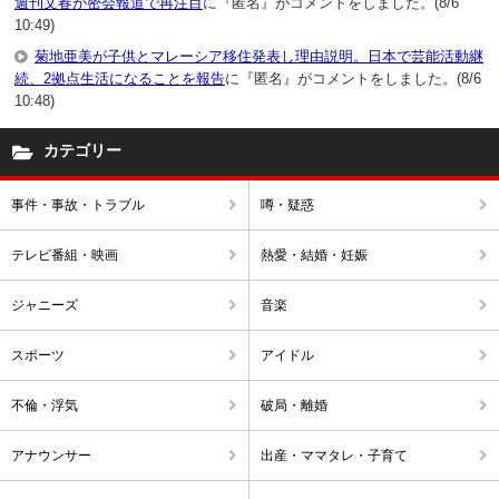
週刊文春が密会報道で再注目
に『匿名』がコメントをしました。(8/6
10:49)
菊地亜美が子供とマレーシア移住発表し理由説明。日本で芸能活動継
続、2拠点生活になることを報告
に『匿名』がコメントをしました。(8/6
10:48)
カテゴリー
事件・事故・トラブル
噂・疑惑
テレビ番組・映画
熱愛・結婚・妊娠
ジャニーズ
音楽
スポーツ
アイドル
不倫・浮気
破局・離婚
アナウンサー
出産・ママタレ・子育て