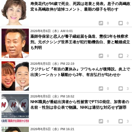
寿美花代が94歳で死去、死因は老衰と発表。息子の髙嶋政
宏＆髙嶋政伸が追悼コメント、最期の様子を明かす
0
0
2026年8月6日（木）AM 0:01
薬師寺保栄と恋人が養子縁組届を偽造、懲役1年を検察求
刑。元ボクシング世界王者が犯行動機告白、妻と離婚成立
も判明
0
2
2026年8月5日（水）PM 22:19
フジテレビ『有吉の夏休み』フワちゃんが復帰説。炎上で
出演シーンカット騒動から2年、有吉弘行が匂わせか
0
3
2026年8月5日（水）PM 18:52
NHK職員が番組出演者から性被害でPTSD発症、加害者の
名前・性別は非公表で物議。NHKは適切な対応せず謝罪
0
3
2026年8月5日（水）PM 16:21