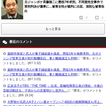
元ジャンポケ斉藤慎二に懲役7年求刑。不同意性交事件で
実刑判決が濃厚に…被害女性が裁判に出廷、深刻な被害告
白
0
3
もっと見る
最近のコメント
薬師寺保栄と恋人が養子縁組届を偽造、懲役1年を検察求刑。元ボク
シング世界王者が犯行動機告白、妻と離婚成立も判明
に『匿名』がコメ
ントをしました。(8/7 3:32)
薬師寺保栄と恋人が養子縁組届を偽造、懲役1年を検察求刑。元ボク
シング世界王者が犯行動機告白、妻と離婚成立も判明
に『匿名』がコメ
ントをしました。(8/7 3:03)
広末涼子がTBS『THE TIME,』出演。双極性障害公表の理由、今後の
芸能活動語る。子供からの言葉明かし批判も…
に『匿名』がコメントを
しました。(8/6 19:24)
大野智が元恋人A子とパン屋オープンへ? 4回目の個展開催説も浮上。