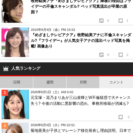
牧野結美アナ『めざましテレビアクア』降板の理由はフラ
イデーの不倫スキャンダル? ベッド写真流出が卒業の原
因？
0
1
2015年9月4日（金）PM 15:52
『めざましテレビアクア』牧野結美アナに不倫スキャンダ
ル?『フライデー』が人気女子アナの流出ベッド写真を掲
載! 画像あり
0
2
人気ランキング
日間
週間
月間
コメント
2026年8月1日（土）AM 0:02
元宝塚・花乃まりあが三山凌輝とW不倫疑惑で大チャンス
失う? 今後の活動に悪影響の恐れ、事務所移籍が消滅も?
5
2026年8月4日（火）PM 22:51
菊地亜美が子供とマレーシア移住発表し理由説明。日本で