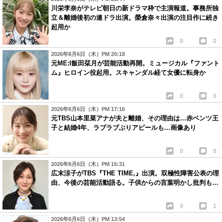
川栄李奈がテレビ朝日の新ドラマ枠で主演報道。事務所独
立＆離婚後初の連ドラ出演。榮倉奈々出演の注目作に続き
起用か
0
0
2026年8月6日（木）PM 20:18
元ME:I飯田栞月が芸能活動再開。ミュージカル『ファント
ム』ヒロイン役起用。スキャンダル経て女優に転身か
0
0
2026年8月6日（木）PM 17:16
元TBS山本里菜アナが夫と離婚、その理由は…赤ベンツ王
子と結婚4年、ラブラブぶりアピールも…画像あり
0
0
2026年8月6日（木）PM 15:31
広末涼子がTBS『THE TIME,』出演。双極性障害公表の理
由、今後の芸能活動語る。子供からの言葉明かし批判も…
0
1
2026年8月6日（木）PM 13:54