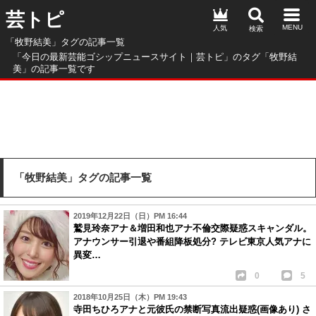
芸トピ
人気
「牧野結美」タグの記事一覧
「今日の最新芸能ゴシップニュースサイト｜芸トピ」のタグ「牧野結
美」の記事一覧です
「牧野結美」タグの記事一覧
2019年12月22日（日）PM 16:44
鷲見玲奈アナ＆増田和也アナ不倫交際疑惑スキャンダル。
アナウンサー引退や番組降板処分? テレビ東京人気アナに
異変…
0
5
2018年10月25日（木）PM 19:43
寺田ちひろアナと元彼氏の禁断写真流出疑惑(画像あり) さ