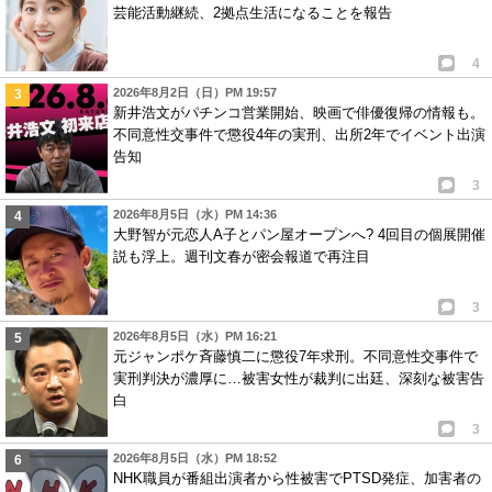
芸能活動継続、2拠点生活になることを報告
4
2026年8月2日（日）PM 19:57
新井浩文がパチンコ営業開始、映画で俳優復帰の情報も。
不同意性交事件で懲役4年の実刑、出所2年でイベント出演
告知
3
2026年8月5日（水）PM 14:36
大野智が元恋人A子とパン屋オープンへ? 4回目の個展開催
説も浮上。週刊文春が密会報道で再注目
3
2026年8月5日（水）PM 16:21
元ジャンポケ斉藤慎二に懲役7年求刑。不同意性交事件で
実刑判決が濃厚に…被害女性が裁判に出廷、深刻な被害告
白
3
2026年8月5日（水）PM 18:52
NHK職員が番組出演者から性被害でPTSD発症、加害者の