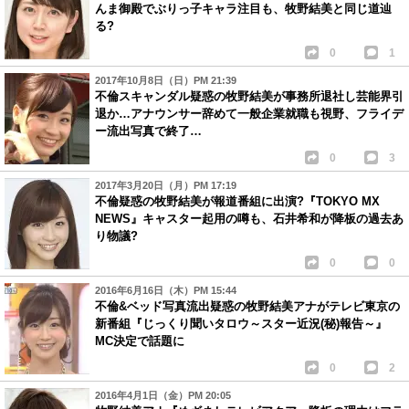
んま御殿でぶりっ子キャラ注目も、牧野結美と同じ道辿
る?
0
1
2017年10月8日（日）PM 21:39
不倫スキャンダル疑惑の牧野結美が事務所退社し芸能界引
退か…アナウンサー辞めて一般企業就職も視野、フライデ
ー流出写真で終了…
0
3
2017年3月20日（月）PM 17:19
不倫疑惑の牧野結美が報道番組に出演?『TOKYO MX
NEWS』キャスター起用の噂も、石井希和が降板の過去あ
り物議?
0
0
2016年6月16日（木）PM 15:44
不倫&ベッド写真流出疑惑の牧野結美アナがテレビ東京の
新番組『じっくり聞いタロウ～スター近況(秘)報告～』
MC決定で話題に
0
2
2016年4月1日（金）PM 20:05