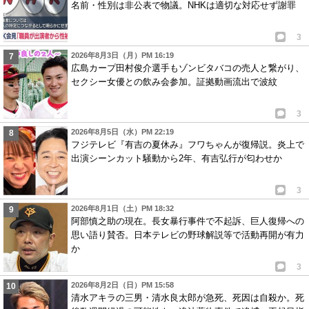
名前・性別は非公表で物議。NHKは適切な対応せず謝罪
3
2026年8月3日（月）PM 16:19
広島カープ田村俊介選手もゾンビタバコの売人と繋がり、
セクシー女優との飲み会参加。証拠動画流出で波紋
3
2026年8月5日（水）PM 22:19
フジテレビ『有吉の夏休み』フワちゃんが復帰説。炎上で
出演シーンカット騒動から2年、有吉弘行が匂わせか
3
2026年8月1日（土）PM 18:32
阿部慎之助の現在。長女暴行事件で不起訴、巨人復帰への
思い語り賛否。日本テレビの野球解説等で活動再開が有力
か
3
2026年8月2日（日）PM 15:58
清水アキラの三男・清水良太郎が急死、死因は自殺か。死