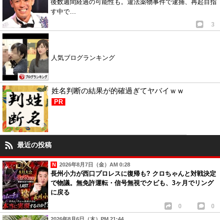
後数週間経過の可能性も。違法薬物事件で逮捕、再起目指
す中で…
3
人気ブログランキング
姓名判断の結果が的確過ぎてヤバイｗｗ
PR
最近の投稿
2026年8月7日（金）AM 0:28
長州小力が西口プロレスに復帰も? クロちゃんと対戦決定
で物議。無免許運転・信号無視でクビも、3ヶ月でリング
に戻る
0
0
2026年8月6日（木）PM 21:44