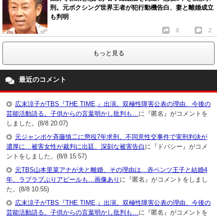
刑。元ボクシング世界王者が犯行動機告白、妻と離婚成立
も判明
0
2
もっと見る
最近のコメント
広末涼子がTBS『THE TIME,』出演。双極性障害公表の理由、今後の
芸能活動語る。子供からの言葉明かし批判も…
に『匿名』がコメントを
しました。(8/8 20:07)
元ジャンポケ斉藤慎二に懲役7年求刑。不同意性交事件で実刑判決が
濃厚に…被害女性が裁判に出廷、深刻な被害告白
に『ドバシー』がコメ
ントをしました。(8/8 15:57)
元TBS山本里菜アナが夫と離婚、その理由は…赤ベンツ王子と結婚4
年、ラブラブぶりアピールも…画像あり
に『匿名』がコメントをしまし
た。(8/8 10:55)
広末涼子がTBS『THE TIME,』出演。双極性障害公表の理由、今後の
芸能活動語る。子供からの言葉明かし批判も…
に『匿名』がコメントを