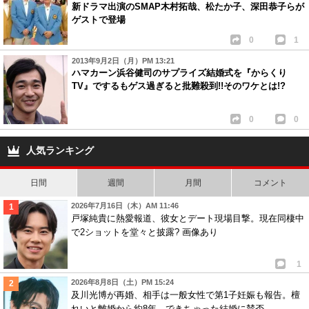
新ドラマ出演のSMAP木村拓哉、松たか子、深田恭子らが
ゲストで登場
0
1
2013年9月2日（月）PM 13:21
ハマカーン浜谷健司のサプライズ結婚式を『からくり
TV』でするもゲス過ぎると批難殺到!!そのワケとは!?
0
0
人気ランキング
日間
週間
月間
コメント
2026年7月16日（木）AM 11:46
戸塚純貴に熱愛報道、彼女とデート現場目撃。現在同棲中
で2ショットを堂々と披露? 画像あり
1
2026年8月8日（土）PM 15:24
及川光博が再婚、相手は一般女性で第1子妊娠も報告。檀
れいと離婚から約8年、できちゃった結婚に賛否