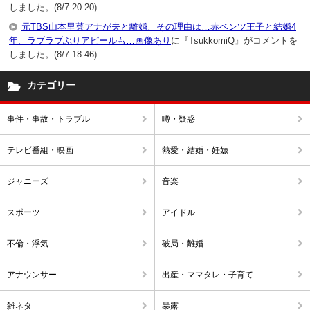
しました。(8/7 20:20)
元TBS山本里菜アナが夫と離婚、その理由は…赤ベンツ王子と結婚4
年、ラブラブぶりアピールも…画像あり
に『TsukkomiQ』がコメントを
しました。(8/7 18:46)
カテゴリー
事件・事故・トラブル
噂・疑惑
テレビ番組・映画
熱愛・結婚・妊娠
ジャニーズ
音楽
スポーツ
アイドル
不倫・浮気
破局・離婚
アナウンサー
出産・ママタレ・子育て
雑ネタ
暴露