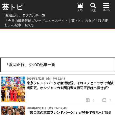
芸トピ
人気
「渡辺正行」タグの記事一覧
「今日の最新芸能ゴシップニュースサイト｜芸トピ」のタグ「渡辺正
行」の記事一覧です
「渡辺正行」タグの記事一覧
2024年8月2日（金）PM 22:43
東京フレンドパークが復活放送。それスノとコラボで出演
者変更。ホンジャマカや関口宏＆渡辺正行は出演せず?
0
1
2016年12月1日（木）PM 12:46
『関口宏の東京フレンドパークII』が特番で復活へ! TBS