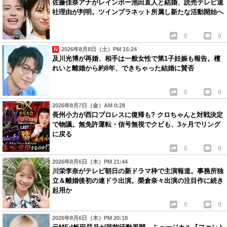
佐藤佳奈アナがレインボー池田直人と結婚、読売テレビ退
社理由が判明。ツインプラネット所属し新たな活動開始へ
0
0
2026年8月8日（土）PM 15:24
及川光博が再婚、相手は一般女性で第1子妊娠も報告。檀
れいと離婚から約8年、できちゃった結婚に賛否
0
0
2026年8月7日（金）AM 0:28
長州小力が西口プロレスに復帰も? クロちゃんと対戦決定
で物議。無免許運転・信号無視でクビも、3ヶ月でリング
に戻る
0
0
2026年8月6日（木）PM 21:44
川栄李奈がテレビ朝日の新ドラマ枠で主演報道。事務所独
立＆離婚後初の連ドラ出演。榮倉奈々出演の注目作に続き
起用か
0
0
2026年8月6日（木）PM 20:18