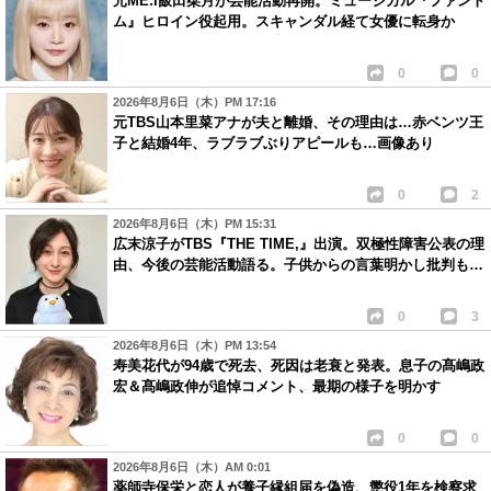
元ME:I飯田栞月が芸能活動再開。ミュージカル『ファント
ム』ヒロイン役起用。スキャンダル経て女優に転身か
0
0
2026年8月6日（木）PM 17:16
元TBS山本里菜アナが夫と離婚、その理由は…赤ベンツ王
子と結婚4年、ラブラブぶりアピールも…画像あり
0
2
2026年8月6日（木）PM 15:31
広末涼子がTBS『THE TIME,』出演。双極性障害公表の理
由、今後の芸能活動語る。子供からの言葉明かし批判も…
0
3
2026年8月6日（木）PM 13:54
寿美花代が94歳で死去、死因は老衰と発表。息子の髙嶋政
宏＆髙嶋政伸が追悼コメント、最期の様子を明かす
0
0
2026年8月6日（木）AM 0:01
薬師寺保栄と恋人が養子縁組届を偽造、懲役1年を検察求