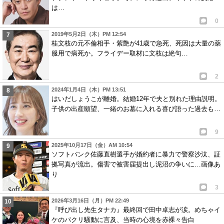
は…
0
2019年5月2日（木）PM 12:54
桂文枝の元不倫相手・紫艶が41歳で急死、死因は大量の薬
服用で病死か。フライデー取材に文枝は絶句…
2
2024年1月4日（木）PM 13:51
はいだしょうこが離婚。結婚12年で夫と別れた理由説明。
子供の出産願望、一緒のお墓に入れる喜び語った過去も…
9
2025年10月17日（金）AM 10:54
ソフトバンク佐藤直樹選手が婚約者に暴力で警察沙汰、証
拠写真が流出。傷害で被害届提出し泥沼の争いに…画像あ
り
3
2026年3月16日（月）PM 22:49
『呼び出し先生タナカ』最終回で田中卓志が涙。めちゃイ
ケのパクリ騒動に言及、当時の心境を赤裸々告白