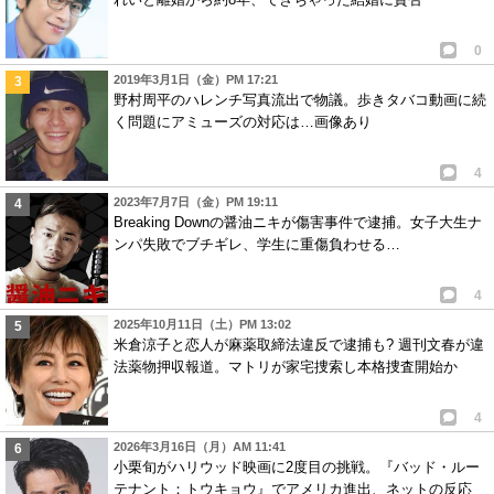
0
2019年3月1日（金）PM 17:21
野村周平のハレンチ写真流出で物議。歩きタバコ動画に続
く問題にアミューズの対応は…画像あり
4
2023年7月7日（金）PM 19:11
Breaking Downの醤油ニキが傷害事件で逮捕。女子大生ナ
ンパ失敗でブチギレ、学生に重傷負わせる…
4
2025年10月11日（土）PM 13:02
米倉涼子と恋人が麻薬取締法違反で逮捕も? 週刊文春が違
法薬物押収報道。マトリが家宅捜索し本格捜査開始か
4
2026年3月16日（月）AM 11:41
小栗旬がハリウッド映画に2度目の挑戦。『バッド・ルー
テナント：トウキョウ』でアメリカ進出、ネットの反応