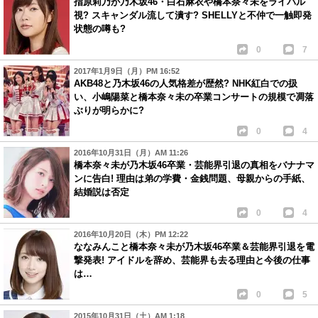
指原莉乃が乃木坂46・白石麻衣や橋本奈々未をライバル
視? スキャンダル流して潰す? SHELLYと不仲で一触即発
状態の噂も?
0
7
2017年1月9日（月）PM 16:52
AKB48と乃木坂46の人気格差が歴然? NHK紅白での扱
い、小嶋陽菜と橋本奈々未の卒業コンサートの規模で凋落
ぶりが明らかに?
0
4
2016年10月31日（月）AM 11:26
橋本奈々未が乃木坂46卒業・芸能界引退の真相をバナナマ
ンに告白! 理由は弟の学費・金銭問題、母親からの手紙、
結婚説は否定
0
4
2016年10月20日（木）PM 12:22
ななみんこと橋本奈々未が乃木坂46卒業＆芸能界引退を電
撃発表! アイドルを辞め、芸能界も去る理由と今後の仕事
は…
0
5
2015年10月31日（土）AM 1:18