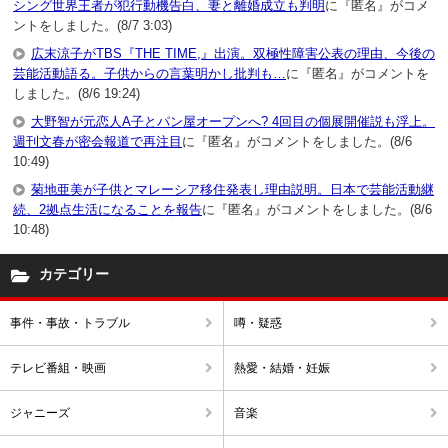
シング世界王者が犯行動機告白、妻と離婚成立も判明
に『匿名』がコメ
ントをしました。(8/7 3:03)
広末涼子がTBS『THE TIME,』出演。双極性障害公表の理由、今後の
芸能活動語る。子供からの言葉明かし批判も…
に『匿名』がコメントを
しました。(8/6 19:24)
大野智が元恋人A子とパン屋オープンへ? 4回目の個展開催説も浮上。
週刊文春が密会報道で再注目
に『匿名』がコメントをしました。(8/6
10:49)
菊地亜美が子供とマレーシア移住発表し理由説明。日本で芸能活動継
続、2拠点生活になることを報告
に『匿名』がコメントをしました。(8/6
10:48)
カテゴリー
事件・事故・トラブル
噂・疑惑
テレビ番組・映画
熱愛・結婚・妊娠
ジャニーズ
音楽