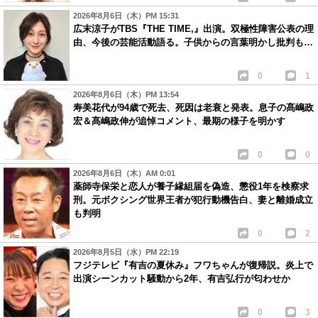
2026年8月6日（木）PM 15:31
広末涼子がTBS『THE TIME,』出演。双極性障害公表の理
由、今後の芸能活動語る。子供からの言葉明かし批判も…
0
1
2026年8月6日（木）PM 13:54
寿美花代が94歳で死去、死因は老衰と発表。息子の髙嶋政
宏＆髙嶋政伸が追悼コメント、最期の様子を明かす
0
0
2026年8月6日（木）AM 0:01
薬師寺保栄と恋人が養子縁組届を偽造、懲役1年を検察求
刑。元ボクシング世界王者が犯行動機告白、妻と離婚成立
も判明
0
2
2026年8月5日（水）PM 22:19
フジテレビ『有吉の夏休み』フワちゃんが復帰説。炎上で
出演シーンカット騒動から2年、有吉弘行が匂わせか
0
3