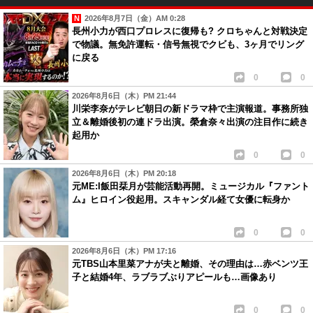
2026年8月7日（金）AM 0:28
長州小力が西口プロレスに復帰も? クロちゃんと対戦決定
で物議。無免許運転・信号無視でクビも、3ヶ月でリング
に戻る
0
0
2026年8月6日（木）PM 21:44
川栄李奈がテレビ朝日の新ドラマ枠で主演報道。事務所独
立＆離婚後初の連ドラ出演。榮倉奈々出演の注目作に続き
起用か
0
0
2026年8月6日（木）PM 20:18
元ME:I飯田栞月が芸能活動再開。ミュージカル『ファント
ム』ヒロイン役起用。スキャンダル経て女優に転身か
0
0
2026年8月6日（木）PM 17:16
元TBS山本里菜アナが夫と離婚、その理由は…赤ベンツ王
子と結婚4年、ラブラブぶりアピールも…画像あり
0
0