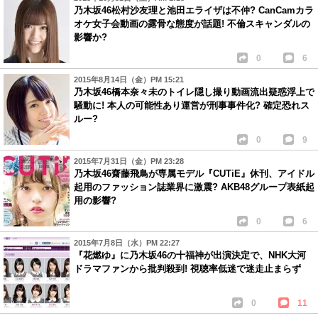
乃木坂46松村沙友理と池田エライザは不仲? CanCamカラ
オケ女子会動画の露骨な態度が話題! 不倫スキャンダルの
影響か?
0
6
2015年8月14日（金）PM 15:21
乃木坂46橋本奈々未のトイレ隠し撮り動画流出疑惑浮上で
騒動に! 本人の可能性あり運営が刑事事件化? 確定恐れス
ルー?
0
9
2015年7月31日（金）PM 23:28
乃木坂46齋藤飛鳥が専属モデル『CUTiE』休刊、アイドル
起用のファッション誌業界に激震? AKB48グループ表紙起
用の影響?
0
6
2015年7月8日（水）PM 22:27
『花燃ゆ』に乃木坂46の十福神が出演決定で、NHK大河
ドラマファンから批判殺到! 視聴率低迷で迷走止まらず
0
11