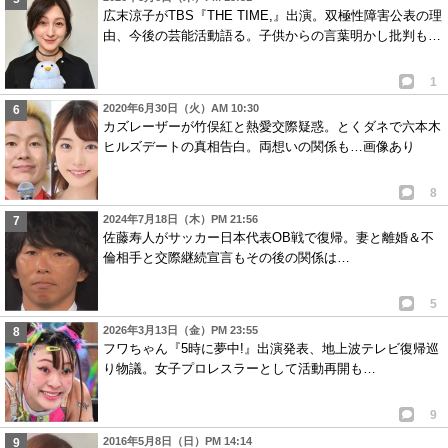
広末涼子がTBS『THE TIME,』出演。双極性障害公表の理
由、今後の芸能活動語る。子供からの言葉明かし批判も…
1
2020年6月30日（火）AM 10:30
カズレーザーが竹俣紅と熱愛交際疑惑。とくダネで六本木
ヒルズデートの真相告白。両想いの関係も…画像あり
8
2024年7月18日（木）PM 21:56
佐藤寿人がサッカー日本代表OB戦で復帰。妻と離婚＆不
倫相手と交際継続宣言もその後の関係は…
5
2026年3月13日（金）PM 23:55
フワちゃん『5時に夢中!』出演発表、地上波テレビ復帰巡
り物議。女子プロレスラーとして活動再開も…
9
2016年5月8日（日）PM 14:14