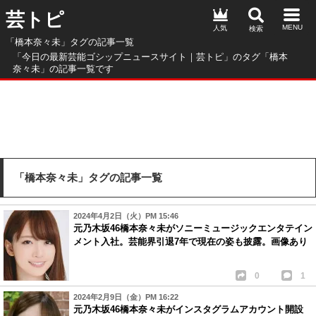
芸トピ
人気
「橋本奈々未」タグの記事一覧
「今日の最新芸能ゴシップニュースサイト｜芸トピ」のタグ「橋本
奈々未」の記事一覧です
「橋本奈々未」タグの記事一覧
2024年4月2日（火）PM 15:46
元乃木坂46橋本奈々未がソニーミュージックエンタテイン
メント入社。芸能界引退7年で現在の姿も披露。画像あり
0
1
2024年2月9日（金）PM 16:22
元乃木坂46橋本奈々未がインスタグラムアカウント開設