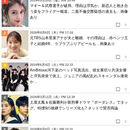
2019年9月20日（金）AM 10:49
マギー＆武尊選手が破局、理由は浮気か。新恋人と抱き合
う姿をフライデー報道。二股不倫交際疑惑の過去も…画像
あり
6
2026年8月6日（木）PM 17:16
元TBS山本里菜アナが夫と離婚、その理由は…赤ベンツ王
子と結婚4年、ラブラブぶりアピールも…画像あり
0
2024年6月4日（火）PM 22:33
AmBitious河下楽のベッド写真流出、彼女裏切り共演女優
と浮気発覚で炎上。ジュニアの風紀乱れスキャンダル連発
か…
0
2026年3月11日（水）PM 12:39
土屋太鳳＆佐藤勝利が新刑事ドラマ『ボーダレス』でタッ
グ。特捜9の後継でシリーズ化も? ネットで賛否両論
6
2026年8月6日（木）PM 15:31