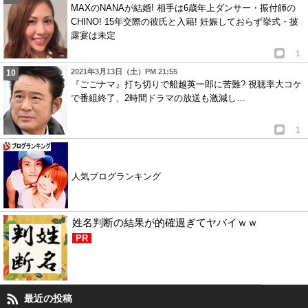
MAXのNANAが結婚! 相手は6歳年上ダンサー・振付師の
CHINO! 15年交際の彼氏と入籍! 妊娠しておらず挙式・披
露宴は未定
1
2021年3月13日（土）PM 21:55
『ごごナマ』打ち切りで船越英一郎に苦難? 視聴率大コケ
で番組終了、2時間ドラマの放送も激減し…
1
人気ブログランキング
姓名判断の結果が的確過ぎてヤバイｗｗ
PR
最近の投稿