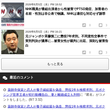
2026年8月5日（水）PM 18:52
NHK職員が番組出演者から性被害でPTSD発症、加害者の
名前・性別は非公表で物議。NHKは適切な対応せず謝罪
0
3
2026年8月5日（水）PM 16:21
元ジャンポケ斉藤慎二に懲役7年求刑。不同意性交事件で
実刑判決が濃厚に…被害女性が裁判に出廷、深刻な被害告
白
0
3
もっと見る
最近のコメント
薬師寺保栄と恋人が養子縁組届を偽造、懲役1年を検察求刑。元ボク
シング世界王者が犯行動機告白、妻と離婚成立も判明
に『匿名』がコメ
ントをしました。(8/7 3:32)
薬師寺保栄と恋人が養子縁組届を偽造、懲役1年を検察求刑。元ボク