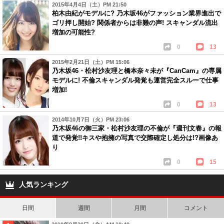
2015年4月4日（土）PM 21:50
柏木由紀がモデルに? 乃木坂46がファッション業界進出で
ゴリ押し開始? 関係者からは非難の声! スキャンダル流出
増加の可能性?
0
13
2015年2月21日（土）PM 15:06
乃木坂46・松村沙友理と橋本奈々未が『CanCam』の専属
モデルに! 不倫スキャンダル発覚も運営完全スルーで仕事
増加!
0
13
2014年10月7日（火）PM 23:06
乃木坂46の御三家・松村沙友理の不倫が『週刊文春』の報
道で発覚!!キスや抱擁の写真で交際確定し処分は!?画像あ
り
0
15
人気ランキング
日間
週間
月間
コメント