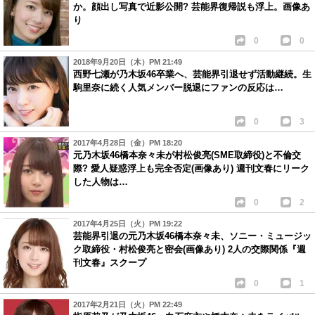
か。顔出し写真で近影公開? 芸能界復帰説も浮上。画像あ
り
0
0
2018年9月20日（木）PM 21:49
西野七瀬が乃木坂46卒業へ、芸能界引退せず活動継続。生
駒里奈に続く人気メンバー脱退にファンの反応は…
0
3
2017年4月28日（金）PM 18:20
元乃木坂46橋本奈々未が村松俊亮(SME取締役)と不倫交
際? 愛人疑惑浮上も完全否定(画像あり) 週刊文春にリーク
した人物は…
0
2
2017年4月25日（火）PM 19:22
芸能界引退の元乃木坂46橋本奈々未、ソニー・ミュージッ
ク取締役・村松俊亮と密会(画像あり) 2人の交際関係『週
刊文春』スクープ
0
1
2017年2月21日（火）PM 22:49