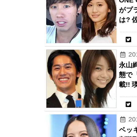
ONE
がプ
は?
2
永山
態で
載!!
2
ベッキ