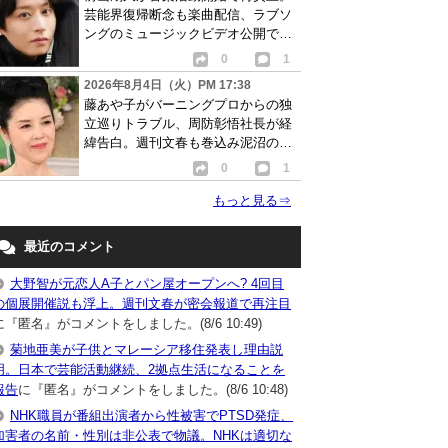
芸能界復帰断念も楽曲配信、ラブソ
ングのミュージックビデオ公開で批
判相次ぐ
0
1
2026年8月4日（火）PM 17:38
藤あや子がバーニングプロからの独
立巡りトラブル、周防彰悟社長が経
緯告白。週刊文春も巻込み泥沼の争
い発展か…
0
1
もっと見る
⇒
最近のコメント
大野智が元恋人A子とパン屋オープンへ? 4回目
の個展開催説も浮上。週刊文春が密会報道で再注目
に『匿名』がコメントをしました。(8/6 10:49)
菊地亜美が子供とマレーシア移住発表し理由説
明。日本で芸能活動継続、2拠点生活になることを
報告
に『匿名』がコメントをしました。(8/6 10:48)
NHK職員が番組出演者から性被害でPTSD発症、
加害者の名前・性別は非公表で物議。NHKは適切な