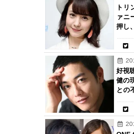
トリ
ァニ
押し
2
好視
健の
との
2