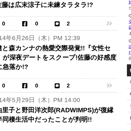
?佐藤は広末涼子に未練タラタラ!?
た
0
0
2
ま
014年6月26日（木）PM 12:39
健と森カンナの熱愛交際発覚!!『女性セ
』が深夜デートをスクープ!佐藤の好感度
(
急落か!?
0
0
2
014年5月29日（木）PM 14:00
里子と野田洋次郎(RADWIMPS)が復縁
半同棲生活中だったことが判明!!