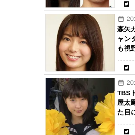
2
森矢
ャン
も視
2
TB
屋太
た目