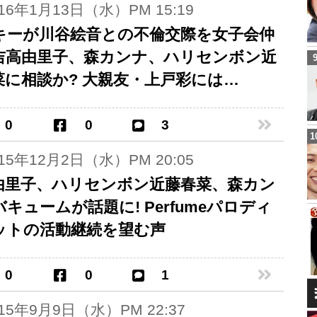
016年1月13日（水）PM 15:19
キーが川谷絵音との不倫交際を女子会仲
吉高由里子、森カンナ、ハリセンボン近
菜に相談か? 大親友・上戸彩には…
0
0
3
015年12月2日（水）PM 20:05
由里子、ハリセンボン近藤春菜、森カン
キュームが話題に! Perfumeパロディ
ットの活動継続を望む声
0
0
1
015年9月9日（水）PM 22:37