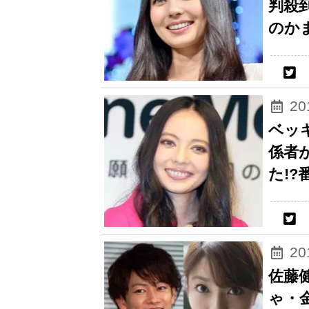
判殺
のか
2
ベッ
係者
た!
2
佐藤
ゃ・