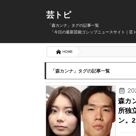
芸トピ
「森カンナ」タグの記事一覧
「今日の最新芸能ゴシップニュースサイト｜芸
HOME
「森カンナ」タグの記事一覧
2
森カ
所独
ン。