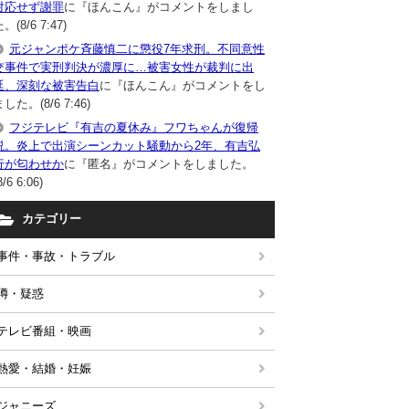
対応せず謝罪
に『ほんこん』がコメントをしまし
。(8/6 7:47)
元ジャンポケ斉藤慎二に懲役7年求刑。不同意性
交事件で実刑判決が濃厚に…被害女性が裁判に出
廷、深刻な被害告白
に『ほんこん』がコメントをし
した。(8/6 7:46)
フジテレビ『有吉の夏休み』フワちゃんが復帰
説。炎上で出演シーンカット騒動から2年、有吉弘
行が匂わせか
に『匿名』がコメントをしました。
8/6 6:06)
カテゴリー
事件・事故・トラブル
噂・疑惑
テレビ番組・映画
熱愛・結婚・妊娠
ジャニーズ