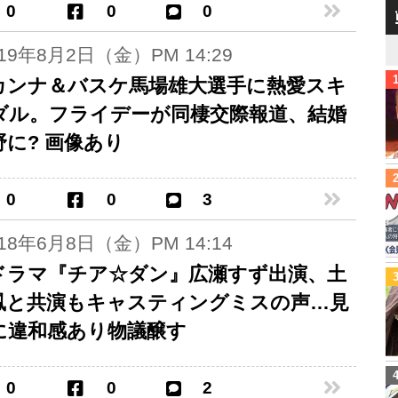
0
0
0
019年8月2日（金）PM 14:29
カンナ＆バスケ馬場雄大選手に熱愛スキ
ダル。フライデーが同棲交際報道、結婚
野に? 画像あり
0
0
3
018年6月8日（金）PM 14:14
Sドラマ『チア☆ダン』広瀬すず出演、土
鳳と共演もキャスティングミスの声…見
に違和感あり物議醸す
0
0
2