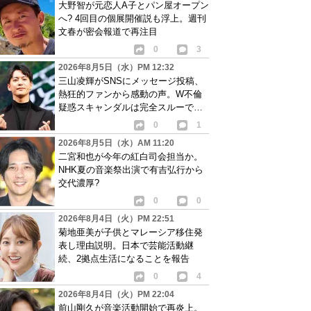
大野智が元恋人A子とパン屋オープン
へ? 4回目の個展開催説も浮上。週刊
文春が密会報道で再注目
0
3
2026年8月5日（水）PM 12:32
三山凌輝がSNSにメッセージ投稿、
熱狂的ファンから感動の声。W不倫
疑惑スキャンダルは完全スルーで批
判も相次ぐ
0
1
2026年8月5日（水）AM 11:20
二宮和也が今年の紅白司会担当か。
NHK夏の音楽祭出演で有吉弘行から
交代濃厚?
0
0
2026年8月4日（火）PM 22:51
菊地亜美が子供とマレーシア移住発
表し理由説明。日本で芸能活動継
続、2拠点生活になることを報告
0
4
2026年8月4日（火）PM 22:04
前山剛久が音楽活動開始で再炎上。