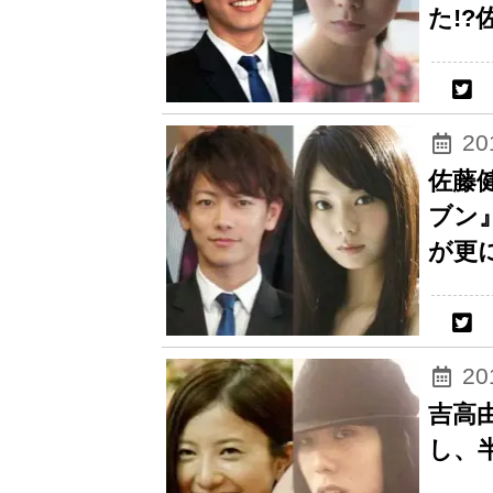
た!
2
佐藤
ブン
が更に
2
吉高由
し、