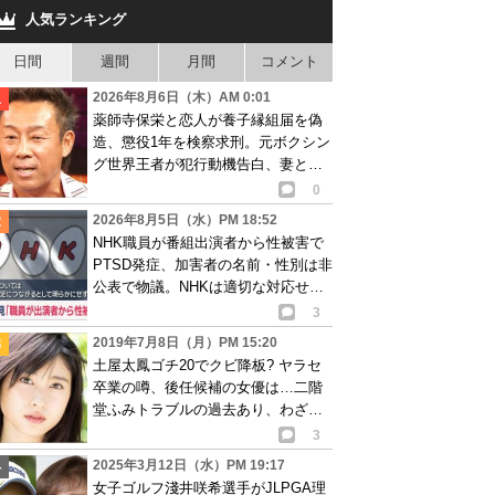
人気ランキング
日間
週間
月間
コメント
2026年8月6日（木）AM 0:01
薬師寺保栄と恋人が養子縁組届を偽
造、懲役1年を検察求刑。元ボクシン
グ世界王者が犯行動機告白、妻と離
婚成立も判明
0
2026年8月5日（水）PM 18:52
NHK職員が番組出演者から性被害で
PTSD発症、加害者の名前・性別は非
公表で物議。NHKは適切な対応せず
謝罪
3
2019年7月8日（月）PM 15:20
土屋太鳳ゴチ20でクビ降板? ヤラセ
卒業の噂、後任候補の女優は…二階
堂ふみトラブルの過去あり、わざと
最下位に?
3
2025年3月12日（水）PM 19:17
女子ゴルフ淺井咲希選手がJLPGA理