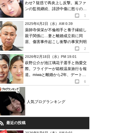
わせ? 疑惑で再炎上し反撃。嵐ファ
ンの監視継続、誹謗中傷に怒りの反
論…画像あり
1
2025年4月2日（水）AM 0:39
薬師寺保栄が不倫相手と養子縁組し
親子関係に…妻と離婚成立前に同
居、傷害事件起こし衝撃の事実判明
2
2026年2月18日（水）PM 19:01
萩野公介が池江璃花子選手と熱愛交
際。フライデーが箱根温泉旅行を報
道。miwaと離婚から2年、デート現
場目撃
6
人気ブログランキング
最近の投稿