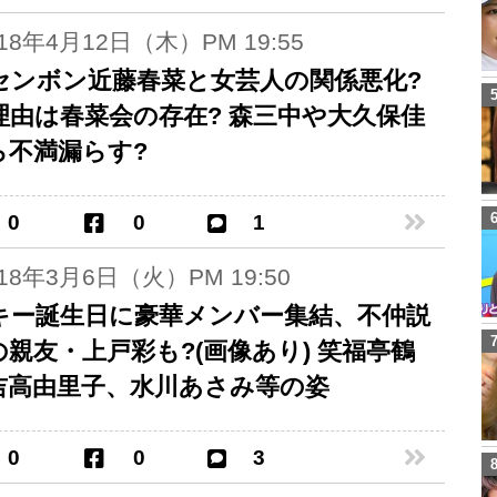
018年4月12日（木）PM 19:55
センボン近藤春菜と女芸人の関係悪化?
理由は春菜会の存在? 森三中や大久保佳
ら不満漏らす?
0
0
1
018年3月6日（火）PM 19:50
キー誕生日に豪華メンバー集結、不仲説
の親友・上戸彩も?(画像あり) 笑福亭鶴
吉高由里子、水川あさみ等の姿
0
0
3