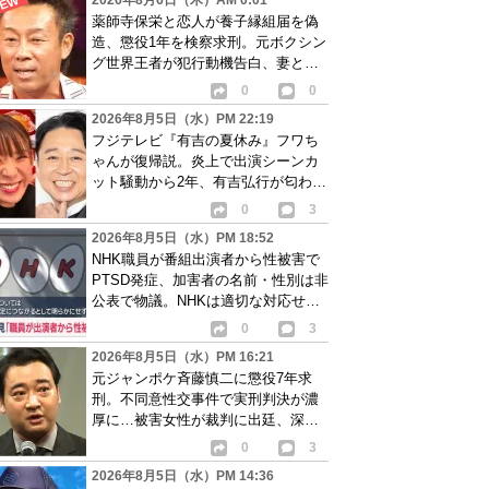
2026年8月6日（木）AM 0:01
薬師寺保栄と恋人が養子縁組届を偽
造、懲役1年を検察求刑。元ボクシン
グ世界王者が犯行動機告白、妻と離
婚成立も判明
0
0
2026年8月5日（水）PM 22:19
フジテレビ『有吉の夏休み』フワち
ゃんが復帰説。炎上で出演シーンカ
ット騒動から2年、有吉弘行が匂わせ
か
0
3
2026年8月5日（水）PM 18:52
NHK職員が番組出演者から性被害で
PTSD発症、加害者の名前・性別は非
公表で物議。NHKは適切な対応せず
謝罪
0
3
2026年8月5日（水）PM 16:21
元ジャンポケ斉藤慎二に懲役7年求
刑。不同意性交事件で実刑判決が濃
厚に…被害女性が裁判に出廷、深刻
な被害告白
0
3
2026年8月5日（水）PM 14:36