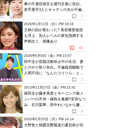
事の不適切発言を週刊文春に告白。
若手選手3人とキャディの夫が不倫も
擁護か…
3
2026年1月11日（日）PM 18:16
王林の顔が変わった? 美容整形疑惑
も浮上、別人レベルの変化指摘する
声相次ぐ。画像あり
15
2026年5月8日（金）PM 23:07
田中圭が芸能活動休止中の生活、妻
とのやり取り告白。不倫疑惑騒動で
人間不信に「なんだコイツら」とぶ
っちゃけ発言も…
3
2013年12月27日（金）PM 22:41
保田圭が藤本美貴とモーニング娘メ
ンバーの不仲・確執を暴露!!安倍なつ
み、石川梨華、田中れいなから嫌わ
れていた!?
9
2020年5月25日（月）PM 14:14
大野智と熱愛交際報道の夏目鈴が匂