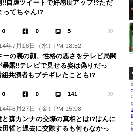
到!!自虐ツイートで好感度アップ!?ただ
まってちゃん!?
0
0
5
014年7月16日（水）PM 18:52
キーの裏の顔、性格の悪さをテレビ局関
が暴露!!テレビで見せる姿は偽りだっ
?番組共演者もブチギレたことも!?
0
0
141
014年6月27日（金）PM 15:08
健と森カンナの交際の真相とは!?はんに
金田哲と過去に交際するも何もなかっ