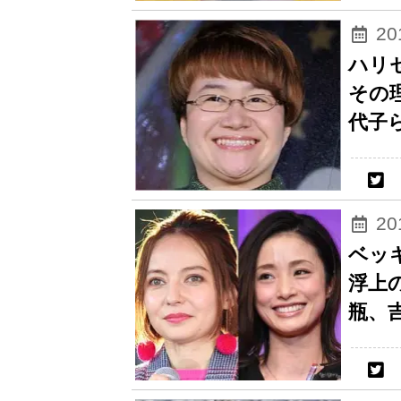
2
ハリ
その
代子
2
ベッ
浮上
瓶、