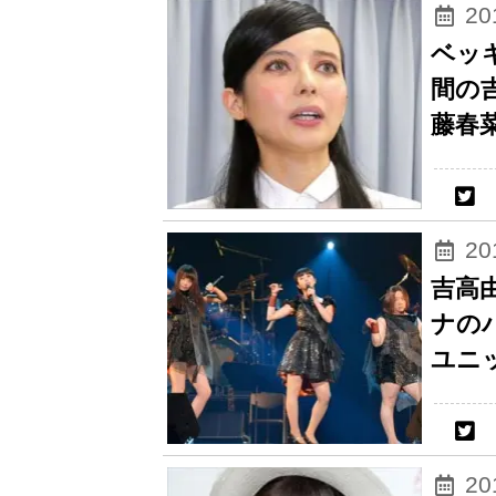
2
ベッ
間の
藤春
2
吉高
ナのバ
ユニ
2