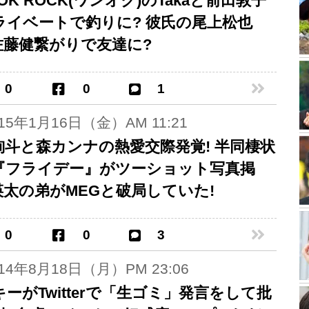
 OK ROCK(ワンオク)のTakaと前田敦子
ライベートで釣りに? 彼氏の尾上松也
 佐藤健繋がりで友達に?
0
0
1
015年1月16日（金）AM 11:21
絢斗と森カンナの熱愛交際発覚! 半同棲状
『フライデー』がツーショット写真掲
 瑛太の弟がMEGと破局していた!
0
0
3
014年8月18日（月）PM 23:06
ーがTwitterで「生ゴミ」発言をして批