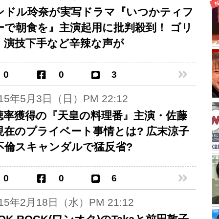
ンドル玲奈が実写ドラマ『いつかティフ
ーで朝食を』主演起用に批判殺到！ ゴリ
、演技下手など辛辣な声が
0
0
3
015年5月3日（日）PM 22:12
聴率獲得の『天皇の料理番』主演・佐藤
現在のプライベート事情とは? 広末涼子
不倫スキャンダルで猛反省?
0
0
6
015年2月18日（水）PM 21:12