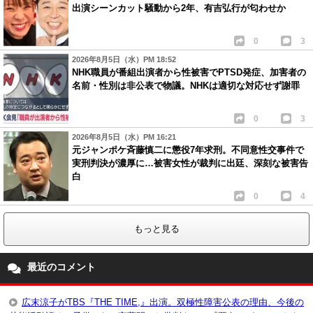
出演シーンカット騒動から2年、有吉弘行が匂わせか
0
3
2026年8月5日（水）PM 18:52
NHK職員が番組出演者から性被害でPTSD発症、加害者の
名前・性別は非公表で物議。NHKは適切な対応せず謝罪
0
3
2026年8月5日（水）PM 16:21
元ジャンポケ斉藤慎二に懲役7年求刑。不同意性交事件で
実刑判決が濃厚に…被害女性が裁判に出廷、深刻な被害告
白
0
4
もっと見る
最近のコメント
広末涼子がTBS『THE TIME,』出演。双極性障害公表の理由、今後の