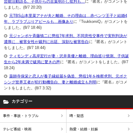
芸能活動語る。子供からの言葉明かし批判も…
に『匿名』がコメントを
しました。(8/7 20:20)
元TBS山本里菜アナが夫と離婚、その理由は…赤ベンツ王子と結婚4
年、ラブラブぶりアピールも…画像あり
に『TsukkomiQ』がコメントを
しました。(8/7 18:46)
元ジャンポケ斉藤慎二に懲役7年求刑。不同意性交事件で実刑判決が
濃厚に…被害女性が裁判に出廷、深刻な被害告白
に『匿名』がコメント
をしました。(8/7 18:44)
ティモンディ高岸宏行が妻・沢井美優と離婚、理由巡り憶測。子供誕
生から2年未満で破局に驚きの声
に『匿名』がコメントをしました。(8/7
18:24)
薬師寺保栄と恋人が養子縁組届を偽造、懲役1年を検察求刑。元ボク
シング世界王者が犯行動機告白、妻と離婚成立も判明
に『匿名』がコメ
ントをしました。(8/7 3:32)
カテゴリー
事件・事故・トラブル
噂・疑惑
テレビ番組・映画
熱愛・結婚・妊娠