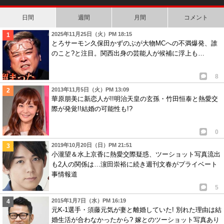
日間
週間
月間
コメント
2025年11月25日（火）PM 18:15
とろサーモン久保田かずのぶが大物MCへの不満爆発、誰
のこと?と注目。関西出身の芸能人が候補に浮上も…
8
2013年11月5日（火）PM 13:09
華原朋美に新恋人が!!明治天皇の玄孫・竹田恒泰と熱愛交
際が発覚!!結婚の可能性も!?
0
2019年10月20日（日）PM 21:51
小瀧望＆水上京香に熱愛交際疑惑、ツーショット写真流出
も2人の関係は…濵田崇裕に続き週刊文春がプライベート
事情報道
5
2015年1月7日（水）PM 16:19
元K-1選手・須藤元気が妻と離婚していた! 別れた理由は結
婚生活が合わなかったから? 嫁とのツーショット写真あり