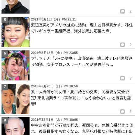
2
2021年3月1日（月）PM 21:11
渡辺直美がアメリカ拠点に活動、理由と目標明かす。移住
でレギュラー番組降板、海外挑戦に応援の声。
2
2026年3月13日（金）PM 23:55
フワちゃん『5時に夢中!』出演発表、地上波テレビ復帰巡
り物議。女子プロレスラーとして活動再開も…
9
2015年9月20日（日）PM 16:56
嵐・大野智が元女優・夏目鈴との交際、同棲愛を完全否
定! 東北復興ライブ開演前に「もう会わない」と宣言し謝
罪!
5
2021年12月1日（水）PM 18:06
中村吉右衛門が77歳で死去、死因公表。急性心臓発作で倒
れ、復帰目指すも亡くなる。鬼平犯科帳など時代劇にも出