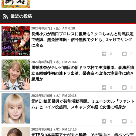
最近の投稿
2026年8月7日（金）AM 0:28
長州小力が西口プロレスに復帰も? クロちゃんと対戦決定
で物議。無免許運転・信号無視でクビも、3ヶ月でリング
に戻る
0
0
2026年8月6日（木）PM 21:44
川栄李奈がテレビ朝日の新ドラマ枠で主演報道。事務所独
立＆離婚後初の連ドラ出演。榮倉奈々出演の注目作に続き
起用か
0
0
2026年8月6日（木）PM 20:18
元ME:I飯田栞月が芸能活動再開。ミュージカル『ファント
ム』ヒロイン役起用。スキャンダル経て女優に転身か
0
0
2026年8月6日（木）PM 17:16
元TBS山本里菜アナが夫と離婚、その理由は…赤ベンツ王