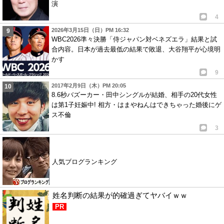
演
4
2026年3月15日（日）PM 16:32
WBC2026準々決勝「侍ジャパン対ベネズエラ」結果と試
合内容。日本が過去最低の結果で敗退、大谷翔平が心境明
かす
9
2017年2月9日（木）PM 20:05
8.6秒バズーカー・田中シングルが結婚、相手の20代女性
は第1子妊娠中! 相方・はまやねんはできちゃった婚後にゲ
ス不倫
3
人気ブログランキング
姓名判断の結果が的確過ぎてヤバイｗｗ
PR