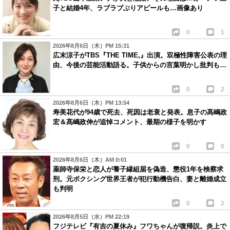
子と結婚4年、ラブラブぶりアピールも…画像あり
0
1
2026年8月6日（木）PM 15:31
広末涼子がTBS『THE TIME,』出演。双極性障害公表の理
由、今後の芸能活動語る。子供からの言葉明かし批判も…
0
2
2026年8月6日（木）PM 13:54
寿美花代が94歳で死去、死因は老衰と発表。息子の髙嶋政
宏＆髙嶋政伸が追悼コメント、最期の様子を明かす
0
0
2026年8月6日（木）AM 0:01
薬師寺保栄と恋人が養子縁組届を偽造、懲役1年を検察求
刑。元ボクシング世界王者が犯行動機告白、妻と離婚成立
も判明
0
2
2026年8月5日（水）PM 22:19
フジテレビ『有吉の夏休み』フワちゃんが復帰説。炎上で