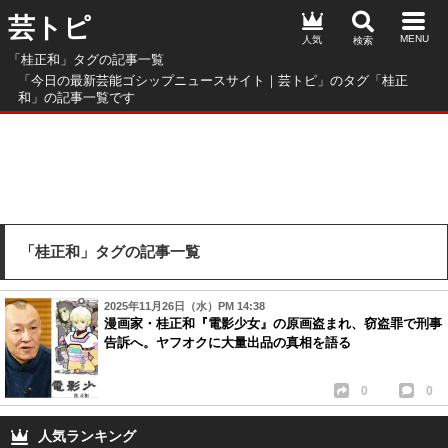
芸トピ
人気
「桂正和」タグの記事一覧
「今日の最新芸能ゴシップニュースサイト｜芸トピ」のタグ「桂正
和」の記事一覧です
「桂正和」タグの記事一覧
2025年11月26日（水）PM 14:38
漫画家・桂正和『電影少女』の原画盗まれ、窃盗罪で刑事
告訴へ。ヤフオクに大量出品の真相を語る
0
0
人気ランキング