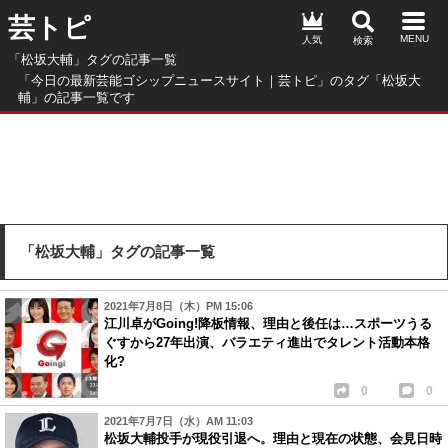
芸トピ
人気
「松坂大輔」タグの記事一覧
「今日の最新芸能ゴシップニュースサイト｜芸トピ」のタグ「松坂大
輔」の記事一覧です
「松坂大輔」タグの記事一覧
2021年7月8日（木）PM 15:06
江川卓がGoing!降板情報、理由と後任は…スポーツうる
ぐすから27年出演、バラエティ進出でタレント活動本格
化?
0
0
2021年7月7日（水）AM 11:03
松坂大輔投手が現役引退へ。理由と現在の状態、会見日時