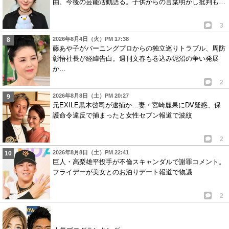
由、今後の芸能活動語る。子供からの言葉明かし批判も…
3
2026年8月4日（火）PM 17:38
藤あや子がバーニングプロからの独立巡りトラブル、周防
彰悟社長が経緯告白。週刊文春も巻込み泥沼の争い発展
か…
2
2026年8月8日（土）PM 20:27
元EXILE黒木啓司が逮捕か…妻・宮崎麗果にDV疑惑、保
護命令違反で捕まったと女性セブン報道で波紋
2
2026年8月8日（土）PM 22:41
巨人・高梨雄平投手が不倫スキャンダルで謝罪コメント。
フライデーが美女とのお泊りデート報道で物議
2