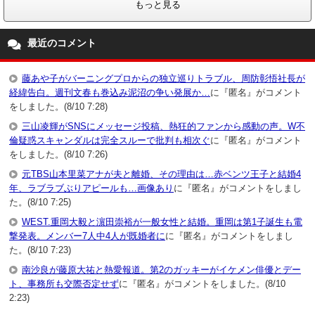
もっと見る
最近のコメント
藤あや子がバーニングプロからの独立巡りトラブル、周防彰悟社長が
経緯告白。週刊文春も巻込み泥沼の争い発展か…
に『匿名』がコメント
をしました。(8/10 7:28)
三山凌輝がSNSにメッセージ投稿、熱狂的ファンから感動の声。W不
倫疑惑スキャンダルは完全スルーで批判も相次ぐ
に『匿名』がコメント
をしました。(8/10 7:26)
元TBS山本里菜アナが夫と離婚、その理由は…赤ベンツ王子と結婚4
年、ラブラブぶりアピールも…画像あり
に『匿名』がコメントをしまし
た。(8/10 7:25)
WEST.重岡大毅と濵田崇裕が一般女性と結婚。重岡は第1子誕生も電
撃発表。メンバー7人中4人が既婚者に
に『匿名』がコメントをしまし
た。(8/10 7:23)
南沙良が藤原大祐と熱愛報道。第2のガッキーがイケメン俳優とデー
ト、事務所も交際否定せず
に『匿名』がコメントをしました。(8/10
2:23)