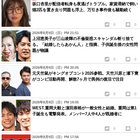
坂口杏里が配信者転身も夜逃げトラブル。家賃滞納で飼い
猫2匹を置き去り問題も浮上、万引き事件後も騒動続く
0
0
2026年8月9日（日）PM 21:51
上沼恵美子が三山凌輝の不倫疑惑スキャンダル斬り捨て
る。「結婚したらあかん人」と指摘、子供誕生後の女性問
題が物議
0
0
2026年8月9日（日）PM 20:05
元天竺鼠がキングオブコント2026参戦。天竺川原と瀬下豊
がコンビ活動再開、解散7ヶ月で異例の復活で注目
0
0
2026年8月9日（日）PM 19:05
WEST.重岡大毅と濵田崇裕が一般女性と結婚。重岡は第1
子誕生も電撃発表。メンバー7人中4人が既婚者に
0
1
2026年8月9日（日）PM 17:56