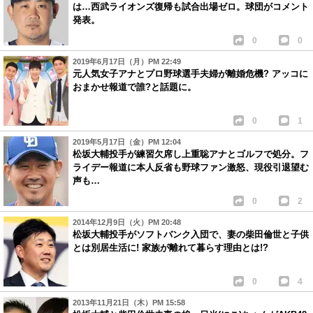
は…西武ライオンズ復帰も試合出場ゼロ。球団がコメント
発表。
0
0
2019年6月17日（月）PM 22:49
元人気女子アナとプロ野球選手夫婦が離婚危機? アッコに
おまかせ報道で誰?と話題に。
0
1
2019年5月17日（金）PM 12:04
松坂大輔投手が練習欠席し上重聡アナとゴルフで処分。フ
ライデー報道に本人反省も野球ファン激怒、現役引退望む
声も…
0
2
2014年12月9日（火）PM 20:48
松坂大輔投手がソフトバンク入団で、妻の柴田倫世と子供
とは別居生活に! 家族が離れて暮らす理由とは!?
0
4
2013年11月21日（木）PM 15:58