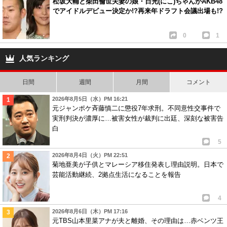
松坂大輔と柴田倫世夫妻の娘・日光(にこ)ちゃんがAKB48
でアイドルデビュー決定か!?再来年ドラフト会議出場も!?
0
1
人気ランキング
日間
週間
月間
コメント
2026年8月5日（水）PM 16:21
元ジャンポケ斉藤慎二に懲役7年求刑。不同意性交事件で
実刑判決が濃厚に…被害女性が裁判に出廷、深刻な被害告
白
5
2026年8月4日（火）PM 22:51
菊地亜美が子供とマレーシア移住発表し理由説明。日本で
芸能活動継続、2拠点生活になることを報告
4
2026年8月6日（木）PM 17:16
元TBS山本里菜アナが夫と離婚、その理由は…赤ベンツ王