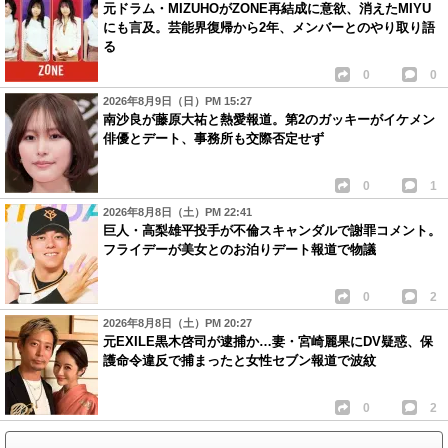
元ドラム・MIZUHOがZONE再結成に意欲、消えたMIYU
にも言及。芸能界復帰から2年、メンバーとのやり取り語
る
0
0
2026年8月9日（日）PM 15:27
南沙良が藤原大祐と熱愛報道。第2のガッキーがイケメン
俳優とデート、事務所も交際否定せず
0
1
2026年8月8日（土）PM 22:41
巨人・高梨雄平投手が不倫スキャンダルで謝罪コメント。
フライデーが美女とのお泊りデート報道で物議
0
2
2026年8月8日（土）PM 20:27
元EXILE黒木啓司が逮捕か…妻・宮崎麗果にDV疑惑、保
護命令違反で捕まったと女性セブン報道で波紋
0
2