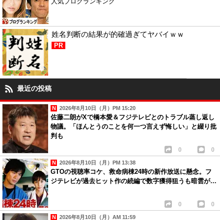
人気ブログランキング
姓名判断の結果が的確過ぎてヤバイｗｗ
PR
最近の投稿
2026年8月10日（月）PM 15:20
佐藤二朗がXで橋本愛＆フジテレビとのトラブル蒸し返し
物議。「ほんとうのことを何一つ言えず悔しい」と綴り批
判も
0
0
2026年8月10日（月）PM 13:38
GTOの視聴率コケ、救命病棟24時の新作放送に懸念。フ
ジテレビが過去ヒット作の続編で数字獲得狙うも暗雲が…
0
0
2026年8月10日（月）AM 11:59