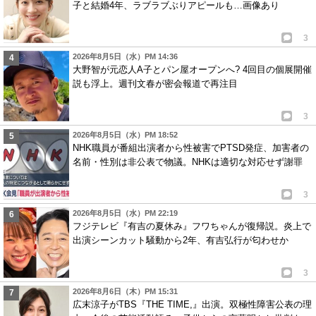
子と結婚4年、ラブラブぶりアピールも…画像あり
3
2026年8月5日（水）PM 14:36
大野智が元恋人A子とパン屋オープンへ? 4回目の個展開催
説も浮上。週刊文春が密会報道で再注目
3
2026年8月5日（水）PM 18:52
NHK職員が番組出演者から性被害でPTSD発症、加害者の
名前・性別は非公表で物議。NHKは適切な対応せず謝罪
3
2026年8月5日（水）PM 22:19
フジテレビ『有吉の夏休み』フワちゃんが復帰説。炎上で
出演シーンカット騒動から2年、有吉弘行が匂わせか
3
2026年8月6日（木）PM 15:31
広末涼子がTBS『THE TIME,』出演。双極性障害公表の理