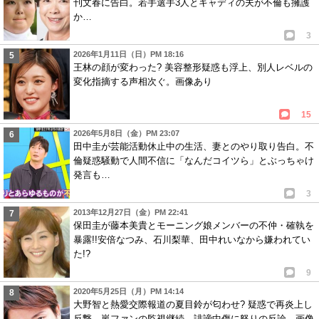
刊文春に告白。若手選手3人とキャディの夫が不倫も擁護
か…
3
2026年1月11日（日）PM 18:16
王林の顔が変わった? 美容整形疑惑も浮上、別人レベルの
変化指摘する声相次ぐ。画像あり
15
2026年5月8日（金）PM 23:07
田中圭が芸能活動休止中の生活、妻とのやり取り告白。不
倫疑惑騒動で人間不信に「なんだコイツら」とぶっちゃけ
発言も…
3
2013年12月27日（金）PM 22:41
保田圭が藤本美貴とモーニング娘メンバーの不仲・確執を
暴露!!安倍なつみ、石川梨華、田中れいなから嫌われてい
た!?
9
2020年5月25日（月）PM 14:14
大野智と熱愛交際報道の夏目鈴が匂わせ? 疑惑で再炎上し
反撃。嵐ファンの監視継続、誹謗中傷に怒りの反論…画像