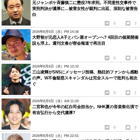
元ジャンポケ斉藤慎二に懲役7年求刑。不同意性交事件で
実刑判決が濃厚に…被害女性が裁判に出廷、深刻な被害告
白
0
3
2026年8月5日（水）PM 14:36
大野智が元恋人A子とパン屋オープンへ? 4回目の個展開催
説も浮上。週刊文春が密会報道で再注目
0
3
2026年8月5日（水）PM 12:32
三山凌輝がSNSにメッセージ投稿、熱狂的ファンから感動
の声。W不倫疑惑スキャンダルは完全スルーで批判も相次
ぐ
0
1
2026年8月5日（水）AM 11:20
二宮和也が今年の紅白司会担当か。NHK夏の音楽祭出演で
有吉弘行から交代濃厚?
0
0
2026年8月4日（火）PM 22:51