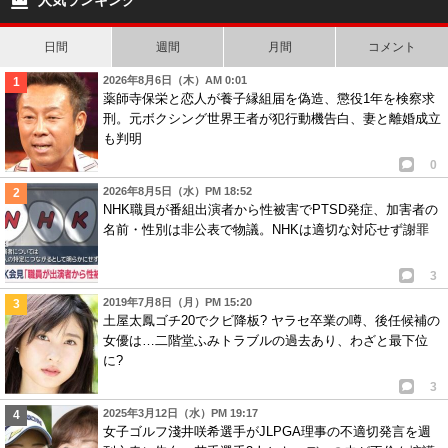
人気ランキング
日間
週間
月間
コメント
2026年8月6日（木）AM 0:01
薬師寺保栄と恋人が養子縁組届を偽造、懲役1年を検察求
刑。元ボクシング世界王者が犯行動機告白、妻と離婚成立
も判明
0
2026年8月5日（水）PM 18:52
NHK職員が番組出演者から性被害でPTSD発症、加害者の
名前・性別は非公表で物議。NHKは適切な対応せず謝罪
3
2019年7月8日（月）PM 15:20
土屋太鳳ゴチ20でクビ降板? ヤラセ卒業の噂、後任候補の
女優は…二階堂ふみトラブルの過去あり、わざと最下位
に?
3
2025年3月12日（水）PM 19:17
女子ゴルフ淺井咲希選手がJLPGA理事の不適切発言を週