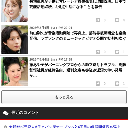
菊地亜美が子供とマレーシア移住発表し理由説明。日本で
芸能活動継続、2拠点生活になることを報告
0
4
2026年8月4日（火）PM 22:04
前山剛久が音楽活動開始で再炎上。芸能界復帰断念も楽曲
配信、ラブソングのミュージックビデオ公開で批判相次ぐ
0
1
2026年8月4日（火）PM 17:38
藤あや子がバーニングプロからの独立巡りトラブル、周防
彰悟社長が経緯告白。週刊文春も巻込み泥沼の争い発展
か…
0
1
もっと見る
最近のコメント
大野智が元恋人A子とパン屋オープンへ? 4回目の個展開催説も浮上。