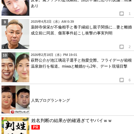
あり
1
2025年4月2日（水）AM 0:39
薬師寺保栄が不倫相手と養子縁組し親子関係に…妻と離婚
成立前に同居、傷害事件起こし衝撃の事実判明
2
2026年2月18日（水）PM 19:01
萩野公介が池江璃花子選手と熱愛交際。フライデーが箱根
温泉旅行を報道。miwaと離婚から2年、デート現場目撃
6
人気ブログランキング
姓名判断の結果が的確過ぎてヤバイｗｗ
PR