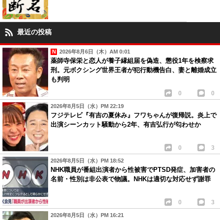
最近の投稿
2026年8月6日（木）AM 0:01
薬師寺保栄と恋人が養子縁組届を偽造、懲役1年を検察求
刑。元ボクシング世界王者が犯行動機告白、妻と離婚成立
も判明
0
0
2026年8月5日（水）PM 22:19
フジテレビ『有吉の夏休み』フワちゃんが復帰説。炎上で
出演シーンカット騒動から2年、有吉弘行が匂わせか
0
3
2026年8月5日（水）PM 18:52
NHK職員が番組出演者から性被害でPTSD発症、加害者の
名前・性別は非公表で物議。NHKは適切な対応せず謝罪
0
3
2026年8月5日（水）PM 16:21