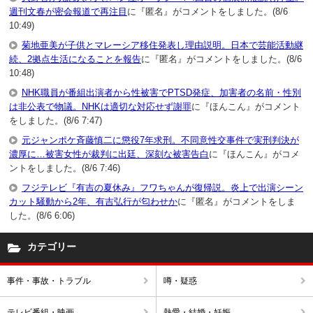
週刊文春が密会報道で再注目
に『匿名』がコメントをしました。(8/6
10:49)
菊地亜美が子供とマレーシア移住発表し理由説明。日本で芸能活動継
続、2拠点生活になることを報告
に『匿名』がコメントをしました。(8/6
10:48)
NHK職員が番組出演者から性被害でPTSD発症、加害者の名前・性別
は非公表で物議。NHKは適切な対応せず謝罪
に『ほんこん』がコメント
をしました。(8/6 7:47)
元ジャンポケ斉藤慎二に懲役7年求刑。不同意性交事件で実刑判決が
濃厚に…被害女性が裁判に出廷、深刻な被害告白
に『ほんこん』がコメ
ントをしました。(8/6 7:46)
フジテレビ『有吉の夏休み』フワちゃんが復帰説。炎上で出演シーン
カット騒動から2年、有吉弘行が匂わせか
に『匿名』がコメントをしま
した。(8/6 6:06)
カテゴリー
事件・事故・トラブル
噂・疑惑
テレビ番組・映画
熱愛・結婚・妊娠