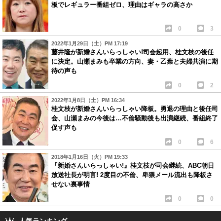
板でレギュラー番組ゼロ、理由はギャラの高さか
0
3
2022年1月29日（土）PM 17:19
藤井隆が新婚さんいらっしゃい!司会起用、桂文枝の後任
に決定。山瀬まみも卒業の方向、妻・乙葉と夫婦共演に期
待の声も
0
2
2022年1月8日（土）PM 16:34
桂文枝が新婚さんいらっしゃい降板。勇退の理由と後任司
会、山瀬まみの今後は…不倫騒動後も出演継続、番組終了
促す声も
0
6
2018年1月16日（火）PM 19:33
『新婚さんいらっしゃい!』桂文枝が司会継続、ABC朝日
放送社長が明言! 2度目の不倫、卑猥メール流出も降板さ
せない裏事情
0
0