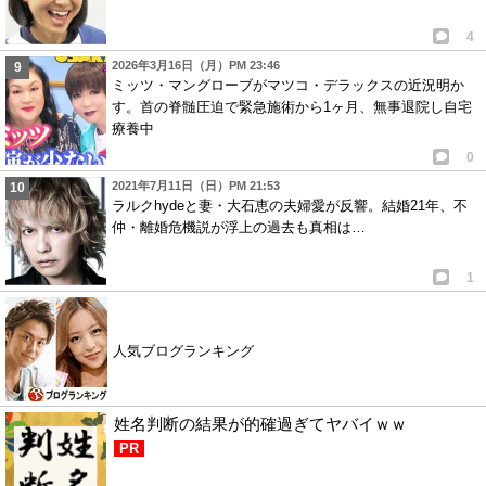
4
2026年3月16日（月）PM 23:46
ミッツ・マングローブがマツコ・デラックスの近況明か
す。首の脊髄圧迫で緊急施術から1ヶ月、無事退院し自宅
療養中
0
2021年7月11日（日）PM 21:53
ラルクhydeと妻・大石恵の夫婦愛が反響。結婚21年、不
仲・離婚危機説が浮上の過去も真相は…
1
人気ブログランキング
姓名判断の結果が的確過ぎてヤバイｗｗ
PR