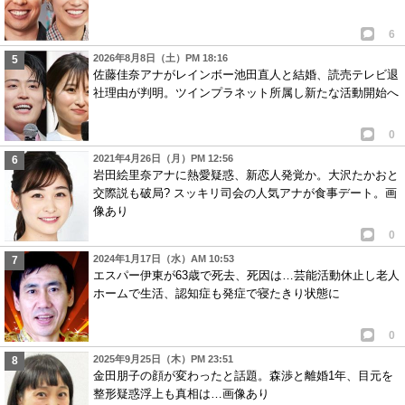
6
2026年8月8日（土）PM 18:16
佐藤佳奈アナがレインボー池田直人と結婚、読売テレビ退
社理由が判明。ツインプラネット所属し新たな活動開始へ
0
2021年4月26日（月）PM 12:56
岩田絵里奈アナに熱愛疑惑、新恋人発覚か。大沢たかおと
交際説も破局? スッキリ司会の人気アナが食事デート。画
像あり
0
2024年1月17日（水）AM 10:53
エスパー伊東が63歳で死去、死因は…芸能活動休止し老人
ホームで生活、認知症も発症で寝たきり状態に
0
2025年9月25日（木）PM 23:51
金田朋子の顔が変わったと話題。森渉と離婚1年、目元を
整形疑惑浮上も真相は…画像あり