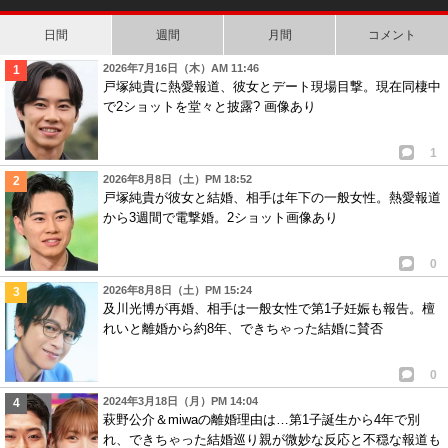
日間
週間
月間
コメント
2026年7月16日（木）AM 11:46
戸塚純貴に熱愛報道、彼女とデート現場目撃。現在同棲中
で2ショットを堂々と披露? 画像あり
1
2026年8月8日（土）PM 18:52
戸塚純貴が彼女と結婚、相手は年下の一般女性。熱愛報道
から3週間で電撃婚。2ショット画像あり
0
2026年8月8日（土）PM 15:24
及川光博が再婚、相手は一般女性で第1子妊娠も報告。檀
れいと離婚から約8年、できちゃった結婚に賛否
0
2024年3月18日（月）PM 14:04
萩野公介＆miwaの離婚理由は…第1子誕生から4年で別
れ、できちゃった結婚巡り親が微妙な反応と不穏な報道も