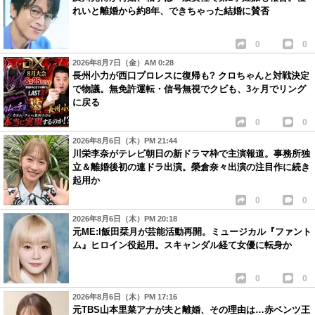
れいと離婚から約8年、できちゃった結婚に賛否
0
0
2026年8月7日（金）AM 0:28
長州小力が西口プロレスに復帰も? クロちゃんと対戦決定
で物議。無免許運転・信号無視でクビも、3ヶ月でリング
に戻る
0
0
2026年8月6日（木）PM 21:44
川栄李奈がテレビ朝日の新ドラマ枠で主演報道。事務所独
立＆離婚後初の連ドラ出演。榮倉奈々出演の注目作に続き
起用か
0
0
2026年8月6日（木）PM 20:18
元ME:I飯田栞月が芸能活動再開。ミュージカル『ファント
ム』ヒロイン役起用。スキャンダル経て女優に転身か
0
0
2026年8月6日（木）PM 17:16
元TBS山本里菜アナが夫と離婚、その理由は…赤ベンツ王