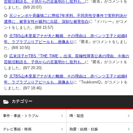
芸能活動語る。子供からの言葉明かし批判も…
に『匿名』がコメントを
しました。(8/8 20:07)
元ジャンポケ斉藤慎二に懲役7年求刑。不同意性交事件で実刑判決が
濃厚に…被害女性が裁判に出廷、深刻な被害告白
に『ドバシー』がコメ
ントをしました。(8/8 15:57)
元TBS山本里菜アナが夫と離婚、その理由は…赤ベンツ王子と結婚4
年、ラブラブぶりアピールも…画像あり
に『匿名』がコメントをしまし
た。(8/8 10:55)
広末涼子がTBS『THE TIME,』出演。双極性障害公表の理由、今後の
芸能活動語る。子供からの言葉明かし批判も…
に『匿名』がコメントを
しました。(8/7 20:20)
元TBS山本里菜アナが夫と離婚、その理由は…赤ベンツ王子と結婚4
年、ラブラブぶりアピールも…画像あり
に『TsukkomiQ』がコメントを
しました。(8/7 18:46)
カテゴリー
事件・事故・トラブル
噂・疑惑
テレビ番組・映画
熱愛・結婚・妊娠