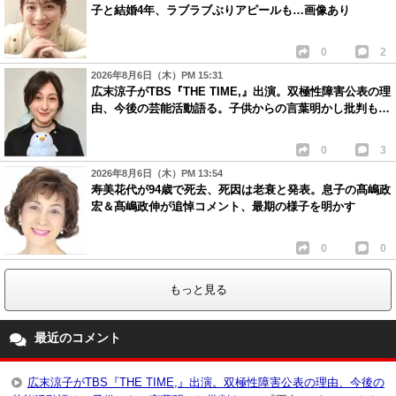
子と結婚4年、ラブラブぶりアピールも…画像あり
0
2
2026年8月6日（木）PM 15:31
広末涼子がTBS『THE TIME,』出演。双極性障害公表の理
由、今後の芸能活動語る。子供からの言葉明かし批判も…
0
3
2026年8月6日（木）PM 13:54
寿美花代が94歳で死去、死因は老衰と発表。息子の髙嶋政
宏＆髙嶋政伸が追悼コメント、最期の様子を明かす
0
0
もっと見る
最近のコメント
広末涼子がTBS『THE TIME,』出演。双極性障害公表の理由、今後の