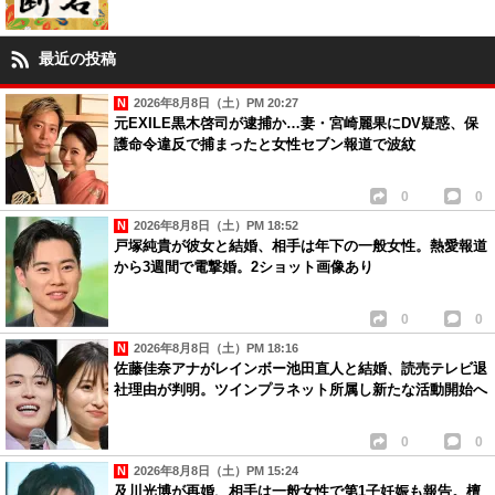
最近の投稿
2026年8月8日（土）PM 20:27
元EXILE黒木啓司が逮捕か…妻・宮崎麗果にDV疑惑、保
護命令違反で捕まったと女性セブン報道で波紋
0
0
2026年8月8日（土）PM 18:52
戸塚純貴が彼女と結婚、相手は年下の一般女性。熱愛報道
から3週間で電撃婚。2ショット画像あり
0
0
2026年8月8日（土）PM 18:16
佐藤佳奈アナがレインボー池田直人と結婚、読売テレビ退
社理由が判明。ツインプラネット所属し新たな活動開始へ
0
0
2026年8月8日（土）PM 15:24
及川光博が再婚、相手は一般女性で第1子妊娠も報告。檀