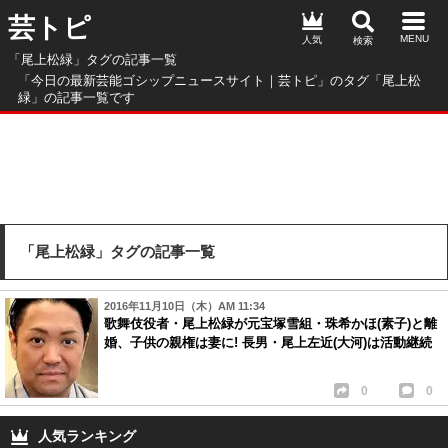
芸トピ
人気
「尾上松緑」タグの記事一覧
「今日の最新芸能ゴシップニュースサイト｜芸トピ」のタグ「尾上松
緑」の記事一覧です
「尾上松緑」タグの記事一覧
2016年11月10日（木）AM 11:34
歌舞伎役者・尾上松緑が元宝塚雪組・珠希かほ(素子)と離
婚、子供の親権は妻に! 長男・尾上左近(大河)は活動継続
0
0
人気ランキング