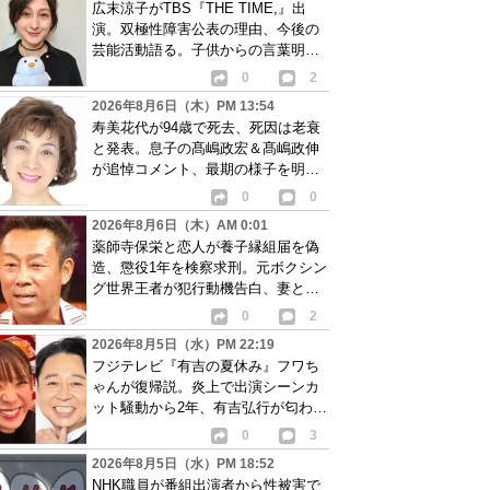
広末涼子がTBS『THE TIME,』出
演。双極性障害公表の理由、今後の
芸能活動語る。子供からの言葉明か
し批判も…
0
2
2026年8月6日（木）PM 13:54
寿美花代が94歳で死去、死因は老衰
と発表。息子の髙嶋政宏＆髙嶋政伸
が追悼コメント、最期の様子を明か
す
0
0
2026年8月6日（木）AM 0:01
薬師寺保栄と恋人が養子縁組届を偽
造、懲役1年を検察求刑。元ボクシン
グ世界王者が犯行動機告白、妻と離
婚成立も判明
0
2
2026年8月5日（水）PM 22:19
フジテレビ『有吉の夏休み』フワち
ゃんが復帰説。炎上で出演シーンカ
ット騒動から2年、有吉弘行が匂わせ
か
0
3
2026年8月5日（水）PM 18:52
NHK職員が番組出演者から性被害で