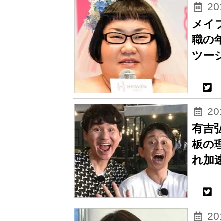
2
メイ
職の
ツー
2
有吉
板の
れ加
2