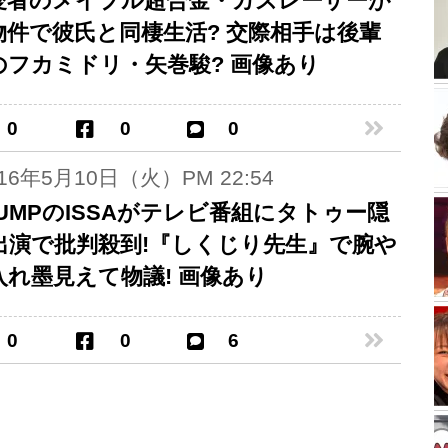
愛者のメイプル超合金・カズレーザーが
物件で彼氏と同棲生活? 交際相手は後輩
のフカミドリ・矢巻駿? 画像あり
0
0
0
016年5月10日（火）PM 22:54
PUMPのISSAがテレビ番組にタトゥー隠
出演で批判殺到!『しくじり先生』で腕や
入れ墨見えて物議! 画像あり
0
0
6