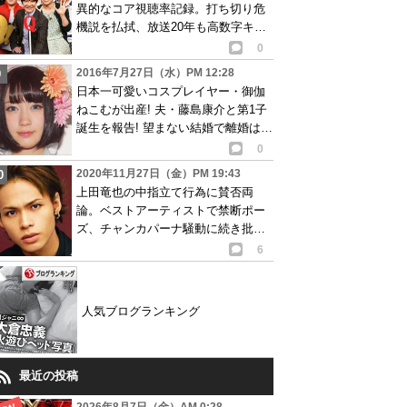
異的なコア視聴率記録。打ち切り危
機説を払拭、放送20年も高数字キー
プ
0
2016年7月27日（水）PM 12:28
日本一可愛いコスプレイヤー・御伽
ねこむが出産! 夫・藤島康介と第1子
誕生を報告! 望まない結婚で離婚は秒
読み状態?
0
2020年11月27日（金）PM 19:43
上田竜也の中指立て行為に賛否両
論。ベストアーティストで禁断ポー
ズ、チャンカパーナ騒動に続き批判
も殺到…動画あり
6
人気ブログランキング
最近の投稿