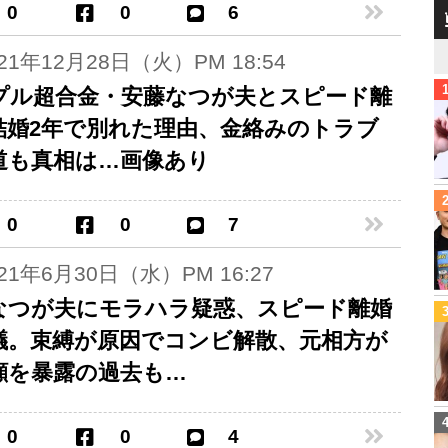
0
0
6
021年12月28日（火）PM 18:54
プル超合金・安藤なつが夫とスピード離
結婚2年で別れた理由、金絡みのトラブ
道も真相は…画像あり
0
0
7
021年6月30日（水）PM 16:27
なつが夫にモラハラ疑惑、スピード離婚
議。束縛が原因でコンビ解散、元相方が
顔を暴露の過去も…
0
0
4