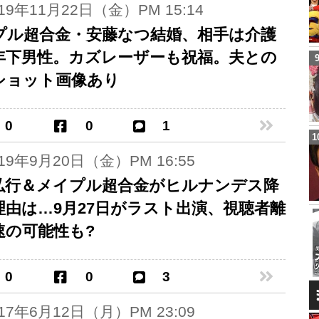
019年11月22日（金）PM 15:14
プル超合金・安藤なつ結婚、相手は介護
年下男性。カズレーザーも祝福。夫との
ショット画像あり
0
0
1
019年9月20日（金）PM 16:55
弘行＆メイプル超合金がヒルナンデス降
理由は…9月27日がラスト出演、視聴者離
速の可能性も?
0
0
3
017年6月12日（月）PM 23:09