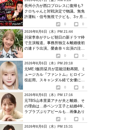
2026年8月7日（金）AM 0:28
長州小力が西口プロレスに復帰も?
クロちゃんと対戦決定で物議。無免
許運転・信号無視でクビも、3ヶ月で
リングに戻る
0
0
2026年8月6日（木）PM 21:44
川栄李奈がテレビ朝日の新ドラマ枠
で主演報道。事務所独立＆離婚後初
の連ドラ出演。榮倉奈々出演の注目
作に続き起用か
0
0
2026年8月6日（木）PM 20:18
元ME:I飯田栞月が芸能活動再開。ミ
ュージカル『ファントム』ヒロイン
役起用。スキャンダル経て女優に転
身か
0
0
2026年8月6日（木）PM 17:16
元TBS山本里菜アナが夫と離婚、そ
の理由は…赤ベンツ王子と結婚4年、
ラブラブぶりアピールも…画像あり
0
1
2026年8月6日（木）PM 15:31