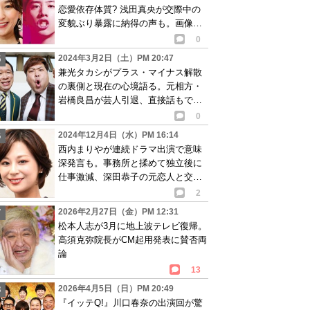
恋愛依存体質? 浅田真央が交際中の
変貌ぶり暴露に納得の声も。画像あ
り
0
2024年3月2日（土）PM 20:47
兼光タカシがプラス・マイナス解散
の裏側と現在の心境語る。元相方・
岩橋良昌が芸人引退、直接話もでき
ず…
0
2024年12月4日（水）PM 16:14
西内まりやが連続ドラマ出演で意味
深発言も。事務所と揉めて独立後に
仕事激減、深田恭子の元恋人と交際
も即破局し…
2
2026年2月27日（金）PM 12:31
松本人志が3月に地上波テレビ復帰。
高須克弥院長がCM起用発表に賛否両
論
13
2026年4月5日（日）PM 20:49
『イッテQ!』川口春奈の出演回が驚