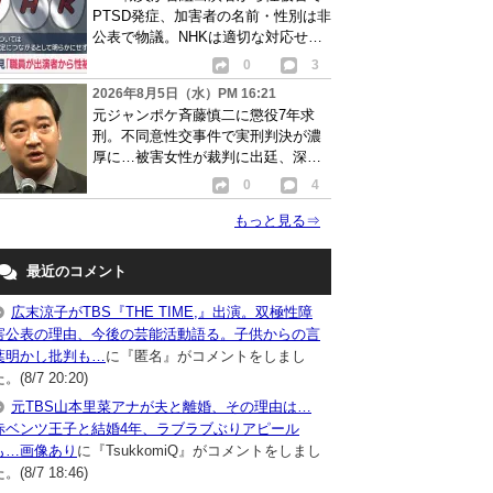
PTSD発症、加害者の名前・性別は非
公表で物議。NHKは適切な対応せず
謝罪
0
3
2026年8月5日（水）PM 16:21
元ジャンポケ斉藤慎二に懲役7年求
刑。不同意性交事件で実刑判決が濃
厚に…被害女性が裁判に出廷、深刻
な被害告白
0
4
もっと見る
⇒
最近のコメント
広末涼子がTBS『THE TIME,』出演。双極性障
害公表の理由、今後の芸能活動語る。子供からの言
葉明かし批判も…
に『匿名』がコメントをしまし
。(8/7 20:20)
元TBS山本里菜アナが夫と離婚、その理由は…
赤ベンツ王子と結婚4年、ラブラブぶりアピール
も…画像あり
に『TsukkomiQ』がコメントをしまし
。(8/7 18:46)