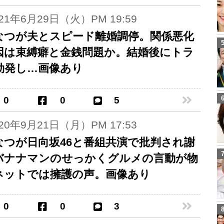
021年6月29日（火）PM 19:59
なつが夫とスピード離婚調停。関係悪化
因は束縛癖と金銭問題か。結婚後にトラ
勃発し…画像あり
0
0
5
020年9月21日（月）PM 17:53
なつが日向坂46と番組共演で批判され謝
バナナマンのせっかくグルメの言動が物
ネットでは擁護の声。画像あり
0
0
3