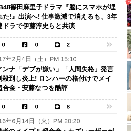
KB48篠田麻里子ドラマ『脳にスマホが埋
れた!』出演へ! 仕事激減で消えるも、3年
連ドラで伊藤淳史らと共演
0
0
2
017年2月4日（土）PM 15:10
アンナ「デブが嫌い」「人間失格」発言
判殺到し炎上! ロンハーの格付けでメイ
超合金・安藤なつを酷評
0
0
8
016年6月14日（火）PM 20:20