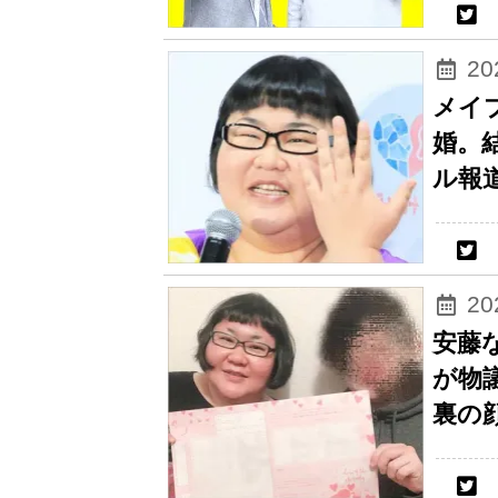
2
メイ
婚。
ル報
2
安藤
が物
裏の