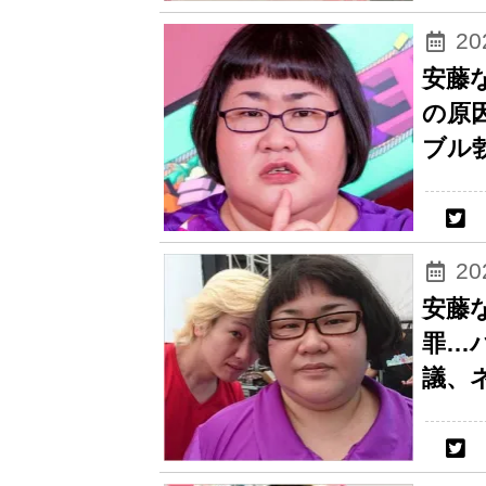
2
安藤
の原
ブル
2
安藤
罪…
議、