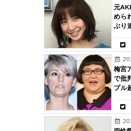
元A
めら
ぶり
2
梅宮
で批
プル
2