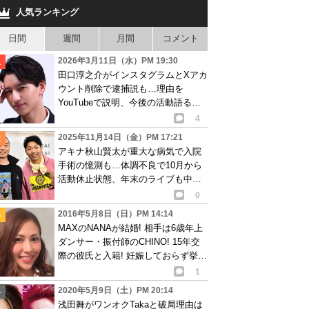
人気ランキング
日間
週間
月間
コメント
2026年3月11日（水）PM 19:30
田口淳之介がインスタグラムとXアカ
ウント削除で逮捕説も…理由を
YouTubeで説明、今後の活動語るも
物議
4
2025年11月14日（金）PM 17:21
アキナ秋山賢太が重大な病気で入院
手術の憶測も…体調不良で10月から
活動休止状態、年末のライブも中止
で心配の声
0
2016年5月8日（日）PM 14:14
MAXのNANAが結婚! 相手は6歳年上
ダンサー・振付師のCHINO! 15年交
際の彼氏と入籍! 妊娠しておらず挙
式・披露宴は未定
1
2020年5月9日（土）PM 20:14
浅田舞がワンオクTakaと破局理由は