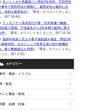
元ジャンポケ斉藤慎二に懲役7年求刑。不同意性
交事件で実刑判決が濃厚に…被害女性が裁判に出
廷、深刻な被害告白
に『匿名』がコメントをしまし
。(8/7 18:44)
ティモンディ高岸宏行が妻・沢井美優と離婚、
理由巡り憶測。子供誕生から2年未満で破局に驚き
の声
に『匿名』がコメントをしました。(8/7 18:24)
薬師寺保栄と恋人が養子縁組届を偽造、懲役1年
を検察求刑。元ボクシング世界王者が犯行動機告
白、妻と離婚成立も判明
に『匿名』がコメントをし
した。(8/7 3:32)
カテゴリー
事件・事故・トラブル
噂・疑惑
テレビ番組・映画
熱愛・結婚・妊娠