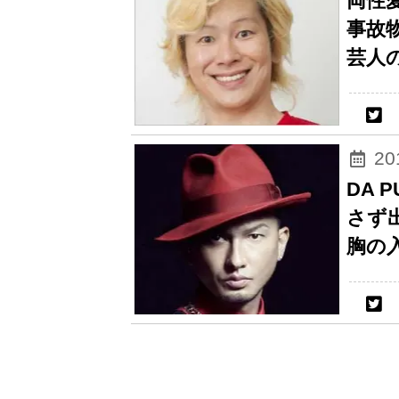
両性
事故
芸人
2
DA 
さず
胸の