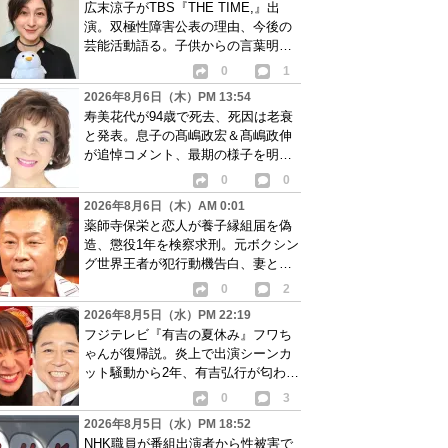
広末涼子がTBS『THE TIME,』出
演。双極性障害公表の理由、今後の
芸能活動語る。子供からの言葉明か
し批判も…
0
1
2026年8月6日（木）PM 13:54
寿美花代が94歳で死去、死因は老衰
と発表。息子の髙嶋政宏＆髙嶋政伸
が追悼コメント、最期の様子を明か
す
0
0
2026年8月6日（木）AM 0:01
薬師寺保栄と恋人が養子縁組届を偽
造、懲役1年を検察求刑。元ボクシン
グ世界王者が犯行動機告白、妻と離
婚成立も判明
0
2
2026年8月5日（水）PM 22:19
フジテレビ『有吉の夏休み』フワち
ゃんが復帰説。炎上で出演シーンカ
ット騒動から2年、有吉弘行が匂わせ
か
0
3
2026年8月5日（水）PM 18:52
NHK職員が番組出演者から性被害で