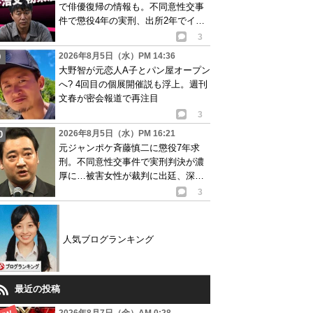
で俳優復帰の情報も。不同意性交事
件で懲役4年の実刑、出所2年でイベ
ント出演告知
3
2026年8月5日（水）PM 14:36
大野智が元恋人A子とパン屋オープン
へ? 4回目の個展開催説も浮上。週刊
文春が密会報道で再注目
3
2026年8月5日（水）PM 16:21
元ジャンポケ斉藤慎二に懲役7年求
刑。不同意性交事件で実刑判決が濃
厚に…被害女性が裁判に出廷、深刻
な被害告白
3
人気ブログランキング
最近の投稿