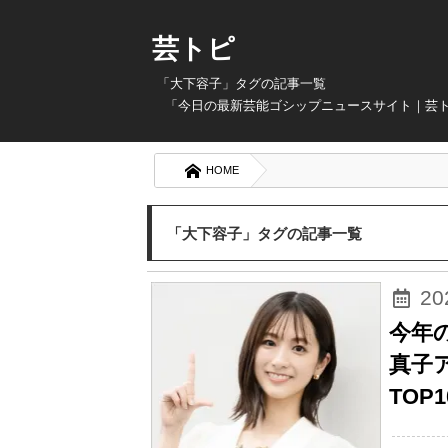
芸トピ
「大下容子」タグの記事一覧
「今日の最新芸能ゴシップニュースサイト｜芸
HOME
「大下容子」タグの記事一覧
2
今年
真子
TOP