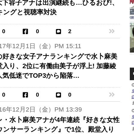
大下容子アナは出演継続も…ひるおび!、
キングと視聴率対決
0
0
2
017年12月1日（金）PM 15:11
の好きな女子アナランキングで水卜麻美
堂入り、2位に有働由美子が浮上! 加藤綾
人気低迷でTOP3から陥落…
0
0
0
ま
016年12月2日（金）PM 13:39
レ・水卜麻美アナが4年連続『好きな女性
ウンサーランキング』で1位、殿堂入り
ま