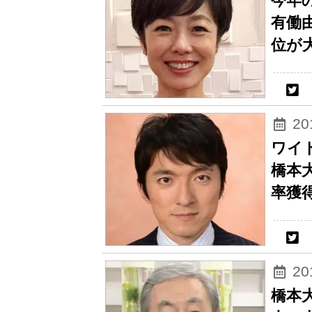
今年
有働
位が
2
ワイ
橋本
率獲
2
橋本