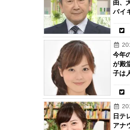
由、
バイ
2
今年
が殿
子は
2
日テ
アナ