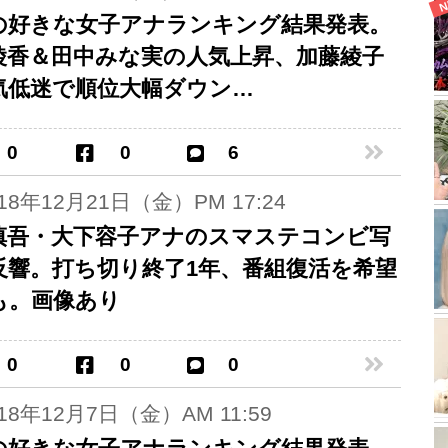
の好きな女子アナランキング結果発表。
綾香＆田中みな実の人気上昇、加藤綾子
気低迷で順位大幅ダウン…
0
0
6
018年12月21日（金）PM 17:24
慎吾・大下容子アナのスマステコンビ写
反響。打ち切り終了1年、番組復活を希望
も。画像あり
0
0
0
018年12月7日（金）AM 11:59