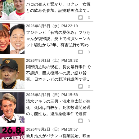
バコの売人と繋がり、セクシー女優
との飲み会参加。証拠動画流出で波
紋
3
2026年8月5日（水）PM 22:19
フジテレビ『有吉の夏休み』フワち
ゃんが復帰説。炎上で出演シーンカ
ット騒動から2年、有吉弘行が匂わせ
か
3
2026年8月1日（土）PM 18:32
阿部慎之助の現在。長女暴行事件で
不起訴、巨人復帰への思い語り賛
否。日本テレビの野球解説等で活動
再開が有力か
3
2026年8月2日（日）PM 15:58
清水アキラの三男・清水良太郎が急
死、死因は自殺か。死後数週間経過
の可能性も。違法薬物事件で逮捕、
再起目指す中で…
3
2026年8月2日（日）PM 19:57
新井浩文がパチンコ営業開始、映画