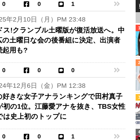
0
0
1
025年2月10日（月）PM 23:48
ドス!クランブル土曜版が復活放送へ。中
広の土曜日な会の後番組に決定、出演者
続起用も?
0
0
0
024年12月6日（金）PM 12:38
の好きな女子アナランキングで田村真子
が初の1位。江藤愛アナを抜き、TBS女性
では史上初のトップに
0
0
1