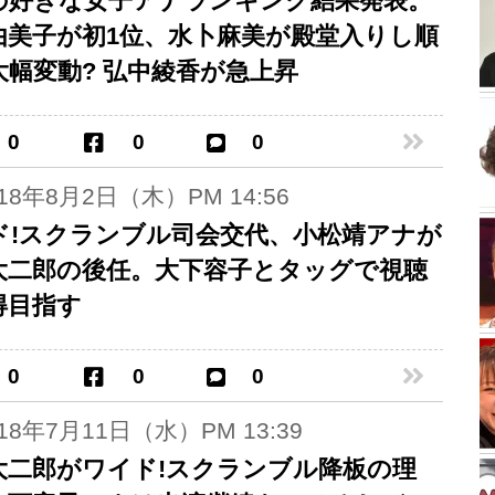
の好きな女子アナランキング結果発表。
由美子が初1位、水卜麻美が殿堂入りし順
大幅変動? 弘中綾香が急上昇
0
0
0
018年8月2日（木）PM 14:56
ド!スクランブル司会交代、小松靖アナが
大二郎の後任。大下容子とタッグで視聴
得目指す
0
0
0
018年7月11日（水）PM 13:39
大二郎がワイド!スクランブル降板の理