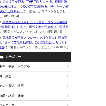
広末涼子がTBS『THE TIME,』出演。双極性障
害公表の理由、今後の芸能活動語る。子供からの言
葉明かし批判も…
に『匿名』がコメントをしまし
。(8/6 19:24)
大野智が元恋人A子とパン屋オープンへ? 4回目
の個展開催説も浮上。週刊文春が密会報道で再注目
に『匿名』がコメントをしました。(8/6 10:49)
菊地亜美が子供とマレーシア移住発表し理由説
明。日本で芸能活動継続、2拠点生活になることを
報告
に『匿名』がコメントをしました。(8/6 10:48)
カテゴリー
事件・事故・トラブル
噂・疑惑
テレビ番組・映画
熱愛・結婚・妊娠
ジャニーズ