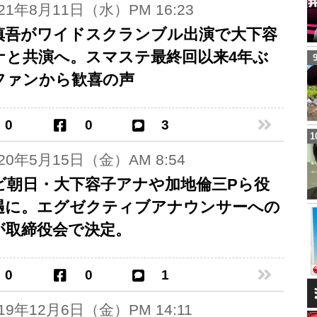
021年8月11日（水）PM 16:23
慎吾がワイドスクランブル出演で大下容
ナと共演へ。スマステ最終回以来4年ぶ
ファンから歓喜の声
0
0
3
020年5月15日（金）AM 8:54
ビ朝日・大下容子アナや加地倫三Pら役
遇に。エグゼクティブアナウンサーへの
が取締役会で決定。
0
0
1
019年12月6日（金）PM 14:11