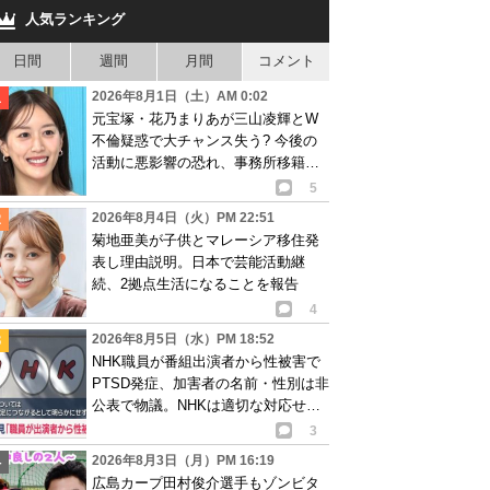
人気ランキング
日間
週間
月間
コメント
2026年8月1日（土）AM 0:02
元宝塚・花乃まりあが三山凌輝とW
不倫疑惑で大チャンス失う? 今後の
活動に悪影響の恐れ、事務所移籍が
消滅も?
5
2026年8月4日（火）PM 22:51
菊地亜美が子供とマレーシア移住発
表し理由説明。日本で芸能活動継
続、2拠点生活になることを報告
4
2026年8月5日（水）PM 18:52
NHK職員が番組出演者から性被害で
PTSD発症、加害者の名前・性別は非
公表で物議。NHKは適切な対応せず
謝罪
3
2026年8月3日（月）PM 16:19
広島カープ田村俊介選手もゾンビタ