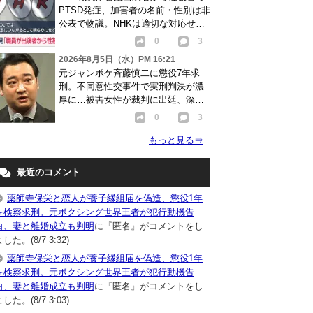
PTSD発症、加害者の名前・性別は非
公表で物議。NHKは適切な対応せず
謝罪
0
3
2026年8月5日（水）PM 16:21
元ジャンポケ斉藤慎二に懲役7年求
刑。不同意性交事件で実刑判決が濃
厚に…被害女性が裁判に出廷、深刻
な被害告白
0
3
もっと見る
⇒
最近のコメント
薬師寺保栄と恋人が養子縁組届を偽造、懲役1年
を検察求刑。元ボクシング世界王者が犯行動機告
白、妻と離婚成立も判明
に『匿名』がコメントをし
した。(8/7 3:32)
薬師寺保栄と恋人が養子縁組届を偽造、懲役1年
を検察求刑。元ボクシング世界王者が犯行動機告
白、妻と離婚成立も判明
に『匿名』がコメントをし
した。(8/7 3:03)