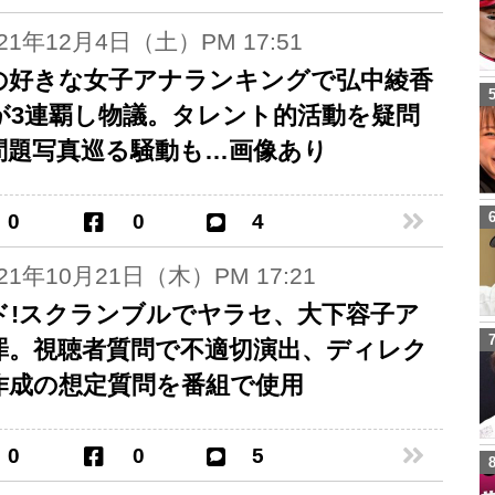
021年12月4日（土）PM 17:51
の好きな女子アナランキングで弘中綾香
が3連覇し物議。タレント的活動を疑問
問題写真巡る騒動も…画像あり
0
0
4
021年10月21日（木）PM 17:21
ド!スクランブルでヤラセ、大下容子ア
罪。視聴者質問で不適切演出、ディレク
作成の想定質問を番組で使用
0
0
5