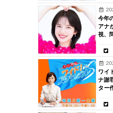
2
今年
アナ
視、
2
ワイ
ナ謝
ター