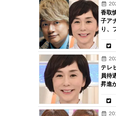
2
香取
子ア
り、
2
テレ
員待
昇進
2