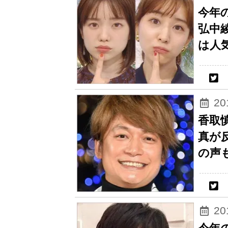
今年
弘中
は人
2
香取
真が
の声
2