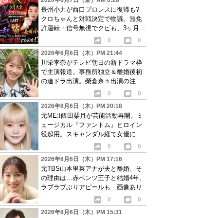
2026年8月7日（金）AM 0:28
長州小力が西口プロレスに復帰も?
クロちゃんと対戦決定で物議。無免
許運転・信号無視でクビも、3ヶ月で
リングに戻る
0
0
2026年8月6日（木）PM 21:44
川栄李奈がテレビ朝日の新ドラマ枠
で主演報道。事務所独立＆離婚後初
の連ドラ出演。榮倉奈々出演の注目
作に続き起用か
0
0
2026年8月6日（木）PM 20:18
元ME:I飯田栞月が芸能活動再開。ミ
ュージカル『ファントム』ヒロイン
役起用。スキャンダル経て女優に転
身か
0
0
2026年8月6日（木）PM 17:16
元TBS山本里菜アナが夫と離婚、そ
の理由は…赤ベンツ王子と結婚4年、
ラブラブぶりアピールも…画像あり
0
0
2026年8月6日（木）PM 15:31