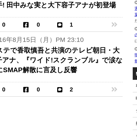
手! 田中みな実と大下容子アナが初登場
た
0
0
1
016年8月15日（月）PM 23:10
ステで香取慎吾と共演のテレビ朝日・大
子アナ、『ワイド!スクランブル』で涙な
にSMAP解散に言及し反響
0
0
2