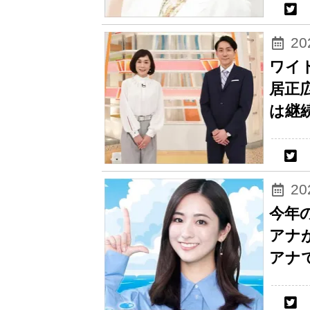
2
ワイ
居正
は継
2
今年
アナ
アナ