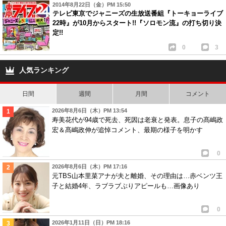
2014年8月22日（金）PM 15:50
テレビ東京でジャニーズの生放送番組『トーキョーライブ
22時』が10月からスタート!!『ソロモン流』の打ち切り決
定!!
0
3
人気ランキング
日間
週間
月間
コメント
2026年8月6日（木）PM 13:54
寿美花代が94歳で死去、死因は老衰と発表。息子の髙嶋政
宏＆髙嶋政伸が追悼コメント、最期の様子を明かす
0
2026年8月6日（木）PM 17:16
元TBS山本里菜アナが夫と離婚、その理由は…赤ベンツ王
子と結婚4年、ラブラブぶりアピールも…画像あり
0
2026年1月11日（日）PM 18:16