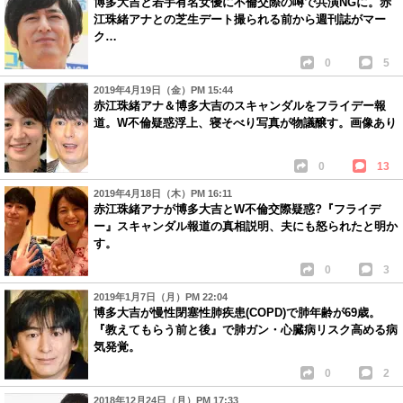
博多大吉と若手有名女優に不倫交際の噂で共演NGに。赤
江珠緒アナとの芝生デート撮られる前から週刊誌がマー
ク…
0
5
2019年4月19日（金）PM 15:44
赤江珠緒アナ＆博多大吉のスキャンダルをフライデー報
道。W不倫疑惑浮上、寝そべり写真が物議醸す。画像あり
0
13
2019年4月18日（木）PM 16:11
赤江珠緒アナが博多大吉とW不倫交際疑惑?『フライデ
ー』スキャンダル報道の真相説明、夫にも怒られたと明か
す。
0
3
2019年1月7日（月）PM 22:04
博多大吉が慢性閉塞性肺疾患(COPD)で肺年齢が69歳。
『教えてもらう前と後』で肺ガン・心臓病リスク高める病
気発覚。
0
2
2018年12月24日（月）PM 17:33