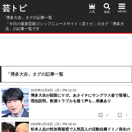
芸トピ
人気
「博多大吉」タグの記事一覧
「今日の最新芸能ゴシップニュースサイト｜芸トピ」のタグ「博多大
吉」の記事一覧です
「博多大吉」タグの記事一覧
2025年12月8日（月）PM 12:15
博多大吉が顔面にケガ。あさイチにサングラス姿で登場し
理由説明。飲酒トラブルを疑う声も…画像あり
0
1
2024年1月15日（月）PM 18:41
松本人志の性加害疑惑で人気芸人の活動自粛ドミノ発生の