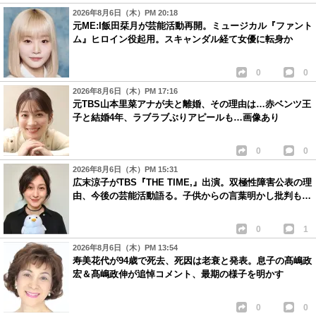
2026年8月6日（木）PM 20:18
元ME:I飯田栞月が芸能活動再開。ミュージカル『ファント
ム』ヒロイン役起用。スキャンダル経て女優に転身か
0
0
2026年8月6日（木）PM 17:16
元TBS山本里菜アナが夫と離婚、その理由は…赤ベンツ王
子と結婚4年、ラブラブぶりアピールも…画像あり
0
0
2026年8月6日（木）PM 15:31
広末涼子がTBS『THE TIME,』出演。双極性障害公表の理
由、今後の芸能活動語る。子供からの言葉明かし批判も…
0
1
2026年8月6日（木）PM 13:54
寿美花代が94歳で死去、死因は老衰と発表。息子の髙嶋政
宏＆髙嶋政伸が追悼コメント、最期の様子を明かす
0
0