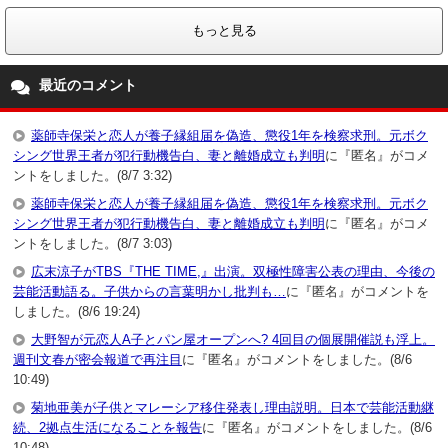
もっと見る
最近のコメント
薬師寺保栄と恋人が養子縁組届を偽造、懲役1年を検察求刑。元ボク
シング世界王者が犯行動機告白、妻と離婚成立も判明
に『匿名』がコメ
ントをしました。(8/7 3:32)
薬師寺保栄と恋人が養子縁組届を偽造、懲役1年を検察求刑。元ボク
シング世界王者が犯行動機告白、妻と離婚成立も判明
に『匿名』がコメ
ントをしました。(8/7 3:03)
広末涼子がTBS『THE TIME,』出演。双極性障害公表の理由、今後の
芸能活動語る。子供からの言葉明かし批判も…
に『匿名』がコメントを
しました。(8/6 19:24)
大野智が元恋人A子とパン屋オープンへ? 4回目の個展開催説も浮上。
週刊文春が密会報道で再注目
に『匿名』がコメントをしました。(8/6
10:49)
菊地亜美が子供とマレーシア移住発表し理由説明。日本で芸能活動継
続、2拠点生活になることを報告
に『匿名』がコメントをしました。(8/6
10:48)