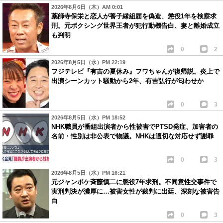
2026年8月6日（木）AM 0:01
薬師寺保栄と恋人が養子縁組届を偽造、懲役1年を検察求
刑。元ボクシング世界王者が犯行動機告白、妻と離婚成立
も判明
0
2
2026年8月5日（水）PM 22:19
フジテレビ『有吉の夏休み』フワちゃんが復帰説。炎上で
出演シーンカット騒動から2年、有吉弘行が匂わせか
0
3
2026年8月5日（水）PM 18:52
NHK職員が番組出演者から性被害でPTSD発症、加害者の
名前・性別は非公表で物議。NHKは適切な対応せず謝罪
0
3
2026年8月5日（水）PM 16:21
元ジャンポケ斉藤慎二に懲役7年求刑。不同意性交事件で
実刑判決が濃厚に…被害女性が裁判に出廷、深刻な被害告
白
0
3