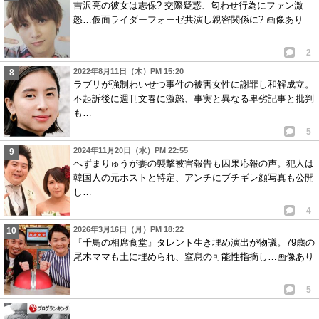
吉沢亮の彼女は志保? 交際疑惑、匂わせ行為にファン激
怒…仮面ライダーフォーゼ共演し親密関係に? 画像あり
2
2022年8月11日（木）PM 15:20
ラブリが強制わいせつ事件の被害女性に謝罪し和解成立。
不起訴後に週刊文春に激怒、事実と異なる卑劣記事と批判
も…
5
2024年11月20日（水）PM 22:55
へずまりゅうが妻の襲撃被害報告も因果応報の声。犯人は
韓国人の元ホストと特定、アンチにブチギレ顔写真も公開
し…
4
2026年3月16日（月）PM 18:22
『千鳥の相席食堂』タレント生き埋め演出が物議。79歳の
尾木ママも土に埋められ、窒息の可能性指摘し…画像あり
5