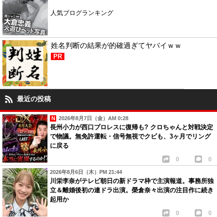
人気ブログランキング
姓名判断の結果が的確過ぎてヤバイｗｗ
PR
最近の投稿
2026年8月7日（金）AM 0:28
長州小力が西口プロレスに復帰も? クロちゃんと対戦決定
で物議。無免許運転・信号無視でクビも、3ヶ月でリング
に戻る
0
0
2026年8月6日（木）PM 21:44
川栄李奈がテレビ朝日の新ドラマ枠で主演報道。事務所独
立＆離婚後初の連ドラ出演。榮倉奈々出演の注目作に続き
起用か
0
0