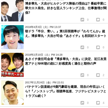
博多華丸・大吉がヒルナンデス降板の理由は? 番組卒業に
華大ロス発生。好きな芸人ランキング上位、仕事激増が関
係?
0
0
2018年4月3日（火）PM 13:37
朝ドラ『半分、青い。』第1回視聴率が『わろてんか』超
え。博多華丸・大吉が司会『あさイチ』も初回好スタート
0
0
2018年2月10日（土）PM 14:28
あさイチ後任司会者『博多華丸・大吉』に決定、近江友里
恵アナとNHK朝の顔に! 好感度高く適任と期待の声
0
2
2017年11月24日（金）PM 22:51
バナナマン設楽統が4億円豪邸を建築、現在の年収はいく
ら?『ノンストップ!』視聴率低迷、フジテレビスタッフと
トラブル続く?
0
4