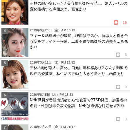
王林の顔が変わった? 美容整形疑惑も浮上、別人レベルの
変化指摘する声相次ぐ。画像あり
15
2019年9月20日（金）AM 10:49
マギー＆武尊選手が破局、理由は浮気か。新恋人と抱き合
う姿をフライデー報道。二股不倫交際疑惑の過去も…画像
あり
6
2026年3月11日（水）PM 23:52
王林の顔が別人に変化、口元に違和感あり? さんま御殿で
現在の姿披露、私生活の行動も大きく変わり…画像あり
9
2026年8月5日（水）PM 18:52
NHK職員が番組出演者から性被害でPTSD発症、加害者の
名前・性別は非公表で物議。NHKは適切な対応せず謝罪
3
2018年7月20日（金）PM 21:17