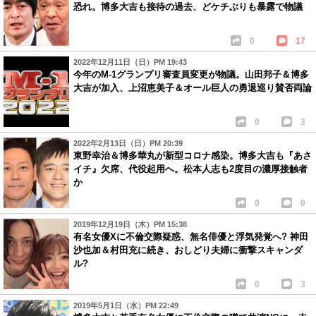
恐れ。博多大吉も接待の過去、どケチぶりも暴露で物議
0
17
2022年12月11日（日）PM 19:43
今年のM-1グランプリ審査員変更が物議。山田邦子＆博多
大吉が加入、上沼恵美子＆オール巨人の勇退巡り賛否両論
0
3
2022年2月13日（日）PM 20:39
東野幸治＆博多華丸が新型コロナ感染。博多大吉も『あさ
イチ』欠席、代役起用へ。松本人志も2度目の濃厚接触者
か
0
0
2019年12月19日（木）PM 15:38
有名女優Xに不倫交際疑惑、無名俳優と浮気発覚へ? 神田
沙也加＆村田充に続き、おしどり夫婦に衝撃スキャンダ
ル?
0
3
2019年5月1日（水）PM 22:49