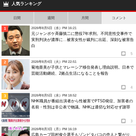
人気ランキング
日間
週間
月間
コメント
2026年8月5日（水）PM 16:21
元ジャンポケ斉藤慎二に懲役7年求刑。不同意性交事件で
実刑判決が濃厚に…被害女性が裁判に出廷、深刻な被害告
白
5
2026年8月4日（火）PM 22:51
菊地亜美が子供とマレーシア移住発表し理由説明。日本で
芸能活動継続、2拠点生活になることを報告
4
2026年8月5日（水）PM 18:52
NHK職員が番組出演者から性被害でPTSD発症、加害者の
名前・性別は非公表で物議。NHKは適切な対応せず謝罪
3
2026年8月3日（月）PM 16:19
広島カープ田村俊介選手もゾンビタバコの売人と繋がり、