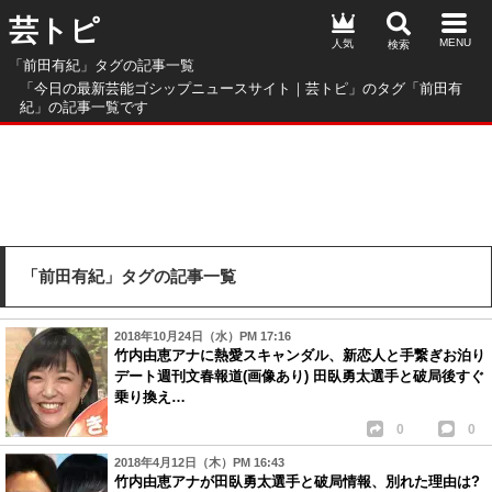
芸トピ
人気
「前田有紀」タグの記事一覧
「今日の最新芸能ゴシップニュースサイト｜芸トピ」のタグ「前田有
紀」の記事一覧です
「前田有紀」タグの記事一覧
2018年10月24日（水）PM 17:16
竹内由恵アナに熱愛スキャンダル、新恋人と手繋ぎお泊り
デート週刊文春報道(画像あり) 田臥勇太選手と破局後すぐ
乗り換え…
0
0
2018年4月12日（木）PM 16:43
竹内由恵アナが田臥勇太選手と破局情報、別れた理由は?