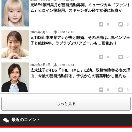
元ME:I飯田栞月が芸能活動再開。ミュージカル『ファント
ム』ヒロイン役起用。スキャンダル経て女優に転身か
0
0
2026年8月6日（木）PM 17:16
元TBS山本里菜アナが夫と離婚、その理由は…赤ベンツ王
子と結婚4年、ラブラブぶりアピールも…画像あり
0
2
2026年8月6日（木）PM 15:31
広末涼子がTBS『THE TIME,』出演。双極性障害公表の理
由、今後の芸能活動語る。子供からの言葉明かし批判も…
0
3
もっと見る
最近のコメント