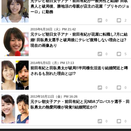
元テレビ朝日女子アナ・前田有紀が一般男性と結婚! 田臥
勇人と破局後、勝地涼の母親が店主の花屋「ブリキのジョ
ーロ」に勤務
0
2
2015年6月16日（火）PM 21:42
元テレビ朝日女子アナ・前田有紀が花屋に転職し7月に結
婚! 田臥勇太選手と破局後にテレビ復帰しない理由とは?
現在の画像あり
0
5
2014年5月5日（月）PM 17:13
前田有紀と田臥勇太が破局!!半同棲生活送り結婚間近と噂
されるも別れた理由とは!?
0
0
2013年10月11日（金）PM 16:26
元テレ朝女子アナ・前田有紀と元NBAプロバスケ選手・田
臥勇太の熱愛同棲が発覚!!結婚間近か!?
0
0