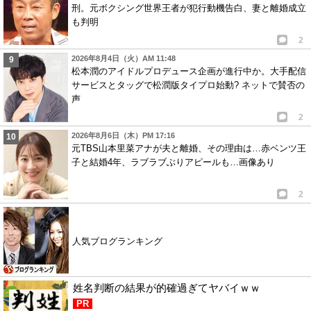
刑。元ボクシング世界王者が犯行動機告白、妻と離婚成立
も判明
2
2026年8月4日（火）AM 11:48
松本潤のアイドルプロデュース企画が進行中か。大手配信
サービスとタッグで松潤版タイプロ始動? ネットで賛否の
声
2
2026年8月6日（木）PM 17:16
元TBS山本里菜アナが夫と離婚、その理由は…赤ベンツ王
子と結婚4年、ラブラブぶりアピールも…画像あり
2
人気ブログランキング
姓名判断の結果が的確過ぎてヤバイｗｗ
PR