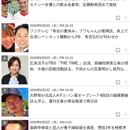
セクシー女優との飲み会参加。証拠動画流出で波紋
3
2026年8月5日（水）PM 22:19
フジテレビ『有吉の夏休み』フワちゃんが復帰説。炎上で
出演シーンカット騒動から2年、有吉弘行が匂わせか
3
2026年8月6日（木）PM 15:31
広末涼子がTBS『THE TIME,』出演。双極性障害公表の理
由、今後の芸能活動語る。子供からの言葉明かし批判も…
3
2026年8月5日（水）PM 14:36
大野智が元恋人A子とパン屋オープンへ? 4回目の個展開催
説も浮上。週刊文春が密会報道で再注目
3
2026年8月6日（木）AM 0:01
薬師寺保栄と恋人が養子縁組届を偽造、懲役1年を検察求