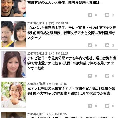
前田有紀の元カレと熱愛、略奪愛疑惑も真相は…
0
2
2017年6月14日（水）PM 18:31
プロバスケ田臥勇太選手、テレビ朝日・竹内由恵アナと熱
愛! 前田有紀と破局後、後輩女子アナと交際…週刊新潮が
スクープ
0
3
2017年6月12日（月）PM 12:27
テレビ朝日・宇佐美佑果アナも年内で退社、理由は海外留
学で青山愛アナに続き2人目! 30歳前後で辞める局アナウ
ンサー続出
0
0
2016年7月6日（水）PM 12:18
元テレビ朝日の人気女子アナ・前田有紀が第1子妊娠を発
表! 慶応大学時代の同級生と結婚し1年でおめでた報告
0
0
2015年7月7日（火）AM 11:25