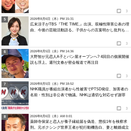
3
2026年8月6日（木）PM 15:31
広末涼子がTBS『THE TIME,』出演。双極性障害公表の理
由、今後の芸能活動語る。子供からの言葉明かし批判も…
3
2026年8月5日（水）PM 14:36
大野智が元恋人A子とパン屋オープンへ? 4回目の個展開催
説も浮上。週刊文春が密会報道で再注目
3
2026年8月5日（水）PM 18:52
NHK職員が番組出演者から性被害でPTSD発症、加害者の
名前・性別は非公表で物議。NHKは適切な対応せず謝罪
3
2026年8月6日（木）AM 0:01
薬師寺保栄と恋人が養子縁組届を偽造、懲役1年を検察求
刑。元ボクシング世界王者が犯行動機告白、妻と離婚成立