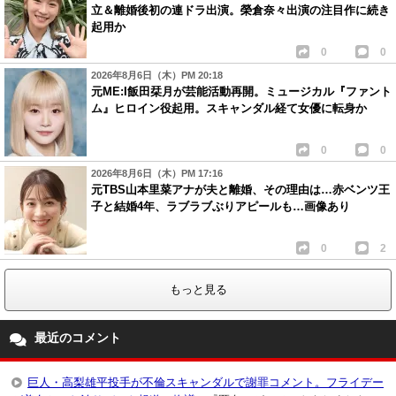
立＆離婚後初の連ドラ出演。榮倉奈々出演の注目作に続き
起用か
0
0
2026年8月6日（木）PM 20:18
元ME:I飯田栞月が芸能活動再開。ミュージカル『ファント
ム』ヒロイン役起用。スキャンダル経て女優に転身か
0
0
2026年8月6日（木）PM 17:16
元TBS山本里菜アナが夫と離婚、その理由は…赤ベンツ王
子と結婚4年、ラブラブぶりアピールも…画像あり
0
2
もっと見る
最近のコメント
巨人・高梨雄平投手が不倫スキャンダルで謝罪コメント。フライデー