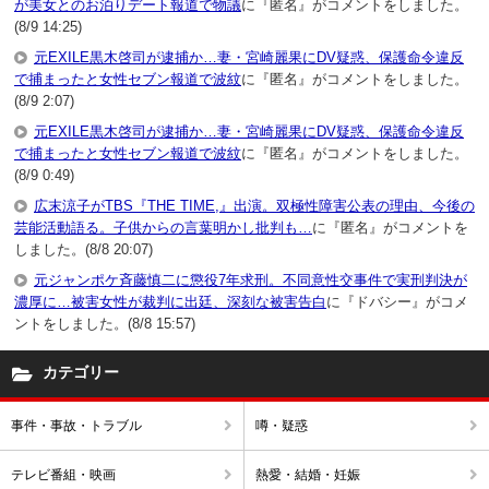
が美女とのお泊りデート報道で物議
に『匿名』がコメントをしました。
(8/9 14:25)
元EXILE黒木啓司が逮捕か…妻・宮崎麗果にDV疑惑、保護命令違反
で捕まったと女性セブン報道で波紋
に『匿名』がコメントをしました。
(8/9 2:07)
元EXILE黒木啓司が逮捕か…妻・宮崎麗果にDV疑惑、保護命令違反
で捕まったと女性セブン報道で波紋
に『匿名』がコメントをしました。
(8/9 0:49)
広末涼子がTBS『THE TIME,』出演。双極性障害公表の理由、今後の
芸能活動語る。子供からの言葉明かし批判も…
に『匿名』がコメントを
しました。(8/8 20:07)
元ジャンポケ斉藤慎二に懲役7年求刑。不同意性交事件で実刑判決が
濃厚に…被害女性が裁判に出廷、深刻な被害告白
に『ドバシー』がコメ
ントをしました。(8/8 15:57)
カテゴリー
事件・事故・トラブル
噂・疑惑
テレビ番組・映画
熱愛・結婚・妊娠