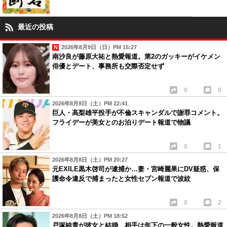
最近の投稿
2026年8月9日（日）PM 15:27
南沙良が藤原大祐と熱愛報道。第2のガッキーがイケメン
俳優とデート、事務所も交際否定せず
0
0
2026年8月8日（土）PM 22:41
巨人・高梨雄平投手が不倫スキャンダルで謝罪コメント。
フライデーが美女とのお泊りデート報道で物議
0
1
2026年8月8日（土）PM 20:27
元EXILE黒木啓司が逮捕か…妻・宮崎麗果にDV疑惑、保
護命令違反で捕まったと女性セブン報道で波紋
0
2
2026年8月8日（土）PM 18:52
戸塚純貴が彼女と結婚、相手は年下の一般女性。熱愛報道