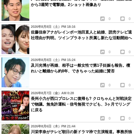
から3週間で電撃婚。2ショット画像あり
0
0
2026年8月8日（土）PM 18:16
佐藤佳奈アナがレインボー池田直人と結婚、読売テレビ退
社理由が判明。ツインプラネット所属し新たな活動開始へ
0
0
2026年8月8日（土）PM 15:24
及川光博が再婚、相手は一般女性で第1子妊娠も報告。檀
れいと離婚から約8年、できちゃった結婚に賛否
0
0
2026年8月7日（金）AM 0:28
長州小力が西口プロレスに復帰も? クロちゃんと対戦決定
で物議。無免許運転・信号無視でクビも、3ヶ月でリング
に戻る
0
0
2026年8月6日（木）PM 21:44
川栄李奈がテレビ朝日の新ドラマ枠で主演報道。事務所独