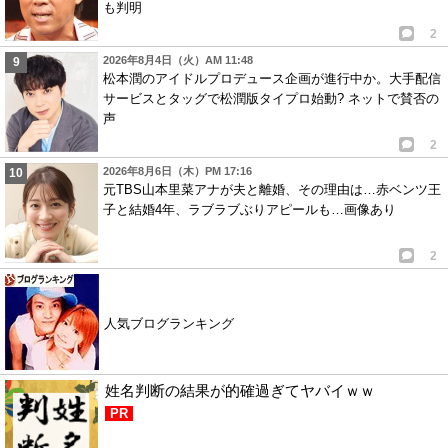
も判明
2
2026年8月4日（火）AM 11:48
松本潤のアイドルプロデュース企画が進行中か。大手配信
サービスとタッグで松潤版タイプロ始動? ネットで賛否の
声
2
2026年8月6日（木）PM 17:16
元TBS山本里菜アナが夫と離婚、その理由は…赤ベンツ王
子と結婚4年、ラブラブぶりアピールも…画像あり
2
人気ブログランキング
姓名判断の結果が的確過ぎてヤバイｗｗ
PR