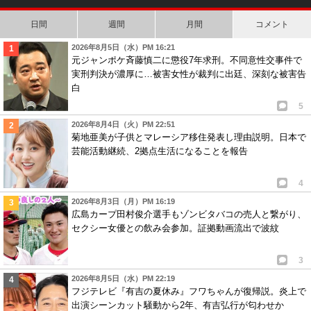
日間
週間
月間
コメント
2026年8月5日（水）PM 16:21
元ジャンポケ斉藤慎二に懲役7年求刑。不同意性交事件で
実刑判決が濃厚に…被害女性が裁判に出廷、深刻な被害告
白
5
2026年8月4日（火）PM 22:51
菊地亜美が子供とマレーシア移住発表し理由説明。日本で
芸能活動継続、2拠点生活になることを報告
4
2026年8月3日（月）PM 16:19
広島カープ田村俊介選手もゾンビタバコの売人と繋がり、
セクシー女優との飲み会参加。証拠動画流出で波紋
3
2026年8月5日（水）PM 22:19
フジテレビ『有吉の夏休み』フワちゃんが復帰説。炎上で
出演シーンカット騒動から2年、有吉弘行が匂わせか