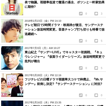
表で物議。視聴率低迷で撤退の過去、ポツンと一軒家効果
に期待?
0
3
2018年2月23日（金）PM 14:10
テレビ朝日で2時間ドラマ・映画枠が復活、サンデーステ
ーション放送時間変更。音楽チャンプ打ち切りも特番で放
送継続へ
0
5
2017年7月3日（月）AM 10:27
東山紀之『サンデーLIVE』でキャスター初挑戦、『キュ
ウレンジャー』『仮面ライダーシリーズ』放送時間変更で
批判が噴出
0
5
2017年3月28日（火）PM 12:16
フジテレビの日曜ドラマ視聴率大コケで枠廃止、『Mr.サ
ンデー』前倒し決定?『サンデーステーション』に対抗?
0
0
2017年2月16日（木）PM 23:35