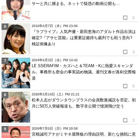
サーと共に捕まる。ネットで疑惑の動画公開も…
2
2016年4月7日（木）PM 23:06
『ラブライブ』人気声優・新田恵海のアダルト作品出演は
確定?『アサヒ芸能』は重要証拠持ち裁判でも戦う意向?
検証画像あり
3
2024年4月3日（水）PM 14:42
LE SSERAFIM・カズハと＆TEAM・Kに熱愛スキャンダ
ル。事務所も密会の事実認め物議。週刊文春が真剣交際報
道
5
2026年3月14日（土）PM 21:21
松本人志がダウンタウンプラスの会員数激減説を否定。初
月に50万人突破報道も、数字非公開で憶測飛び交う
3
2026年7月5日（日）PM 20:58
宮根誠司アナがミヤネ屋降板の理由説明、新たな挑戦に意