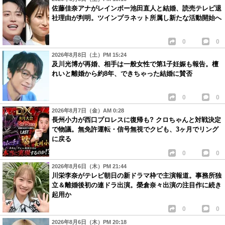
佐藤佳奈アナがレインボー池田直人と結婚、読売テレビ退
社理由が判明。ツインプラネット所属し新たな活動開始へ
0
0
2026年8月8日（土）PM 15:24
及川光博が再婚、相手は一般女性で第1子妊娠も報告。檀
れいと離婚から約8年、できちゃった結婚に賛否
0
0
2026年8月7日（金）AM 0:28
長州小力が西口プロレスに復帰も? クロちゃんと対戦決定
で物議。無免許運転・信号無視でクビも、3ヶ月でリング
に戻る
0
0
2026年8月6日（木）PM 21:44
川栄李奈がテレビ朝日の新ドラマ枠で主演報道。事務所独
立＆離婚後初の連ドラ出演。榮倉奈々出演の注目作に続き
起用か
0
0
2026年8月6日（木）PM 20:18