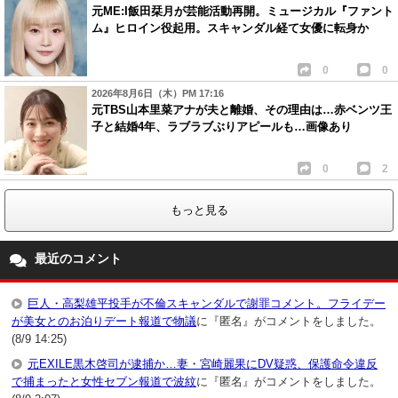
元ME:I飯田栞月が芸能活動再開。ミュージカル『ファント
ム』ヒロイン役起用。スキャンダル経て女優に転身か
0
0
2026年8月6日（木）PM 17:16
元TBS山本里菜アナが夫と離婚、その理由は…赤ベンツ王
子と結婚4年、ラブラブぶりアピールも…画像あり
0
2
もっと見る
最近のコメント
巨人・高梨雄平投手が不倫スキャンダルで謝罪コメント。フライデー
が美女とのお泊りデート報道で物議
に『匿名』がコメントをしました。
(8/9 14:25)
元EXILE黒木啓司が逮捕か…妻・宮崎麗果にDV疑惑、保護命令違反
で捕まったと女性セブン報道で波紋
に『匿名』がコメントをしました。