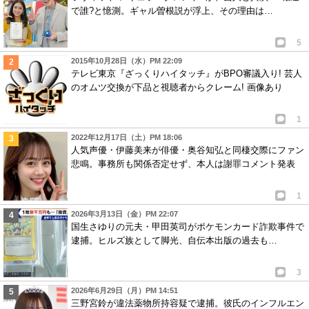
で誰?と憶測。ギャル曽根説が浮上、その理由は…
5
2015年10月28日（水）PM 22:09
テレビ東京『ざっくりハイタッチ』がBPO審議入り! 芸人
のオムツ交換が下品と視聴者からクレーム! 画像あり
1
2022年12月17日（土）PM 18:06
人気声優・伊藤美来が俳優・奥谷知弘と同棲交際にファン
悲鳴。事務所も関係否定せず、本人は謝罪コメント発表
1
2026年3月13日（金）PM 22:07
国生さゆりの元夫・甲田英司がポケモンカード詐欺事件で
逮捕。ヒルズ族として脚光、自伝本出版の過去も…
3
2026年6月29日（月）PM 14:51
三野宮鈴が違法薬物所持容疑で逮捕。彼氏のインフルエン