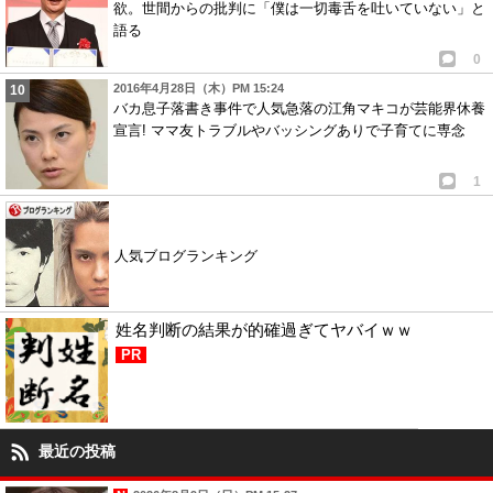
欲。世間からの批判に「僕は一切毒舌を吐いていない」と
語る
0
2016年4月28日（木）PM 15:24
バカ息子落書き事件で人気急落の江角マキコが芸能界休養
宣言! ママ友トラブルやバッシングありで子育てに専念
1
人気ブログランキング
姓名判断の結果が的確過ぎてヤバイｗｗ
PR
最近の投稿