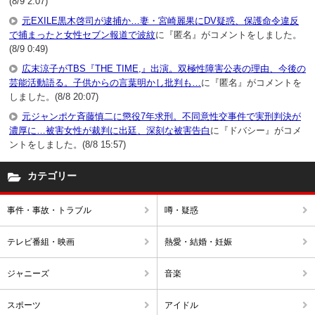
(8/9 2:07)
元EXILE黒木啓司が逮捕か…妻・宮崎麗果にDV疑惑、保護命令違反
で捕まったと女性セブン報道で波紋
に『匿名』がコメントをしました。
(8/9 0:49)
広末涼子がTBS『THE TIME,』出演。双極性障害公表の理由、今後の
芸能活動語る。子供からの言葉明かし批判も…
に『匿名』がコメントを
しました。(8/8 20:07)
元ジャンポケ斉藤慎二に懲役7年求刑。不同意性交事件で実刑判決が
濃厚に…被害女性が裁判に出廷、深刻な被害告白
に『ドバシー』がコメ
ントをしました。(8/8 15:57)
カテゴリー
事件・事故・トラブル
噂・疑惑
テレビ番組・映画
熱愛・結婚・妊娠
ジャニーズ
音楽
スポーツ
アイドル