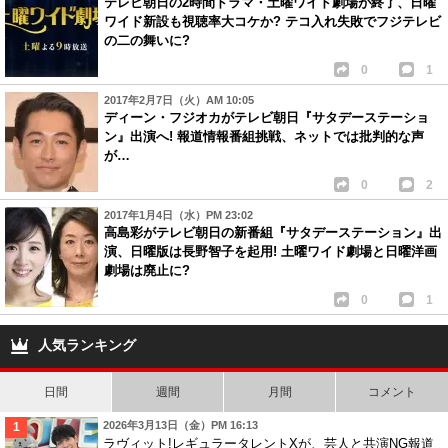
テレビ朝日の2時間ドラマ・土曜ワイド劇場が終了、日曜
ワイド新設も視聴率大コケか? テコ入れ失敗でフジテレビ
の二の舞いに?
0
1
2017年2月7日（火）AM 10:05
ディーン・フジオカがテレビ朝日『サタデーステーショ
ン』出演へ! 報道情報番組挑戦、ネットでは批判的な声
が…
0
2
2017年1月4日（水）PM 23:02
高島彩がテレビ朝日の新番組『サタデーステーション』出
演、日曜版は長野智子を起用! 土曜ワイド劇場と日曜洋画
劇場は廃止に?
0
1
人気ランキング
日間
週間
月間
コメント
2026年3月13日（金）PM 16:13
ラヴィット!レギュラータレントXが、芸人と共演NG報道