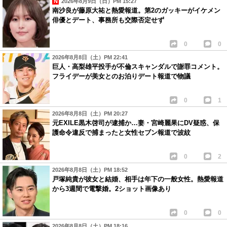
2026年8月9日（日）PM 15:27
南沙良が藤原大祐と熱愛報道。第2のガッキーがイケメン
俳優とデート、事務所も交際否定せず
0
0
2026年8月8日（土）PM 22:41
巨人・高梨雄平投手が不倫スキャンダルで謝罪コメント。
フライデーが美女とのお泊りデート報道で物議
0
1
2026年8月8日（土）PM 20:27
元EXILE黒木啓司が逮捕か…妻・宮崎麗果にDV疑惑、保
護命令違反で捕まったと女性セブン報道で波紋
0
2
2026年8月8日（土）PM 18:52
戸塚純貴が彼女と結婚、相手は年下の一般女性。熱愛報道
から3週間で電撃婚。2ショット画像あり
0
0
2026年8月8日（土）PM 18:16