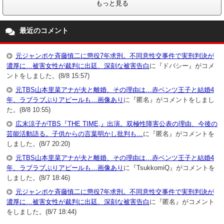
もっと見る
最近のコメント
元ジャンポケ斉藤慎二に懲役7年求刑。不同意性交事件で実刑判決が
濃厚に…被害女性が裁判に出廷、深刻な被害告白
に『ドバシー』がコメ
ントをしました。(8/8 15:57)
元TBS山本里菜アナが夫と離婚、その理由は…赤ベンツ王子と結婚4
年、ラブラブぶりアピールも…画像あり
に『匿名』がコメントをしまし
た。(8/8 10:55)
広末涼子がTBS『THE TIME,』出演。双極性障害公表の理由、今後の
芸能活動語る。子供からの言葉明かし批判も…
に『匿名』がコメントを
しました。(8/7 20:20)
元TBS山本里菜アナが夫と離婚、その理由は…赤ベンツ王子と結婚4
年、ラブラブぶりアピールも…画像あり
に『TsukkomiQ』がコメントを
しました。(8/7 18:46)
元ジャンポケ斉藤慎二に懲役7年求刑。不同意性交事件で実刑判決が
濃厚に…被害女性が裁判に出廷、深刻な被害告白
に『匿名』がコメント
をしました。(8/7 18:44)