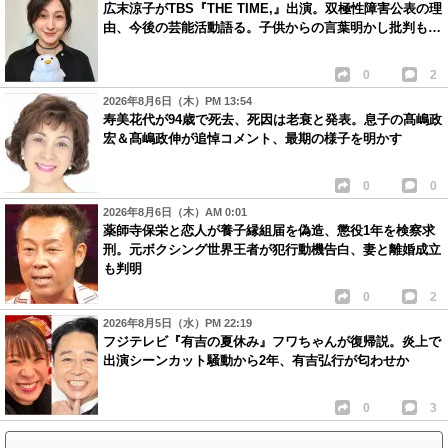
広末涼子がTBS『THE TIME,』出演。双極性障害公表の理
由、今後の芸能活動語る。子供からの言葉明かし批判も…
0
2
2026年8月6日（木）PM 13:54
寿美花代が94歳で死去、死因は老衰と発表。息子の髙嶋政
宏＆髙嶋政伸が追悼コメント、最期の様子を明かす
0
0
2026年8月6日（木）AM 0:01
薬師寺保栄と恋人が養子縁組届を偽造、懲役1年を検察求
刑。元ボクシング世界王者が犯行動機告白、妻と離婚成立
も判明
0
2
2026年8月5日（水）PM 22:19
フジテレビ『有吉の夏休み』フワちゃんが復帰説。炎上で
出演シーンカット騒動から2年、有吉弘行が匂わせか
0
3