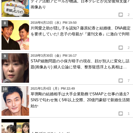
ティア活動アピールが物議。日本テレビが完全復帰支援?
画像あり
2
2016年4月13日（水）PM 19:50
片岡愛之助が隠し子を認知? 藤原紀香と結婚後、DNA鑑定
を要求していた! 息子の母親が『週刊文春』に激白で判明
2
2018年3月30日（金）PM 16:17
STAP細胞問題の小保方晴子の現在、顔が別人に変化し話
題(画像あり) 婦人公論に登場、整形疑惑浮上も真相は…
7
2021年1月4日（月）PM 22:49
草彅剛の結婚相手は大手企業勤務でSMAPと仕事の過去?
SNSで匂わせ無く5年以上交際、20億円豪邸で新婚生活開
始か
1