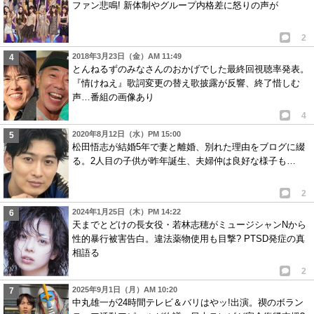
ファン悲鳴! 新体制やグループ内格差に怒りの声が
2
2018年3月23日（金）AM 11:49
とんねるずのみなさんのおかげでした最終回視聴率発表。
『情けねえ』歌詞変更の替え歌披露が反響、終了惜しむ
声…番組の画像あり
4
2020年8月12日（水）PM 15:00
松田悟志が結婚5年で妻と離婚、別れた理由をブログに綴
る。2人目の子供が昨年誕生、夫婦仲は良好な様子も…
2
2024年1月25日（木）PM 14:22
天までとどけの長女役・若林志穂がミュージシャンNから
性的暴行被害告白。違法薬物使用も目撃? PTSD発症の真
相語る
2
2025年9月1日（月）AM 10:20
中丸雄一が24時間テレビ＆バリはやッ!出演。禊のボラン