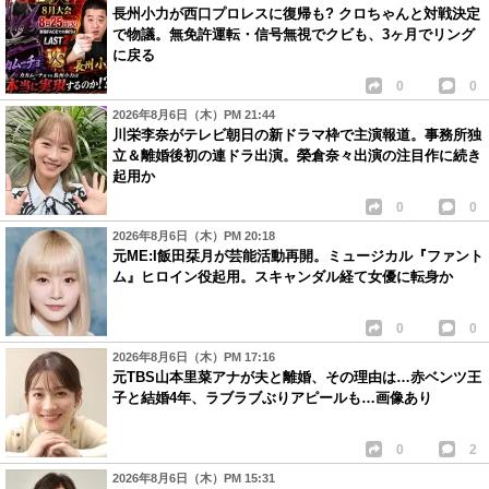
長州小力が西口プロレスに復帰も? クロちゃんと対戦決定
で物議。無免許運転・信号無視でクビも、3ヶ月でリング
に戻る
0
0
2026年8月6日（木）PM 21:44
川栄李奈がテレビ朝日の新ドラマ枠で主演報道。事務所独
立＆離婚後初の連ドラ出演。榮倉奈々出演の注目作に続き
起用か
0
0
2026年8月6日（木）PM 20:18
元ME:I飯田栞月が芸能活動再開。ミュージカル『ファント
ム』ヒロイン役起用。スキャンダル経て女優に転身か
0
0
2026年8月6日（木）PM 17:16
元TBS山本里菜アナが夫と離婚、その理由は…赤ベンツ王
子と結婚4年、ラブラブぶりアピールも…画像あり
0
2
2026年8月6日（木）PM 15:31