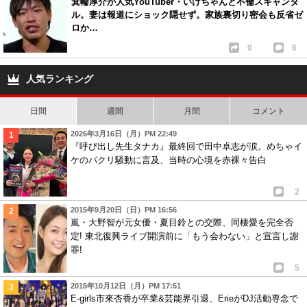
箕輪厚介が人気YouTuber・いけちゃんと不倫スキャンダ
ル。妻は報道にショック隠せず。家族裏切り密会も反省ゼ
ロか…
0
6
人気ランキング
日間
週間
月間
コメント
2026年3月16日（月）PM 22:49
『呼び出し先生タナカ』最終回で田中卓志が涙。めちゃイ
ケのパクリ騒動に言及、当時の心境を赤裸々告白
2
2015年9月20日（日）PM 16:56
嵐・大野智が元女優・夏目鈴との交際、同棲愛を完全否
定! 東北復興ライブ開演前に「もう会わない」と宣言し謝
罪!
5
2015年10月12日（月）PM 17:51
E-girls市來杏香が卒業&芸能界引退、ErieがDJ活動専念で