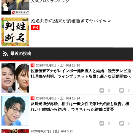
人気ブログランキング
姓名判断の結果が的確過ぎてヤバイｗｗ
PR
最近の投稿
2026年8月8日（土）PM 18:16
佐藤佳奈アナがレインボー池田直人と結婚、読売テレビ退
社理由が判明。ツインプラネット所属し新たな活動開始へ
0
0
2026年8月8日（土）PM 15:24
及川光博が再婚、相手は一般女性で第1子妊娠も報告。檀
れいと離婚から約8年、できちゃった結婚に賛否
0
0
2026年8月7日（金）AM 0:28