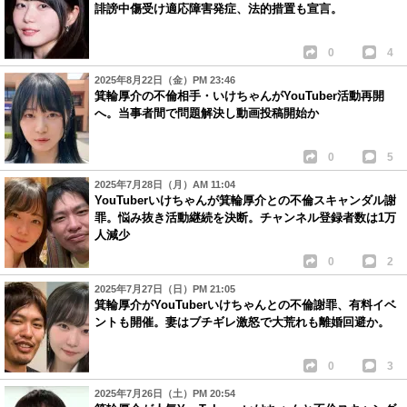
誹謗中傷受け適応障害発症、法的措置も宣言。
0
4
2025年8月22日（金）PM 23:46
箕輪厚介の不倫相手・いけちゃんがYouTuber活動再開
へ。当事者間で問題解決し動画投稿開始か
0
5
2025年7月28日（月）AM 11:04
YouTuberいけちゃんが箕輪厚介との不倫スキャンダル謝
罪。悩み抜き活動継続を決断。チャンネル登録者数は1万
人減少
0
2
2025年7月27日（日）PM 21:05
箕輪厚介がYouTuberいけちゃんとの不倫謝罪、有料イベ
ントも開催。妻はブチギレ激怒で大荒れも離婚回避か。
0
3
2025年7月26日（土）PM 20:54