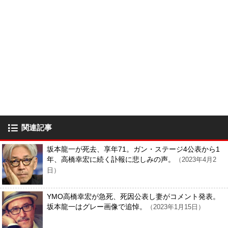
関連記事
坂本龍一が死去、享年71。ガン・ステージ4公表から1
年、高橋幸宏に続く訃報に悲しみの声。
（2023年4月2
日）
YMO高橋幸宏が急死、死因公表し妻がコメント発表。
坂本龍一はグレー画像で追悼。
（2023年1月15日）