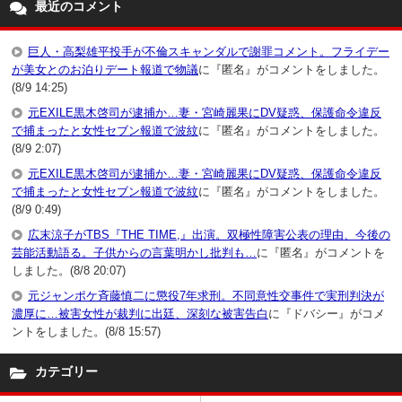
最近のコメント
巨人・高梨雄平投手が不倫スキャンダルで謝罪コメント。フライデー
が美女とのお泊りデート報道で物議
に『匿名』がコメントをしました。
(8/9 14:25)
元EXILE黒木啓司が逮捕か…妻・宮崎麗果にDV疑惑、保護命令違反
で捕まったと女性セブン報道で波紋
に『匿名』がコメントをしました。
(8/9 2:07)
元EXILE黒木啓司が逮捕か…妻・宮崎麗果にDV疑惑、保護命令違反
で捕まったと女性セブン報道で波紋
に『匿名』がコメントをしました。
(8/9 0:49)
広末涼子がTBS『THE TIME,』出演。双極性障害公表の理由、今後の
芸能活動語る。子供からの言葉明かし批判も…
に『匿名』がコメントを
しました。(8/8 20:07)
元ジャンポケ斉藤慎二に懲役7年求刑。不同意性交事件で実刑判決が
濃厚に…被害女性が裁判に出廷、深刻な被害告白
に『ドバシー』がコメ
ントをしました。(8/8 15:57)
カテゴリー