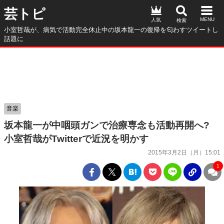
芸トピ
人気
小室哲哉が、病気で活動完全休止中の坂本龍一の復帰を匂わすツイートし
話題に
音楽
坂本龍一が中咽頭ガンで治療専念も活動再開へ?
小室哲哉がTwitterで近況を明かす
2015年3月2日（月）15:01
1