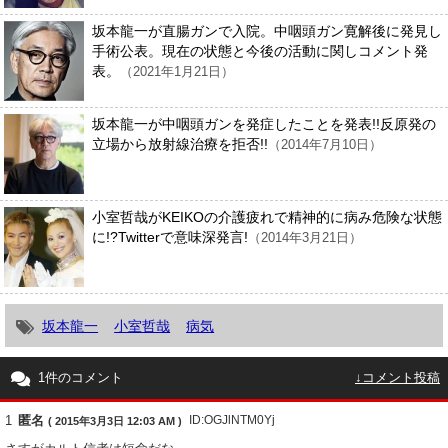
坂本龍一が直腸ガンで入院。中咽頭ガン寛解後に発見し
手術公表。現在の状態と今後の活動に関しコメント発
表。
（2021年1月21日）
坂本龍一が中咽頭ガンを発症したことを発表!!反原発の
立場から放射線治療を拒否!!
（2014年7月10日）
小室哲哉がKEIKOの介護疲れで精神的に病み危険な状態
に!?Twitterで意味深発言!
（2014年3月21日）
坂本龍一
小室哲哉
病気
1件のコメント
↓コメント投稿
1
匿名
ID:OGJlNTM0Yj
( 2015年3月3日 12:03 AM )