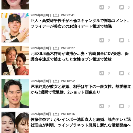
0
0
2026年8月8日（土）PM 22:41
巨人・高梨雄平投手が不倫スキャンダルで謝罪コメント。
フライデーが美女とのお泊りデート報道で物議
0
1
2026年8月8日（土）PM 20:27
元EXILE黒木啓司が逮捕か…妻・宮崎麗果にDV疑惑、保
護命令違反で捕まったと女性セブン報道で波紋
0
2
2026年8月8日（土）PM 18:52
戸塚純貴が彼女と結婚、相手は年下の一般女性。熱愛報道
から3週間で電撃婚。2ショット画像あり
0
0
2026年8月8日（土）PM 18:16
佐藤佳奈アナがレインボー池田直人と結婚、読売テレビ退
社理由が判明。ツインプラネット所属し新たな活動開始へ