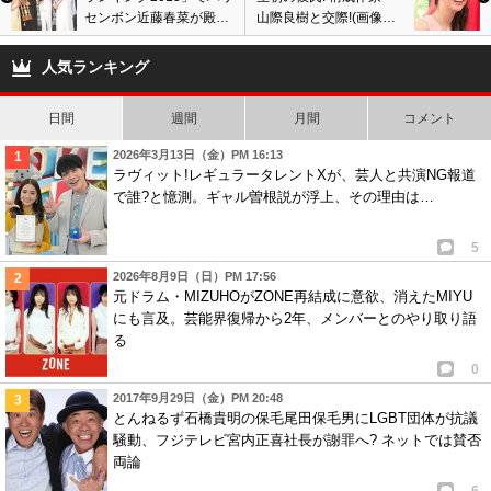
センボン近藤春菜が殿堂
山際良樹と交際!(画像あ
入り! パンサー向井慧が
り)『好きになった人』で
男前初の1位獲得!
告白成功! 汚部屋でも大
人気ランキング
丈夫?
日間
週間
月間
コメント
2026年3月13日（金）PM 16:13
ラヴィット!レギュラータレントXが、芸人と共演NG報道
で誰?と憶測。ギャル曽根説が浮上、その理由は…
5
2026年8月9日（日）PM 17:56
元ドラム・MIZUHOがZONE再結成に意欲、消えたMIYU
にも言及。芸能界復帰から2年、メンバーとのやり取り語
る
0
2017年9月29日（金）PM 20:48
とんねるず石橋貴明の保毛尾田保毛男にLGBT団体が抗議
騒動、フジテレビ宮内正喜社長が謝罪へ? ネットでは賛否
両論
6