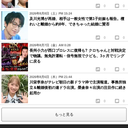
0
0
2026年8月8日（土）PM 15:24
及川光博が再婚、相手は一般女性で第1子妊娠も報告。檀
れいと離婚から約8年、できちゃった結婚に賛否
0
0
2026年8月7日（金）AM 0:28
長州小力が西口プロレスに復帰も? クロちゃんと対戦決定
で物議。無免許運転・信号無視でクビも、3ヶ月でリング
に戻る
0
0
2026年8月6日（木）PM 21:44
川栄李奈がテレビ朝日の新ドラマ枠で主演報道。事務所独
立＆離婚後初の連ドラ出演。榮倉奈々出演の注目作に続き
起用か
0
0
もっと見る