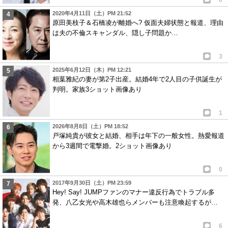
2020年4月11日（土）PM 21:52
原田美枝子＆石橋凌が離婚へ? 仮面夫婦状態と報道、理由
は夫の不倫スキャンダル、隠し子問題か…
3
2025年6月12日（木）PM 12:21
相葉雅紀の妻が第2子出産。結婚4年で2人目の子供誕生が
判明。家族3ショット画像あり
1
2026年8月8日（土）PM 18:52
戸塚純貴が彼女と結婚、相手は年下の一般女性。熱愛報道
から3週間で電撃婚。2ショット画像あり
0
2017年9月30日（土）PM 23:59
Hey! Say! JUMPファンのマナー違反行為でトラブル多
発、八乙女光や高木雄也らメンバーも注意喚起するが…
6