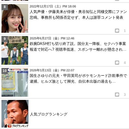
2022年12月17日（土）PM 18:06
人気声優・伊藤美来が俳優・奥谷知弘と同棲交際にファン
悲鳴。事務所も関係否定せず、本人は謝罪コメント発表
1
2025年6月27日（金）PM 12:46
鉄腕DASH打ち切り終了説。国分太一降板、セクハラ事案
報道で対応へ? 視聴率低迷、スポンサー離れが懸念され…
4
2026年3月13日（金）PM 22:07
国生さゆりの元夫・甲田英司がポケモンカード詐欺事件で
逮捕。ヒルズ族として脚光、自伝本出版の過去も…
3
人気ブログランキング