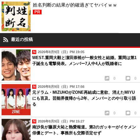
姓名判断の結果が的確過ぎてヤバイｗｗ
PR
最近の投稿
2026年8月9日（日）PM 19:05
WEST.重岡大毅と濵田崇裕が一般女性と結婚。重岡は第1
子誕生も電撃発表。メンバー7人中4人が既婚者に
0
0
2026年8月9日（日）PM 17:56
元ドラム・MIZUHOがZONE再結成に意欲、消えたMIYU
にも言及。芸能界復帰から2年、メンバーとのやり取り語
る
0
0
2026年8月9日（日）PM 15:27
南沙良が藤原大祐と熱愛報道。第2のガッキーがイケメン
俳優とデート、事務所も交際否定せず