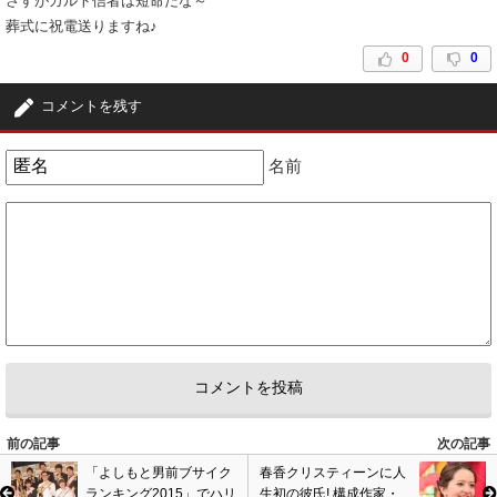
さすがカルト信者は短命だな～
葬式に祝電送りますね♪
0
0
コメントを残す
名前
前の記事
次の記事
「よしもと男前ブサイク
春香クリスティーンに人
ランキング2015」でハリ
生初の彼氏! 構成作家・