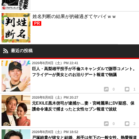
姓名判断の結果が的確過ぎてヤバイｗｗ
PR
最近の投稿
2026年8月8日（土）PM 22:41
巨人・高梨雄平投手が不倫スキャンダルで謝罪コメント。
フライデーが美女とのお泊りデート報道で物議
0
1
2026年8月8日（土）PM 20:27
元EXILE黒木啓司が逮捕か…妻・宮崎麗果にDV疑惑、保
護命令違反で捕まったと女性セブン報道で波紋
0
2
2026年8月8日（土）PM 18:52
戸塚純貴が彼女と結婚、相手は年下の一般女性。熱愛報道