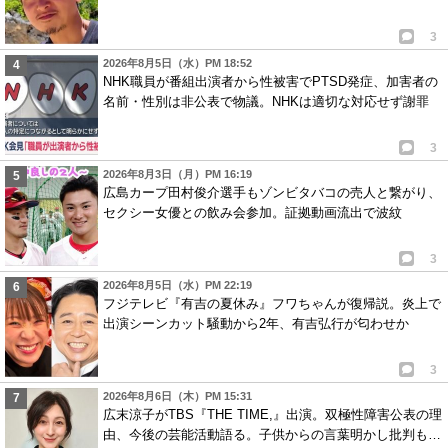
3
2026年8月5日（水）PM 18:52
NHK職員が番組出演者から性被害でPTSD発症、加害者の
名前・性別は非公表で物議。NHKは適切な対応せず謝罪
3
2026年8月3日（月）PM 16:19
広島カープ田村俊介選手もゾンビタバコの売人と繋がり、
セクシー女優との飲み会参加。証拠動画流出で波紋
3
2026年8月5日（水）PM 22:19
フジテレビ『有吉の夏休み』フワちゃんが復帰説。炎上で
出演シーンカット騒動から2年、有吉弘行が匂わせか
3
2026年8月6日（木）PM 15:31
広末涼子がTBS『THE TIME,』出演。双極性障害公表の理
由、今後の芸能活動語る。子供からの言葉明かし批判も…