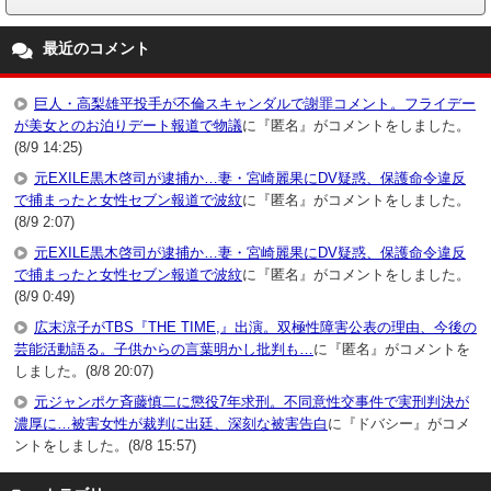
最近のコメント
巨人・高梨雄平投手が不倫スキャンダルで謝罪コメント。フライデー
が美女とのお泊りデート報道で物議
に『匿名』がコメントをしました。
(8/9 14:25)
元EXILE黒木啓司が逮捕か…妻・宮崎麗果にDV疑惑、保護命令違反
で捕まったと女性セブン報道で波紋
に『匿名』がコメントをしました。
(8/9 2:07)
元EXILE黒木啓司が逮捕か…妻・宮崎麗果にDV疑惑、保護命令違反
で捕まったと女性セブン報道で波紋
に『匿名』がコメントをしました。
(8/9 0:49)
広末涼子がTBS『THE TIME,』出演。双極性障害公表の理由、今後の
芸能活動語る。子供からの言葉明かし批判も…
に『匿名』がコメントを
しました。(8/8 20:07)
元ジャンポケ斉藤慎二に懲役7年求刑。不同意性交事件で実刑判決が
濃厚に…被害女性が裁判に出廷、深刻な被害告白
に『ドバシー』がコメ
ントをしました。(8/8 15:57)