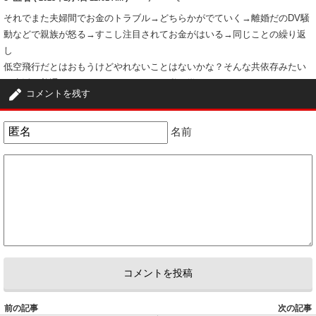
それでまた夫婦間でお金のトラブル→どちらかがでていく→離婚だのDV騒
動などで親族が怒る→すこし注目されてお金がはいる→同じことの繰り返
し
低空飛行だとはおもうけどやれないことはないかな？そんな共依存みたい
な生活は普通ではないとおもいますし、私は嫌ですけど
コメントを残す
5
0
名前
4
匿名
ID:ZGY5N2NiMD
( 2023年1月8日 1:13 PM )
本当に あの女優の娘なの？
似てる いち部分さえないけど。
2
0
前の記事
次の記事