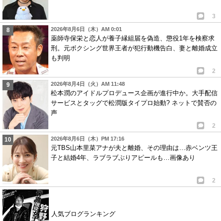
3
2026年8月6日（木）AM 0:01
薬師寺保栄と恋人が養子縁組届を偽造、懲役1年を検察求
刑。元ボクシング世界王者が犯行動機告白、妻と離婚成立
も判明
2
2026年8月4日（火）AM 11:48
松本潤のアイドルプロデュース企画が進行中か。大手配信
サービスとタッグで松潤版タイプロ始動? ネットで賛否の
声
2
2026年8月6日（木）PM 17:16
元TBS山本里菜アナが夫と離婚、その理由は…赤ベンツ王
子と結婚4年、ラブラブぶりアピールも…画像あり
2
人気ブログランキング