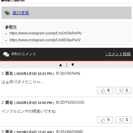
坂口杏里
参照元
https://www.instagram.com/p/Cm1h03kPnPA/
https://www.instagram.com/p/Cm8D3jwPsr3/
4件のコメント
↓コメント投稿
▲
｜
▼
1
匿名
ID:ZjI1ODAwNj
( 2023年1月3日 10:21 PM )
はぁ😞💨ダメだこりゃ…
8
1
2
匿名
ID:ZDY5ZGU1OG
( 2023年1月3日 10:55 PM )
インフルエンザの間違いですね
5
1
3
匿名
ID:ZjU4M2Q0M2
( 2023年1月4日 12:01 AM )