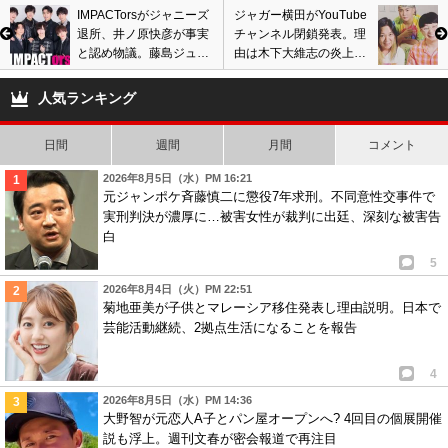
IMPACTorsがジャニーズ
ジャガー横田がYouTube
退所、井ノ原快彦が事実
チャンネル閉鎖発表。理
と認め物議。藤島ジュリ
由は木下大維志の炎上問
ー景子社長ら事務所のネ
題? 肝硬変の手術とウソ
ガティブ報道も語る
で騒動に発展し…
人気ランキング
日間
週間
月間
コメント
2026年8月5日（水）PM 16:21
元ジャンポケ斉藤慎二に懲役7年求刑。不同意性交事件で
実刑判決が濃厚に…被害女性が裁判に出廷、深刻な被害告
白
5
2026年8月4日（火）PM 22:51
菊地亜美が子供とマレーシア移住発表し理由説明。日本で
芸能活動継続、2拠点生活になることを報告
4
2026年8月5日（水）PM 14:36
大野智が元恋人A子とパン屋オープンへ? 4回目の個展開催
説も浮上。週刊文春が密会報道で再注目