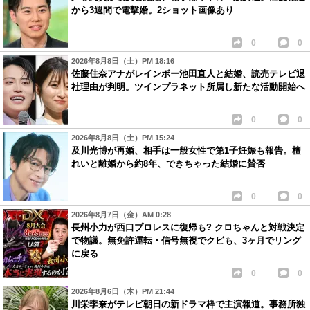
から3週間で電撃婚。2ショット画像あり
0
0
2026年8月8日（土）PM 18:16
佐藤佳奈アナがレインボー池田直人と結婚、読売テレビ退
社理由が判明。ツインプラネット所属し新たな活動開始へ
0
0
2026年8月8日（土）PM 15:24
及川光博が再婚、相手は一般女性で第1子妊娠も報告。檀
れいと離婚から約8年、できちゃった結婚に賛否
0
0
2026年8月7日（金）AM 0:28
長州小力が西口プロレスに復帰も? クロちゃんと対戦決定
で物議。無免許運転・信号無視でクビも、3ヶ月でリング
に戻る
0
0
2026年8月6日（木）PM 21:44
川栄李奈がテレビ朝日の新ドラマ枠で主演報道。事務所独