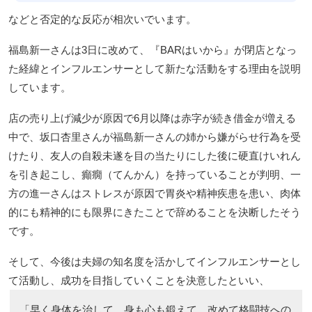
などと否定的な反応が相次いでいます。
福島新一さんは3日に改めて、『BARはいから』が閉店となっ
た経緯とインフルエンサーとして新たな活動をする理由を説明
しています。
店の売り上げ減少が原因で6月以降は赤字が続き借金が増える
中で、坂口杏里さんが福島新一さんの姉から嫌がらせ行為を受
けたり、友人の自殺未遂を目の当たりにした後に硬直けいれん
を引き起こし、癲癇（てんかん）を持っていることが判明、一
方の進一さんはストレスが原因で胃炎や精神疾患を患い、肉体
的にも精神的にも限界にきたことで辞めることを決断したそう
です。
そして、今後は夫婦の知名度を活かしてインフルエンサーとし
て活動し、成功を目指していくことを決意したといい、
「早く身体を治して、身も心も鍛えて、改めて格闘技への