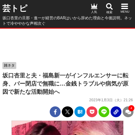
芸トピ
人気
坂口杏里の旦那・進一が経営のBARはいから辞めた理由と今後説明。ネッ
トで冷ややかな声相次ぐ
雑ネタ
坂口杏里と夫・福島新一がインフルエンサーに転
身、バー閉店で無職に…金銭トラブルや病気が原
因で新たな活動開始へ
2023年1月3日（火）21:26
4