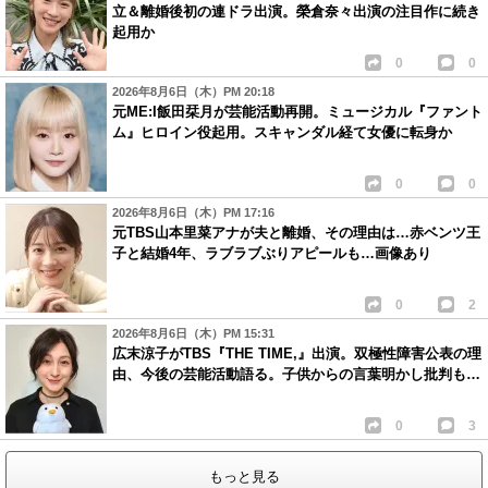
立＆離婚後初の連ドラ出演。榮倉奈々出演の注目作に続き
起用か
0
0
2026年8月6日（木）PM 20:18
元ME:I飯田栞月が芸能活動再開。ミュージカル『ファント
ム』ヒロイン役起用。スキャンダル経て女優に転身か
0
0
2026年8月6日（木）PM 17:16
元TBS山本里菜アナが夫と離婚、その理由は…赤ベンツ王
子と結婚4年、ラブラブぶりアピールも…画像あり
0
2
2026年8月6日（木）PM 15:31
広末涼子がTBS『THE TIME,』出演。双極性障害公表の理
由、今後の芸能活動語る。子供からの言葉明かし批判も…
0
3
もっと見る