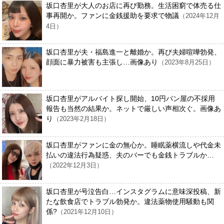
坂口杏里が大人のお店に再び勤務。生活困窮で体売る仕
事再開か。ファンに金銭援助を要求で物議
（2024年12月
4日）
坂口杏里が夫・福島進一と離婚か。再び夫婦喧嘩勃発、
顔面に暴力被害も主張し…画像あり
（2023年8月25日）
坂口杏里がアルバイト探し開始、10円パン屋の不採用
報告も当然の結果か。ネットで厳しい声相次ぐ。画像あ
り
（2023年2月18日）
坂口杏里がファンに金の無心か。睡眠薬横流しや代金未
払いの違法行為疑惑、夫のバーでも金銭トラブルか…
（2022年12月3日）
坂口杏里が号泣告白…インスタグラムに意味深投稿、新
たな飲食店でトラブル勃発か。違法薬物使用騒動も関
係?
（2021年12月10日）