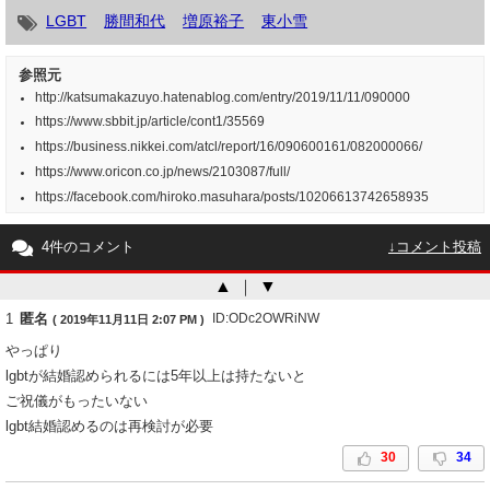
LGBT
勝間和代
増原裕子
東小雪
参照元
http://katsumakazuyo.hatenablog.com/entry/2019/11/11/090000
https://www.sbbit.jp/article/cont1/35569
https://business.nikkei.com/atcl/report/16/090600161/082000066/
https://www.oricon.co.jp/news/2103087/full/
https://facebook.com/hiroko.masuhara/posts/10206613742658935
4件のコメント
↓コメント投稿
▲
｜
▼
1
匿名
ID:ODc2OWRiNW
( 2019年11月11日 2:07 PM )
やっぱり
lgbtが結婚認められるには5年以上は持たないと
ご祝儀がもったいない
lgbt結婚認めるのは再検討が必要
30
34