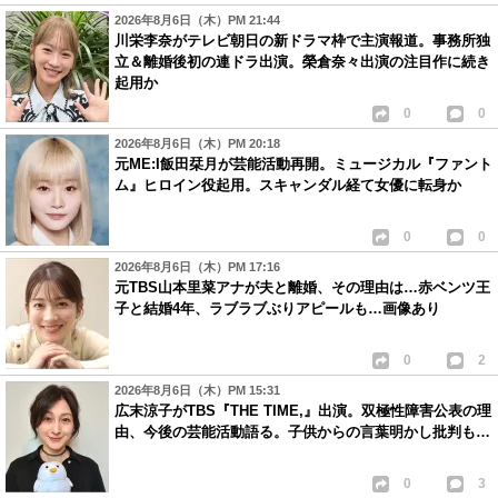
2026年8月6日（木）PM 21:44
川栄李奈がテレビ朝日の新ドラマ枠で主演報道。事務所独
立＆離婚後初の連ドラ出演。榮倉奈々出演の注目作に続き
起用か
0
0
2026年8月6日（木）PM 20:18
元ME:I飯田栞月が芸能活動再開。ミュージカル『ファント
ム』ヒロイン役起用。スキャンダル経て女優に転身か
0
0
2026年8月6日（木）PM 17:16
元TBS山本里菜アナが夫と離婚、その理由は…赤ベンツ王
子と結婚4年、ラブラブぶりアピールも…画像あり
0
2
2026年8月6日（木）PM 15:31
広末涼子がTBS『THE TIME,』出演。双極性障害公表の理
由、今後の芸能活動語る。子供からの言葉明かし批判も…
0
3