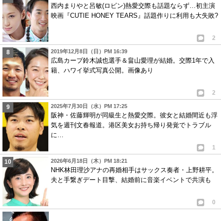
西内まりやと呂敏(ロビン)熱愛交際も話題ならず…初主演
映画『CUTIE HONEY TEARS』話題作りに利用も大失敗?
2
2019年12月8日（日）PM 16:39
広島カープ鈴木誠也選手＆畠山愛理が結婚。交際1年で入
籍、ハワイ挙式写真公開。画像あり
2
2025年7月30日（水）PM 17:25
阪神・佐藤輝明が同級生と熱愛交際。彼女と結婚間近も浮
気を週刊文春報道。港区美女お持ち帰り発覚でトラブル
に…
1
2026年6月18日（木）PM 18:21
NHK林田理沙アナの再婚相手はサックス奏者・上野耕平。
夫と手繋ぎデート目撃、結婚前に音楽イベントで共演も
0