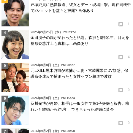
戸塚純貴に熱愛報道、彼女とデート現場目撃。現在同棲中
で2ショットを堂々と披露? 画像あり
1
2025年9月25日（木）PM 23:51
金田朋子の顔が変わったと話題。森渉と離婚1年、目元を
整形疑惑浮上も真相は…画像あり
4
2026年8月8日（土）PM 20:27
元EXILE黒木啓司が逮捕か…妻・宮崎麗果にDV疑惑、保
護命令違反で捕まったと女性セブン報道で波紋
0
2026年8月8日（土）PM 15:24
及川光博が再婚、相手は一般女性で第1子妊娠も報告。檀
れいと離婚から約8年、できちゃった結婚に賛否
0
2016年9月2日（金）PM 20:58