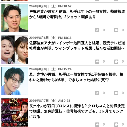
2026年8月8日（土）PM 18:52
戸塚純貴が彼女と結婚、相手は年下の一般女性。熱愛報道
から3週間で電撃婚。2ショット画像あり
0
0
2026年8月8日（土）PM 18:16
佐藤佳奈アナがレインボー池田直人と結婚、読売テレビ退
社理由が判明。ツインプラネット所属し新たな活動開始へ
0
0
2026年8月8日（土）PM 15:24
及川光博が再婚、相手は一般女性で第1子妊娠も報告。檀
れいと離婚から約8年、できちゃった結婚に賛否
0
0
2026年8月7日（金）AM 0:28
長州小力が西口プロレスに復帰も? クロちゃんと対戦決定
で物議。無免許運転・信号無視でクビも、3ヶ月でリング
に戻る
0
0