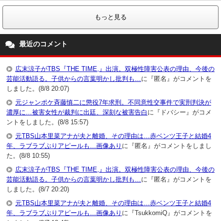
もっと見る
最近のコメント
広末涼子がTBS『THE TIME,』出演。双極性障害公表の理由、今後の
芸能活動語る。子供からの言葉明かし批判も…
に『匿名』がコメントを
しました。(8/8 20:07)
元ジャンポケ斉藤慎二に懲役7年求刑。不同意性交事件で実刑判決が
濃厚に…被害女性が裁判に出廷、深刻な被害告白
に『ドバシー』がコメ
ントをしました。(8/8 15:57)
元TBS山本里菜アナが夫と離婚、その理由は…赤ベンツ王子と結婚4
年、ラブラブぶりアピールも…画像あり
に『匿名』がコメントをしまし
た。(8/8 10:55)
広末涼子がTBS『THE TIME,』出演。双極性障害公表の理由、今後の
芸能活動語る。子供からの言葉明かし批判も…
に『匿名』がコメントを
しました。(8/7 20:20)
元TBS山本里菜アナが夫と離婚、その理由は…赤ベンツ王子と結婚4
年、ラブラブぶりアピールも…画像あり
に『TsukkomiQ』がコメントを