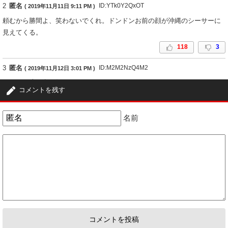
2
匿名
ID:YTk0Y2QxOT
( 2019年11月11日 9:11 PM )
頼むから勝間よ、笑わないでくれ。ドンドンお前の顔が沖縄のシーサーに
見えてくる。
118
3
3
匿名
ID:M2M2NzQ4M2
( 2019年11月12日 3:01 PM )
またすぐ違う女を好きになるって。
コメントを残す
そーゆーのは男の浮気と同じでなおることはない！
59
37
名前
4
匿名
ID:YTk0Y2QxOT
( 2019年12月25日 10:39 PM )
オレもたいがい熟女大好きだけど、この勝間和代だけはビジュアル的に無
理。しかも女としての魅力はゼロ。増原裕子ならぜんぜんいける。なんで
この鬼瓦と一緒に暮らしてたのか不思議だ。
35
1