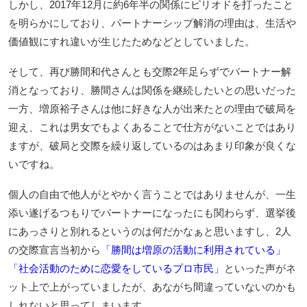
しかし、2017年12月に約6年半の関係にピリオドを打ったこと
を明らかにしており、パートナーシップ解消の理由は、生活や
価値観にすれ違いが生じたためなどとしていました。
そして、再び勝間和代さんとも交際2年足らずでパートナー解
消となっており、勝間さんは関係を継続したいとの思いだった
一方、増原裕子さんは他に好きな人が出来たとの理由で破局を
迎え、これは男女でもよくあることで仕方がないことではあり
ますが、破局と交際を繰り返しているのはあまり印象が良くな
いですね。
個人の自由で他人がとやかく言うことではありませんが、一生
添い遂げるつもりでパートナーになったにも関わらず、選挙後
にあっさりと別れるというのは何だかなぁと思いますし、2人
の交際宣言当初から
「勝間は増原の活動に利用されている」
「社会活動のために恋愛をしているプロ市民」
といった声がネ
ット上で上がっていましたが、あながち間違っていないのかも
しれないと思ってしまいます。