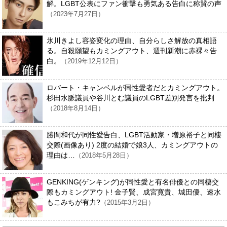
解。LGBT公表にファン衝撃も勇気ある告白に称賛の声
（2023年7月27日）
氷川きよし容姿変化の理由、自分らしさ解放の真相語
る。自殺願望もカミングアウト、週刊新潮に赤裸々告
白。
（2019年12月12日）
ロバート・キャンベルが同性愛者だとカミングアウト。
杉田水脈議員や谷川とむ議員のLGBT差別発言を批判
（2018年8月14日）
勝間和代が同性愛告白、LGBT活動家・増原裕子と同棲
交際(画像あり) 2度の結婚で娘3人、カミングアウトの
理由は…
（2018年5月28日）
GENKING(ゲンキング)が同性愛と有名俳優との同棲交
際もカミングアウト! 金子賢、成宮寛貴、城田優、速水
もこみちが有力?
（2015年3月2日）