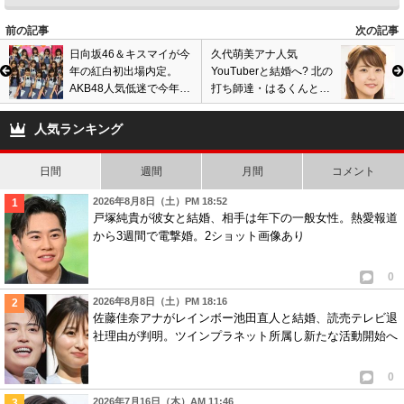
前の記事
次の記事
日向坂46＆キスマイが今
久代萌美アナ人気
年の紅白初出場内定。
YouTuberと結婚へ? 北の
AKB48人気低迷で今年は
打ち師達・はるくんと熱
坂道グループ3組が出演
愛交際報道、合コンで新
へ?
彼氏ゲットし…画像あり
人気ランキング
日間
週間
月間
コメント
2026年8月8日（土）PM 18:52
戸塚純貴が彼女と結婚、相手は年下の一般女性。熱愛報道
から3週間で電撃婚。2ショット画像あり
0
2026年8月8日（土）PM 18:16
佐藤佳奈アナがレインボー池田直人と結婚、読売テレビ退
社理由が判明。ツインプラネット所属し新たな活動開始へ
0
2026年7月16日（木）AM 11:46