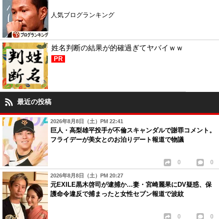
人気ブログランキング
姓名判断の結果が的確過ぎてヤバイｗｗ
PR
最近の投稿
2026年8月8日（土）PM 22:41
巨人・高梨雄平投手が不倫スキャンダルで謝罪コメント。
フライデーが美女とのお泊りデート報道で物議
0
0
2026年8月8日（土）PM 20:27
元EXILE黒木啓司が逮捕か…妻・宮崎麗果にDV疑惑、保
護命令違反で捕まったと女性セブン報道で波紋
0
0