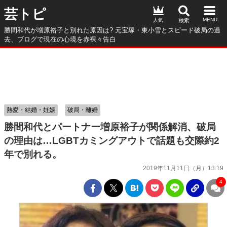
芸トピ
人気
勝間和代が増原裕子と別れた原因は? 元宝塚・東小雪とスピード破局の過
去、ブログで現在の心境を赤裸々告白
熱愛・結婚・妊娠
破局・離婚
勝間和代とパートナー増原裕子が関係解消、破局
の理由は…LGBTカミングアウトで話題も交際約2
年で別れる。
2019年11月11日（月）13:19
4