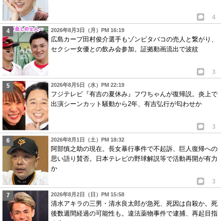
4
2026年8月3日（月）PM 16:19
広島カープ田村俊介選手もゾンビタバコの売人と繋がり、
セクシー女優との飲み会参加。証拠動画流出で波紋
3
2026年8月5日（水）PM 22:19
フジテレビ『有吉の夏休み』フワちゃんが復帰説。炎上で
出演シーンカット騒動から2年、有吉弘行が匂わせか
3
2026年8月1日（土）PM 18:32
阿部慎之助の現在。長女暴行事件で不起訴、巨人復帰への
思い語り賛否。日本テレビの野球解説等で活動再開が有力
か
3
2026年8月2日（日）PM 15:58
清水アキラの三男・清水良太郎が急死、死因は自殺か。死
後数週間経過の可能性も。違法薬物事件で逮捕、再起目指