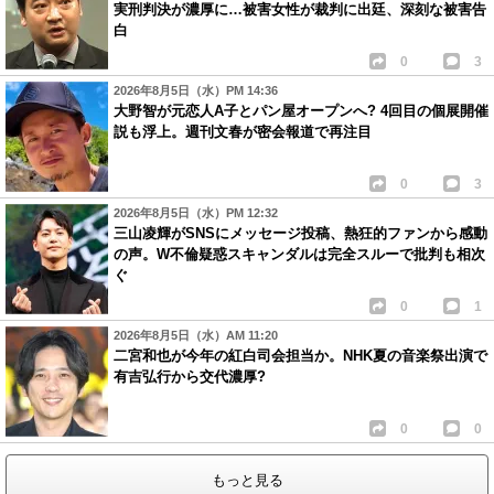
実刑判決が濃厚に…被害女性が裁判に出廷、深刻な被害告
白
0
3
2026年8月5日（水）PM 14:36
大野智が元恋人A子とパン屋オープンへ? 4回目の個展開催
説も浮上。週刊文春が密会報道で再注目
0
3
2026年8月5日（水）PM 12:32
三山凌輝がSNSにメッセージ投稿、熱狂的ファンから感動
の声。W不倫疑惑スキャンダルは完全スルーで批判も相次
ぐ
0
1
2026年8月5日（水）AM 11:20
二宮和也が今年の紅白司会担当か。NHK夏の音楽祭出演で
有吉弘行から交代濃厚?
0
0
もっと見る