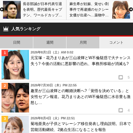
長谷部誠が日本代表引退
麻生希が妊娠、覚せい剤
を表明。歴代最長キャプ
事件で再逮捕のセクシー
テン、ワールドカップ3
女優が出産へ…薬物中毒
大会で統率もチーム去る
彼氏との子供、堕胎を勧
決意…今後についても言
める声も…
人気ランキング
及
日間
週間
月間
コメント
2026年8月1日（土）AM 0:02
元宝塚・花乃まりあが三山凌輝とW不倫疑惑で大チャンス
失う? 今後の活動に悪影響の恐れ、事務所移籍が消滅も?
5
2026年7月30日（木）PM 22:55
趣里が三山凌輝との離婚決断へ?「覚悟を決めている」と
女性セブン報道。花乃まりあとのW不倫疑惑に水谷豊も激
怒し…
4
2026年8月4日（火）PM 22:51
菊地亜美が子供とマレーシア移住発表し理由説明。日本で
芸能活動継続、2拠点生活になることを報告