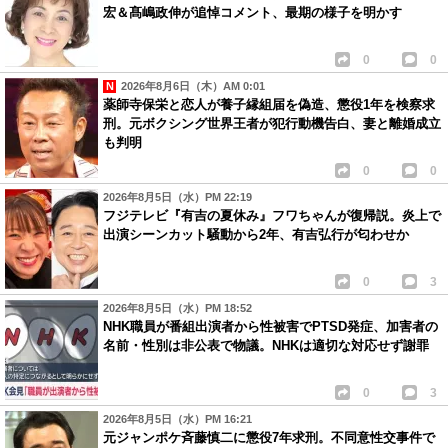
宏＆髙嶋政伸が追悼コメント、最期の様子を明かす
0
0
2026年8月6日（木）AM 0:01
薬師寺保栄と恋人が養子縁組届を偽造、懲役1年を検察求
刑。元ボクシング世界王者が犯行動機告白、妻と離婚成立
も判明
0
0
2026年8月5日（水）PM 22:19
フジテレビ『有吉の夏休み』フワちゃんが復帰説。炎上で
出演シーンカット騒動から2年、有吉弘行が匂わせか
0
3
2026年8月5日（水）PM 18:52
NHK職員が番組出演者から性被害でPTSD発症、加害者の
名前・性別は非公表で物議。NHKは適切な対応せず謝罪
0
3
2026年8月5日（水）PM 16:21
元ジャンポケ斉藤慎二に懲役7年求刑。不同意性交事件で