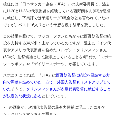
後任には『日本サッカー協会（JFA）』の技術委員長で、過去
にU-20とU-23の代表監督を経験している西野朗さん(63)が監督
に就任し、下馬評では予選リーグ3戦全敗とも言われていたの
ですが、ベスト16入りという予想を覆す結果を残しました。
この結果を受けて、サッカーファンたちからは西野朗監督の続
投を支持する声が多く上がっているのですが、過去にドイツ代
表やアメリカ代表監督を務めたユルゲン・クリンスマンさん
(53)が、監督候補として急浮上していることを4日付の『スポー
ツニッポン』や『デイリースポーツ』が報じています。
スポニチによれば、『JFA』は
西野朗監督に続投を要請する方
向で調整を進めていた一方で、外国人監督もリストアップして
いた
そうで、
クリンスマンさんが次期代表監督に就任すること
が決定的な状況にある
としています。
＜↓の画像が、次期代表監督の最有力候補に浮上したユルゲ
ン・クリンスマンさんの写真＞