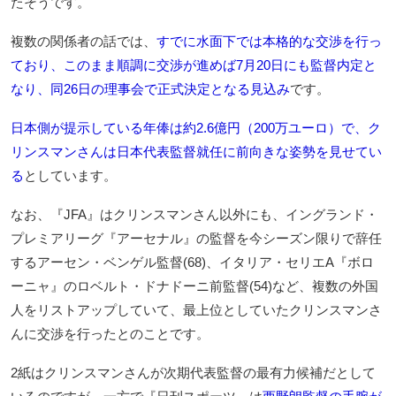
たそうです。
複数の関係者の話では、
すでに水面下では本格的な交渉を行っ
ており、このまま順調に交渉が進めば7月20日にも監督内定と
なり、同26日の理事会で正式決定となる見込み
です。
日本側が提示している年俸は約2.6億円（200万ユーロ）で、ク
リンスマンさんは日本代表監督就任に前向きな姿勢を見せてい
る
としています。
なお、『JFA』はクリンスマンさん以外にも、イングランド・
プレミアリーグ『アーセナル』の監督を今シーズン限りで辞任
するアーセン・ベンゲル監督(68)、イタリア・セリエA『ボロ
ーニャ』のロベルト・ドナドーニ前監督(54)など、複数の外国
人をリストアップしていて、最上位としていたクリンスマンさ
んに交渉を行ったとのことです。
2紙はクリンスマンさんが次期代表監督の最有力候補だとして