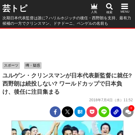
芸トピ
人気
次期日本代表監督は誰に? ハリルホジッチの後任・西野朗を支持、最有力
候補の一方でクリンスマン、ドナドーニ、ベンゲルの名前も
スポーツ
噂・疑惑
ユルゲン・クリンスマンが日本代表新監督に就任?
西野朗は続投しない? ワールドカップで日本負
け、後任に注目集まる
2018年7月4日（水）11:52
0