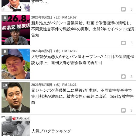
す中で…
3
2026年8月2日（日）PM 19:57
新井浩文がパチンコ営業開始、映画で俳優復帰の情報も。
不同意性交事件で懲役4年の実刑、出所2年でイベント出演
告知
3
2026年8月5日（水）PM 14:36
大野智が元恋人A子とパン屋オープンへ? 4回目の個展開催
説も浮上。週刊文春が密会報道で再注目
3
2026年8月5日（水）PM 16:21
元ジャンポケ斉藤慎二に懲役7年求刑。不同意性交事件で
実刑判決が濃厚に…被害女性が裁判に出廷、深刻な被害告
白
3
人気ブログランキング