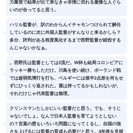
力重視で結果が出て来なきゃ非情に切れる傲慢な人ぐら
いのが合ってると思う。
ハリル監督が、訳のわからんイチャモンつけられて解任
しているのに次に外国人監督がすんなりと来るかしら？
多分、評判がある程度風化するまで西野監督が続投する
んじゃないかなぁ。
。西野氏は監督としては2流だ。W杯も結局コロンビアに
ラッキー勝ちしただけ。川島を使い続け、ポーランド戦
では超弱気博打を打ち、ベルギーには後半2点差を何もせ
ずにひっくり返された。運は持ってるかもしれないが、
それだけじゃ代表監督は無理。
クリンスマンたしかにいい監督だと思う。でも、そうじ
ゃないでしょ。なんで日本人監督を育てようとしない
の？言葉の壁もいろいろ問題になってくるし、自国の強
さを上げるには監督の育成も必要だと思う。4年後を見据