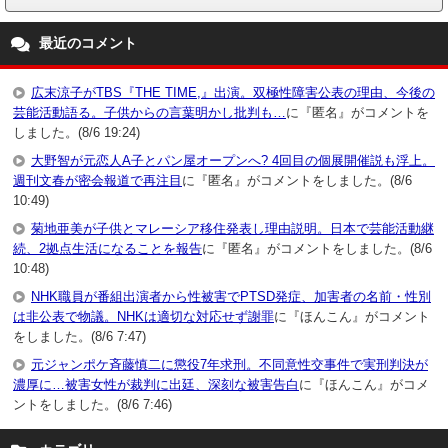
最近のコメント
広末涼子がTBS『THE TIME,』出演。双極性障害公表の理由、今後の
芸能活動語る。子供からの言葉明かし批判も…
に『匿名』がコメントを
しました。(8/6 19:24)
大野智が元恋人A子とパン屋オープンへ? 4回目の個展開催説も浮上。
週刊文春が密会報道で再注目
に『匿名』がコメントをしました。(8/6
10:49)
菊地亜美が子供とマレーシア移住発表し理由説明。日本で芸能活動継
続、2拠点生活になることを報告
に『匿名』がコメントをしました。(8/6
10:48)
NHK職員が番組出演者から性被害でPTSD発症、加害者の名前・性別
は非公表で物議。NHKは適切な対応せず謝罪
に『ほんこん』がコメント
をしました。(8/6 7:47)
元ジャンポケ斉藤慎二に懲役7年求刑。不同意性交事件で実刑判決が
濃厚に…被害女性が裁判に出廷、深刻な被害告白
に『ほんこん』がコメ
ントをしました。(8/6 7:46)