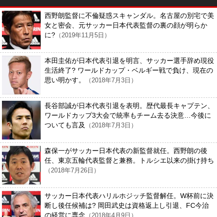
西野朗監督に不倫疑惑スキャンダル。名古屋の別宅で美
女と密会、元サッカー日本代表監督の裏の顔が明らか
に?
（2019年11月5日）
本田圭佑が日本代表引退を明言、サッカー選手辞め現役
生活終了? ワールドカップ・ベルギー戦で負け、現在の
思い明かす。
（2018年7月3日）
長谷部誠が日本代表引退を表明。歴代最長キャプテン、
ワールドカップ3大会で統率もチーム去る決意…今後に
ついても言及
（2018年7月3日）
森保一がサッカー日本代表の新監督就任。西野朗の後
任、東京五輪代表監督と兼務。トルシエ以来の掛け持ち
（2018年7月26日）
サッカー日本代表ハリルホジッチ監督解任。W杯前に決
断し後任候補は? 岡田武史は資格返上し引退、FC今治
の経営に専念
（2018年4月9日）