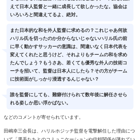
えて日本人監督と一緒に成長して欲しかったな。協会は
いろいろと間違えてるよ、絶対。
また日本的な和を外人監督に求めるの？これじゃあ何故
ハリル氏を切ったのか分からないじゃないハリル氏の前
に早く動かすサッカーの意識は、間違いなく日本代表を
変えてくれたと思うけど、それよりもチームの和を求め
たんでしょう？もうさあ、若くても優秀な外人の技術コ
ーチを招いて、監督は日本人にしたら？その方がチーム
に技術面がしっかり浸透するんじゃない？
誰を監督にしても、難癖付けられて数年後に解任させら
れる姿しか思い浮かばない。
などのコメントが寄せられています。
田嶋幸三会長は、ハリルホジッチ監督を電撃解任した理由につ
いて「選手たちとのコミュニケーションや信頼関係が薄れてい