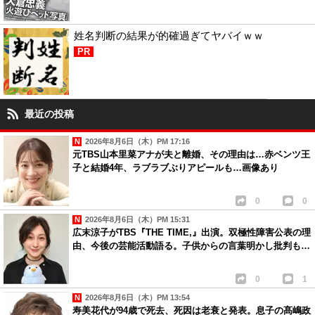
姓名判断の結果が的確過ぎてヤバイｗｗ
PR
最近の投稿
2026年8月6日（木）PM 17:16
元TBS山本里菜アナが夫と離婚、その理由は…赤ベンツ王
子と結婚4年、ラブラブぶりアピールも…画像あり
0
0
2026年8月6日（木）PM 15:31
広末涼子がTBS『THE TIME,』出演。双極性障害公表の理
由、今後の芸能活動語る。子供からの言葉明かし批判も…
0
1
2026年8月6日（木）PM 13:54
寿美花代が94歳で死去、死因は老衰と発表。息子の髙嶋政