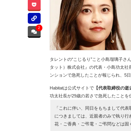
2
タレントの“こじるり”こと小島瑠璃子さん(
タット）株式会社』の代表・小島功太社長
ンションで急死したことが報じられ、5日に
Habitatは公式サイトで
【代表取締役の逝
功太社長が29歳の若さで急死したことを
「これに伴い、同日をもちまして代表
につきましては、近親者のみで執り行
花・ご香典・ご弔電・ご弔問などは固