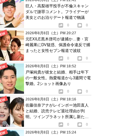
2026年8月8日（土）PM 22:41
巨人・高梨雄平投手が不倫スキャン
ダルで謝罪コメント。フライデーが
美女とのお泊りデート報道で物議
0
0
2026年8月8日（土）PM 20:27
元EXILE黒木啓司が逮捕か…妻・宮
崎麗果にDV疑惑、保護命令違反で捕
まったと女性セブン報道で波紋
0
0
2026年8月8日（土）PM 18:52
戸塚純貴が彼女と結婚、相手は年下
の一般女性。熱愛報道から3週間で電
撃婚。2ショット画像あり
0
0
2026年8月8日（土）PM 18:16
佐藤佳奈アナがレインボー池田直人
と結婚、読売テレビ退社理由が判
明。ツインプラネット所属し新たな
活動開始へ
0
0
2026年8月8日（土）PM 15:24