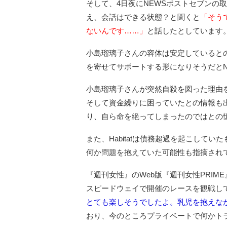
そして、4日夜にNEWSポストセブンの
え、会話はできる状態？と聞くと
「そう
ないんです……」
と話したとしています
小島瑠璃子さんの容体は安定していると
を寄せてサポートする形になりそうだとN
小島瑠璃子さんが突然自殺を図った理由を巡
そして資金繰りに困っていたとの情報も
り、自ら命を絶ってしまったのではとの
また、Habitatは債務超過を起こして
何か問題を抱えていた可能性も指摘され
『週刊女性』のWeb版『週刊女性PRIM
スピードウェイで開催のレースを観戦し
とても楽しそうでしたよ。乳児を抱えなが
おり、今のところプライベートで何かト