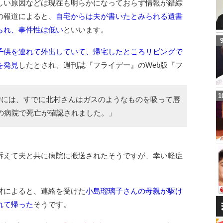
しい原因などは現在も明らかになっておらず情報が錯綜
の報道によると、
自宅からは夫が書いたとみられる遺書
られ、事件性は低い
といいます。
子供を連れて外出していて、帰宅したところリビングで
を発見
したとされ、週刊誌『フライデー』のWeb版『フ
時には、すでに北村さんはガスのようなものを吸って唇
の病院で死亡が確認されました。」
訴えて夫と共に病院に搬送されたそうですが、幸い軽症
材によると、連絡を受けた
小島瑠璃子さんの母親が駆け
れて帰った
そうです。