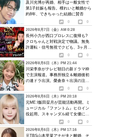
及川光博が再婚、相手は一般女性で
第1子妊娠も報告。檀れいと離婚から
約8年、できちゃった結婚に賛否
0
0
2026年8月7日（金）AM 0:28
長州小力が西口プロレスに復帰も?
クロちゃんと対戦決定で物議。無免
許運転・信号無視でクビも、3ヶ月で
リングに戻る
0
0
2026年8月6日（木）PM 21:44
川栄李奈がテレビ朝日の新ドラマ枠
で主演報道。事務所独立＆離婚後初
の連ドラ出演。榮倉奈々出演の注目
作に続き起用か
0
0
2026年8月6日（木）PM 20:18
元ME:I飯田栞月が芸能活動再開。ミ
ュージカル『ファントム』ヒロイン
役起用。スキャンダル経て女優に転
身か
0
0
2026年8月6日（木）PM 17:16
元TBS山本里菜アナが夫と離婚、そ