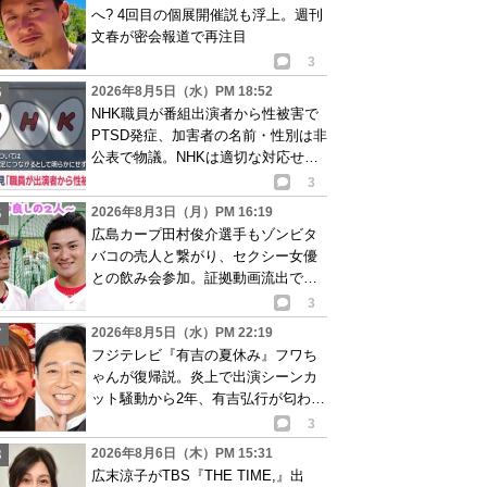
へ? 4回目の個展開催説も浮上。週刊
文春が密会報道で再注目
3
2026年8月5日（水）PM 18:52
NHK職員が番組出演者から性被害で
PTSD発症、加害者の名前・性別は非
公表で物議。NHKは適切な対応せず
謝罪
3
2026年8月3日（月）PM 16:19
広島カープ田村俊介選手もゾンビタ
バコの売人と繋がり、セクシー女優
との飲み会参加。証拠動画流出で波
紋
3
2026年8月5日（水）PM 22:19
フジテレビ『有吉の夏休み』フワち
ゃんが復帰説。炎上で出演シーンカ
ット騒動から2年、有吉弘行が匂わせ
か
3
2026年8月6日（木）PM 15:31
広末涼子がTBS『THE TIME,』出