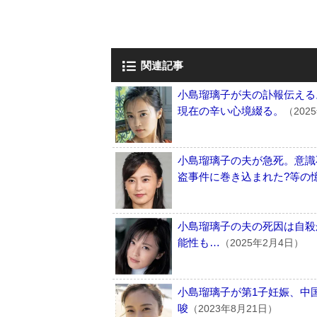
関連記事
小島瑠璃子が夫の訃報伝える
現在の辛い心境綴る。
（202
小島瑠璃子の夫が急死。意識
盗事件に巻き込まれた?等の
小島瑠璃子の夫の死因は自殺
能性も…
（2025年2月4日）
小島瑠璃子が第1子妊娠、中
唆
（2023年8月21日）