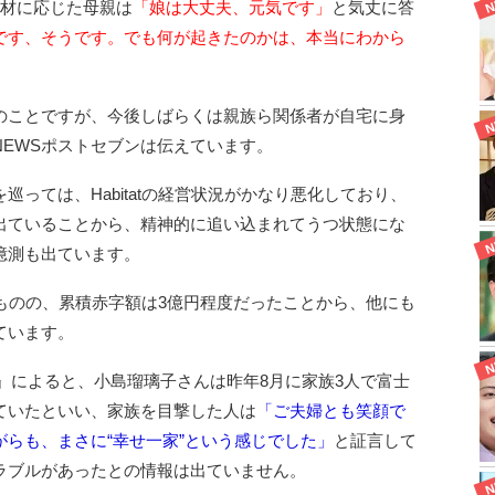
取材に応じた母親は
「娘は大丈夫、元気です」
と気丈に答
です、そうです。でも何が起きたのかは、本当にわから
。
のことですが、今後しばらくは親族ら関係者が自宅に身
EWSポストセブンは伝えています。
っては、Habitatの経営状況がかなり悪化しており、
出ていることから、精神的に追い込まれてうつ状態にな
憶測も出ています。
いたものの、累積赤字額は3億円程度だったことから、他にも
ています。
E』によると、小島瑠璃子さんは昨年8月に家族3人で富士
ていたといい、家族を目撃した人は
「ご夫婦とも笑顔で
らも、まさに“幸せ一家”という感じでした」
と証言して
ラブルがあったとの情報は出ていません。