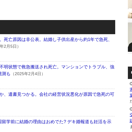
。死亡原因は非公表。結婚し子供出産から約1年で急死、
5年2月5日）
不明状態で救急搬送され死亡。マンションでトラブル、強
憶測も
（2025年2月4日）
か、遺書見つかる。会社の経営状況悪化が原因で急死の可
た
国留学前に結婚の理由はおめでた? デキ婚報道も妊活を示
ま