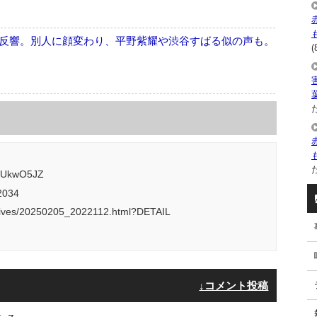
反響。別人に顔変わり、平野紫耀や渋谷すばる似の声も。
(
た
た
/pUkwO5JZ
12034
hives/20250205_2022112.html?DETAIL
↓コメント投稿