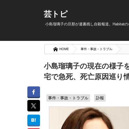
芸トピ
小島瑠璃子の旦那が遺書残し自殺報道。Habita
HOME
事件・事故・トラブル
小島瑠璃子の現在の様子
宅で急死、死亡原因巡り
事件・事故・トラブル
訃報