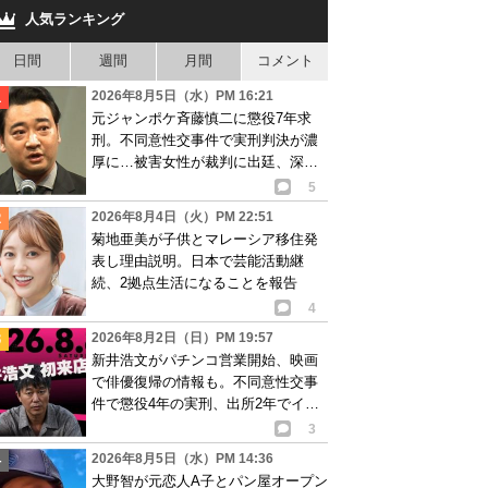
人気ランキング
日間
週間
月間
コメント
2026年8月5日（水）PM 16:21
元ジャンポケ斉藤慎二に懲役7年求
刑。不同意性交事件で実刑判決が濃
厚に…被害女性が裁判に出廷、深刻
な被害告白
5
2026年8月4日（火）PM 22:51
菊地亜美が子供とマレーシア移住発
表し理由説明。日本で芸能活動継
続、2拠点生活になることを報告
4
2026年8月2日（日）PM 19:57
新井浩文がパチンコ営業開始、映画
で俳優復帰の情報も。不同意性交事
件で懲役4年の実刑、出所2年でイベ
ント出演告知
3
2026年8月5日（水）PM 14:36
大野智が元恋人A子とパン屋オープン