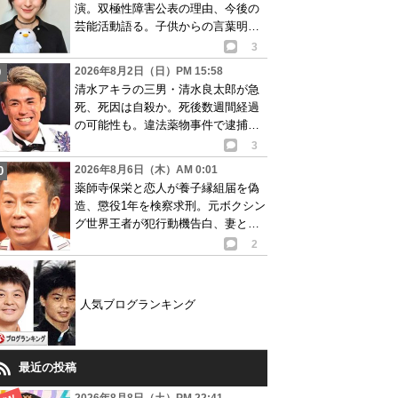
演。双極性障害公表の理由、今後の
芸能活動語る。子供からの言葉明か
し批判も…
3
2026年8月2日（日）PM 15:58
清水アキラの三男・清水良太郎が急
死、死因は自殺か。死後数週間経過
の可能性も。違法薬物事件で逮捕、
再起目指す中で…
3
2026年8月6日（木）AM 0:01
薬師寺保栄と恋人が養子縁組届を偽
造、懲役1年を検察求刑。元ボクシン
グ世界王者が犯行動機告白、妻と離
婚成立も判明
2
人気ブログランキング
最近の投稿