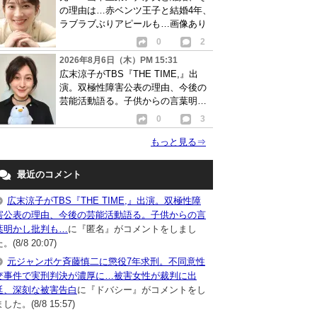
の理由は…赤ベンツ王子と結婚4年、
ラブラブぶりアピールも…画像あり
0
2
2026年8月6日（木）PM 15:31
広末涼子がTBS『THE TIME,』出
演。双極性障害公表の理由、今後の
芸能活動語る。子供からの言葉明か
し批判も…
0
3
もっと見る
⇒
最近のコメント
広末涼子がTBS『THE TIME,』出演。双極性障
害公表の理由、今後の芸能活動語る。子供からの言
葉明かし批判も…
に『匿名』がコメントをしまし
。(8/8 20:07)
元ジャンポケ斉藤慎二に懲役7年求刑。不同意性
交事件で実刑判決が濃厚に…被害女性が裁判に出
廷、深刻な被害告白
に『ドバシー』がコメントをし
した。(8/8 15:57)