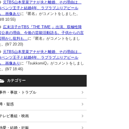
元TBS山本里菜アナが夫と離婚、その理由は…
赤ベンツ王子と結婚4年、ラブラブぶりアピール
も…画像あり
に『匿名』がコメントをしました。
8/8 10:55)
広末涼子がTBS『THE TIME,』出演。双極性障
害公表の理由、今後の芸能活動語る。子供からの言
葉明かし批判も…
に『匿名』がコメントをしまし
。(8/7 20:20)
元TBS山本里菜アナが夫と離婚、その理由は…
赤ベンツ王子と結婚4年、ラブラブぶりアピール
も…画像あり
に『TsukkomiQ』がコメントをしまし
。(8/7 18:46)
カテゴリー
事件・事故・トラブル
噂・疑惑
テレビ番組・映画
熱愛・結婚・妊娠