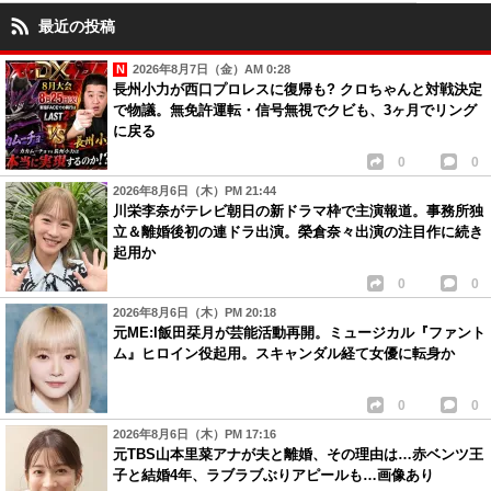
最近の投稿
2026年8月7日（金）AM 0:28
長州小力が西口プロレスに復帰も? クロちゃんと対戦決定
で物議。無免許運転・信号無視でクビも、3ヶ月でリング
に戻る
0
0
2026年8月6日（木）PM 21:44
川栄李奈がテレビ朝日の新ドラマ枠で主演報道。事務所独
立＆離婚後初の連ドラ出演。榮倉奈々出演の注目作に続き
起用か
0
0
2026年8月6日（木）PM 20:18
元ME:I飯田栞月が芸能活動再開。ミュージカル『ファント
ム』ヒロイン役起用。スキャンダル経て女優に転身か
0
0
2026年8月6日（木）PM 17:16
元TBS山本里菜アナが夫と離婚、その理由は…赤ベンツ王
子と結婚4年、ラブラブぶりアピールも…画像あり