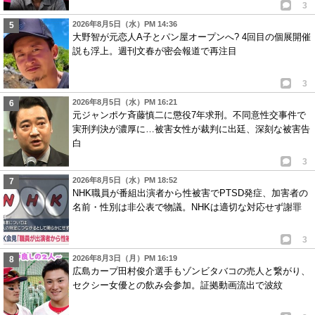
3
2026年8月5日（水）PM 14:36
大野智が元恋人A子とパン屋オープンへ? 4回目の個展開催
説も浮上。週刊文春が密会報道で再注目
3
2026年8月5日（水）PM 16:21
元ジャンポケ斉藤慎二に懲役7年求刑。不同意性交事件で
実刑判決が濃厚に…被害女性が裁判に出廷、深刻な被害告
白
3
2026年8月5日（水）PM 18:52
NHK職員が番組出演者から性被害でPTSD発症、加害者の
名前・性別は非公表で物議。NHKは適切な対応せず謝罪
3
2026年8月3日（月）PM 16:19
広島カープ田村俊介選手もゾンビタバコの売人と繋がり、
セクシー女優との飲み会参加。証拠動画流出で波紋