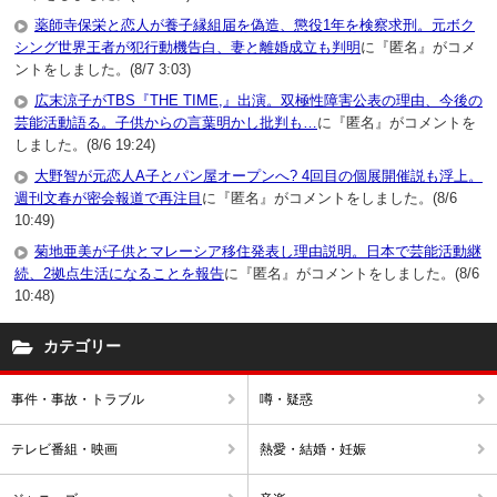
薬師寺保栄と恋人が養子縁組届を偽造、懲役1年を検察求刑。元ボク
シング世界王者が犯行動機告白、妻と離婚成立も判明
に『匿名』がコメ
ントをしました。(8/7 3:03)
広末涼子がTBS『THE TIME,』出演。双極性障害公表の理由、今後の
芸能活動語る。子供からの言葉明かし批判も…
に『匿名』がコメントを
しました。(8/6 19:24)
大野智が元恋人A子とパン屋オープンへ? 4回目の個展開催説も浮上。
週刊文春が密会報道で再注目
に『匿名』がコメントをしました。(8/6
10:49)
菊地亜美が子供とマレーシア移住発表し理由説明。日本で芸能活動継
続、2拠点生活になることを報告
に『匿名』がコメントをしました。(8/6
10:48)
カテゴリー
事件・事故・トラブル
噂・疑惑
テレビ番組・映画
熱愛・結婚・妊娠