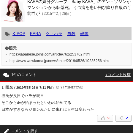
KARAの妹分グループ「Baby KARA」のアン・ソジンが
マンションから転落死。うつ病を患い飛び降り自殺の可
能性が
（2015年2月26日）
K-POP
KARA
ク・ハラ
自殺
韓国
参照元
https://japanese.joins.com/article/762/253762.html
http://www.wowkorea.jp/news/enter/2019/0526/10235256.html
1件のコメント
↓コメント投稿
1
匿名
ID:YTY3NzYxMD
( 2019年5月26日 7:11 PM )
彼氏が反日でハラが親日
そこからdvが始まったといわれ始めてる
日本がすきならジヨンみたいに来れば人生は変わった
9
2
コメントを残す