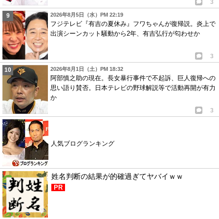
3
2026年8月5日（水）PM 22:19
フジテレビ『有吉の夏休み』フワちゃんが復帰説。炎上で
出演シーンカット騒動から2年、有吉弘行が匂わせか
3
2026年8月1日（土）PM 18:32
阿部慎之助の現在。長女暴行事件で不起訴、巨人復帰への
思い語り賛否。日本テレビの野球解説等で活動再開が有力
か
3
人気ブログランキング
姓名判断の結果が的確過ぎてヤバイｗｗ
PR