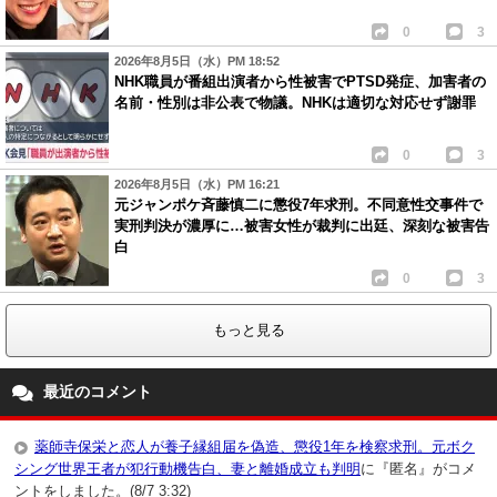
0
3
2026年8月5日（水）PM 18:52
NHK職員が番組出演者から性被害でPTSD発症、加害者の
名前・性別は非公表で物議。NHKは適切な対応せず謝罪
0
3
2026年8月5日（水）PM 16:21
元ジャンポケ斉藤慎二に懲役7年求刑。不同意性交事件で
実刑判決が濃厚に…被害女性が裁判に出廷、深刻な被害告
白
0
3
もっと見る
最近のコメント
薬師寺保栄と恋人が養子縁組届を偽造、懲役1年を検察求刑。元ボク
シング世界王者が犯行動機告白、妻と離婚成立も判明
に『匿名』がコメ
ントをしました。(8/7 3:32)