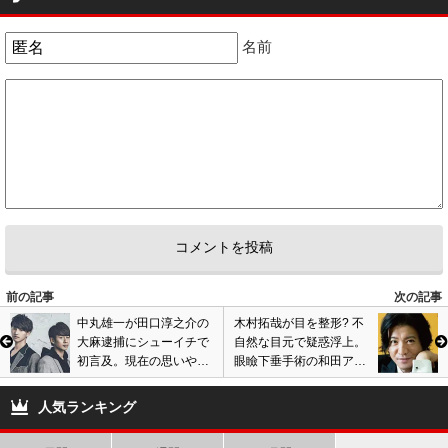
名前
前の記事
次の記事
中丸雄一が田口淳之介の
木村拓哉が目を整形? 不
大麻逮捕にシューイチで
自然な目元で疑惑浮上。
初言及。現在の思いや元
眼瞼下垂手術の和田アキ
メンバーの性格、逮捕後
子や宮根誠司アナと似て
に微笑みの理由語る
る? 画像あり
人気ランキング