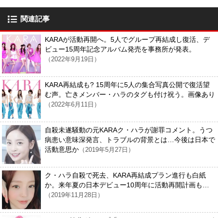
関連記事
KARAが活動再開へ。5人でグループ再結成し復活、デ
ビュー15周年記念アルバム発売を事務所が発表。
（2022年9月19日）
KARA再結成も? 15周年に5人の集合写真公開で復活望
む声。亡きメンバー・ハラのタグも付け祝う。画像あり
（2022年6月11日）
自殺未遂騒動の元KARAク・ハラが謝罪コメント。うつ
病患い意味深発言、トラブルの背景とは…今後は日本で
活動意思か
（2019年5月27日）
ク・ハラ自殺で死去、KARA再結成プラン進行も白紙
か。来年夏の日本デビュー10周年に活動再開計画も…
（2019年11月28日）