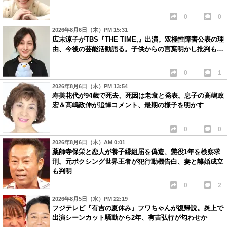
0
0
2026年8月6日（木）PM 15:31
広末涼子がTBS『THE TIME,』出演。双極性障害公表の理
由、今後の芸能活動語る。子供からの言葉明かし批判も…
0
1
2026年8月6日（木）PM 13:54
寿美花代が94歳で死去、死因は老衰と発表。息子の髙嶋政
宏＆髙嶋政伸が追悼コメント、最期の様子を明かす
0
0
2026年8月6日（木）AM 0:01
薬師寺保栄と恋人が養子縁組届を偽造、懲役1年を検察求
刑。元ボクシング世界王者が犯行動機告白、妻と離婚成立
も判明
0
2
2026年8月5日（水）PM 22:19
フジテレビ『有吉の夏休み』フワちゃんが復帰説。炎上で
出演シーンカット騒動から2年、有吉弘行が匂わせか