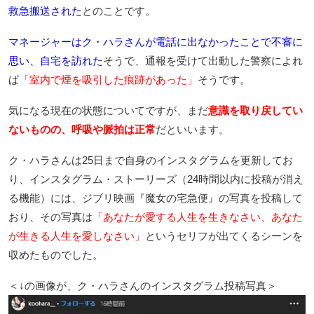
救急搬送された
とのことです。
マネージャーはク・ハラさんが電話に出なかったことで不審に
思い、自宅を訪れた
そうで、通報を受けて出動した警察によれ
ば
「室内で煙を吸引した痕跡があった」
そうです。
気になる現在の状態についてですが、まだ
意識を取り戻してい
ないものの、呼吸や脈拍は正常
だといいます。
ク・ハラさんは25日まで自身のインスタグラムを更新してお
り、インスタグラム・ストーリーズ（24時間以内に投稿が消え
る機能）には、ジブリ映画『魔女の宅急便』の写真を投稿して
おり、その写真は
「あなたが愛する人生を生きなさい、あなた
が生きる人生を愛しなさい」
というセリフが出てくるシーンを
収めたものでした。
＜↓の画像が、ク・ハラさんのインスタグラム投稿写真＞