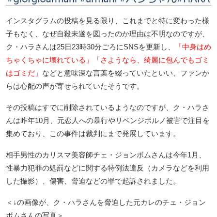
インスタグラムの投稿を見る限り、これまでと特に変わった様
子もなく、なぜ自殺未遂を図ったのか理由は不明なのですが、
ク・ハラさんは25日23時30分ごろにSNSを更新し、
「中身はめ
ちゃくちゃに壊れている」「さようなら、綺麗に包んでもゴミ
はゴミだ」
などと意味深な言葉を綴っていたといい、ファンか
らは心配の声が寄せられていたそうです。
その投稿はすでに削除されているようなのですが、ク・ハラさ
んは昨年10月、元恋人への暴行やリベンジポルノ被害で注目を
集めており、この事件は裁判にまで発展しています。
相手男性のカリスマ美容師チェ・ジョンボムさんは今年1月、
性暴力犯罪の処罰などに関する特例法違反（カメラなどを利用
した撮影）、傷害、脅迫などの罪で起訴されました。
＜↓の画像が、ク・ハラさんを脅迫した元カレのチェ・ジョン
ボムさんの写真＞