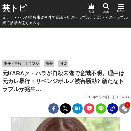
芸トピ
人気
元カラ・ハラが自殺未遂事件で意識不明のトラブル。元恋人とのトラブル
経て活動再開も原因は…
事件・事故・トラブル
海外
音楽
元KARAク・ハラが自殺未遂で意識不明。理由は
元カレ暴行・リベンジポルノ被害騒動? 新たなト
ラブルが発生…
2019年5月26日（日）14:33
1