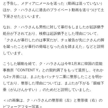
と予告し、メディアにメールを送った（動画は送っていない）
ほか、ク・ハラさんに過去のプライベート動画を送りつけて土
下座させたといいます。
なお、ク・ハラさんも男性に対して暴行をしましたが起訴猶予
処分が下されており、検察は起訴猶予とした理由について、
「クさんが暴行したのは事実だが、チェ被告が先にクさんの脚
を蹴ったことが暴行の発端となった点を踏まえた」などと説明
しています。
こうした騒動を経て、ク・ハラさんは今年1月末に韓国の芸能
事務所『CONTENT Y』との契約満了をもって退所し、それか
ら2ヶ月後には、まぶたをパッチリ二重に整形したことを明か
しており、整形した理由については、まぶたが下がる「眼瞼下
垂（がんけんかすい）」のためだと説明していました。
＜↓の画像は、ク・ハラさんの整形前（左）と整形後（右）の
ビフォーアフター写真＞