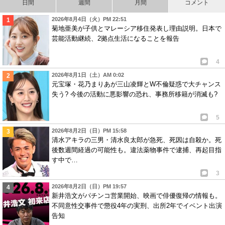
日間
週間
月間
コメント
2026年8月4日（火）PM 22:51
菊地亜美が子供とマレーシア移住発表し理由説明。日本で
芸能活動継続、2拠点生活になることを報告
4
2026年8月1日（土）AM 0:02
元宝塚・花乃まりあが三山凌輝とW不倫疑惑で大チャンス
失う? 今後の活動に悪影響の恐れ、事務所移籍が消滅も?
5
2026年8月2日（日）PM 15:58
清水アキラの三男・清水良太郎が急死、死因は自殺か。死
後数週間経過の可能性も。違法薬物事件で逮捕、再起目指
す中で…
3
2026年8月2日（日）PM 19:57
新井浩文がパチンコ営業開始、映画で俳優復帰の情報も。
不同意性交事件で懲役4年の実刑、出所2年でイベント出演
告知