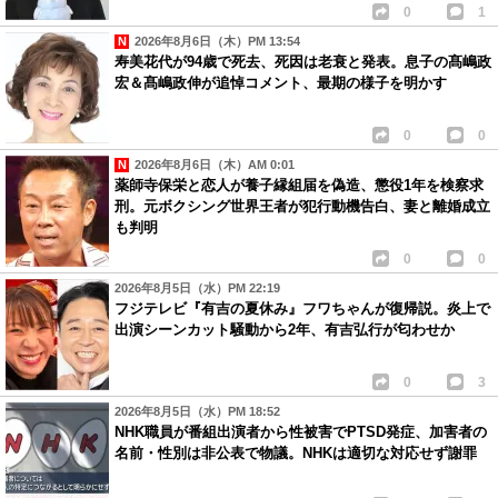
0
1
2026年8月6日（木）PM 13:54
寿美花代が94歳で死去、死因は老衰と発表。息子の髙嶋政
宏＆髙嶋政伸が追悼コメント、最期の様子を明かす
0
0
2026年8月6日（木）AM 0:01
薬師寺保栄と恋人が養子縁組届を偽造、懲役1年を検察求
刑。元ボクシング世界王者が犯行動機告白、妻と離婚成立
も判明
0
0
2026年8月5日（水）PM 22:19
フジテレビ『有吉の夏休み』フワちゃんが復帰説。炎上で
出演シーンカット騒動から2年、有吉弘行が匂わせか
0
3
2026年8月5日（水）PM 18:52
NHK職員が番組出演者から性被害でPTSD発症、加害者の
名前・性別は非公表で物議。NHKは適切な対応せず謝罪