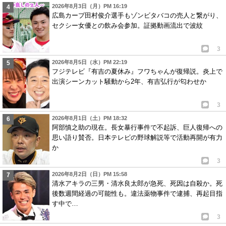
2026年8月3日（月）PM 16:19
広島カープ田村俊介選手もゾンビタバコの売人と繋がり、
セクシー女優との飲み会参加。証拠動画流出で波紋
3
2026年8月5日（水）PM 22:19
フジテレビ『有吉の夏休み』フワちゃんが復帰説。炎上で
出演シーンカット騒動から2年、有吉弘行が匂わせか
3
2026年8月1日（土）PM 18:32
阿部慎之助の現在。長女暴行事件で不起訴、巨人復帰への
思い語り賛否。日本テレビの野球解説等で活動再開が有力
か
3
2026年8月2日（日）PM 15:58
清水アキラの三男・清水良太郎が急死、死因は自殺か。死
後数週間経過の可能性も。違法薬物事件で逮捕、再起目指
す中で…
3