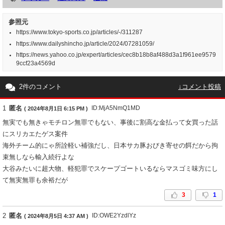
参照元
https://www.tokyo-sports.co.jp/articles/-/311287
https://www.dailyshincho.jp/article/2024/07281059/
https://news.yahoo.co.jp/expert/articles/cec8b18b8af488d3a1f961ee9579
9ccf23a4569d
2件のコメント
↓コメント投稿
1
匿名
ID:MjA5NmQ1MD
( 2024年8月1日 6:15 PM )
無実でも無きゃモチロン無罪でもない、事後に割高な金払って女買った話
にスリカエたゲス案件
海外チーム的にゃ所詮軽い補強だし、日本サカ豚おびき寄せの餌だから拘
束無しなら輸入続行よな
大谷みたいに超大物、軽犯罪でスケープゴートいるならマスゴミ味方にし
て無実無罪も余裕だが
3
1
2
匿名
ID:OWE2YzdlYz
( 2024年8月5日 4:37 AM )