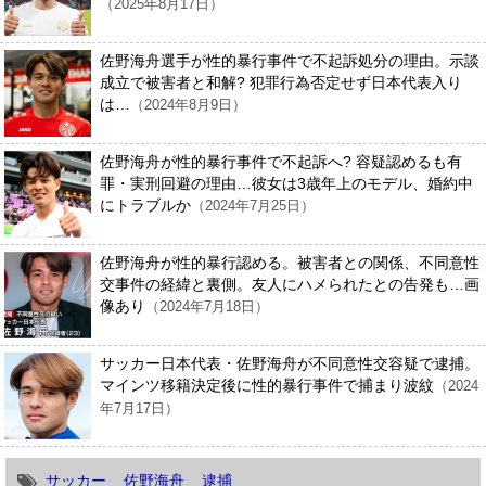
（2025年8月17日）
佐野海舟選手が性的暴行事件で不起訴処分の理由。示談
成立で被害者と和解? 犯罪行為否定せず日本代表入り
は…
（2024年8月9日）
佐野海舟が性的暴行事件で不起訴へ? 容疑認めるも有
罪・実刑回避の理由…彼女は3歳年上のモデル、婚約中
にトラブルか
（2024年7月25日）
佐野海舟が性的暴行認める。被害者との関係、不同意性
交事件の経緯と裏側。友人にハメられたとの告発も…画
像あり
（2024年7月18日）
サッカー日本代表・佐野海舟が不同意性交容疑で逮捕。
マインツ移籍決定後に性的暴行事件で捕まり波紋
（2024
年7月17日）
サッカー
佐野海舟
逮捕