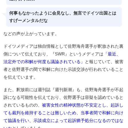
何事もなかったように会見なし、無言でドイツ出国とは
すげーメンタルだな
などの声が上がっています。
ドイツメディアは独自情報として佐野海舟選手が釈放された裏
側について伝えており、『SWR』というメディアは
「最近、
法定外での和解が何度も議論されている」
と報じていて、被害
者と佐野選手の間で和解に向けた示談交渉が行われていること
を伝えています。
また、釈放前には週刊誌『週刊新潮』も、佐野海舟選手が不起
訴になる可能性を伝えており、佐野選手は容疑を認めていると
されているものの、
被害女性の精神状態が不安定とし、起訴し
ても裁判を維持することは難しいため、当事者間で和解に向け
て協議を行い、示談成立によって起訴猶予処分になるのではな