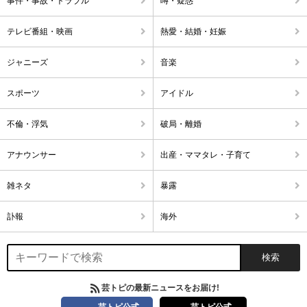
事件・事故・トラブル
噂・疑惑
テレビ番組・映画
熱愛・結婚・妊娠
ジャニーズ
音楽
スポーツ
アイドル
不倫・浮気
破局・離婚
アナウンサー
出産・ママタレ・子育て
雑ネタ
暴露
訃報
海外
芸トピの最新ニュースをお届け!
芸トピ公式
芸トピ公式