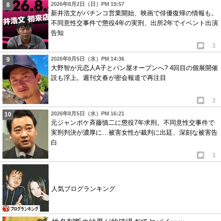
2026年8月2日（日）PM 19:57
新井浩文がパチンコ営業開始、映画で俳優復帰の情報も。
不同意性交事件で懲役4年の実刑、出所2年でイベント出演
告知
3
2026年8月5日（水）PM 14:36
大野智が元恋人A子とパン屋オープンへ? 4回目の個展開催
説も浮上。週刊文春が密会報道で再注目
3
2026年8月5日（水）PM 16:21
元ジャンポケ斉藤慎二に懲役7年求刑。不同意性交事件で
実刑判決が濃厚に…被害女性が裁判に出廷、深刻な被害告
白
3
人気ブログランキング