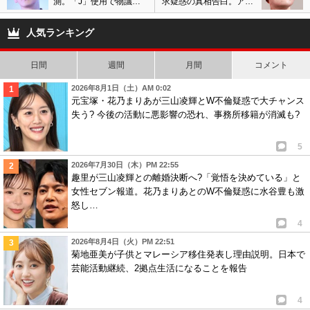
測。「J」使用で物議、
求疑惑の真相告白。アカ
ジャニー喜多川を想起さ
ウント乗っ取り被害、警
せ批判も噴出
察に被害相談を報告
人気ランキング
日間
週間
月間
コメント
2026年8月1日（土）AM 0:02
元宝塚・花乃まりあが三山凌輝とW不倫疑惑で大チャンス
失う? 今後の活動に悪影響の恐れ、事務所移籍が消滅も?
5
2026年7月30日（木）PM 22:55
趣里が三山凌輝との離婚決断へ?「覚悟を決めている」と
女性セブン報道。花乃まりあとのW不倫疑惑に水谷豊も激
怒し…
4
2026年8月4日（火）PM 22:51
菊地亜美が子供とマレーシア移住発表し理由説明。日本で
芸能活動継続、2拠点生活になることを報告
4