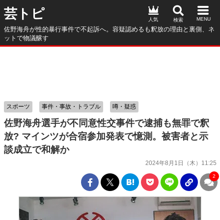
芸トピ
人気
佐野海舟が性的暴行事件で不起訴へ。容疑認めるも釈放の理由と裏側、ネ
ットで物議醸す
スポーツ
事件・事故・トラブル
噂・疑惑
佐野海舟選手が不同意性交事件で逮捕も無罪で釈
放? マインツが合宿参加発表で憶測。被害者と示
談成立で和解か
2024年8月1日（木）11:25
2