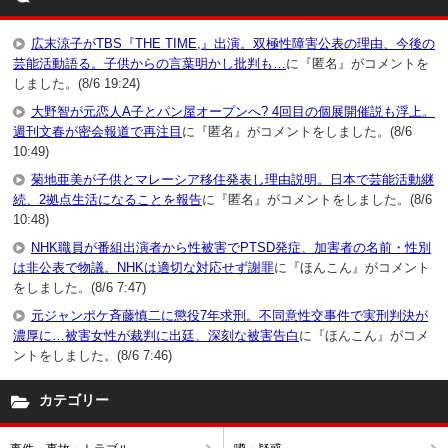
広末涼子がTBS『THE TIME,』出演。双極性障害公表の理由、今後の
芸能活動語る。子供からの言葉明かし批判も…
に『匿名』がコメントを
しました。(8/6 19:24)
大野智が元恋人A子とパン屋オープンへ? 4回目の個展開催説も浮上。
週刊文春が密会報道で再注目
に『匿名』がコメントをしました。(8/6
10:49)
菊地亜美が子供とマレーシア移住発表し理由説明。日本で芸能活動継
続、2拠点生活になることを報告
に『匿名』がコメントをしました。(8/6
10:48)
NHK職員が番組出演者から性被害でPTSD発症、加害者の名前・性別
は非公表で物議。NHKは適切な対応せず謝罪
に『ほんこん』がコメント
をしました。(8/6 7:47)
元ジャンポケ斉藤慎二に懲役7年求刑。不同意性交事件で実刑判決が
濃厚に…被害女性が裁判に出廷、深刻な被害告白
に『ほんこん』がコメ
ントをしました。(8/6 7:46)
カテゴリー