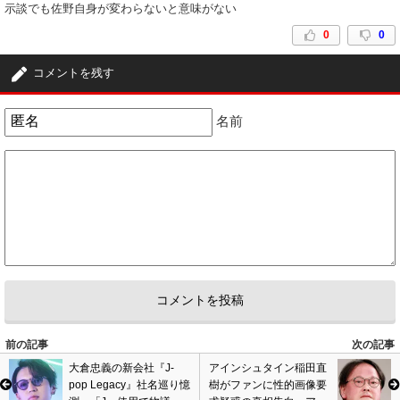
示談でも佐野自身が変わらないと意味がない
0
0
コメントを残す
名前
前の記事
次の記事
大倉忠義の新会社『J-
アインシュタイン稲田直
pop Legacy』社名巡り憶
樹がファンに性的画像要