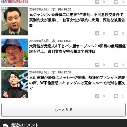
0
3
2026年8月5日（水）PM 16:21
元ジャンポケ斉藤慎二に懲役7年求刑。不同意性交事件で
実刑判決が濃厚に…被害女性が裁判に出廷、深刻な被害告
白
0
3
2026年8月5日（水）PM 14:36
大野智が元恋人A子とパン屋オープンへ? 4回目の個展開催
説も浮上。週刊文春が密会報道で再注目
0
3
2026年8月5日（水）PM 12:32
三山凌輝がSNSにメッセージ投稿、熱狂的ファンから感動
の声。W不倫疑惑スキャンダルは完全スルーで批判も相次
ぐ
0
1
もっと見る
最近のコメント