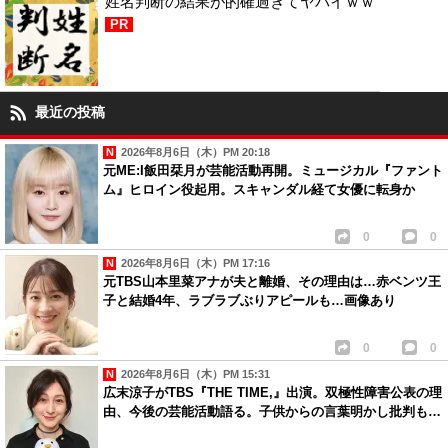
姓名判断の結果が的確過ぎてヤバイｗｗ
PR
最近の投稿
2026年8月6日（木）PM 20:18
元ME:I飯田栞月が芸能活動再開。ミュージカル『ファント
ム』ヒロイン役起用。スキャンダル経て女優に転身か
0
0
2026年8月6日（木）PM 17:16
元TBS山本里菜アナが夫と離婚、その理由は…赤ベンツ王
子と結婚4年、ラブラブぶりアピールも…画像あり
0
0
2026年8月6日（木）PM 15:31
広末涼子がTBS『THE TIME,』出演。双極性障害公表の理
由、今後の芸能活動語る。子供からの言葉明かし批判も…