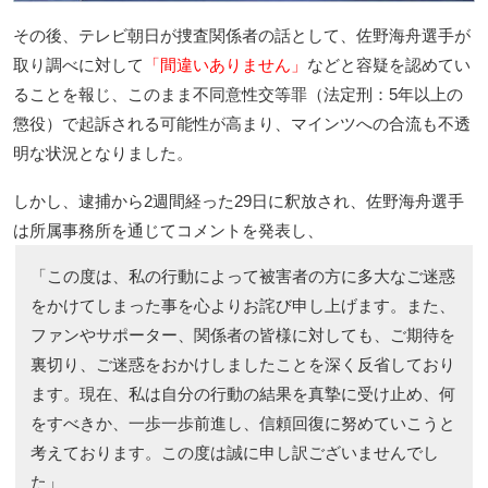
その後、テレビ朝日が捜査関係者の話として、佐野海舟選手が
取り調べに対して
「間違いありません」
などと容疑を認めてい
ることを報じ、このまま不同意性交等罪（法定刑：5年以上の
懲役）で起訴される可能性が高まり、マインツへの合流も不透
明な状況となりました。
しかし、逮捕から2週間経った29日に釈放され、佐野海舟選手
は所属事務所を通じてコメントを発表し、
「この度は、私の行動によって被害者の方に多大なご迷惑
をかけてしまった事を心よりお詫び申し上げます。また、
ファンやサポーター、関係者の皆様に対しても、ご期待を
裏切り、ご迷惑をおかけしましたことを深く反省しており
ます。現在、私は自分の行動の結果を真摯に受け止め、何
をすべきか、一歩一歩前進し、信頼回復に努めていこうと
考えております。この度は誠に申し訳ございませんでし
た」