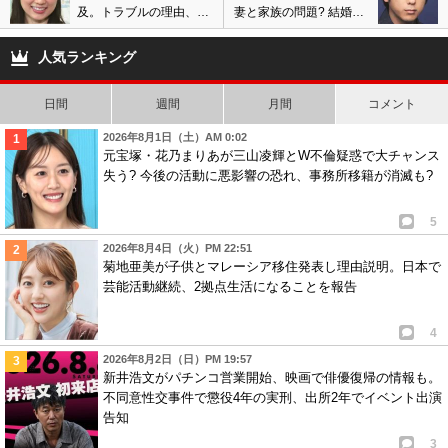
及。トラブルの理由、仕
妻と家族の問題? 結婚強
事継続や第3子妊娠発表
行に両親は複雑な感情
巡り夫婦に亀裂?
か。嵐活動休止後に延期
人気ランキング
へ?
日間
週間
月間
コメント
2026年8月1日（土）AM 0:02
元宝塚・花乃まりあが三山凌輝とW不倫疑惑で大チャンス
失う? 今後の活動に悪影響の恐れ、事務所移籍が消滅も?
5
2026年8月4日（火）PM 22:51
菊地亜美が子供とマレーシア移住発表し理由説明。日本で
芸能活動継続、2拠点生活になることを報告
4
2026年8月2日（日）PM 19:57
新井浩文がパチンコ営業開始、映画で俳優復帰の情報も。
不同意性交事件で懲役4年の実刑、出所2年でイベント出演
告知
3