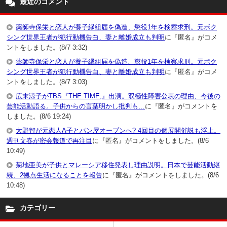
最近のコメント
薬師寺保栄と恋人が養子縁組届を偽造、懲役1年を検察求刑。元ボク
シング世界王者が犯行動機告白、妻と離婚成立も判明
に『匿名』がコメ
ントをしました。(8/7 3:32)
薬師寺保栄と恋人が養子縁組届を偽造、懲役1年を検察求刑。元ボク
シング世界王者が犯行動機告白、妻と離婚成立も判明
に『匿名』がコメ
ントをしました。(8/7 3:03)
広末涼子がTBS『THE TIME,』出演。双極性障害公表の理由、今後の
芸能活動語る。子供からの言葉明かし批判も…
に『匿名』がコメントを
しました。(8/6 19:24)
大野智が元恋人A子とパン屋オープンへ? 4回目の個展開催説も浮上。
週刊文春が密会報道で再注目
に『匿名』がコメントをしました。(8/6
10:49)
菊地亜美が子供とマレーシア移住発表し理由説明。日本で芸能活動継
続、2拠点生活になることを報告
に『匿名』がコメントをしました。(8/6
10:48)
カテゴリー