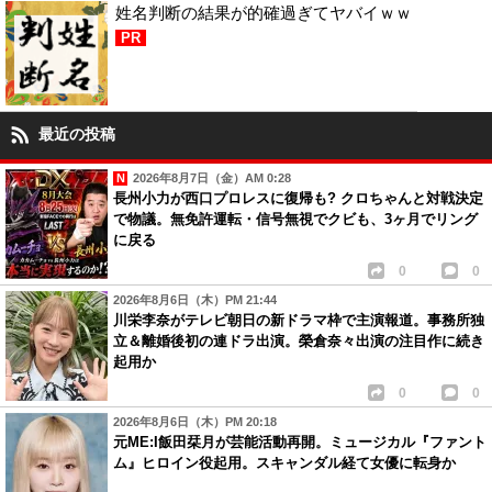
姓名判断の結果が的確過ぎてヤバイｗｗ
PR
最近の投稿
2026年8月7日（金）AM 0:28
長州小力が西口プロレスに復帰も? クロちゃんと対戦決定
で物議。無免許運転・信号無視でクビも、3ヶ月でリング
に戻る
0
0
2026年8月6日（木）PM 21:44
川栄李奈がテレビ朝日の新ドラマ枠で主演報道。事務所独
立＆離婚後初の連ドラ出演。榮倉奈々出演の注目作に続き
起用か
0
0
2026年8月6日（木）PM 20:18
元ME:I飯田栞月が芸能活動再開。ミュージカル『ファント
ム』ヒロイン役起用。スキャンダル経て女優に転身か