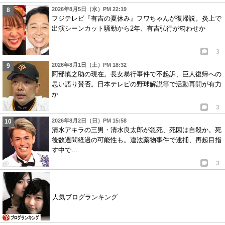
2026年8月5日（水）PM 22:19
フジテレビ『有吉の夏休み』フワちゃんが復帰説。炎上で
出演シーンカット騒動から2年、有吉弘行が匂わせか
3
2026年8月1日（土）PM 18:32
阿部慎之助の現在。長女暴行事件で不起訴、巨人復帰への
思い語り賛否。日本テレビの野球解説等で活動再開が有力
か
3
2026年8月2日（日）PM 15:58
清水アキラの三男・清水良太郎が急死、死因は自殺か。死
後数週間経過の可能性も。違法薬物事件で逮捕、再起目指
す中で…
3
人気ブログランキング