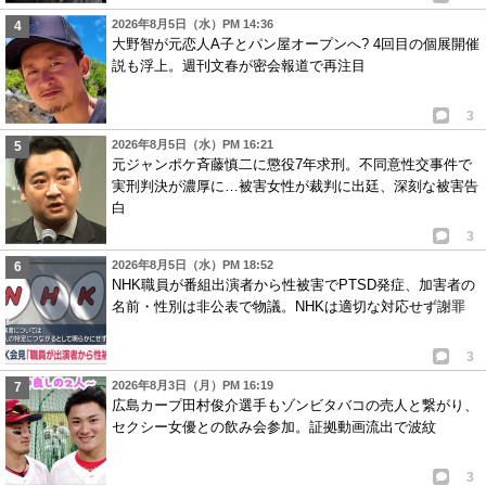
2026年8月5日（水）PM 14:36
大野智が元恋人A子とパン屋オープンへ? 4回目の個展開催
説も浮上。週刊文春が密会報道で再注目
3
2026年8月5日（水）PM 16:21
元ジャンポケ斉藤慎二に懲役7年求刑。不同意性交事件で
実刑判決が濃厚に…被害女性が裁判に出廷、深刻な被害告
白
3
2026年8月5日（水）PM 18:52
NHK職員が番組出演者から性被害でPTSD発症、加害者の
名前・性別は非公表で物議。NHKは適切な対応せず謝罪
3
2026年8月3日（月）PM 16:19
広島カープ田村俊介選手もゾンビタバコの売人と繋がり、
セクシー女優との飲み会参加。証拠動画流出で波紋
3