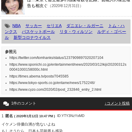
告も相次ぐ
（2020年12月31日）
NBA
サッカー
セリエA
ダニエレ・ルガーニ
トム・ハ
ンクス
バスケットボール
リタ・ウィルソン
ルディ・ゴベー
ル
新型コロナウイルス
参照元
https://twitter.com/tomhanks/status/1237909897020207104
https://www.sponichi.co.jp/entertainment/news/2020/03/12/kiji/20200312s
00041000158000c.html
https://times.abema.tv/posts/7045585
https://www.tokyo-sports.co.jp/entame/news/1752246/
https://www.cyzo.com/2020/02/post_232846_entry_2.html
1件のコメント
↓コメント投稿
1
匿名
ID:YTY3NzYxMD
( 2020年3月12日 10:47 PM )
イケメン俳優白洲が危ないよね
もしそうなら 日本も芸能界も感染