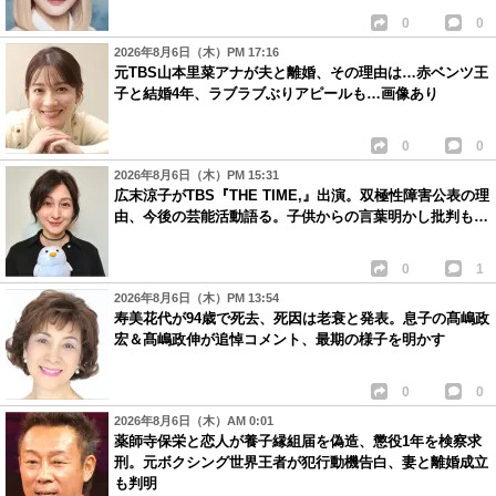
0
0
2026年8月6日（木）PM 17:16
元TBS山本里菜アナが夫と離婚、その理由は…赤ベンツ王
子と結婚4年、ラブラブぶりアピールも…画像あり
0
0
2026年8月6日（木）PM 15:31
広末涼子がTBS『THE TIME,』出演。双極性障害公表の理
由、今後の芸能活動語る。子供からの言葉明かし批判も…
0
1
2026年8月6日（木）PM 13:54
寿美花代が94歳で死去、死因は老衰と発表。息子の髙嶋政
宏＆髙嶋政伸が追悼コメント、最期の様子を明かす
0
0
2026年8月6日（木）AM 0:01
薬師寺保栄と恋人が養子縁組届を偽造、懲役1年を検察求
刑。元ボクシング世界王者が犯行動機告白、妻と離婚成立
も判明