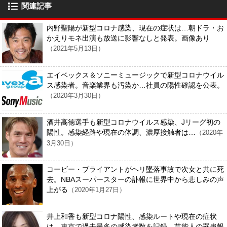
関連記事
内野聖陽が新型コロナ感染、現在の症状は…朝ドラ・お
かえりモネ出演も放送に影響なしと発表。画像あり
（2021年5月13日）
エイベックス＆ソニーミュージックで新型コロナウイル
ス感染者。音楽業界も汚染か…社員の陽性確認を公表。
（2020年3月30日）
酒井高徳選手も新型コロナウイルス感染、Jリーグ初の
陽性。感染経路や現在の体調、濃厚接触者は…
（2020年
3月30日）
コービー・ブライアントがヘリ墜落事故で次女と共に死
去。NBAスーパースターの訃報に世界中から悲しみの声
上がる
（2020年1月27日）
井上和香も新型コロナ陽性、感染ルートや現在の症状
は…東京で過去最多の感染者数を記録、芸能人の罹患報