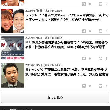
0
2
2026年8月5日（水）PM 22:19
フジテレビ『有吉の夏休み』フワちゃんが復帰説。炎上で
出演シーンカット騒動から2年、有吉弘行が匂わせか
0
3
2026年8月5日（水）PM 18:52
NHK職員が番組出演者から性被害でPTSD発症、加害者の
名前・性別は非公表で物議。NHKは適切な対応せず謝罪
0
3
2026年8月5日（水）PM 16:21
元ジャンポケ斉藤慎二に懲役7年求刑。不同意性交事件で
実刑判決が濃厚に…被害女性が裁判に出廷、深刻な被害告
白
0
3
もっと見る