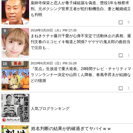
薬師寺保栄と恋人が養子縁組届を偽造、懲役1年を検察求
刑。元ボクシング世界王者が犯行動機告白、妻と離婚成立
も判明
0
2018年3月20日（火）PM 17:35
まねきケチャ藤川千愛が心身不安定で活動休止の真相、週
刊文春のエコヒイキ報道と関係? ゲゲゲの鬼太郎の曲担当
で注目も…
1
2019年6月30日（日）PM 15:28
『笑点』生放送で重大発表。24時間テレビ・チャリティマ
ラソンランナー決定や山田くん降板、春風亭昇太が結婚な
どの憶測
1
人気ブログランキング
姓名判断の結果が的確過ぎてヤバイｗｗ