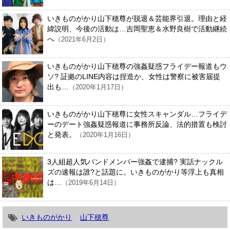
いきものがかり山下穂尊が脱退＆芸能界引退。理由と経
緯説明、今後の活動は…吉岡聖恵＆水野良樹で活動継続
へ
（2021年6月2日）
いきものがかり山下穂尊の強姦疑惑フライデー報道もウ
ソ? 証拠のLINE内容は捏造か、女性は警察に被害届提
出も…
（2020年1月17日）
いきものがかり山下穂尊に女性スキャンダル…フライデ
ーのデート強姦疑惑報道に事務所反論、法的措置も検討
と発表。
（2020年1月16日）
3人組超人気バンドメンバー強姦で逮捕? 実話ナックル
ズの速報は誰?と話題に。いきものがかり等浮上も真相
は…
（2019年6月14日）
いきものがかり
山下穂尊