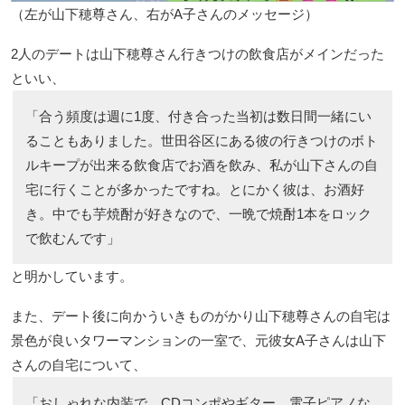
（左が山下穂尊さん、右がA子さんのメッセージ）
2人のデートは山下穂尊さん行きつけの飲食店がメインだった
といい、
「合う頻度は週に1度、付き合った当初は数日間一緒にい
ることもありました。世田谷区にある彼の行きつけのボト
ルキープが出来る飲食店でお酒を飲み、私が山下さんの自
宅に行くことが多かったですね。とにかく彼は、お酒好
き。中でも芋焼酎が好きなので、一晩で焼酎1本をロック
で飲むんです」
と明かしています。
また、デート後に向かういきものがかり山下穂尊さんの自宅は
景色が良いタワーマンションの一室で、元彼女A子さんは山下
さんの自宅について、
「おしゃれな内装で、CDコンポやギター、電子ピアノな