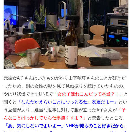
元彼女A子さんはいきものがかり山下穂尊さんのことが好きだ
ったため、別の女性の影を見て見ぬ振りを続けていたものの、
やはり我慢できずLINEで
「女の子連れこんだって本当？！」
と
聞くと
「なんだかえらいことになっとるね…友達だよー」
とい
う返信があり、適当な返事に対して腹が立ったA子さんが
「そ
んなことばっかしてたら仕事無くすよ？」
と忠告したところ、
「あ、気にしないでよいよー。NHKが俺らのこと好きだから、