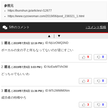
参照元
https://bunshun.jp/articles/-/12677
https://www.cyzowoman.com/2019/06/post_238321_1.html
5件のコメント
↓コメント投稿
▲
｜
▼
1
匿名
ID:NjUzOWQ3ND
( 2019年7月5日 12:16 PM )
ボーカルの女の子と何もなってないのが逆にすごい
9
0
2
匿名
ID:NzEwMTVhOW
( 2019年7月5日 3:03 PM )
どっちゃでもいいわ
2
0
3
匿名
ID:MTc2MWM0Nm
( 2019年7月5日 11:36 PM )
成功者の特権やろ
3
0