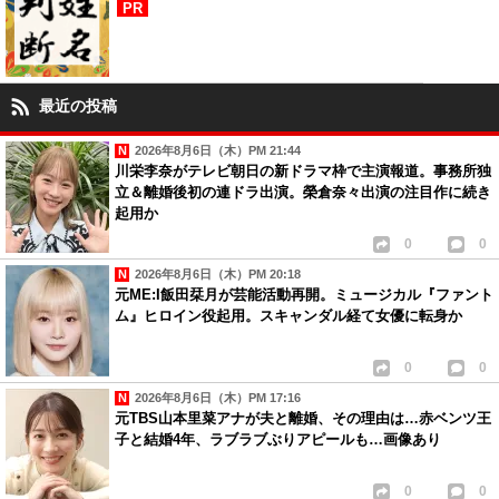
PR
最近の投稿
2026年8月6日（木）PM 21:44
川栄李奈がテレビ朝日の新ドラマ枠で主演報道。事務所独
立＆離婚後初の連ドラ出演。榮倉奈々出演の注目作に続き
起用か
0
0
2026年8月6日（木）PM 20:18
元ME:I飯田栞月が芸能活動再開。ミュージカル『ファント
ム』ヒロイン役起用。スキャンダル経て女優に転身か
0
0
2026年8月6日（木）PM 17:16
元TBS山本里菜アナが夫と離婚、その理由は…赤ベンツ王
子と結婚4年、ラブラブぶりアピールも…画像あり
0
0