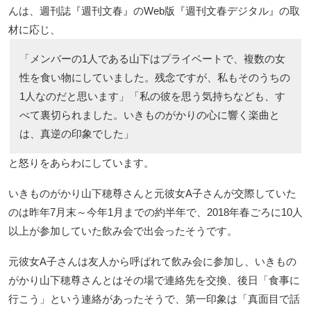
んは、週刊誌『週刊文春』のWeb版『週刊文春デジタル』の取
材に応じ、
「メンバーの1人である山下はプライベートで、複数の女
性を食い物にしていました。残念ですが、私もそのうちの
1人なのだと思います」「私の彼を思う気持ちなども、す
べて裏切られました。いきものがかりの心に響く楽曲と
は、真逆の印象でした」
と怒りをあらわにしています。
いきものがかり山下穂尊さんと元彼女A子さんが交際していた
のは昨年7月末～今年1月までの約半年で、2018年春ごろに10人
以上が参加していた飲み会で出会ったそうです。
元彼女A子さんは友人から呼ばれて飲み会に参加し、いきもの
がかり山下穂尊さんとはその場で連絡先を交換、後日「食事に
行こう」という連絡があったそうで、第一印象は「真面目で話