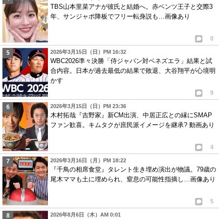
TBS山本里菜アナが彼氏と結婚へ。赤ベンツ王子と交際3
年、サンジャポ降板でフリー転身説も…画像あり
0
2026年3月15日（日）PM 16:32
WBC2026準々決勝「侍ジャパン対ベネズエラ」結果と試
合内容。日本が過去最低の結果で敗退、大谷翔平が心境明
かす
9
2026年3月15日（日）PM 23:36
木村拓哉『吉野家』新CM出演、中居正広との縁にSMAP
ファン歓喜。キムタクが庶民派イメージを継承? 動画あり
4
2026年3月16日（月）PM 18:22
『千鳥の相席食堂』タレント生き埋め演出が物議。79歳の
尾木ママも土に埋められ、窒息の可能性指摘し…画像あり
5
2026年8月6日（木）AM 0:01