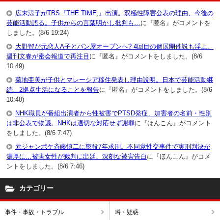
広末涼子がTBS『THE TIME,』出演。双極性障害公表の理由、今後の
芸能活動語る。子供からの言葉明かし批判も…
に『匿名』がコメントを
しました。(8/6 19:24)
大野智が元恋人A子とパン屋オープンへ? 4回目の個展開催説も浮上。
週刊文春が密会報道で再注目
に『匿名』がコメントをしました。(8/6
10:49)
菊地亜美が子供とマレーシア移住発表し理由説明。日本で芸能活動継
続、2拠点生活になることを報告
に『匿名』がコメントをしました。(8/6
10:48)
NHK職員が番組出演者から性被害でPTSD発症、加害者の名前・性別
は非公表で物議。NHKは適切な対応せず謝罪
に『ほんこん』がコメント
をしました。(8/6 7:47)
元ジャンポケ斉藤慎二に懲役7年求刑。不同意性交事件で実刑判決が
濃厚に…被害女性が裁判に出廷、深刻な被害告白
に『ほんこん』がコメ
ントをしました。(8/6 7:46)
カテゴリー
事件・事故・トラブル
噂・疑惑