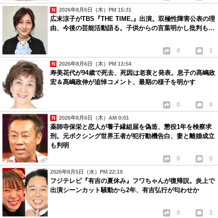
2026年8月6日（木）PM 15:31
広末涼子がTBS『THE TIME,』出演。双極性障害公表の理
由、今後の芸能活動語る。子供からの言葉明かし批判も…
0
1
2026年8月6日（木）PM 13:54
寿美花代が94歳で死去、死因は老衰と発表。息子の髙嶋政
宏＆髙嶋政伸が追悼コメント、最期の様子を明かす
0
0
2026年8月6日（木）AM 0:01
薬師寺保栄と恋人が養子縁組届を偽造、懲役1年を検察求
刑。元ボクシング世界王者が犯行動機告白、妻と離婚成立
も判明
0
0
2026年8月5日（水）PM 22:19
フジテレビ『有吉の夏休み』フワちゃんが復帰説。炎上で
出演シーンカット騒動から2年、有吉弘行が匂わせか
0
3