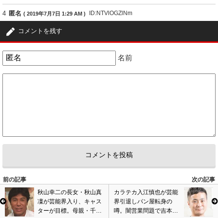
4
匿名
ID:NTVlOGZlNm
( 2019年7月7日 1:29 AM )
付き合ってもないのにやるような女で、挙句にマスコミにタレコミ。全然
コメントを残す
同情できない。相手以前に、軽蔑する。
要は有名人だし、の下心もあって自分からも行ったから、余計に腹立つん
名前
ですわ。
しっかりせえよ、女。恥ずかしいわ。
2
0
5
匿名
ID:ZGI5ODhmMm
( 2019年7月9日 8:19 AM )
しょうもないオンナに引っかかってしまったね。
有名人だからカネ目当ての女の子が寄ってくるよな。
2
0
前の記事
次の記事
秋山幸二の長女・秋山真
カラテカ入江慎也が芸能
凜が芸能界入り、キャス
界引退しパン屋転身の
ターが目標。母親・千晶
噂。闇営業問題で吉本ク