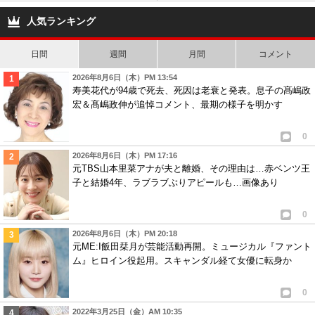
の病気でプロゴルファー
ビ、イリエコネクション
の夢断念し新たな道へ
も継続困難で…
人気ランキング
日間
週間
月間
コメント
2026年8月6日（木）PM 13:54
寿美花代が94歳で死去、死因は老衰と発表。息子の髙嶋政
宏＆髙嶋政伸が追悼コメント、最期の様子を明かす
0
2026年8月6日（木）PM 17:16
元TBS山本里菜アナが夫と離婚、その理由は…赤ベンツ王
子と結婚4年、ラブラブぶりアピールも…画像あり
0
2026年8月6日（木）PM 20:18
元ME:I飯田栞月が芸能活動再開。ミュージカル『ファント
ム』ヒロイン役起用。スキャンダル経て女優に転身か
0
2022年3月25日（金）AM 10:35