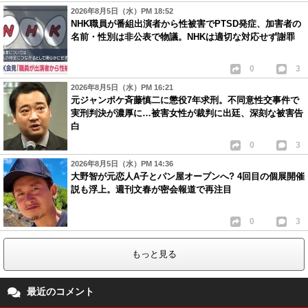
2026年8月5日（水）PM 18:52
NHK職員が番組出演者から性被害でPTSD発症、加害者の
名前・性別は非公表で物議。NHKは適切な対応せず謝罪
0
3
2026年8月5日（水）PM 16:21
元ジャンポケ斉藤慎二に懲役7年求刑。不同意性交事件で
実刑判決が濃厚に…被害女性が裁判に出廷、深刻な被害告
白
0
3
2026年8月5日（水）PM 14:36
大野智が元恋人A子とパン屋オープンへ? 4回目の個展開催
説も浮上。週刊文春が密会報道で再注目
0
3
もっと見る
最近のコメント