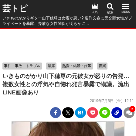
芸トピ
人気
いきものがかりギター山下穂尊は女癖が悪い? 週刊文春に元交際女性がプ
ライベートを暴露、奔放な女性関係が明らかに…
事件・事故・トラブル
暴露
熱愛・結婚・妊娠
音楽
いきものがかり山下穂尊の元彼女が怒りの告発…
複数女性との浮気や自惚れ発言暴露で物議。流出
LINE画像あり
2019年7月5日（金）12:11
5