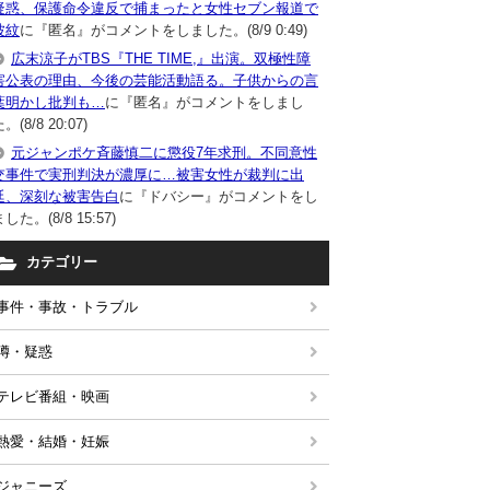
疑惑、保護命令違反で捕まったと女性セブン報道で
波紋
に『匿名』がコメントをしました。(8/9 0:49)
広末涼子がTBS『THE TIME,』出演。双極性障
害公表の理由、今後の芸能活動語る。子供からの言
葉明かし批判も…
に『匿名』がコメントをしまし
。(8/8 20:07)
元ジャンポケ斉藤慎二に懲役7年求刑。不同意性
交事件で実刑判決が濃厚に…被害女性が裁判に出
廷、深刻な被害告白
に『ドバシー』がコメントをし
した。(8/8 15:57)
カテゴリー
事件・事故・トラブル
噂・疑惑
テレビ番組・映画
熱愛・結婚・妊娠
ジャニーズ