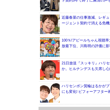
ト契約3年で終了に粛清の声
近藤春菜の仕事激減、レギュ
ージェント契約で消える危機
100％!アピールちゃん視聴
放最下位、川島明の評価に影
21日放送『スッキリ』ハリ
か。ヒルナンデスも欠席し心
ハリセンボン箕輪はるかがブ
にも変化! ビフォーアフター