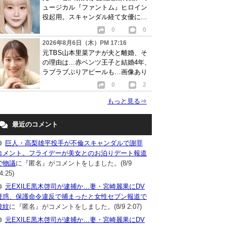
ュージカル『ファントム』ヒロイン
役起用。スキャンダル経て女優に転
身か
0
0
2026年8月6日（木）PM 17:16
元TBS山本里菜アナが夫と離婚、そ
の理由は…赤ベンツ王子と結婚4年、
ラブラブぶりアピールも…画像あり
0
2
もっと見る
⇒
最近のコメント
巨人・高梨雄平投手が不倫スキャンダルで謝罪
コメント。フライデーが美女とのお泊りデート報道
で物議
に『匿名』がコメントをしました。(8/9
4:25)
元EXILE黒木啓司が逮捕か…妻・宮崎麗果にDV
疑惑、保護命令違反で捕まったと女性セブン報道で
波紋
に『匿名』がコメントをしました。(8/9 2:07)
元EXILE黒木啓司が逮捕か…妻・宮崎麗果にDV