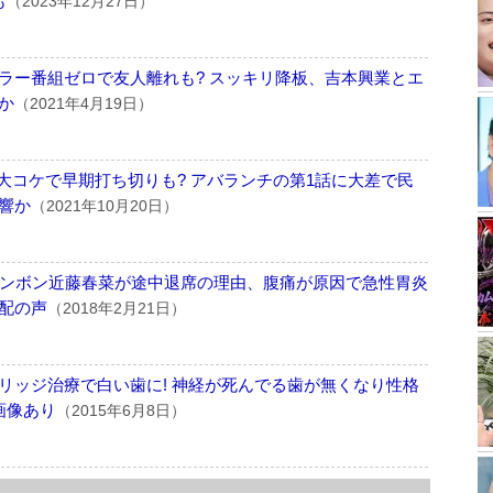
も
（2023年12月27日）
ラー番組ゼロで友人離れも? スッキリ降板、吉本興業とエ
か
（2021年4月19日）
率大コケで早期打ち切りも? アバランチの第1話に大差で民
響か
（2021年10月20日）
センボン近藤春菜が途中退席の理由、腹痛が原因で急性胃炎
配の声
（2018年2月21日）
リッジ治療で白い歯に! 神経が死んでる歯が無くなり性格
画像あり
（2015年6月8日）