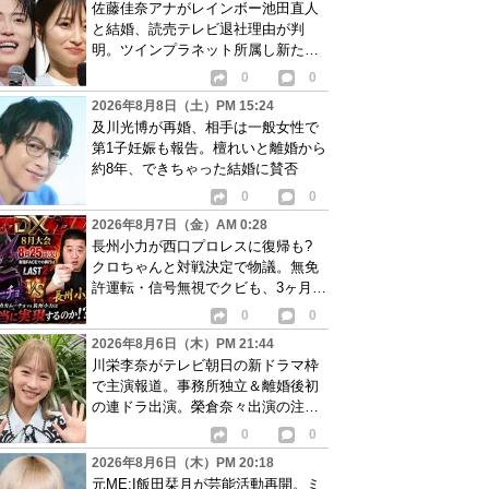
佐藤佳奈アナがレインボー池田直人
と結婚、読売テレビ退社理由が判
明。ツインプラネット所属し新たな
活動開始へ
0
0
2026年8月8日（土）PM 15:24
及川光博が再婚、相手は一般女性で
第1子妊娠も報告。檀れいと離婚から
約8年、できちゃった結婚に賛否
0
0
2026年8月7日（金）AM 0:28
長州小力が西口プロレスに復帰も?
クロちゃんと対戦決定で物議。無免
許運転・信号無視でクビも、3ヶ月で
リングに戻る
0
0
2026年8月6日（木）PM 21:44
川栄李奈がテレビ朝日の新ドラマ枠
で主演報道。事務所独立＆離婚後初
の連ドラ出演。榮倉奈々出演の注目
作に続き起用か
0
0
2026年8月6日（木）PM 20:18
元ME:I飯田栞月が芸能活動再開。ミ