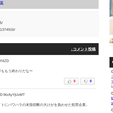
菜
5/
/11374916/
↓コメント投稿
WY4ZD
界ももう終わりだなー
0
0
1
ID:MzAyYjUxMT
イトにパワハラの末指切断の大けがを負わせた犯罪企業。