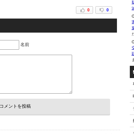
0
0
た
名前
ま