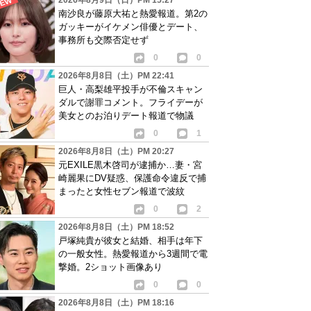
2026年8月9日（日）PM 15:27
南沙良が藤原大祐と熱愛報道。第2の
ガッキーがイケメン俳優とデート、
事務所も交際否定せず
0
0
2026年8月8日（土）PM 22:41
巨人・高梨雄平投手が不倫スキャン
ダルで謝罪コメント。フライデーが
美女とのお泊りデート報道で物議
0
1
2026年8月8日（土）PM 20:27
元EXILE黒木啓司が逮捕か…妻・宮
崎麗果にDV疑惑、保護命令違反で捕
まったと女性セブン報道で波紋
0
2
2026年8月8日（土）PM 18:52
戸塚純貴が彼女と結婚、相手は年下
の一般女性。熱愛報道から3週間で電
撃婚。2ショット画像あり
0
0
2026年8月8日（土）PM 18:16