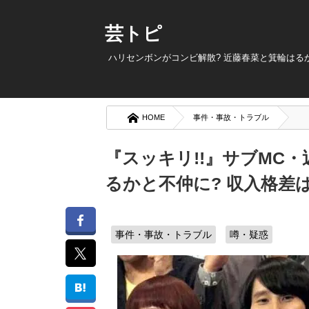
芸トピ
ハリセンボンがコンビ解散? 近藤春菜と箕輪はる
HOME
事件・事故・トラブル
『スッキリ!!』サブMC
るかと不仲に? 収入格差
事件・事故・トラブル
噂・疑惑