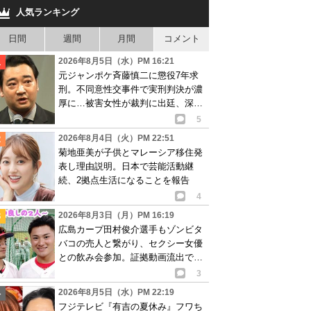
人気ランキング
日間
週間
月間
コメント
2026年8月5日（水）PM 16:21
元ジャンポケ斉藤慎二に懲役7年求
刑。不同意性交事件で実刑判決が濃
厚に…被害女性が裁判に出廷、深刻
な被害告白
5
2026年8月4日（火）PM 22:51
菊地亜美が子供とマレーシア移住発
表し理由説明。日本で芸能活動継
続、2拠点生活になることを報告
4
2026年8月3日（月）PM 16:19
広島カープ田村俊介選手もゾンビタ
バコの売人と繋がり、セクシー女優
との飲み会参加。証拠動画流出で波
紋
3
2026年8月5日（水）PM 22:19
フジテレビ『有吉の夏休み』フワち