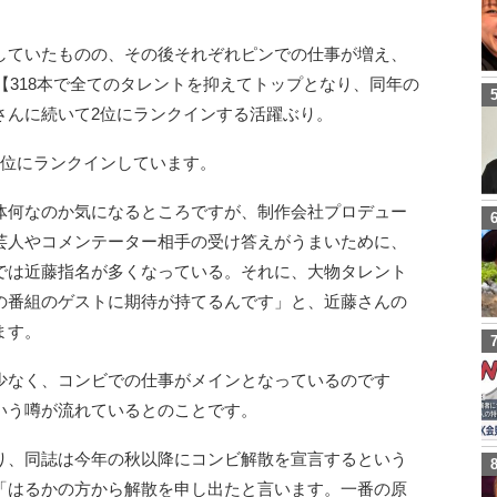
していたものの、その後それぞれピンでの仕事が増え、
が【318本で全てのタレントを抑えてトップとなり、同年の
さんに続いて2位にランクインする活躍ぶり。
5位にランクインしています。
体何なのか気になるところですが、制作会社プロデュー
芸人やコメンテーター相手の受け答えがうまいために、
では近藤指名が多くなっている。それに、大物タレント
の番組のゲストに期待が持てるんです」と、近藤さんの
ます。
少なく、コンビでの仕事がメインとなっているのです
いう噂が流れているとのことです。
り、同誌は今年の秋以降にコンビ解散を宣言するという
「はるかの方から解散を申し出たと言います。一番の原