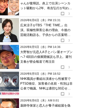
ゃんが復帰説。炎上で出演シーンカ
ット騒動から2年、有吉弘行が匂わせ
か
3
2026年8月6日（木）PM 15:31
広末涼子がTBS『THE TIME,』出
演。双極性障害公表の理由、今後の
芸能活動語る。子供からの言葉明か
し批判も…
3
2026年8月5日（水）PM 14:36
大野智が元恋人A子とパン屋オープン
へ? 4回目の個展開催説も浮上。週刊
文春が密会報道で再注目
3
2026年8月5日（水）PM 18:52
NHK職員が番組出演者から性被害で
PTSD発症、加害者の名前・性別は非
公表で物議。NHKは適切な対応せず
謝罪
3
2026年8月6日（木）AM 0:01
薬師寺保栄と恋人が養子縁組届を偽