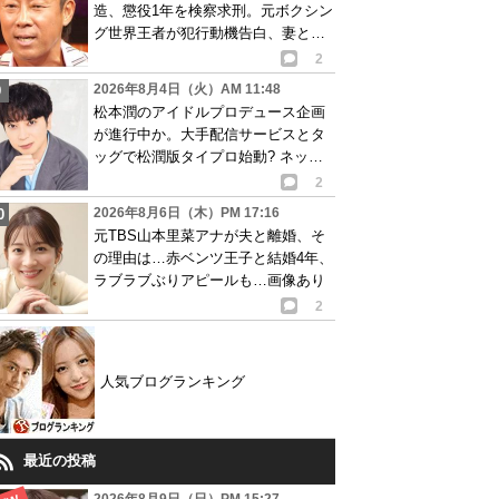
造、懲役1年を検察求刑。元ボクシン
グ世界王者が犯行動機告白、妻と離
婚成立も判明
2
2026年8月4日（火）AM 11:48
松本潤のアイドルプロデュース企画
が進行中か。大手配信サービスとタ
ッグで松潤版タイプロ始動? ネット
で賛否の声
2
2026年8月6日（木）PM 17:16
元TBS山本里菜アナが夫と離婚、そ
の理由は…赤ベンツ王子と結婚4年、
ラブラブぶりアピールも…画像あり
2
人気ブログランキング
最近の投稿