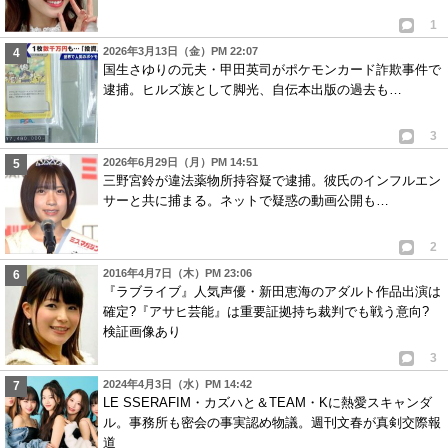
1
2026年3月13日（金）PM 22:07
国生さゆりの元夫・甲田英司がポケモンカード詐欺事件で
逮捕。ヒルズ族として脚光、自伝本出版の過去も…
3
2026年6月29日（月）PM 14:51
三野宮鈴が違法薬物所持容疑で逮捕。彼氏のインフルエン
サーと共に捕まる。ネットで疑惑の動画公開も…
2
2016年4月7日（木）PM 23:06
『ラブライブ』人気声優・新田恵海のアダルト作品出演は
確定?『アサヒ芸能』は重要証拠持ち裁判でも戦う意向?
検証画像あり
3
2024年4月3日（水）PM 14:42
LE SSERAFIM・カズハと＆TEAM・Kに熱愛スキャンダ
ル。事務所も密会の事実認め物議。週刊文春が真剣交際報
道