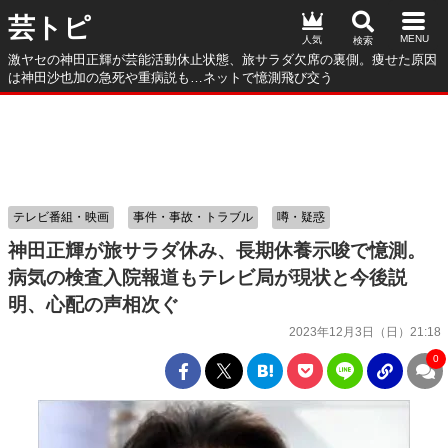
芸トピ
人気
激ヤセの神田正輝が芸能活動休止状態、旅サラダ欠席の裏側。痩せた原因
は神田沙也加の急死や重病説も…ネットで憶測飛び交う
テレビ番組・映画
事件・事故・トラブル
噂・疑惑
神田正輝が旅サラダ休み、長期休養示唆で憶測。
病気の検査入院報道もテレビ局が現状と今後説
明、心配の声相次ぐ
2023年12月3日（日）21:18
0