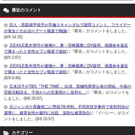
最近のコメント
巨人・高梨雄平投手が不倫スキャンダルで謝罪コメント。フライデー
が美女とのお泊りデート報道で物議
に『匿名』がコメントをしました。
(8/9 14:25)
元EXILE黒木啓司が逮捕か…妻・宮崎麗果にDV疑惑、保護命令違反
で捕まったと女性セブン報道で波紋
に『匿名』がコメントをしました。
(8/9 2:07)
元EXILE黒木啓司が逮捕か…妻・宮崎麗果にDV疑惑、保護命令違反
で捕まったと女性セブン報道で波紋
に『匿名』がコメントをしました。
(8/9 0:49)
広末涼子がTBS『THE TIME,』出演。双極性障害公表の理由、今後の
芸能活動語る。子供からの言葉明かし批判も…
に『匿名』がコメントを
しました。(8/8 20:07)
元ジャンポケ斉藤慎二に懲役7年求刑。不同意性交事件で実刑判決が
濃厚に…被害女性が裁判に出廷、深刻な被害告白
に『ドバシー』がコメ
ントをしました。(8/8 15:57)
カテゴリー