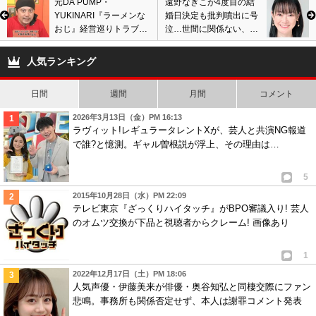
元DA PUMP・
遠野なぎこが4度目の結
YUKINARI『ラーメンな
婚日決定も批判噴出に号
おじ』経営巡りトラブ
泣…世間に関係ない、誰
ル。金銭問題や不誠実対
にも迷惑掛けてない発言
応を現オーナーが告発
巡り物議。
人気ランキング
日間
週間
月間
コメント
2026年3月13日（金）PM 16:13
ラヴィット!レギュラータレントXが、芸人と共演NG報道
で誰?と憶測。ギャル曽根説が浮上、その理由は…
5
2015年10月28日（水）PM 22:09
テレビ東京『ざっくりハイタッチ』がBPO審議入り! 芸人
のオムツ交換が下品と視聴者からクレーム! 画像あり
1
2022年12月17日（土）PM 18:06
人気声優・伊藤美来が俳優・奥谷知弘と同棲交際にファン
悲鳴。事務所も関係否定せず、本人は謝罪コメント発表