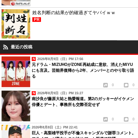
姓名判断の結果が的確過ぎてヤバイｗｗ
PR
最近の投稿
2026年8月9日（日）PM 17:56
元ドラム・MIZUHOがZONE再結成に意欲、消えたMIYU
にも言及。芸能界復帰から2年、メンバーとのやり取り語
る
0
0
2026年8月9日（日）PM 15:27
南沙良が藤原大祐と熱愛報道。第2のガッキーがイケメン
俳優とデート、事務所も交際否定せず
0
0
2026年8月8日（土）PM 22:41
巨人・高梨雄平投手が不倫スキャンダルで謝罪コメント。