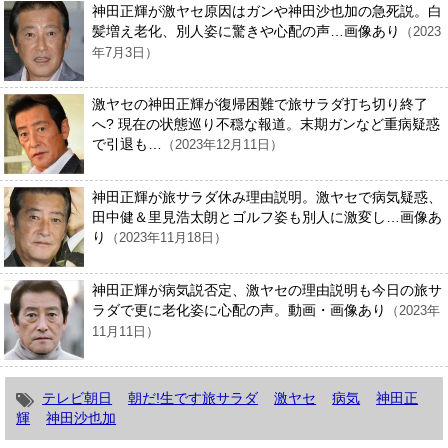
神田正輝が激ヤセ原因はガンや神田沙也加の急死説。白
髪増え老化、別人姿に驚きや心配の声…画像あり
（2023
年7月3日）
激ヤセの神田正輝が復帰困難で旅サラダ打ち切り終了
へ? 現在の状態巡り不穏な報道。末期ガンなど重病疑惑
で引退も…
（2023年12月11日）
神田正輝が旅サラダ休み理由説明。激ヤセで病気疑惑、
田中健＆里見浩太朗とゴルフ姿も別人に激変し…画像あ
り
（2023年11月18日）
神田正輝が病気説否定、激ヤセの理由説明も今日の旅サ
ラダで更に老化姿に心配の声。動画・画像あり
（2023年
11月11日）
テレビ朝日
朝だ!生です旅サラダ
激ヤセ
病気
神田正
輝
神田沙也加