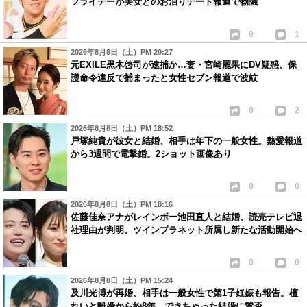
フライデーが美女とのお泊りデート報道で物議
0
1
2026年8月8日（土）PM 20:27
元EXILE黒木啓司が逮捕か…妻・宮崎麗果にDV疑惑、保
護命令違反で捕まったと女性セブン報道で波紋
0
2
2026年8月8日（土）PM 18:52
戸塚純貴が彼女と結婚、相手は年下の一般女性。熱愛報道
から3週間で電撃婚。2ショット画像あり
0
0
2026年8月8日（土）PM 18:16
佐藤佳奈アナがレインボー池田直人と結婚、読売テレビ退
社理由が判明。ツインプラネット所属し新たな活動開始へ
0
0
2026年8月8日（土）PM 15:24
及川光博が再婚、相手は一般女性で第1子妊娠も報告。檀
れいと離婚から約8年、できちゃった結婚に賛否