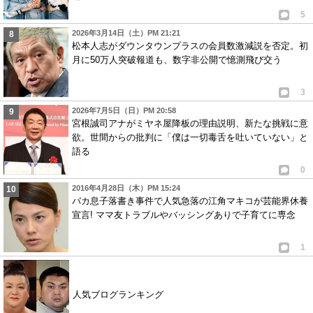
5
2026年3月14日（土）PM 21:21
松本人志がダウンタウンプラスの会員数激減説を否定。初
月に50万人突破報道も、数字非公開で憶測飛び交う
3
2026年7月5日（日）PM 20:58
宮根誠司アナがミヤネ屋降板の理由説明、新たな挑戦に意
欲。世間からの批判に「僕は一切毒舌を吐いていない」と
語る
0
2016年4月28日（木）PM 15:24
バカ息子落書き事件で人気急落の江角マキコが芸能界休養
宣言! ママ友トラブルやバッシングありで子育てに専念
1
人気ブログランキング