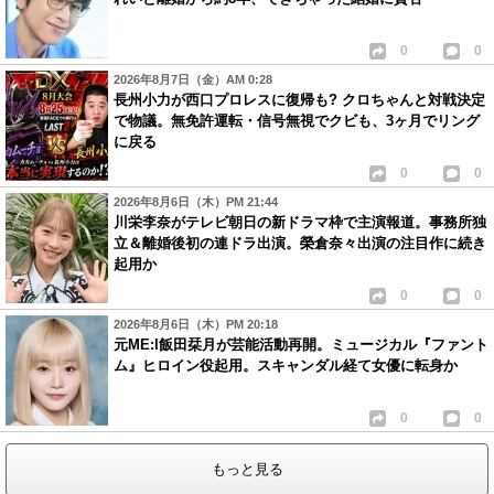
0
0
2026年8月7日（金）AM 0:28
長州小力が西口プロレスに復帰も? クロちゃんと対戦決定
で物議。無免許運転・信号無視でクビも、3ヶ月でリング
に戻る
0
0
2026年8月6日（木）PM 21:44
川栄李奈がテレビ朝日の新ドラマ枠で主演報道。事務所独
立＆離婚後初の連ドラ出演。榮倉奈々出演の注目作に続き
起用か
0
0
2026年8月6日（木）PM 20:18
元ME:I飯田栞月が芸能活動再開。ミュージカル『ファント
ム』ヒロイン役起用。スキャンダル経て女優に転身か
0
0
もっと見る