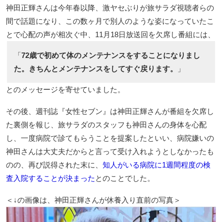
神田正輝さんは今年春以降、激ヤセぶりが旅サラダ視聴者らの
間で話題になり、この数ヶ月で別人のような姿になっていたこ
とで心配の声が相次ぐ中、11月18日放送回を欠席し番組には、
「
72歳で初めて体のメンテナンスをすることになりまし
た。きちんとメンテナンスをしてすぐ戻ります。
」
とのメッセージを寄せていました。
その後、週刊誌『女性セブン』は神田正輝さんが番組を欠席し
た裏側を報じ、旅サラダのスタッフも神田さんの身体を心配
し、一度病院で診てもらうことを提案したといい、病院嫌いの
神田さんは大丈夫だからと言って受け入れようとしなかったも
のの、再び説得された末に、
知人がいる病院に1週間程度の検
査入院することが決まった
とのことでした。
＜↓の画像は、神田正輝さんが休養入り直前の写真＞